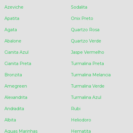
Azeviche
Sodalita
Apatita
Onix Preto
Agata
Quartzo Rosa
Abalone
Quartzo Verde
Cianita Azul
Jaspe Vermelho
Cianita Preta
Turmalina Preta
Bronzita
Turmalina Melancia
Amegreen
Turmalina Verde
Alexandrita
Turmalina Azul
Andradita
Rubi
Albita
Heliodoro
Aguas Marinhas
Hematita