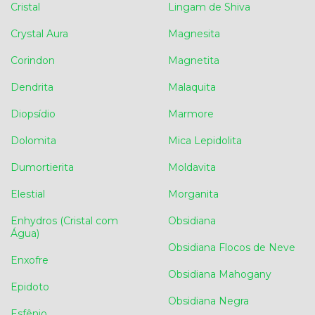
Cristal
Lingam de Shiva
Crystal Aura
Magnesita
Corindon
Magnetita
Dendrita
Malaquita
Diopsídio
Marmore
Dolomita
Mica Lepidolita
Dumortierita
Moldavita
Elestial
Morganita
Enhydros (Cristal com
Obsidiana
Água)
Obsidiana Flocos de Neve
Enxofre
Obsidiana Mahogany
Epidoto
Obsidiana Negra
Esfênio