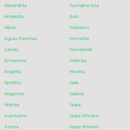
Alexandrita
Turmalina Azul
Andradita
Rubi
Albita
Heliodoro
Aguas Marinhas
Hematita
Geodo
Hematóide
Amazonita
Hidenita
Angelita
Howlita
Apofilita
Jade
Aragonita
Jadeita
Ardosia
Jaspe
Aventurina
Jaspe Africano
Azurita
Jaspe Amarelo