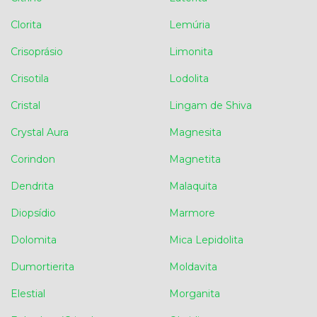
Clorita
Lemúria
Crisoprásio
Limonita
Crisotila
Lodolita
Cristal
Lingam de Shiva
Crystal Aura
Magnesita
Corindon
Magnetita
Dendrita
Malaquita
Diopsídio
Marmore
Dolomita
Mica Lepidolita
Dumortierita
Moldavita
Elestial
Morganita