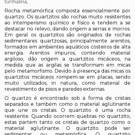
turmalina,
Rocha metamórfica composta essencialmente por
quartzo. Os quartzitos são rochas muito resistentes
ao intemperismo químico e físico e tendem a se
destacar no relevo, dando origem a serras e morros.
Em geral os quartzitos são originados de rochas
sedimentares quartzosas, principalmente arenitos,
formados em ambientes aquáticos costeiros de alta
energia. Arenitos impuros, contendo material
argiloso, dão origem a quartzitos micáceos, na
medida que as argilas se transformam em micas
pelo metamorfismo. Devido à presença das micas os
quartzitos micáceos rompem-se em placas, sendo
muito utilizados, in natura, como material de
revestimento de pisos e paredes externas.
O quartzo é encontrado sob a forma de cristais
separados e também como o material aglutinante
que une os cristais. O quartzito é uma rocha
resistente. Quando ocorrem quebras no quartzito,
estas partem tanto os cristais de quartzo como o
material aglutinante. O quartzito pode ser
sedimentar ou metamórfica. O quartzito