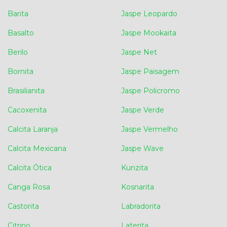
Barita
Jaspe Leopardo
Basalto
Jaspe Mookaita
Berilo
Jaspe Net
Bornita
Jaspe Paisagem
Brasilianita
Jaspe Policromo
Cacoxenita
Jaspe Verde
Calcita Laranja
Jaspe Vermelho
Calcita Mexicana
Jaspe Wave
Calcita Ótica
Kunzita
Canga Rosa
Kosnarita
Castorita
Labradorita
Citrino
Laterita