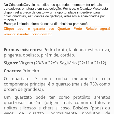
Na CristaisdeCurvelo, acreditamos que todos merecem ter cristais
verdadeiros e naturais em sua coleção. Por isso, o Quartzo Preto está
disponível a preço de custo — uma oportunidade imperdível para
colecionadores, estudantes de geologia, artesãos e apaixonados por
minerais.
Estoque limitado, direto da nossa distribuidora para você.
Clique aqui e garanta seu Quartzo Preto Rolado agora!
www.cristaisdecurvelo.com.br
Formas existentes:
Pedra bruta, lapidada, esfera, ovo,
pingente, obelisco, pirâmide, cordão.
Signos:
Virgem (23/8 a 22/9), Sagitário (22/11 a 21/12).
Chacras:
Primeiro.
O quartzito é uma rocha metamórfica cujo
componente principal é o quartzo (mais de 75% como
ordem de grandeza).
Um quartzito pode ter como protólito arenitos
quartzosos porém (origem mais comum), tufos e
riolitos silicosos e chert silicoso. Bolsões (pods) ou
veios de quartzo, normalmente produtos de