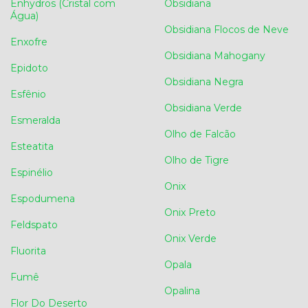
Enhydros (Cristal com
Obsidiana
Água)
Obsidiana Flocos de Neve
Enxofre
Obsidiana Mahogany
Epidoto
Obsidiana Negra
Esfênio
Obsidiana Verde
Esmeralda
Olho de Falcão
Esteatita
Olho de Tigre
Espinélio
Onix
Espodumena
Onix Preto
Feldspato
Onix Verde
Fluorita
Opala
Fumê
Opalina
Flor Do Deserto