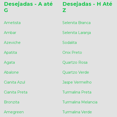
Desejadas - A até
Desejadas - H Até
G
Z
Ametista
Selenita Branca
Ambar
Selenita Laranja
Azeviche
Sodalita
Apatita
Onix Preto
Agata
Quartzo Rosa
Abalone
Quartzo Verde
Cianita Azul
Jaspe Vermelho
Cianita Preta
Turmalina Preta
Bronzita
Turmalina Melancia
Amegreen
Turmalina Verde