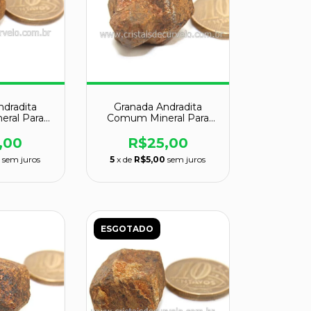
ndradita
Granada Andradita
ral Para
Comum Mineral Para
dor Cod
Colecionador Cod
28
129027
,00
R$25,00
5
sem juros
5
x de
R$5,00
sem juros
ESGOTADO