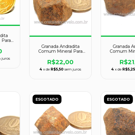
dita
 Para
 Cod
Granada Andradita
Granada A
0
Comum Mineral Para
Comum Mine
Colecionador Cod
Coleciona
 juros
129029
1290
R$22,00
R$21
4
x de
R$5,50
sem juros
4
x de
R$5,2
ESGOTADO
ESGOTADO