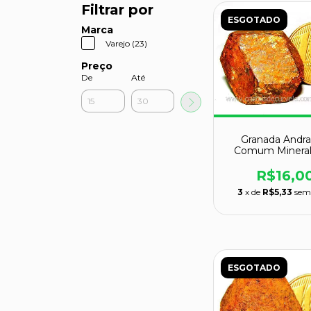
Filtrar por
ESGOTADO
Marca
Varejo (23)
Preço
De
Até
Granada Andra
Comum Mineral
Colecionador
GC2319
R$16,0
3
x de
R$5,33
sem
ESGOTADO