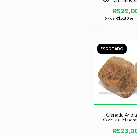
Comum Mineral
Colecionador
129037
R$29,0
5
x de
R$5,80
sem
ESGOTADO
Granada Andra
Comum Mineral
Colecionador
129043
R$23,0