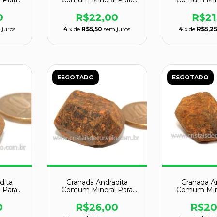
 Para
Comum Mineral Para
Comum Mine
 Cod
Colecionador Cod
Coleciona
129038
1290
0
R$22,00
R$21
 juros
4
x de
R$5,50
sem juros
4
x de
R$5,2
ESGOTADO
ESGOTADO
dita
Granada Andradita
Granada A
 Para
Comum Mineral Para
Comum Mine
 Cod
Colecionador Cod
Coleciona
129044
1290
0
R$26,00
R$20