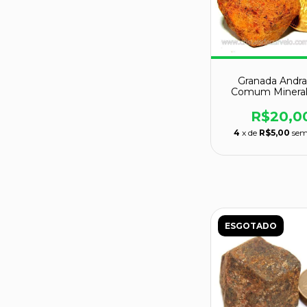
Granada Andra
Comum Mineral
Colecionador
GC8994
R$20,0
4
x de
R$5,00
sem
ESGOTADO