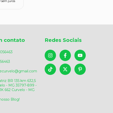
0
sem juros
m contato
Redes Sociais
056463
56463
sdecurvelo@gmail.com
triz BR 135 km 632,5
elo - MG 35797-899 -
v.JK 662 Curvelo - MG
 nosso Blog!