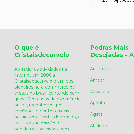
4
x de
R$5,75
sem
O que é
Pedras Mais
Cristaisdecurvelo
Desejadas - A
Ametista
Ao iniciar as atividades na
internet em 2006 a
Ambar
Cristaisdeucurvelo é um dos
pioneiros no e-commerce de
Azeviche
cristais no brasil, contando com
quase 2 décadas de experiência
Apatita
online, reconhecida pela
confiança e por ter cristais
Agata
naturais do Brasil e do mundo, e
faz jus a sua missão de
Abalone
popularizar os cristais com