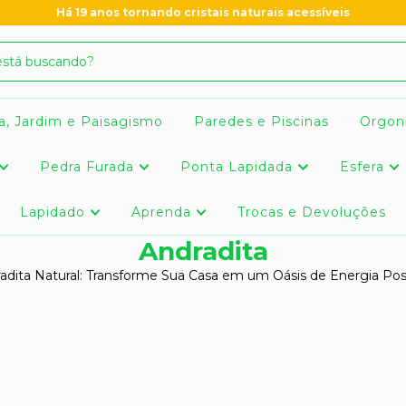
Há 19 anos tornando cristais naturais acessíveis
a, Jardim e Paisagismo
Paredes e Piscinas
Orgon
Pedra Furada
Ponta Lapidada
Esfera
Lapidado
Aprenda
Trocas e Devoluções
Andradita
adita Natural: Transforme Sua Casa em um Oásis de Energia Posi