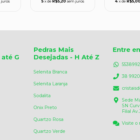
 juros
5
x de
R$5,20
sem juros
4
x de
R$5,0
Pedras Mais
Entre e
 até G
Desejadas - H Até Z
5538992
Selenita Branca
38 9920
Selenita Laranja
cristai
Sodalita
Sede Ma
SN Curv
Onix Preto
Filial A
Quartzo Rosa
Visite o
Quartzo Verde