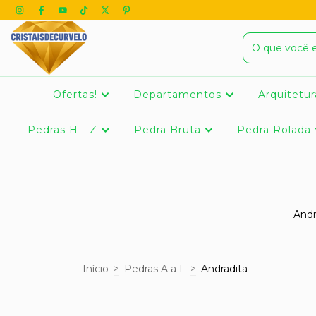
Ofertas!
Departamentos
Arquitetur
Pedras H - Z
Pedra Bruta
Pedra Rolada
Andr
Início
>
Pedras A a F
>
Andradita