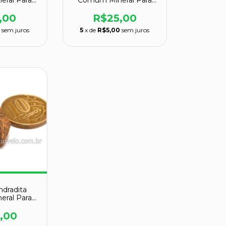
ral Para
Comum Mineral Para
dor Cod
Colecionador Cod
39
129042
,00
R$25,00
5
sem juros
5
x de
R$5,00
sem juros
ndradita
ral Para
dor Cod
45
,00