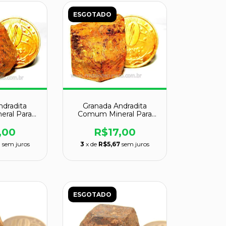
ESGOTADO
ndradita
Granada Andradita
ral Para
Comum Mineral Para
dor Cod
Colecionador Cod
91
GC5706
,00
R$17,00
0
sem juros
3
x de
R$5,67
sem juros
ESGOTADO