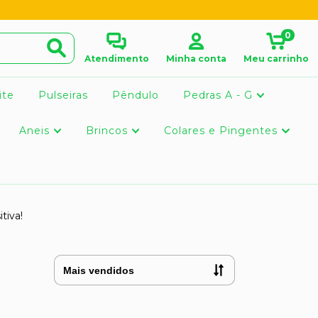
0
Atendimento
Minha conta
Meu carrinho
ite
Pulseiras
Pêndulo
Pedras A - G
Aneis
Brincos
Colares e Pingentes
tiva!