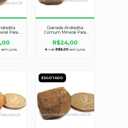
ndradita
Granada Andradita
ral Para
Comum Mineral Para
dor Cod
Colecionador Cod
31
129032
,00
R$24,00
0
sem juros
4
x de
R$6,00
sem juros
ESGOTADO