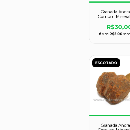
Granada Andra
Comum Mineral
Colecionador
129033
R$30,0
6
x de
R$5,00
sem
ESGOTADO
Granada Andra