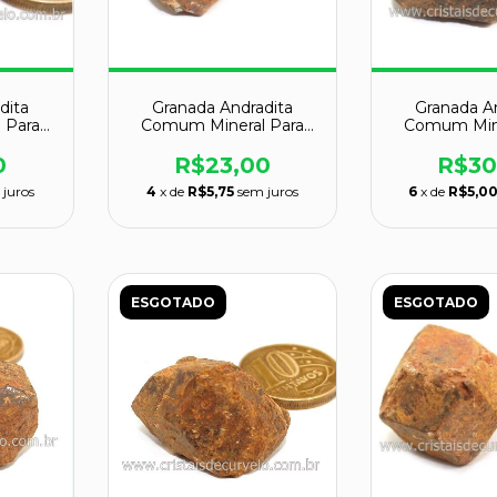
dita
Granada Andradita
Granada A
 Para
Comum Mineral Para
Comum Mine
 Cod
Colecionador Cod
Coleciona
129030
1290
0
R$23,00
R$30
 juros
4
x de
R$5,75
sem juros
6
x de
R$5,0
ESGOTADO
ESGOTADO