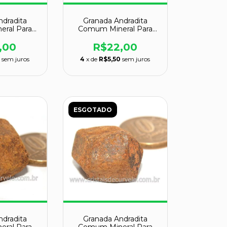
ndradita
Granada Andradita
ral Para
Comum Mineral Para
dor Cod
Colecionador Cod
35
129036
,00
R$22,00
5
sem juros
4
x de
R$5,50
sem juros
ESGOTADO
ndradita
Granada Andradita