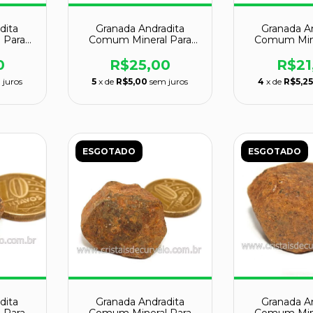
dita
Granada Andradita
Granada A
 Para
Comum Mineral Para
Comum Mine
 Cod
Colecionador Cod
Coleciona
129034
1290
0
R$25,00
R$21
 juros
5
x de
R$5,00
sem juros
4
x de
R$5,2
ESGOTADO
ESGOTADO
dita
Granada Andradita
Granada A