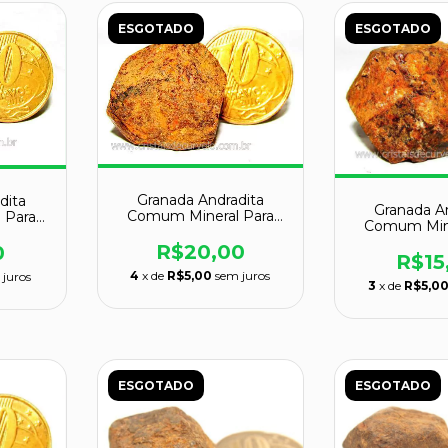
ESGOTADO
ESGOTADO
Granada Andradita
dita
Granada A
Comum Mineral Para
 Para
Comum Mine
Colecionador Cod
 Cod
Coleciona
GC5160
R$20,00
0
GC28
R$15
4
x de
R$5,00
sem juros
 juros
3
x de
R$5,0
ESGOTADO
ESGOTADO