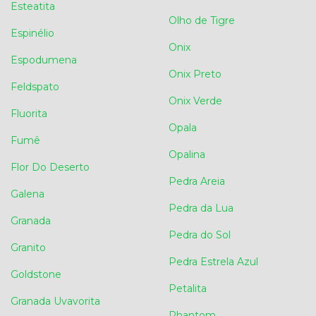
Esteatita
Olho de Tigre
Espinélio
Onix
Espodumena
Onix Preto
Feldspato
Onix Verde
Fluorita
Opala
Fumê
Opalina
Flor Do Deserto
Pedra Areia
Galena
Pedra da Lua
Granada
Pedra do Sol
Granito
Pedra Estrela Azul
Goldstone
Petalita
Granada Uvavorita
Phantom