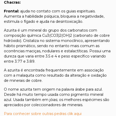
Chacras:
Frontal:
ajuda no contato com os guias espirituais.
Aumenta a habilidade psíquica, bloqueia a negatividade,
estimula o fígado e ajuda na desintoxicação.
Azurita é um mineral do grupo dos carbonatos com
composição química Cu3(CO3)2(OH)2 (carbonato de cobre
hidróxido). Cristaliza no sistema monoclínico, apresentando
hábito prismático, sendo no entanto mais comum as
ocorrências maciças, nodulares e estalactíticas. Possui uma
dureza que varia entre 3.5 e 4 e peso específico variando
entre 3.77 e 3.89.
A azurita é encontrada frequentemente em associação
com a malaquita como resultado da alteração e oxidação
de minerais de cobre.
O nome azurita tem origem na palavra árabe para azul.
Desde há muito tempo usada como pigmento mineral
azul. Usada também em jóias; os melhores espécimes são
apreciados por coleccionadores de minerais.
Para conhecer sobre outras pedras clik aqui