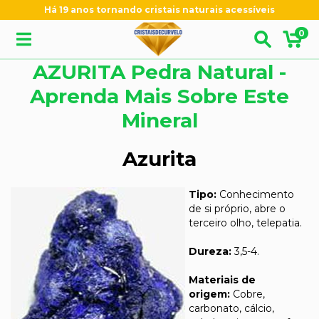
Há 19 anos tornando cristais naturais acessíveis
0
AZURITA Pedra Natural -
Aprenda Mais Sobre Este
Mineral
Azurita
Tipo:
Conhecimento
de si próprio, abre o
terceiro olho, telepatia.
Dureza:
3,5-4.
Materiais de
origem:
Cobre,
carbonato, cálcio,