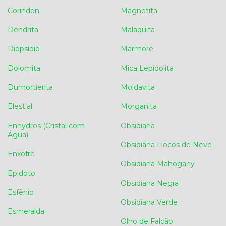
Corindon
Magnetita
Dendrita
Malaquita
Diopsídio
Marmore
Dolomita
Mica Lepidolita
Dumortierita
Moldavita
Elestial
Morganita
Enhydros (Cristal com
Obsidiana
Água)
Obsidiana Flocos de Neve
Enxofre
Obsidiana Mahogany
Epidoto
Obsidiana Negra
Esfênio
Obsidiana Verde
Esmeralda
Olho de Falcão