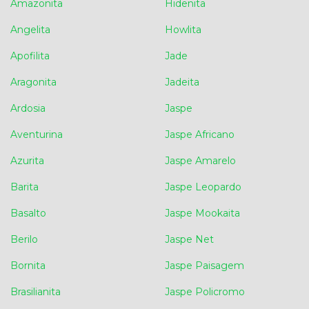
Amazonita
Hidenita
Angelita
Howlita
Apofilita
Jade
Aragonita
Jadeita
Ardosia
Jaspe
Aventurina
Jaspe Africano
Azurita
Jaspe Amarelo
Barita
Jaspe Leopardo
Basalto
Jaspe Mookaita
Berilo
Jaspe Net
Bornita
Jaspe Paisagem
Brasilianita
Jaspe Policromo