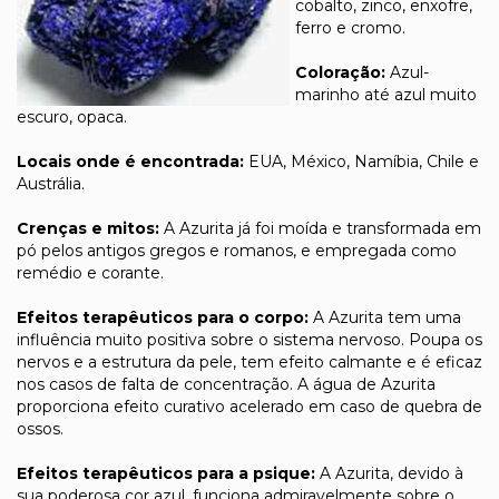
cobalto, zinco, enxofre,
ferro e cromo.
Coloração:
Azul-
marinho até azul muito
escuro, opaca.
Locais onde é encontrada:
EUA, México, Namíbia, Chile e
Austrália.
Crenças e mitos:
A Azurita já foi moída e transformada em
pó pelos antigos gregos e romanos, e empregada como
remédio e corante.
Efeitos terapêuticos para o corpo:
A Azurita tem uma
influência muito positiva sobre o sistema nervoso. Poupa os
nervos e a estrutura da pele, tem efeito calmante e é eficaz
nos casos de falta de concentração. A água de Azurita
proporciona efeito curativo acelerado em caso de quebra de
ossos.
Efeitos terapêuticos para a psique:
A Azurita, devido à
sua poderosa cor azul, funciona admiravelmente sobre o