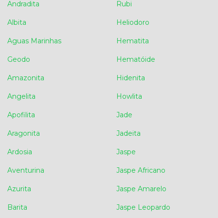
Andradita
Rubi
Albita
Heliodoro
Aguas Marinhas
Hematita
Geodo
Hematóide
Amazonita
Hidenita
Angelita
Howlita
Apofilita
Jade
Aragonita
Jadeita
Ardosia
Jaspe
Aventurina
Jaspe Africano
Azurita
Jaspe Amarelo
Barita
Jaspe Leopardo