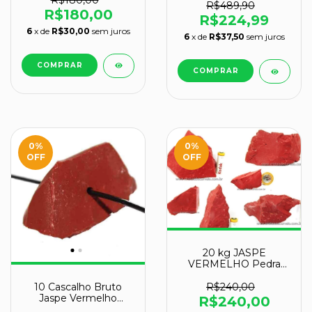
R$489,90
R$180,00
R$224,99
6
x de
R$30,00
sem juros
6
x de
R$37,50
sem juros
0
%
0
%
OFF
OFF
20 kg JASPE
VERMELHO Pedra
Bruto Pra Lapidar
Pacote Atacado
R$240,00
10 Cascalho Bruto
Jaspe Vermelho
R$240,00
Natural Furo Vazado