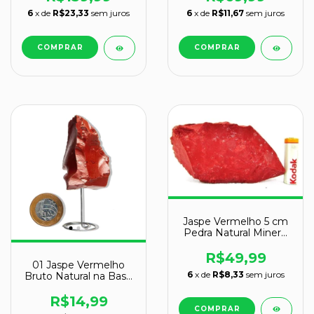
6
x de
R$23,33
sem juros
6
x de
R$11,67
sem juros
Jaspe Vermelho 5 cm
Pedra Natural Mineral
Bruto Colecionador ou
Esoterico
R$49,99
01 Jaspe Vermelho
6
x de
R$8,33
sem juros
Bruto Natural na Base
Média 20g 4 a 8cm
R$14,99