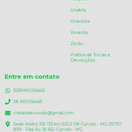
Unakita
Uvavorita
Vivianita
Zircão
Politica de Trocas e
Devoluções
Entre em contato
5538992056463
38 992056463
cristaisdecurvelo@gmail.com
Sede Matriz BR 135 km 632,5 SN Curvelo - MG 35797-
899 - Filial Av.JK 662 Curvelo - MG