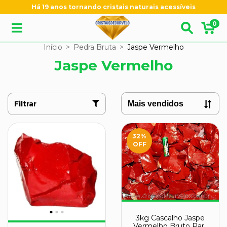
Há 19 anos tornando cristais naturais acessíveis
0
Início
>
Pedra Bruta
>
Jaspe Vermelho
Jaspe Vermelho
Filtrar
32
%
OFF
3kg Cascalho Jaspe
Vermelho Bruto Para