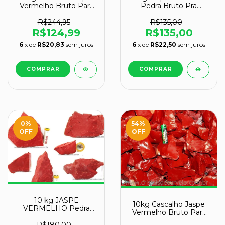
Vermelho Bruto Para
Pedra Bruto Pra
Orgonite Classe A
Lapidar Pacote
Atacado
R$244,95
R$135,00
R$124,99
R$135,00
6
x de
R$20,83
sem juros
6
x de
R$22,50
sem juros
0
%
54
%
OFF
OFF
10 kg JASPE
10kg Cascalho Jaspe
VERMELHO Pedra
Vermelho Bruto Para
Bruto Pra Lapidar
Orgonite Classe A
Pacote Atacado
R$180,00