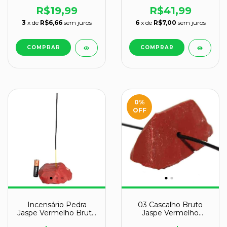
Na Base Coleção
Média 20g 4 a 8cm
R$19,99
R$41,99
3
x de
R$6,66
sem juros
6
x de
R$7,00
sem juros
0
%
OFF
Incensário Pedra
03 Cascalho Bruto
Jaspe Vermelho Bruto
Jaspe Vermelho
com Furo pra Incenso
Natural Furado no