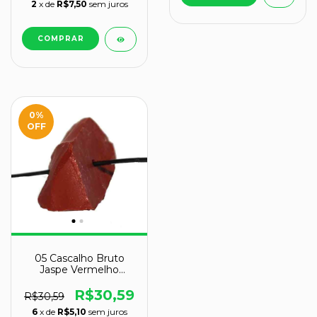
2
x de
R$7,50
sem juros
0
%
OFF
05 Cascalho Bruto
Jaspe Vermelho
Natural Furado no
Centro
R$30,59
R$30,59
6
x de
R$5,10
sem juros