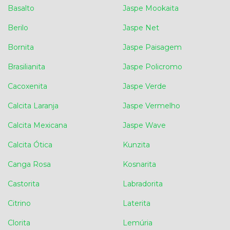
Basalto
Jaspe Mookaita
Berilo
Jaspe Net
Bornita
Jaspe Paisagem
Brasilianita
Jaspe Policromo
Cacoxenita
Jaspe Verde
Calcita Laranja
Jaspe Vermelho
Calcita Mexicana
Jaspe Wave
Calcita Ótica
Kunzita
Canga Rosa
Kosnarita
Castorita
Labradorita
Citrino
Laterita
Clorita
Lemúria