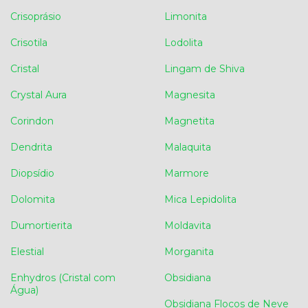
Crisoprásio
Limonita
Crisotila
Lodolita
Cristal
Lingam de Shiva
Crystal Aura
Magnesita
Corindon
Magnetita
Dendrita
Malaquita
Diopsídio
Marmore
Dolomita
Mica Lepidolita
Dumortierita
Moldavita
Elestial
Morganita
Enhydros (Cristal com
Obsidiana
Água)
Obsidiana Flocos de Neve