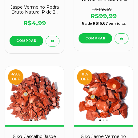
Orgonite Classe A
Jaspe Vermelho Pedra
R$146,67
Bruto Natural P de 25
R$99,99
a 50mm Classe A
R$4,99
6
x de
R$16,67
sem juros
49
%
0
%
OFF
OFF
5 kg Cascalho Jaspe
5 kg Jaspe Vermelho