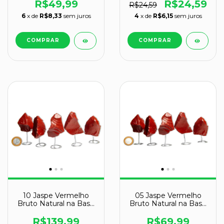
Centro
R$49,99
R$24,59
R$24,59
6
x de
R$8,33
sem juros
4
x de
R$6,15
sem juros
10 Jaspe Vermelho
05 Jaspe Vermelho
Bruto Natural na Base
Bruto Natural na Base
Média 20g 4 a 8cm
Média 20g 4 a 8cm
R$139,99
R$69,99