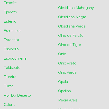
Enxofre
Obsidiana Mahogany
Epidoto
Obsidiana Negra
Esfênio
Obsidiana Verde
Esmeralda
Olho de Falcão
Esteatita
Olho de Tigre
Espinélio
Onix
Espodumena
Onix Preto
Feldspato
Onix Verde
Fluorita
Opala
Fumê
Opalina
Flor Do Deserto
Pedra Areia
Galena