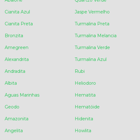
Cianita Azul
Jaspe Vermelho
Cianita Preta
Turmalina Preta
Bronzita
Turmalina Melancia
Amegreen
Turmalina Verde
Alexandrita
Turmalina Azul
Andradita
Rubi
Albita
Heliodoro
Aguas Marinhas
Hematita
Geodo
Hematóide
Amazonita
Hidenita
Angelita
Howlita