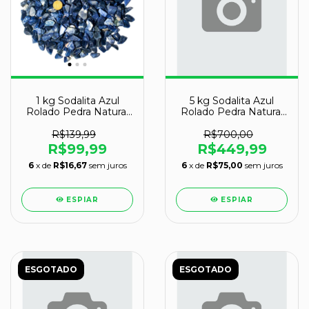
1 kg Sodalita Azul
5 kg Sodalita Azul
Rolado Pedra Natural
Rolado Pedra Natural
P 10 a 20mm Tipo B
G 30 a 45mm Tipo B
R$139,99
R$700,00
R$99,99
R$449,99
6
x de
R$16,67
sem juros
6
x de
R$75,00
sem juros
ESPIAR
ESPIAR
ESGOTADO
ESGOTADO