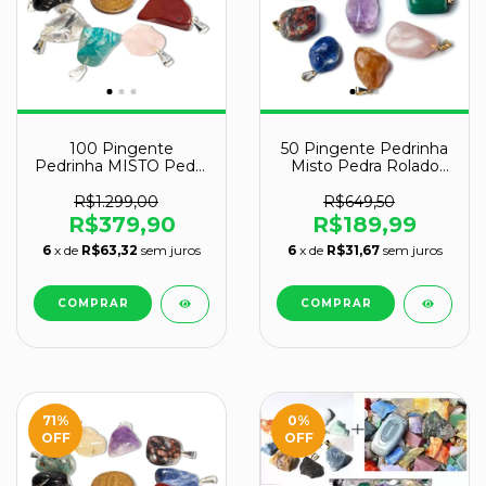
100 Pingente
50 Pingente Pedrinha
Pedrinha MISTO Pedra
Misto Pedra Rolado
Rolado Prateado
Pino Dourado Atacado
Atacado
R$1.299,00
R$649,50
R$379,90
R$189,99
6
x de
R$63,32
sem juros
6
x de
R$31,67
sem juros
71
%
0
%
OFF
OFF