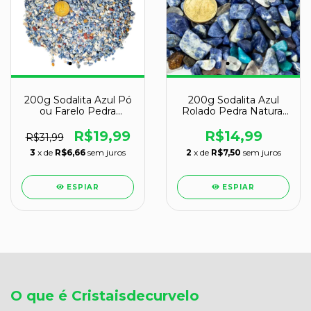
200g Sodalita Azul Pó
200g Sodalita Azul
ou Farelo Pedra
Rolado Pedra Natural
Natural pra Orgonite
P 10 a 20 mm Tipo B
R$19,99
R$14,99
R$31,99
3
x de
R$6,66
sem juros
2
x de
R$7,50
sem juros
ESPIAR
ESPIAR
O que é Cristaisdecurvelo