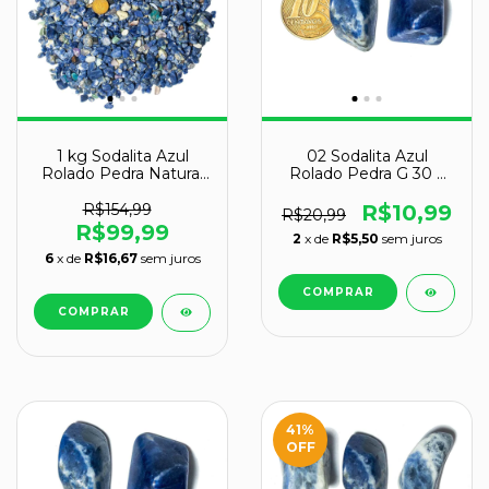
1 kg Sodalita Azul
02 Sodalita Azul
Rolado Pedra Natural
Rolado Pedra G 30 a
PP 5 a 10mm Aprox
45mm Classe A
R$154,99
R$10,99
R$20,99
R$99,99
2
x de
R$5,50
sem juros
6
x de
R$16,67
sem juros
41
%
OFF