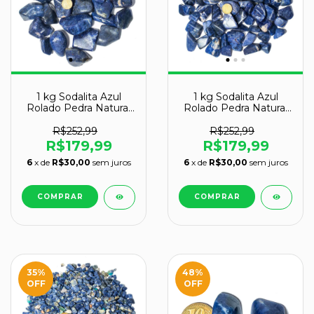
1 kg Sodalita Azul
1 kg Sodalita Azul
Rolado Pedra Natural
Rolado Pedra Natural
G 30 a 45mm Tipo A
M 20 a 35mm Tipo A
R$252,99
R$252,99
R$179,99
R$179,99
6
x de
R$30,00
sem juros
6
x de
R$30,00
sem juros
35
%
48
%
OFF
OFF