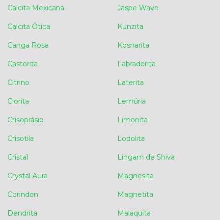
Calcita Mexicana
Jaspe Wave
Calcita Ótica
Kunzita
Canga Rosa
Kosnarita
Castorita
Labradorita
Citrino
Laterita
Clorita
Lemúria
Crisoprásio
Limonita
Crisotila
Lodolita
Cristal
Lingam de Shiva
Crystal Aura
Magnesita
Corindon
Magnetita
Dendrita
Malaquita