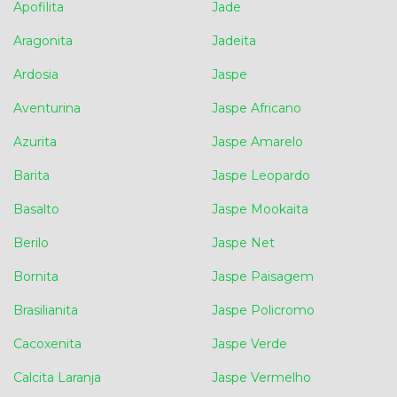
Apofilita
Jade
Aragonita
Jadeita
Ardosia
Jaspe
Aventurina
Jaspe Africano
Azurita
Jaspe Amarelo
Barita
Jaspe Leopardo
Basalto
Jaspe Mookaita
Berilo
Jaspe Net
Bornita
Jaspe Paisagem
Brasilianita
Jaspe Policromo
Cacoxenita
Jaspe Verde
Calcita Laranja
Jaspe Vermelho