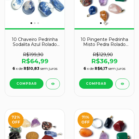
10 Chaveiro Pedrinha
10 Pingente Pedrinha
Sodalita Azul Rolado
Misto Pedra Rolado
Signo de Aquário
Dourado Atacado
ATACADO
R$199,90
R$129,90
R$64,99
R$36,99
6
x de
R$10,83
sem juros
6
x de
R$6,17
sem juros
72
%
71
%
OFF
OFF