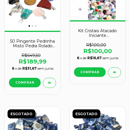
Kit Cristais Atacado
Iniciante
CristaisdeCurvelo
50 Pingente Pedrinha
R$100,00
Misto Pedra Rolado
R$100,00
Prateado Atacado
R$649,50
6
x de
R$16,67
sem juros
R$189,99
6
x de
R$31,67
sem juros
ESGOTADO
ESGOTADO