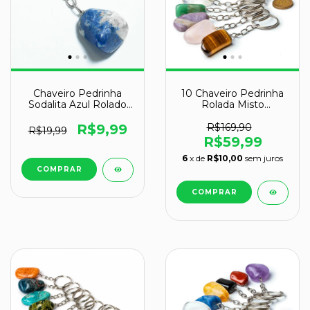
Chaveiro Pedrinha
10 Chaveiro Pedrinha
Sodalita Azul Rolado
Rolada Misto
Signo de Aquário
Tamanho Médio
Atacado
R$9,99
R$169,90
R$19,99
R$59,99
6
x de
R$10,00
sem juros