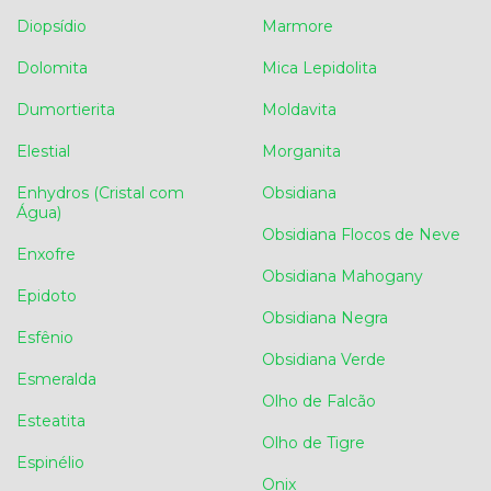
Diopsídio
Marmore
Dolomita
Mica Lepidolita
Dumortierita
Moldavita
Elestial
Morganita
Enhydros (Cristal com
Obsidiana
Água)
Obsidiana Flocos de Neve
Enxofre
Obsidiana Mahogany
Epidoto
Obsidiana Negra
Esfênio
Obsidiana Verde
Esmeralda
Olho de Falcão
Esteatita
Olho de Tigre
Espinélio
Onix