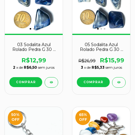
03 Sodalita Azul
05 Sodalita Azul
Rolado Pedra G 30 a
Rolado Pedra G 30 a
45mm Classe A
45mm Classe A
R$12,99
R$15,99
R$26,99
2
x de
R$6,50
sem juros
3
x de
R$5,33
sem juros
50
%
65
%
OFF
OFF