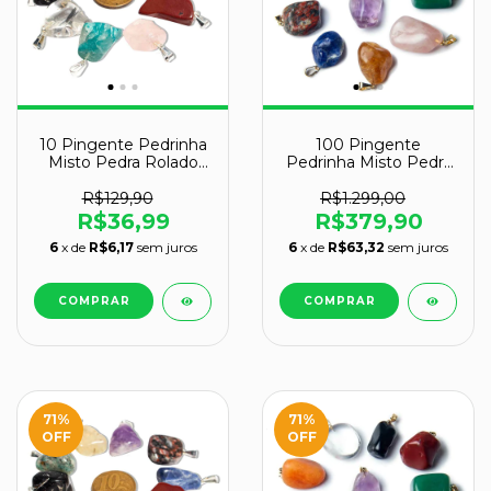
10 Pingente Pedrinha
100 Pingente
Misto Pedra Rolado
Pedrinha Misto Pedra
Prateado Atacado
Rolado Dourado
Atacado
R$129,90
R$1.299,00
R$36,99
R$379,90
6
x de
R$6,17
sem juros
6
x de
R$63,32
sem juros
71
%
71
%
OFF
OFF