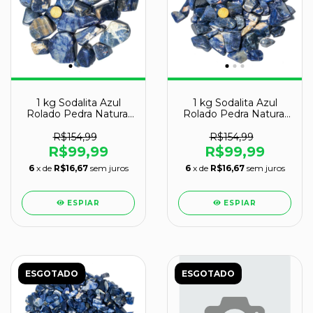
1 kg Sodalita Azul
1 kg Sodalita Azul
Rolado Pedra Natural
Rolado Pedra Natural
G 30 a 45mm Tipo B
M 20 a 35mm Tipo B
R$154,99
R$154,99
R$99,99
R$99,99
6
x de
R$16,67
sem juros
6
x de
R$16,67
sem juros
ESPIAR
ESPIAR
ESGOTADO
ESGOTADO