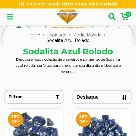
Há 19 anos tornando cristais naturais acessíveis
0
Início
>
Lapidado
>
Pedra Rolada
>
Sodalita Azul Rolado
Sodalita Azul Rolado
Descubra nossa coleção de chaveiros e pingentes de Sodalita
azul rolada, perfeitos para energizar seu dia a dia e ideal para
revenda!
Filtrar
29
%
29
%
OFF
OFF