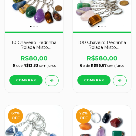
10 Chaveiro Pedrinha
100 Chaveiro Pedrinha
Rolada Misto
Rolada Misto
Tamanho grande
Tamanho Medio
ATACADO
ATACADO 120994
R$80,00
R$580,00
6
x de
R$13,33
sem juros
6
x de
R$96,67
sem juros
67
%
72
%
OFF
OFF