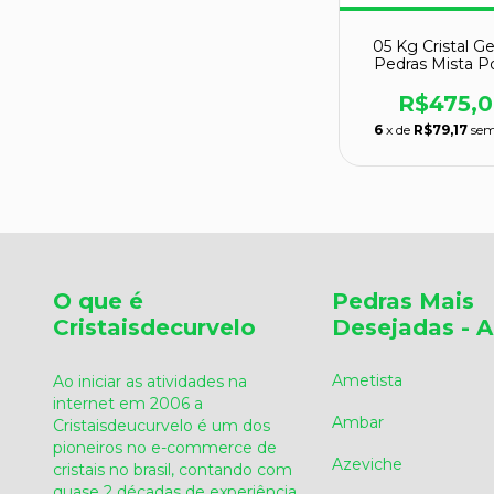
05 Kg Cristal G
Pedras Mista P
Lapidado Co
Natural Atac
R$475,
6
x de
R$79,17
sem
O que é
Pedras Mais
Cristaisdecurvelo
Desejadas - A
Ametista
Ao iniciar as atividades na
internet em 2006 a
Ambar
Cristaisdeucurvelo é um dos
pioneiros no e-commerce de
Azeviche
cristais no brasil, contando com
quase 2 décadas de experiência