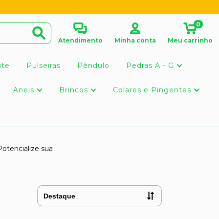
0
Atendimento
Minha conta
Meu carrinho
ite
Pulseiras
Pêndulo
Pedras A - G
Aneis
Brincos
Colares e Pingentes
otencialize sua