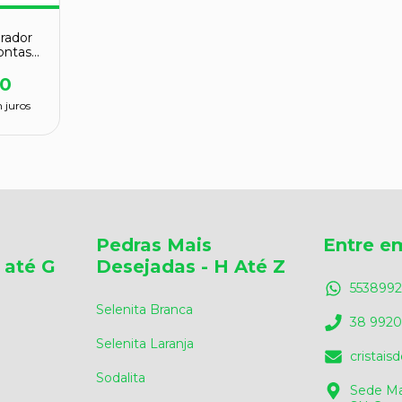
erador
ontas
mum
ado
00
 juros
Pedras Mais
Entre e
 até G
Desejadas - H Até Z
5538992
Selenita Branca
38 9920
Selenita Laranja
cristai
Sodalita
Sede Ma