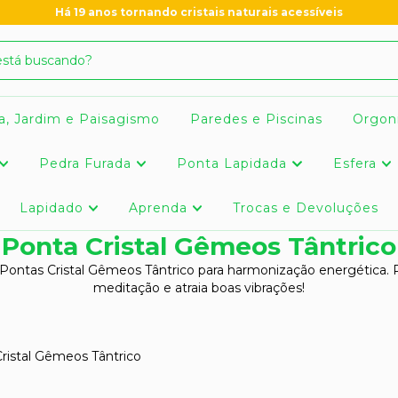
Há 19 anos tornando cristais naturais acessíveis
a, Jardim e Paisagismo
Paredes e Piscinas
Orgon
Pedra Furada
Ponta Lapidada
Esfera
Lapidado
Aprenda
Trocas e Devoluções
Ponta Cristal Gêmeos Tântrico
 Pontas Cristal Gêmeos Tântrico para harmonização energética. P
meditação e atraia boas vibrações!
ristal Gêmeos Tântrico