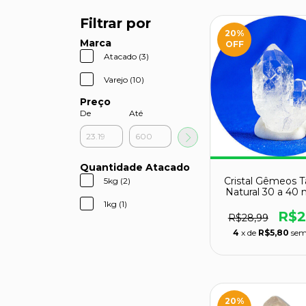
Filtrar por
20
%
Marca
OFF
Atacado (3)
Varejo (10)
Preço
De
Até
Quantidade Atacado
Cristal Gêmeos T
5kg (2)
Natural 30 a 40
g para Port
1kg (1)
R$2
R$28,99
4
x de
R$5,80
sem
20
%