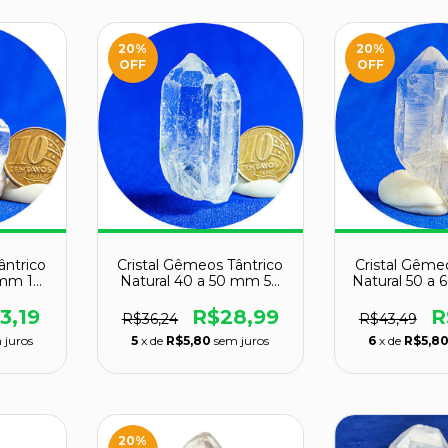
20
%
20
%
OFF
OFF
ântrico
Cristal Gêmeos Tântrico
Cristal Gême
 mm 10
Natural 40 a 50 mm 50
Natural 50 a
al
g para Portal
para Po
3,19
R$28,99
R
R$36,24
R$43,49
 juros
5
x de
R$5,80
sem juros
6
x de
R$5,8
20
%