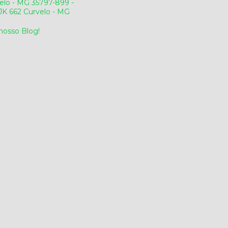
elo - MG 35797-899 -
v.JK 662 Curvelo - MG
 nosso Blog!