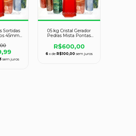
s Sortidas
05 kg Cristal Gerador
stos 45mm
Pedras Mista Pontas
 COMUM
Lapidado EXTRA Natural
ATACADO
,00
R$600,00
9,99
6
x de
R$100,00
sem juros
3
sem juros