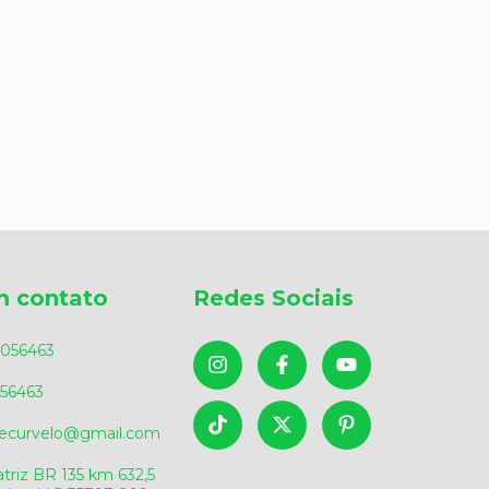
m contato
Redes Sociais
056463
56463
sdecurvelo@gmail.com
triz BR 135 km 632,5