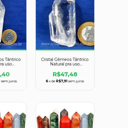
os Tântrico
Cristal Gêmeos Tântrico
pra uso
Natural pra uso
od 128075
Esotérico Cod 132822
,40
R$47,48
3
sem juros
6
x de
R$7,91
sem juros