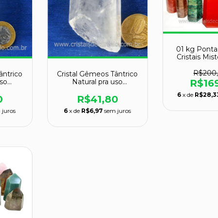
01 kg Ponta
Cristais Mi
Lapidado
R$200
ântrico
Cristal Gêmeos Tântrico
uso
Natural pra uso
R$16
132824
Esotérico Cod 132827
6
x de
R$28,3
0
R$41,80
 juros
6
x de
R$6,97
sem juros