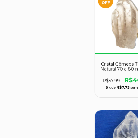
OFF
Cristal Gêmeos T
Natural 70 a 80
g para Port
R$4
R$57,99
6
x de
R$7,73
sem