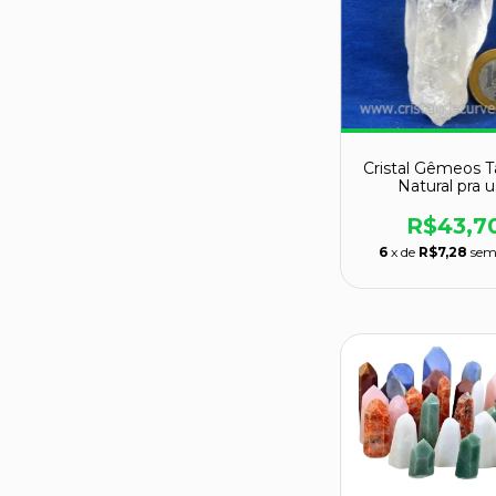
Cristal Gêmeos T
Natural pra 
Esotérico Cod 
R$43,7
6
x de
R$7,28
sem