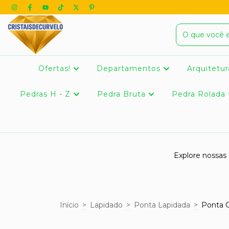
Ofertas!
Departamentos
Arquitetur
Pedras H - Z
Pedra Bruta
Pedra Rolada
Explore nossas
Início
>
Lapidado
>
Ponta Lapidada
>
Ponta C