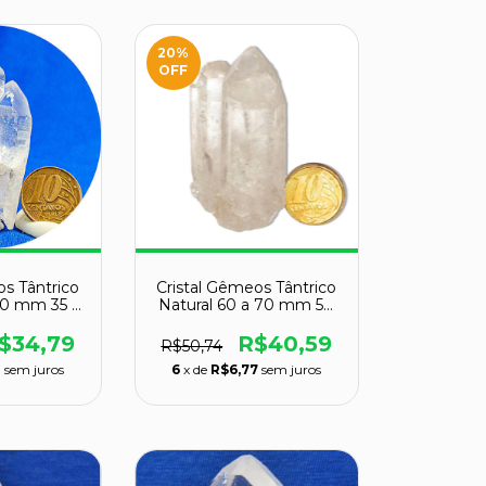
20
%
OFF
os Tântrico
Cristal Gêmeos Tântrico
 60 mm 35 g
Natural 60 a 70 mm 50
rtal
g para Portal
$34,79
R$40,59
R$50,74
0
sem juros
6
x de
R$6,77
sem juros