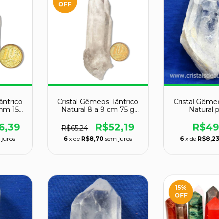
OFF
ântrico
Cristal Gêmeos Tântrico
Cristal Gême
 mm 150
Natural 8 a 9 cm 75 g
Natural 
al
para Portal
Esotérico C
6,39
R$52,19
R$49
R$65,24
 juros
6
x de
R$8,70
sem juros
6
x de
R$8,2
15
%
OFF