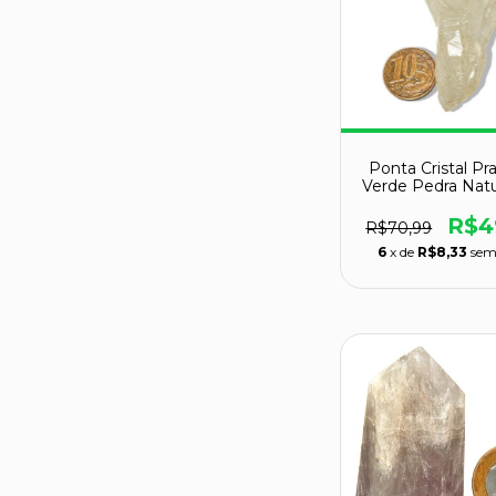
Ponta Cristal Pra
Verde Pedra Natu
72mm
R$4
R$70,99
6
x de
R$8,33
sem