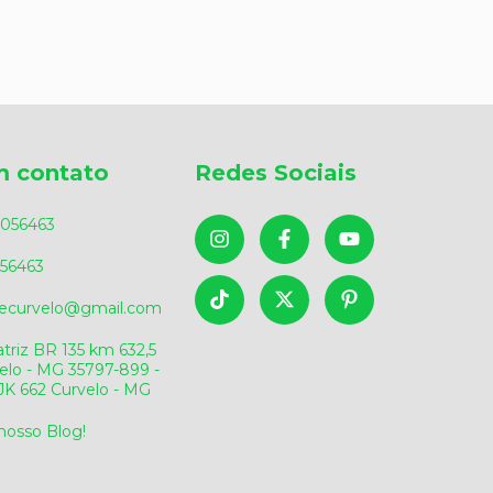
m contato
Redes Sociais
056463
56463
sdecurvelo@gmail.com
triz BR 135 km 632,5
elo - MG 35797-899 -
v.JK 662 Curvelo - MG
 nosso Blog!