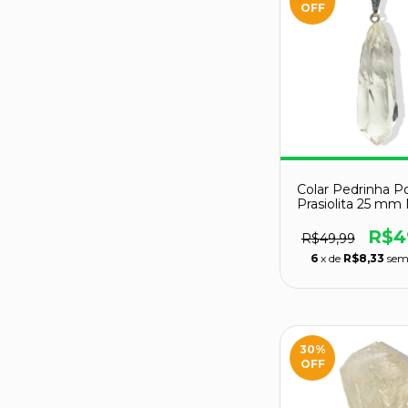
OFF
Colar Pedrinha P
Prasiolita 25 mm 
Pino Pratea
R$4
R$49,99
6
x de
R$8,33
sem
30
%
OFF