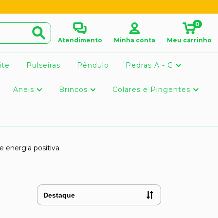
0
Atendimento
Minha conta
Meu carrinho
ite
Pulseiras
Pêndulo
Pedras A - G
Aneis
Brincos
Colares e Pingentes
 energia positiva.