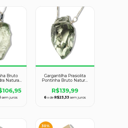
nha Bruto
Gargantilha Prasiolita
dra Natural
Pontinha Bruto Natural
ta 950
Prata 950
$106,95
R$139,99
3
sem juros
6
x de
R$23,33
sem juros
30
%