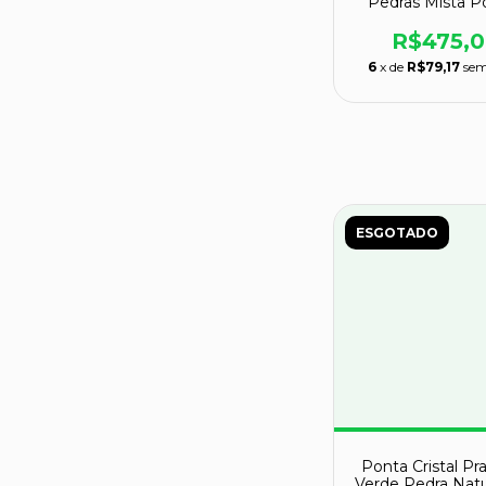
Pedras Mista P
Lapidado Co
Natural Atac
R$475,
6
x de
R$79,17
sem
ESGOTADO
Ponta Cristal Pra
Verde Pedra Natu