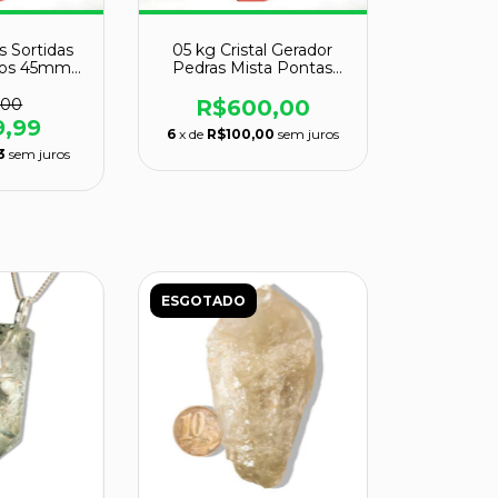
s Sortidas
05 kg Cristal Gerador
stos 45mm
Pedras Mista Pontas
 COMUM
Lapidado EXTRA Natural
ATACADO
,00
R$600,00
9,99
6
x de
R$100,00
sem juros
3
sem juros
ESGOTADO