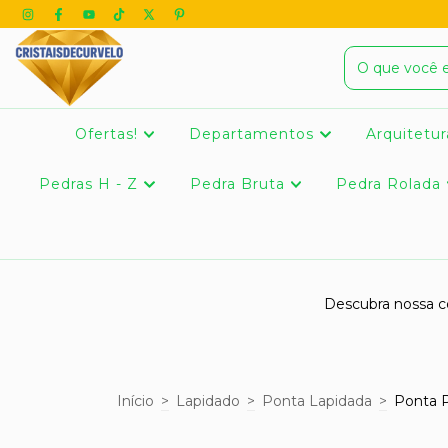
Ofertas!
Departamentos
Arquitetur
Pedras H - Z
Pedra Bruta
Pedra Rolada
Descubra nossa co
Início
>
Lapidado
>
Ponta Lapidada
>
Ponta P