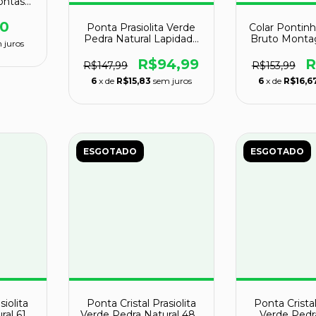
ontas
mum
ado
00
Ponta Prasiolita Verde
Colar Pontinha
Pedra Natural Lapidado
Bruto Monta
 juros
54g 50mm
95
R$94,99
R
R$147,99
R$153,99
6
x de
R$15,83
sem juros
6
x de
R$16,6
ESGOTADO
ESGOTADO
siolita
Ponta Cristal Prasiolita
Ponta Cristal
ral 61g
Verde Pedra Natural 48g
Verde Pedr