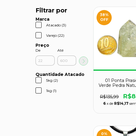
Filtrar por
38
%
Marca
OFF
Atacado (3)
Varejo (22)
Preço
De
Até
Quantidade Atacado
01 Ponta Prasi
5kg (2)
Verde Pedra Natu
40 a 50m
1kg (1)
R$8
R$135,99
6
x de
R$14,17
sem
0
%