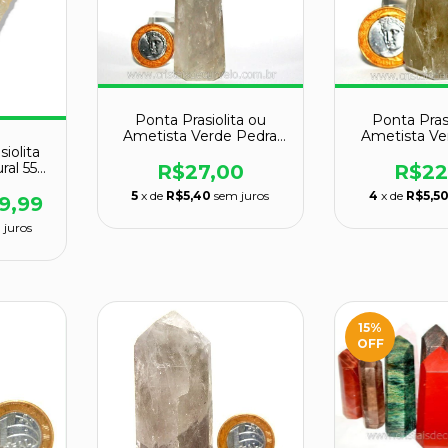
Ponta Prasiolita ou
Ponta Pras
Ametista Verde Pedra
Ametista Ve
siolita
Natural Cod PP5370
Natural Co
ral 55g
R$27,00
R$22
5
x de
R$5,40
sem juros
4
x de
R$5,5
9,99
 juros
15
%
OFF