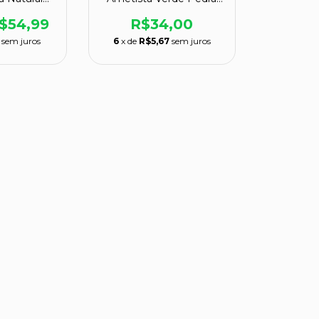
10cm
Natural Cod 117650
$54,99
R$34,00
sem juros
6
x de
R$5,67
sem juros