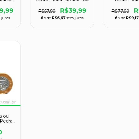
73mm
138g 
9,99
R$39,99
R
R$57,99
R$77,99
 juros
6
x de
R$6,67
sem juros
6
x de
R$9,17
ta ou
 Pedra
7651
0