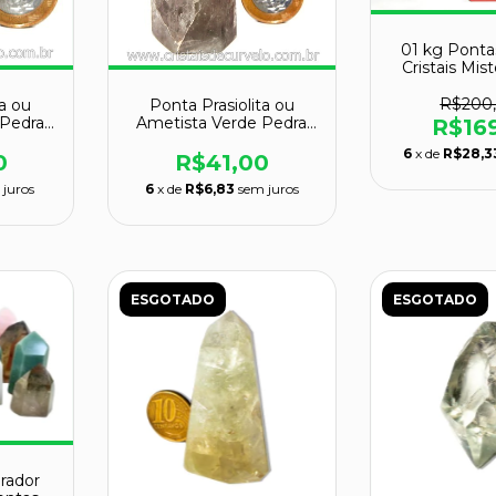
01 kg Ponta
Cristais Mi
Lapidado
R$200
ta ou
Ponta Prasiolita ou
 Pedra
Ametista Verde Pedra
R$16
7653
Natural Cod 117658
6
x de
R$28,3
0
R$41,00
 juros
6
x de
R$6,83
sem juros
ESGOTADO
ESGOTADO
erador