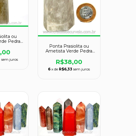
iolita ou
rde Pedra
Ponta Prasiolita ou
d PP3747
Ametista Verde Pedra
,00
Natural Cod 117649
0
sem juros
R$38,00
6
x de
R$6,33
sem juros