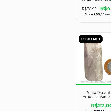
70mm
R$4
R$70,99
6
x de
R$8,33
sem
ESGOTADO
Ponta Prasioli
Ametista Verde
Natural Cod 11
R$22,0