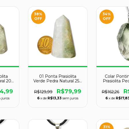
38
%
34
%
OFF
OFF
olita
01 Ponta Prasiolita
Colar Ponti
ral 20g
Verde Pedra Natural 25g
Prasiolita Pe
m
30 a 40mm
Pino Pra
4,99
R$79,99
R
R$129,99
R$162,26
 juros
6
x de
R$13,33
sem juros
6
x de
R$17,8
31
%