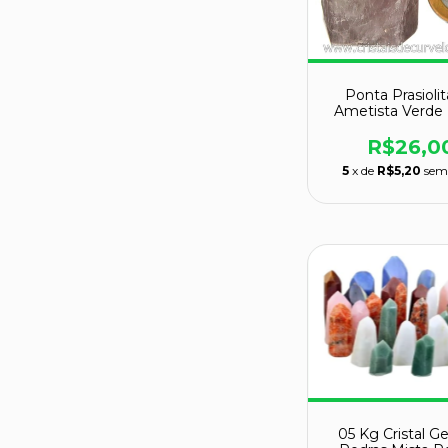
Ponta Prasioli
Ametista Verde
Natural Cod 11
R$26,0
5
x de
R$5,20
sem
05 Kg Cristal G