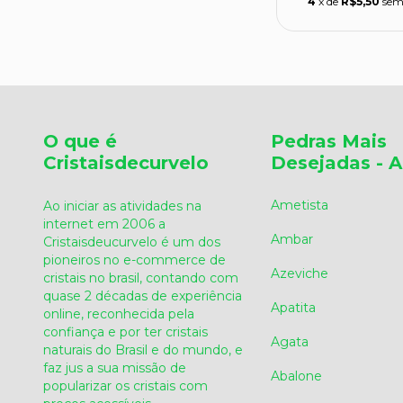
4
x de
R$5,50
sem
O que é
Pedras Mais
Cristaisdecurvelo
Desejadas - A
Ametista
Ao iniciar as atividades na
internet em 2006 a
Ambar
Cristaisdeucurvelo é um dos
pioneiros no e-commerce de
Azeviche
cristais no brasil, contando com
quase 2 décadas de experiência
Apatita
online, reconhecida pela
confiança e por ter cristais
Agata
naturais do Brasil e do mundo, e
faz jus a sua missão de
Abalone
popularizar os cristais com