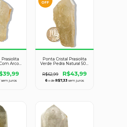
OFF
 Prasiolita
Ponta Cristal Prasiolita
 Com Arco-
Verde Pedra Natural 50g
g 53mm
65mm
$39,99
R$43,99
R$62,99
7
sem juros
6
x de
R$7,33
sem juros