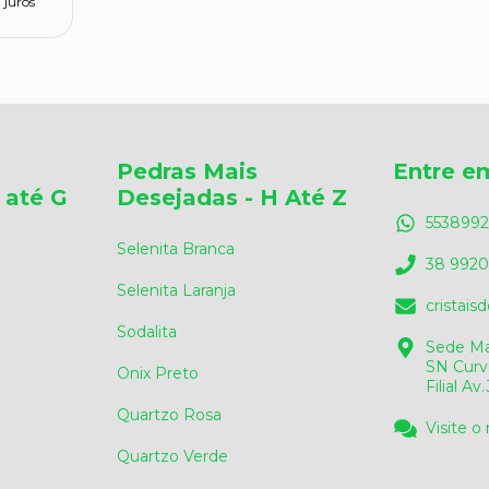
 juros
Pedras Mais
Entre e
 até G
Desejadas - H Até Z
5538992
Selenita Branca
38 9920
Selenita Laranja
cristai
Sodalita
Sede Ma
SN Curv
Onix Preto
Filial A
Quartzo Rosa
Visite o
Quartzo Verde