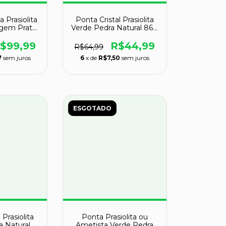
 Prasiolita
Ponta Cristal Prasiolita
gem Prata
Verde Pedra Natural 86g
0
75mm
$99,99
R$44,99
R$64,99
7
sem juros
6
x de
R$7,50
sem juros
ESGOTADO
 Prasiolita
Ponta Prasiolita ou
a Natural
Ametista Verde Pedra