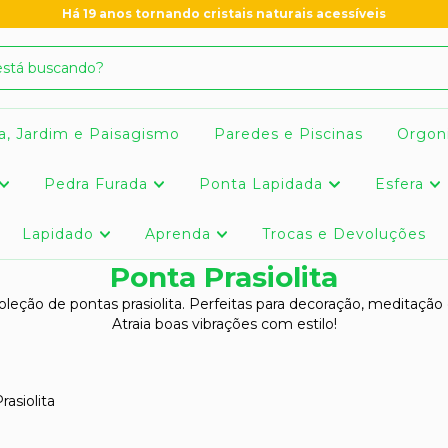
Há 19 anos tornando cristais naturais acessíveis
a, Jardim e Paisagismo
Paredes e Piscinas
Orgon
Pedra Furada
Ponta Lapidada
Esfera
Lapidado
Aprenda
Trocas e Devoluções
Ponta Prasiolita
leção de pontas prasiolita. Perfeitas para decoração, meditação e
Atraia boas vibrações com estilo!
rasiolita