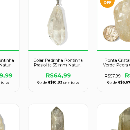
OFF
ontinha
Colar Pedrinha Pontinha
Ponta Cristal
Natural
Prasiolita 35 mm Natural
Verde Pedra
do
Pino Prateado
Íris 38
9,99
R$64,99
R
R$57,99
 juros
6
x de
R$10,83
sem juros
6
x de
R$6,6