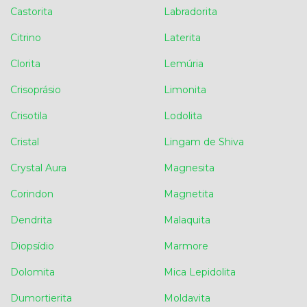
Castorita
Labradorita
Citrino
Laterita
Clorita
Lemúria
Crisoprásio
Limonita
Crisotila
Lodolita
Cristal
Lingam de Shiva
Crystal Aura
Magnesita
Corindon
Magnetita
Dendrita
Malaquita
Diopsídio
Marmore
Dolomita
Mica Lepidolita
Dumortierita
Moldavita