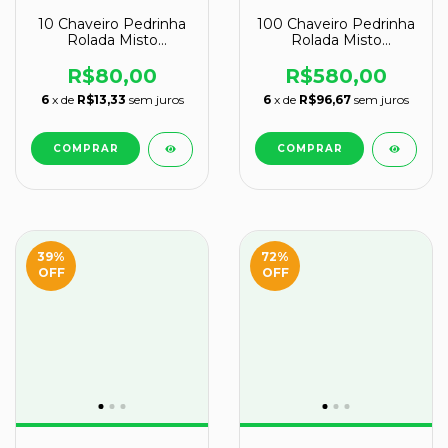
10 Chaveiro Pedrinha
100 Chaveiro Pedrinha
Rolada Misto
Rolada Misto
Tamanho grande
Tamanho Medio
ATACADO
ATACADO 120994
R$80,00
R$580,00
6
x de
R$13,33
sem juros
6
x de
R$96,67
sem juros
39
%
72
%
OFF
OFF