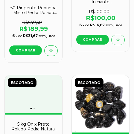
Iniciante
CristaisdeCurvelo
50 Pingente Pedrinha
R$100,00
Misto Pedra Rolado
R$100,00
Prateado Atacado
R$649,50
6
x de
R$16,67
sem juros
R$189,99
6
x de
R$31,67
sem juros
ESGOTADO
ESGOTADO
5 kg Ônix Preto
Rolado Pedra Natural
G 30 a 45mm Tipo B