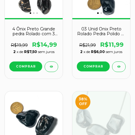
4 Ônix Preto Grande
03 Unid Onix Preto
pedra Rolado com 3
Rolado Pedra Polido M
cm aproximadamente
23mm Classe A
R$14,99
R$11,99
R$19,99
R$21,99
2
x de
R$7,50
sem juros
2
x de
R$6,00
sem juros
38
%
OFF