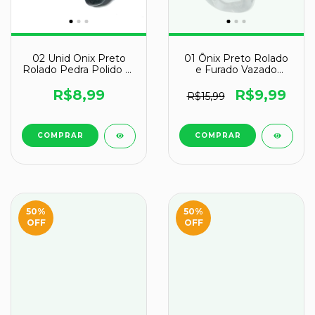
02 Unid Onix Preto
01 Ônix Preto Rolado
Rolado Pedra Polido M
e Furado Vazado
23mm Classe A
Horizontal Pra Colar
R$8,99
R$9,99
R$15,99
50
%
50
%
OFF
OFF