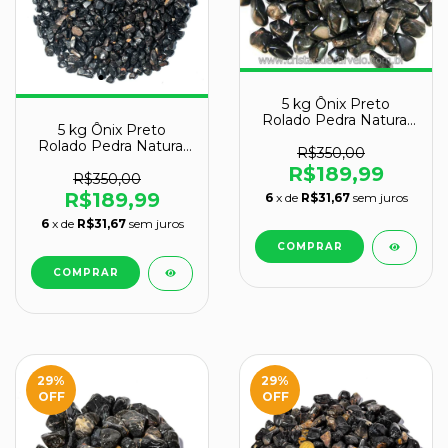
5 kg Ônix Preto
Rolado Pedra Natural
5 kg Ônix Preto
PP Aprox. 3 a 8mm
Rolado Pedra Natural
R$350,00
P 10 a 20mm Tipo B
R$189,99
R$350,00
R$189,99
6
x de
R$31,67
sem juros
6
x de
R$31,67
sem juros
29
%
29
%
OFF
OFF