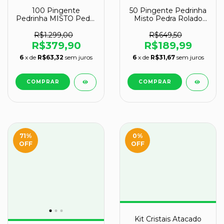
100 Pingente
50 Pingente Pedrinha
Pedrinha MISTO Pedra
Misto Pedra Rolado
Rolado Prateado
Pino Dourado Atacado
Atacado
R$1.299,00
R$649,50
R$379,90
R$189,99
6
x de
R$63,32
sem juros
6
x de
R$31,67
sem juros
71
%
0
%
OFF
OFF
Kit Cristais Atacado