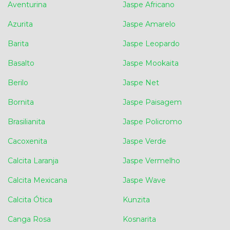
Aventurina
Jaspe Africano
Azurita
Jaspe Amarelo
Barita
Jaspe Leopardo
Basalto
Jaspe Mookaita
Berilo
Jaspe Net
Bornita
Jaspe Paisagem
Brasilianita
Jaspe Policromo
Cacoxenita
Jaspe Verde
Calcita Laranja
Jaspe Vermelho
Calcita Mexicana
Jaspe Wave
Calcita Ótica
Kunzita
Canga Rosa
Kosnarita