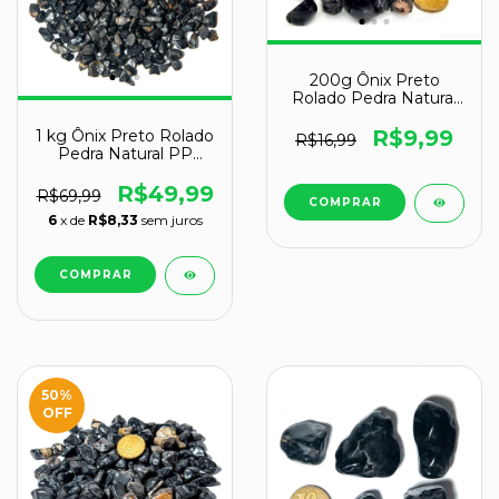
200g Ônix Preto
Rolado Pedra Natural
M 20 a 35 mm Tipo B
R$9,99
1 kg Ônix Preto Rolado
R$16,99
Pedra Natural PP
Aprox. 3 a 8mm
R$49,99
R$69,99
6
x de
R$8,33
sem juros
50
%
OFF