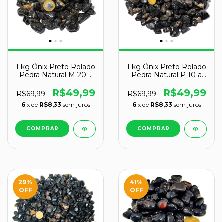
1 kg Ônix Preto Rolado
1 kg Ônix Preto Rolado
Pedra Natural M 20 a
Pedra Natural P 10 a
35mm Tipo B
20mm Tipo B
R$49,99
R$49,99
R$69,99
R$69,99
6
x de
R$8,33
sem juros
6
x de
R$8,33
sem juros
29
%
41
%
OFF
OFF