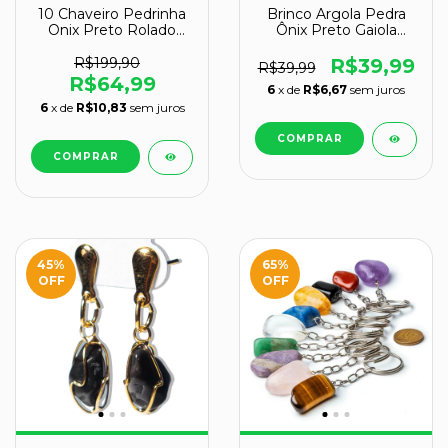
10 Chaveiro Pedrinha
Brinco Argola Pedra
Onix Preto Rolado
Ônix Preto Gaiola
Signo de Peixes
Tarraxa Dourado
ATACADO
R$199,90
R$39,99
R$39,99
R$64,99
6
x de
R$6,67
sem juros
6
x de
R$10,83
sem juros
45
%
65
%
OFF
OFF