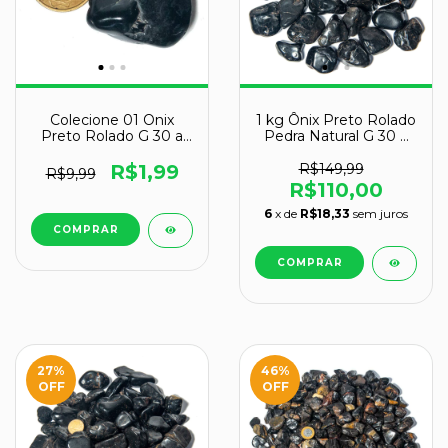
Colecione 01 Onix
1 kg Ônix Preto Rolado
Preto Rolado G 30 a
Pedra Natural G 30 a
45mm Classe B -
45mm Tipo A
Pedra da Proteção
R$1,99
R$149,99
R$9,99
Espiritual
R$110,00
6
x de
R$18,33
sem juros
27
%
46
%
OFF
OFF