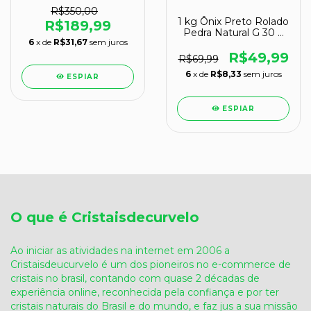
R$350,00
1 kg Ônix Preto Rolado
R$189,99
Pedra Natural G 30 a
6
x de
R$31,67
sem juros
45mm Tipo B
R$49,99
R$69,99
6
x de
R$8,33
sem juros
ESPIAR
ESPIAR
O que é Cristaisdecurvelo
Ao iniciar as atividades na internet em 2006 a
Cristaisdeucurvelo é um dos pioneiros no e-commerce de
cristais no brasil, contando com quase 2 décadas de
experiência online, reconhecida pela confiança e por ter
cristais naturais do Brasil e do mundo, e faz jus a sua missão