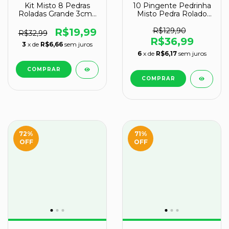
Kit Misto 8 Pedras
10 Pingente Pedrinha
Roladas Grande 3cm (
Misto Pedra Rolado
Quartzo Azul, Rosa,
Dourado Atacado
Verde, Cristal, Ônix,
R$19,99
R$129,90
R$32,99
Olho de Tigre,
R$36,99
3
x de
R$6,66
sem juros
Lepidolita e Citrino )
6
x de
R$6,17
sem juros
72
%
71
%
OFF
OFF