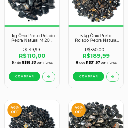
1 kg Ônix Preto Rolado
5 kg Ônix Preto
Pedra Natural M 20 a
Rolado Pedra Natural
35mm Tipo A
M 20 a 35mm Tipo B
R$149,99
R$350,00
R$110,00
R$189,99
6
x de
R$18,33
sem juros
6
x de
R$31,67
sem juros
46
%
46
%
OFF
OFF