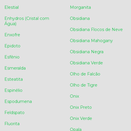
Elestial
Morganita
Enhydros (Cristal com
Obsidiana
Água)
Obsidiana Flocos de Neve
Enxofre
Obsidiana Mahogany
Epidoto
Obsidiana Negra
Esfênio
Obsidiana Verde
Esmeralda
Olho de Falcão
Esteatita
Olho de Tigre
Espinélio
Onix
Espodumena
Onix Preto
Feldspato
Onix Verde
Fluorita
Opala