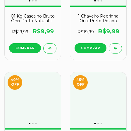
01 Kg Cascalho Bruto
1 Chaveiro Pedrinha
Ônix Preto Natural 10
Onix Preto Rolado
a 70mm Tipo B
Signo de Peixes
R$9,99
R$9,99
R$19,99
R$19,99
40
%
45
%
OFF
OFF