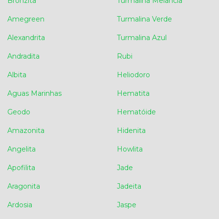
Bronzita
Turmalina Melancia
Amegreen
Turmalina Verde
Alexandrita
Turmalina Azul
Andradita
Rubi
Albita
Heliodoro
Aguas Marinhas
Hematita
Geodo
Hematóide
Amazonita
Hidenita
Angelita
Howlita
Apofilita
Jade
Aragonita
Jadeita
Ardosia
Jaspe