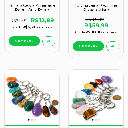
Brinco Cesta Amarrada
10 Chaveiro Pedrinha
Pedra Onix Preto
Rolada Misto
Tarracha Dourado
Tamanho Médio
Atacado
R$12,99
R$169,90
R$23,49
R$59,99
2
x de
R$6,50
sem juros
6
x de
R$10,00
sem juros