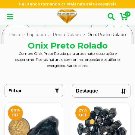
Há 19 anos tornando cristais naturais acessíveis
0
Início
>
Lapidado
>
Pedra Rolada
>
Onix Preto Rolado
Onix Preto Rolado
Compre Ônix Preto Rolado para artesanato, decoração e
esoterismo. Pedras naturais com brilho, proteção e equilíbrio
energético. Variedade de
Filtrar
80
%
27
%
OFF
OFF