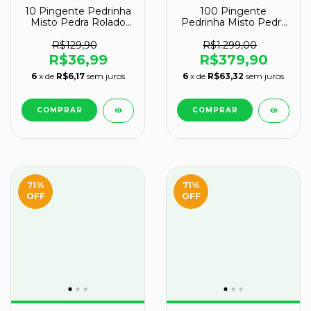
10 Pingente Pedrinha
100 Pingente
Misto Pedra Rolado
Pedrinha Misto Pedra
Prateado Atacado
Rolado Dourado
Atacado
R$129,90
R$1.299,00
R$36,99
R$379,90
6
x de
R$6,17
sem juros
6
x de
R$63,32
sem juros
71
%
71
%
OFF
OFF