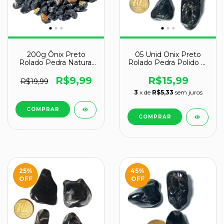
200g Ônix Preto
05 Unid Onix Preto
Rolado Pedra Natural
Rolado Pedra Polido M
P 10 a 20 mm Tipo B
23mm Classe A
R$9,99
R$15,99
R$19,99
3
x de
R$5,33
sem juros
25
%
45
%
OFF
OFF