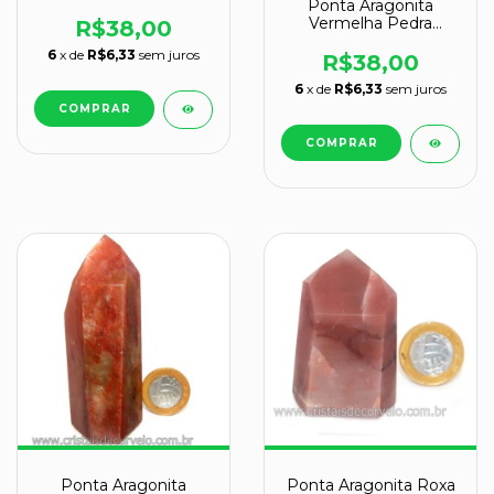
Ponta Aragonita
Lapidado Gerador
Vermelha Pedra
Sextavado Cod 320.8
R$38,00
Natural de Garimpo
6
x de
R$6,33
sem juros
Cod 109655
R$38,00
6
x de
R$6,33
sem juros
Ponta Aragonita Roxa
Ponta Aragonita