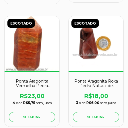
ESGOTADO
ESGOTADO
Ponta Aragonita
Ponta Aragonita Roxa
Vermelha Pedra
Pedra Natural de
Natural de Garimpo
Garimpo Cod 119384
Cod 109669
R$23,00
R$18,00
4
x de
R$5,75
sem juros
3
x de
R$6,00
sem juros
ESPIAR
ESPIAR