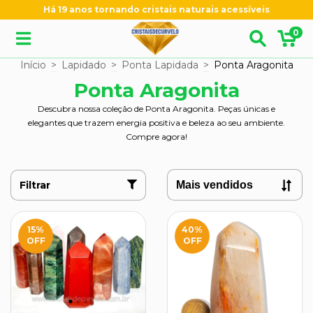
Há 19 anos tornando cristais naturais acessíveis
0
Início
>
Lapidado
>
Ponta Lapidada
>
Ponta Aragonita
Ponta Aragonita
Descubra nossa coleção de Ponta Aragonita. Peças únicas e
elegantes que trazem energia positiva e beleza ao seu ambiente.
Compre agora!
Filtrar
15
%
40
%
OFF
OFF