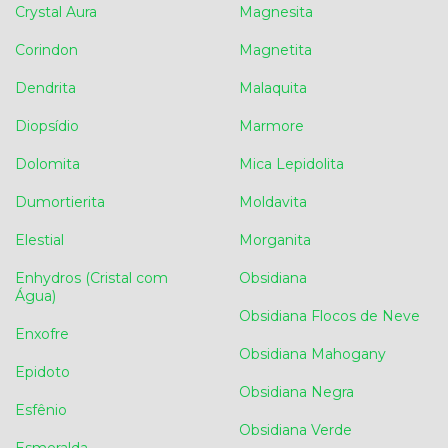
Crystal Aura
Magnesita
Corindon
Magnetita
Dendrita
Malaquita
Diopsídio
Marmore
Dolomita
Mica Lepidolita
Dumortierita
Moldavita
Elestial
Morganita
Enhydros (Cristal com
Obsidiana
Água)
Obsidiana Flocos de Neve
Enxofre
Obsidiana Mahogany
Epidoto
Obsidiana Negra
Esfênio
Obsidiana Verde