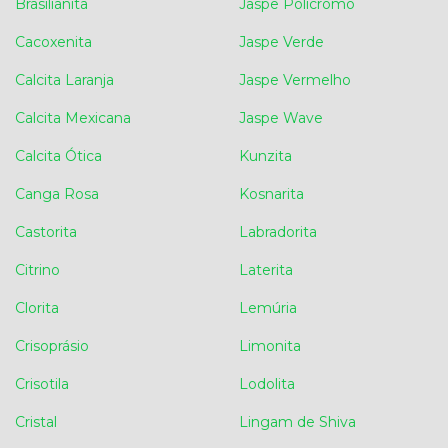
Brasilianita
Jaspe Policromo
Cacoxenita
Jaspe Verde
Calcita Laranja
Jaspe Vermelho
Calcita Mexicana
Jaspe Wave
Calcita Ótica
Kunzita
Canga Rosa
Kosnarita
Castorita
Labradorita
Citrino
Laterita
Clorita
Lemúria
Crisoprásio
Limonita
Crisotila
Lodolita
Cristal
Lingam de Shiva