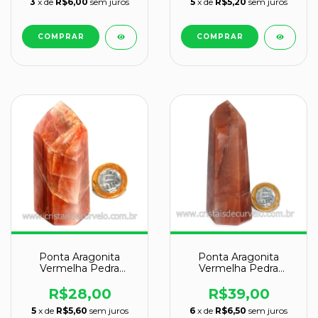
3
x de
R$6,00
sem juros
5
x de
R$5,20
sem juros
Ponta Aragonita
Ponta Aragonita
Vermelha Pedra
Vermelha Pedra
Natural de Garimpo
Natural de Garimpo
Cod 128327
Cod 123893
R$39,00
R$28,00
6
x de
R$6,50
sem juros
5
x de
R$5,60
sem juros