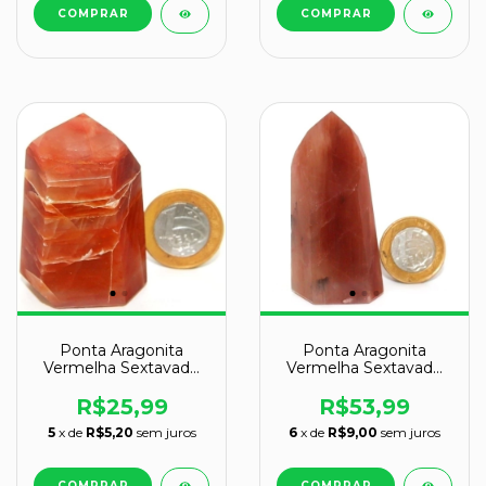
Ponta Aragonita
Ponta Aragonita
Vermelha Sextavado
Vermelha Sextavado
Natural 30 a 50 mm
Natural 50 a 70 mm
Tipo A
Tipo A
R$25,99
R$53,99
5
x de
R$5,20
sem juros
6
x de
R$9,00
sem juros