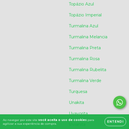
Topázio Azul
Topázio Imperial
Turmalina Azul
Turmalina Melancia
Turmalina Preta
Turmalina Rosa
Turmalina Rubelita
Turmalina Verde
Turquesa
Unakita
Uvavorita
Ao navegar por este site
você aceita o uso de cookies
para
ENTENDI
agilizar a sua experiência de compra.
Vivianita