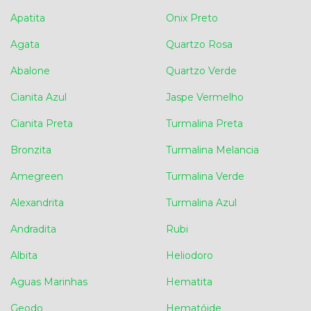
Apatita
Onix Preto
Agata
Quartzo Rosa
Abalone
Quartzo Verde
Cianita Azul
Jaspe Vermelho
Cianita Preta
Turmalina Preta
Bronzita
Turmalina Melancia
Amegreen
Turmalina Verde
Alexandrita
Turmalina Azul
Andradita
Rubi
Albita
Heliodoro
Aguas Marinhas
Hematita
Geodo
Hematóide