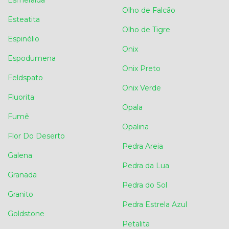
Esmeralda
Olho de Falcão
Esteatita
Olho de Tigre
Espinélio
Onix
Espodumena
Onix Preto
Feldspato
Onix Verde
Fluorita
Opala
Fumê
Opalina
Flor Do Deserto
Pedra Areia
Galena
Pedra da Lua
Granada
Pedra do Sol
Granito
Pedra Estrela Azul
Goldstone
Petalita