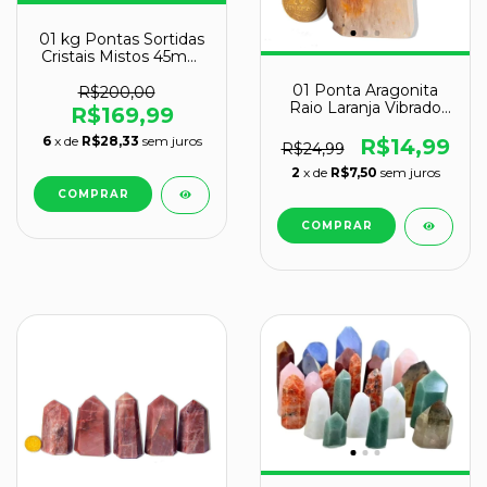
01 kg Pontas Sortidas
Cristais Mistos 45mm
Lapidado COMUM
01 Ponta Aragonita
R$200,00
Raio Laranja Vibrado
R$169,99
50 a 100g 5 a 8cm
6
x de
R$28,33
sem juros
R$14,99
R$24,99
2
x de
R$7,50
sem juros