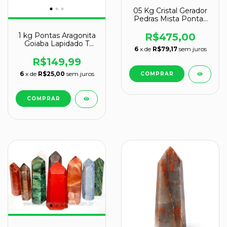
05 Kg Cristal Gerador
Pedras Mista Pontas
Lapidado Comum
Natural Atacado
R$475,00
1 kg Pontas Aragonita
Goiaba Lapidado T
6
x de
R$79,17
sem juros
Medio Gerador
ATACADO
R$149,99
6
x de
R$25,00
sem juros