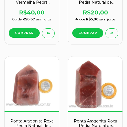
Pedra Natural de
Vermelha Pedra
Garimpo Cod 119373
Natural de Garimpo
Cod 109668
R$20,00
R$40,00
4
x de
R$5,00
sem juros
6
x de
R$6,67
sem juros
Ponta Aragonita Roxa
Ponta Aragonita Roxa
Pedra Natural de
Pedra Natural de