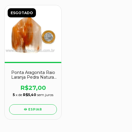
ESGOTADO
Ponta Aragonita Raio
Laranja Pedra Natural
de Garimpo Cod
127148
R$27,00
5
x de
R$5,40
sem juros
ESPIAR