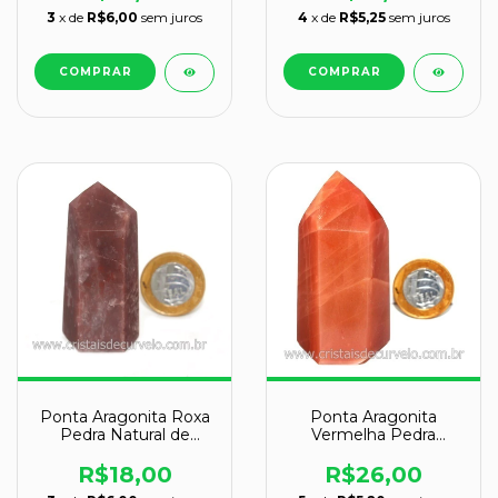
3
x de
R$6,00
sem juros
4
x de
R$5,25
sem juros
Ponta Aragonita Roxa
Ponta Aragonita
Pedra Natural de
Vermelha Pedra
Garimpo Cod 119391
Natural de Garimpo
Cod 123891
R$18,00
R$26,00