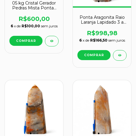
05 kg Cristal Gerador
Pedras Mista Pontas
Lapidado EXTRA
Ponta Aragonita Raio
Natural ATACADO
R$600,00
Laranja Lapidado 3 a
6
x de
R$100,00
sem juros
4Kg 26cm Classe B
R$998,98
6
x de
R$166,50
sem juros