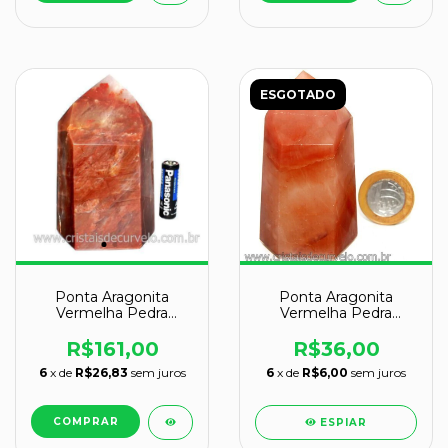
ESGOTADO
Ponta Aragonita
Ponta Aragonita
Vermelha Pedra
Vermelha Pedra
Grande 12cm Natural
Natural de Garimpo
Cod135715
Cod 109663
R$161,00
R$36,00
6
x de
R$26,83
sem juros
6
x de
R$6,00
sem juros
ESPIAR