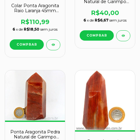
Natural de Garimpo
Colar Ponta Aragonita
Lapidado Gerador
Raio Laranja 45mm
Sextavado Cod 334.1
R$40,00
Pino Prata 950
6
x de
R$6,67
sem juros
R$110,99
6
x de
R$18,50
sem juros
Ponta Aragonita Pedra
Natural de Garimpo