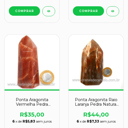
Ponta Aragonita
Ponta Aragonita Raio
Vermelha Pedra
Laranja Pedra Natural
Natural de Garimpo
de Garimpo Cod
Cod 128328
127138
R$35,00
R$44,00
6
x de
R$5,83
sem juros
6
x de
R$7,33
sem juros