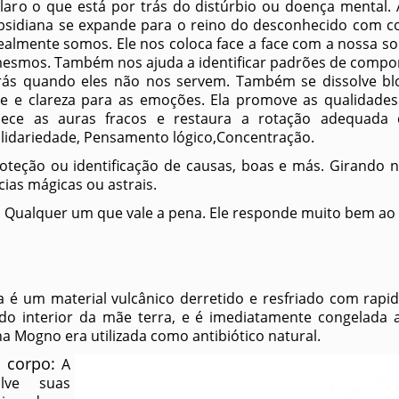
laro o que está por trás do distúrbio ou doença mental. 
bsidiana se expande para o reino do desconhecido com con
almente somos. Ele nos coloca face a face com a nossa som
mesmos. Também nos ajuda a identificar padrões de compor
a trás quando eles não nos servem. Também se dissolve b
de e clareza para as emoções. Ela promove as qualidade
talece as auras fracos e restaura a rotação adequada
olidariedade, Pensamento lógico,Concentração.
oteção ou identificação de causas, boas e más. Girando n
ias mágicas ou astrais.
:
Qualquer um que vale a pena. Ele responde muito bem ao c
 é um material vulcânico derretido e resfriado com rapide
ido interior da mãe terra, e é imediatamente congelada 
a Mogno era utilizada como antibiótico natural.
o corpo:
A
lve suas