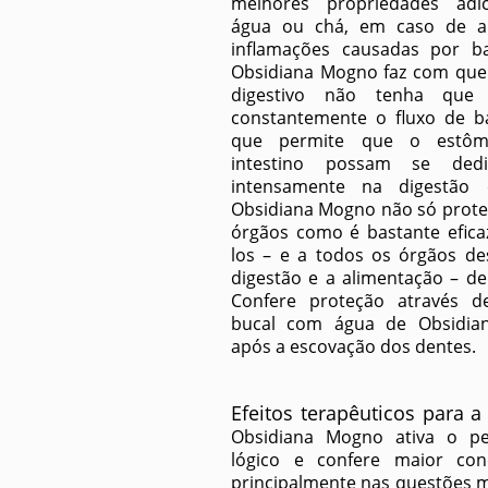
melhores propriedades adi
água ou chá, em caso de al
inflamações causadas por ba
Obsidiana Mogno faz com que
digestivo não tenha que
constantemente o fluxo de ba
que permite que o estô
intestino possam se ded
intensamente na digestão
Obsidiana Mogno não só prot
órgãos como é bastante eficaz
los – e a todos os órgãos de
digestão e a alimentação – de
Confere proteção através d
bucal com água de Obsidia
após a escovação dos dentes.
Efeitos terapêuticos para a
Obsidiana Mogno ativa o p
lógico e confere maior con
principalmente nas questões m