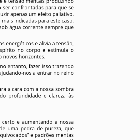
e e tensão mentais produzindo
ão ser confrontadas para que se
zir apenas um efeito paliativo.
 mais indicadas para este caso.
a sob água corrente sempre que
os energéticos e alivia a tensão,
spírito no corpo e estimula o
o novos horizontes.
 no entanto, fazer isso trazendo
 ajudando-nos a entrar no reino
cara a cara com a nossa sombra
do profundidade e clareza às
to certo e aumentando a nossa
e de uma pedra de pureza, que
 equivocados” e padrões mentas