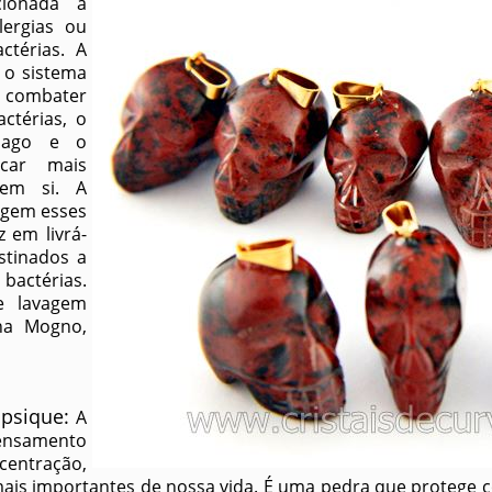
cionada a
ergias ou
ctérias. A
 o sistema
 combater
ctérias, o
mago e o
icar mais
 em si. A
egem esses
 em livrá-
stinados a
 bactérias.
e lavagem
na Mogno,
 psique:
A
ensamento
centração,
ais importantes de nossa vida. É uma pedra que protege 