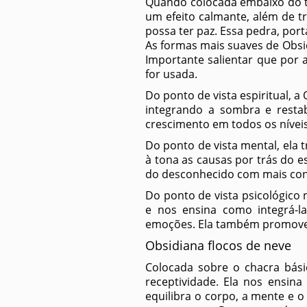
Quando colocada embaixo do t
um efeito calmante, além de tr
possa ter paz. Essa pedra, por
As formas mais suaves de Obsid
Importante salientar que por 
for usada.
Do ponto de vista espiritual, a 
integrando a sombra e restab
crescimento em todos os nívei
Do ponto de vista mental, ela t
à tona as causas por trás do e
do desconhecido com mais conf
Do ponto de vista psicológico
e nos ensina como integrá-l
emoções. Ela também promove 
Obsidiana flocos de neve
Colocada sobre o chacra bási
receptividade. Ela nos ensin
equilibra o corpo, a mente e 