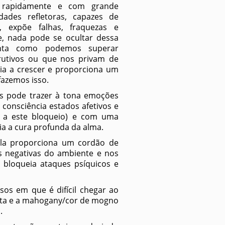
o rapidamente e com grande
dades refletoras, capazes de
, expõe falhas, fraquezas e
, nada pode se ocultar dessa
nta como podemos superar
utivos ou que nos privam de
lia a crescer e proporciona um
fazemos isso.
s pode trazer à tona emoções
consciência estados afetivos e
s a este bloqueio) e com uma
ia a cura profunda da alma.
Ela proporciona um cordão de
s negativas do ambiente e nos
 bloqueia ataques psíquicos e
os em que é difícil chegar ao
eta e a mahogany/cor de mogno
.