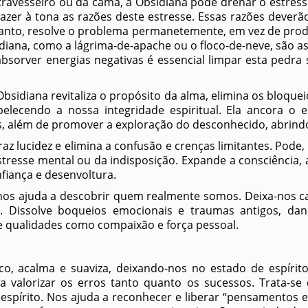
ravesseiro ou da cama, a Obsidiana pode drenar o estress
azer à tona as razões deste estresse. Essas razões dever
tanto, resolve o problema permanetemente, em vez de produ
iana, como a lágrima-de-apache ou o floco-de-neve, são as
absorver energias negativas é essencial limpar esta pedr
Obsidiana revitaliza o propósito da alma, elimina os bloquei
elecendo a nossa integridade espiritual. Ela ancora o e
s, além de promover a exploração do desconhecido, abrind
raz lucidez e elimina a confusão e crenças limitantes. Pode,
stresse mental ou da indisposição. Expande a consciência,
iança e desenvoltura.
 nos ajuda a descobrir quem realmente somos. Deixa-nos 
a. Dissolve boqueios emocionais e traumas antigos, dan
qualidades como compaixão e força pessoal.
co, acalma e suaviza, deixando-nos no estado de espíri
a a valorizar os erros tanto quanto os sucessos. Trata-s
o espírito. Nos ajuda a reconhecer e liberar “pensamentos