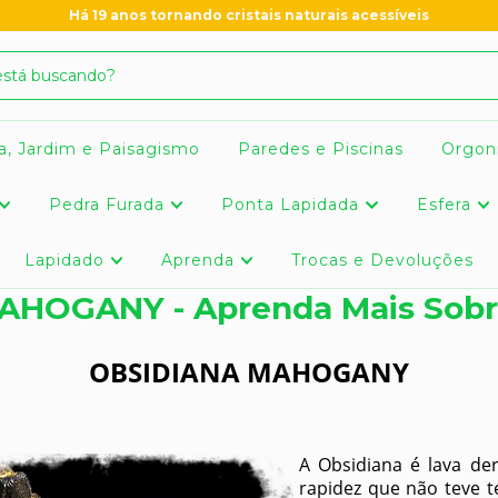
Há 19 anos tornando cristais naturais acessíveis
a, Jardim e Paisagismo
Paredes e Piscinas
Orgon
Pedra Furada
Ponta Lapidada
Esfera
Lapidado
Aprenda
Trocas e Devoluções
HOGANY - Aprenda Mais Sobre
OBSIDIANA MAHOGANY
A Obsidiana é lava de
rapidez que não teve t