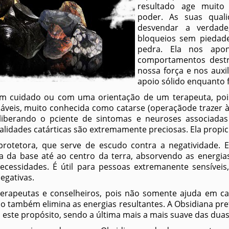
resultado age muit
poder. As suas quali
desvendar a verdade
bloqueios sem piedade
pedra. Ela nos apo
comportamentos destr
nossa força e nos auxi
apoio sólido enquanto 
om cuidado ou com uma orientação de um terapeuta, poi
áveis, muito conhecida como catarse (operaçãode trazer à 
 liberando o pciente de sintomas e neuroses associada
ualidades catárticas são extremamente preciosas. Ela propic
protetora, que serve de escudo contra a negatividade. 
a da base até ao centro da terra, absorvendo as energia
cessidades. É útil para pessoas extremanente sensíveis,
negativas.
terapeutas e conselheiros, pois não somente ajuda em cas
o também elimina as energias resultantes. A Obsidiana pr
 este propósito, sendo a última mais a mais suave das duas