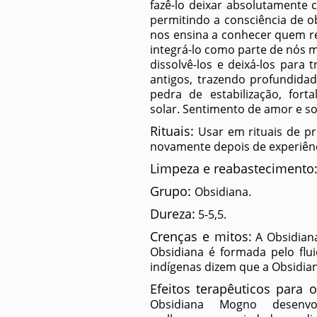
fazê-lo deixar absolutamente c
permitindo a consciência de o
nos ensina a conhecer quem re
integrá-lo como parte de nós 
dissolvê-los e deixá-los par
antigos, trazendo profundida
pedra de estabilização, for
solar. Sentimento de amor e s
Rituais:
Usar em rituais de pr
novamente depois de experiênc
Limpeza e reabastecimento
Grupo:
Obsidiana.
Dureza:
5-5,5.
Crenças e mitos:
A Obsidiana
Obsidiana é formada pelo flu
indígenas dizem que a Obsidian
Efeitos terapêuticos para 
Obsidiana Mogno desenvo