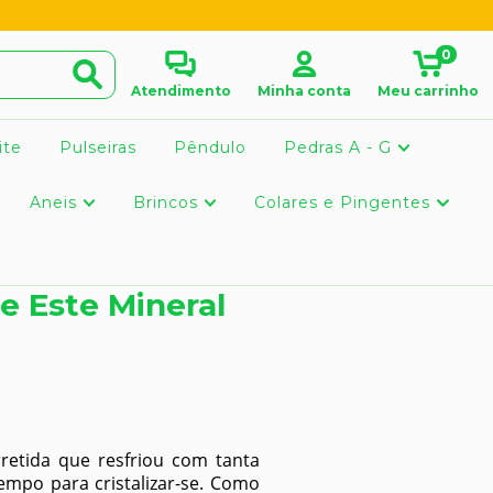
0
Atendimento
Minha conta
Meu carrinho
ite
Pulseiras
Pêndulo
Pedras A - G
Aneis
Brincos
Colares e Pingentes
 Este Mineral
rretida que resfriou com tanta
empo para cristalizar-se. Como