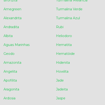
Bronzita
Turmalina Melancia
Amegreen
Turmalina Verde
Alexandrita
Turmalina Azul
Andradita
Rubi
Albita
Heliodoro
Aguas Marinhas
Hematita
Geodo
Hematóide
Amazonita
Hidenita
Angelita
Howlita
Apofilita
Jade
Aragonita
Jadeita
Ardosia
Jaspe