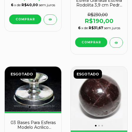
Esfera Granada Estrela
Rodolita 3,9 cm Pedra
6
x de
R$40,00
sem juros
Natural Garimpo
R$230,00
R$190,00
6
x de
R$31,67
sem juros
ESGOTADO
ESGOTADO
03 Bases Para Esferas
Modelo Acrilico
Cromado Esferas de