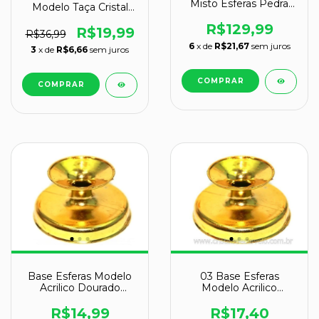
Misto Esferas Pedra
Modelo Taça Cristal
Natural Pacote
Recomendado Para
ATACADO
R$129,99
Esferas de 1kg a 6kg
R$19,99
R$36,99
JB1890
6
x de
R$21,67
sem juros
3
x de
R$6,66
sem juros
Base Esferas Modelo
03 Base Esferas
Acrilico Dourado
Modelo Acrilico
Esferas de 150 a 900gr
Dourado Esferas de
150 a 900gr
R$14,99
R$17,40