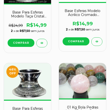
Base Esferas Modelo
Base Para Esferas
Acrilico Cromado
Modelo Taça Cristal
Esferas de 150 a 900gr
Recomendado Para
R$14,99
Esferas de 150 a 900gr
R$14,99
R$24,99
2
x de
R$7,50
sem juros
2
x de
R$7,50
sem juros
46
%
OFF
01 Kg Bola Pedras
Base Para Esferas