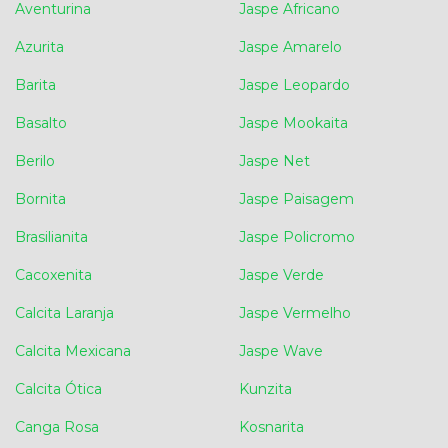
Aventurina
Jaspe Africano
Azurita
Jaspe Amarelo
Barita
Jaspe Leopardo
Basalto
Jaspe Mookaita
Berilo
Jaspe Net
Bornita
Jaspe Paisagem
Brasilianita
Jaspe Policromo
Cacoxenita
Jaspe Verde
Calcita Laranja
Jaspe Vermelho
Calcita Mexicana
Jaspe Wave
Calcita Ótica
Kunzita
Canga Rosa
Kosnarita