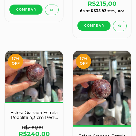
R$215,00
6
x de
R$35,83
sem juros
17
%
17
%
OFF
OFF
Esfera Granada Estrela
Rodolita 4,3 cm Pedra
Natural Garimpo
R$290,00
R$240,00