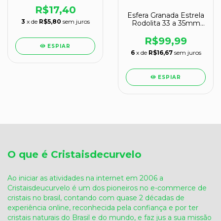
150 a 900gr
R$17,40
Esfera Granada Estrela
3
x de
R$5,80
sem juros
Rodolita 33 a 35mm
Pedra Natural Garimpo
R$99,99
ESPIAR
6
x de
R$16,67
sem juros
ESPIAR
O que é Cristaisdecurvelo
Ao iniciar as atividades na internet em 2006 a
Cristaisdeucurvelo é um dos pioneiros no e-commerce de
cristais no brasil, contando com quase 2 décadas de
experiência online, reconhecida pela confiança e por ter
cristais naturais do Brasil e do mundo, e faz jus a sua missão