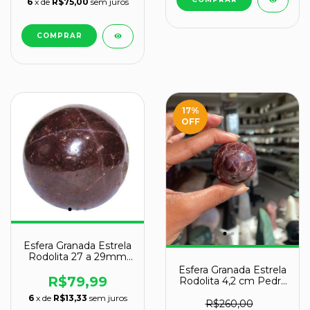
6
x de
R$75,00
sem juros
17
%
OFF
Esfera Granada Estrela
Rodolita 27 a 29mm
Pedra Natural Garimpo
Esfera Granada Estrela
R$79,99
Rodolita 4,2 cm Pedra
Natural Garimpo
6
x de
R$13,33
sem juros
R$260,00