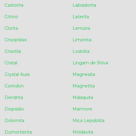
Castorita
Labradorita
Citrino
Laterita
Clorita
Lemúria
Crisoprásio
Limonita
Crisotila
Lodolita
Cristal
Lingam de Shiva
Crystal Aura
Magnesita
Corindon
Magnetita
Dendrita
Malaquita
Diopsídio
Marmore
Dolomita
Mica Lepidolita
Dumortierita
Moldavita