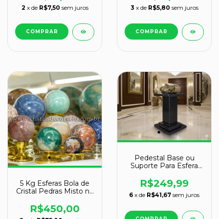
2
x de
R$7,50
sem juros
3
x de
R$5,80
sem juros
Pedestal Base ou
Suporte Para Esfera
em Granito Reff
109095
R$249,99
5 Kg Esferas Bola de
Cristal Pedras Misto no
6
x de
R$41,67
sem juros
ATACADO Pacote 5kg
R$450,00