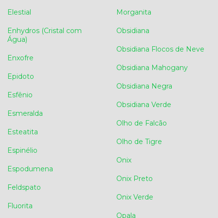
Elestial
Morganita
Enhydros (Cristal com
Obsidiana
Água)
Obsidiana Flocos de Neve
Enxofre
Obsidiana Mahogany
Epidoto
Obsidiana Negra
Esfênio
Obsidiana Verde
Esmeralda
Olho de Falcão
Esteatita
Olho de Tigre
Espinélio
Onix
Espodumena
Onix Preto
Feldspato
Onix Verde
Fluorita
Opala