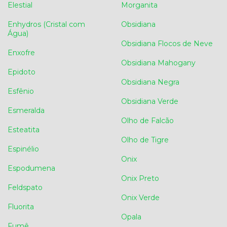
Elestial
Morganita
Enhydros (Cristal com
Obsidiana
Água)
Obsidiana Flocos de Neve
Enxofre
Obsidiana Mahogany
Epidoto
Obsidiana Negra
Esfênio
Obsidiana Verde
Esmeralda
Olho de Falcão
Esteatita
Olho de Tigre
Espinélio
Onix
Espodumena
Onix Preto
Feldspato
Onix Verde
Fluorita
Opala
Fumê