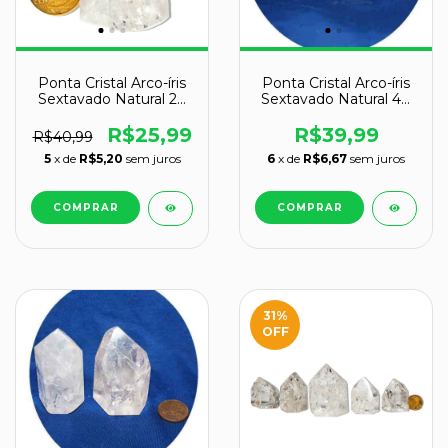
Ponta Cristal Arco-íris
Ponta Cristal Arco-íris
Sextavado Natural 20
Sextavado Natural 40
a 40 mm Tipo A
a 50 mm Tipo A
R$25,99
R$39,99
R$40,99
5
x de
R$5,20
sem juros
6
x de
R$6,67
sem juros
31
%
OFF