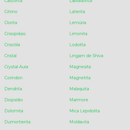
Castorita
Labradorita
Citrino
Laterita
Clorita
Lemúria
Crisoprásio
Limonita
Crisotila
Lodolita
Cristal
Lingam de Shiva
Crystal Aura
Magnesita
Corindon
Magnetita
Dendrita
Malaquita
Diopsídio
Marmore
Dolomita
Mica Lepidolita
Dumortierita
Moldavita