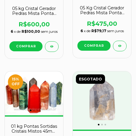
05 Kg Cristal Gerador
05 kg Cristal Gerador
Pedras Mista Pontas
Pedras Mista Pontas
Lapidado Comum
Lapidado EXTRA
Natural Atacado
R$475,00
Natural ATACADO
R$600,00
6
x de
R$79,17
sem juros
6
x de
R$100,00
sem juros
15
%
ESGOTADO
OFF
01 kg Pontas Sortidas
Cristais Mistos 45mm
Lapidado COMUM