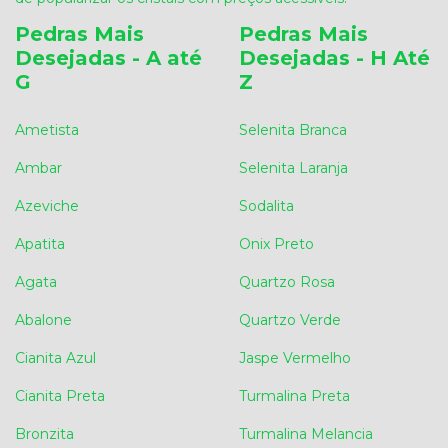
Pedras Mais
Pedras Mais
Desejadas - A até
Desejadas - H Até
G
Z
Ametista
Selenita Branca
Ambar
Selenita Laranja
Azeviche
Sodalita
Apatita
Onix Preto
Agata
Quartzo Rosa
Abalone
Quartzo Verde
Cianita Azul
Jaspe Vermelho
Cianita Preta
Turmalina Preta
Bronzita
Turmalina Melancia