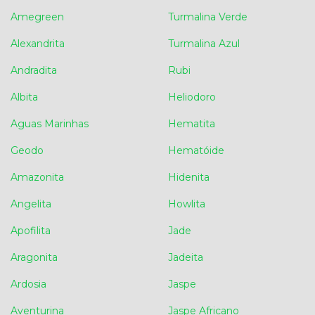
Amegreen
Turmalina Verde
Alexandrita
Turmalina Azul
Andradita
Rubi
Albita
Heliodoro
Aguas Marinhas
Hematita
Geodo
Hematóide
Amazonita
Hidenita
Angelita
Howlita
Apofilita
Jade
Aragonita
Jadeita
Ardosia
Jaspe
Aventurina
Jaspe Africano