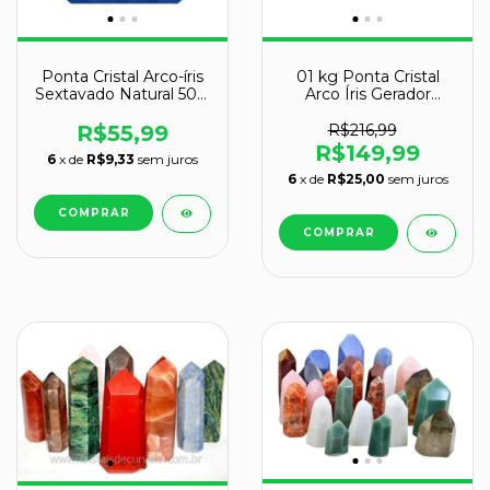
Ponta Cristal Arco-íris
01 kg Ponta Cristal
Sextavado Natural 50 a
Arco Íris Gerador
60 mm Tipo A
Lapidado Atacado
R$55,99
R$216,99
R$149,99
6
x de
R$9,33
sem juros
6
x de
R$25,00
sem juros