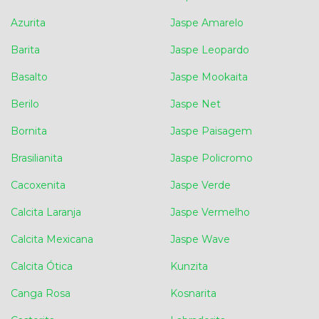
Azurita
Jaspe Amarelo
Barita
Jaspe Leopardo
Basalto
Jaspe Mookaita
Berilo
Jaspe Net
Bornita
Jaspe Paisagem
Brasilianita
Jaspe Policromo
Cacoxenita
Jaspe Verde
Calcita Laranja
Jaspe Vermelho
Calcita Mexicana
Jaspe Wave
Calcita Ótica
Kunzita
Canga Rosa
Kosnarita