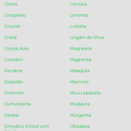
Clorita
Lemúria
Crisoprásio
Limonita
Crisotila
Lodolita
Cristal
Lingam de Shiva
Crystal Aura
Magnesita
Corindon
Magnetita
Dendrita
Malaquita
Diopsídio
Marmore
Dolomita
Mica Lepidolita
Dumortierita
Moldavita
Elestial
Morganita
Enhydros (Cristal com
Obsidiana