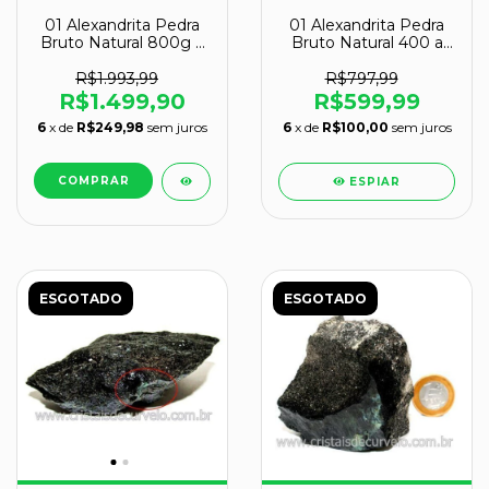
01 Alexandrita Pedra
01 Alexandrita Pedra
Bruto Natural 800g a
Bruto Natural 400 a
1,5Kg 8-12cm TipoB
600g 8-12cm Tipo B
R$1.993,99
R$797,99
R$1.499,90
R$599,99
6
x de
R$249,98
sem juros
6
x de
R$100,00
sem juros
ESPIAR
ESGOTADO
ESGOTADO