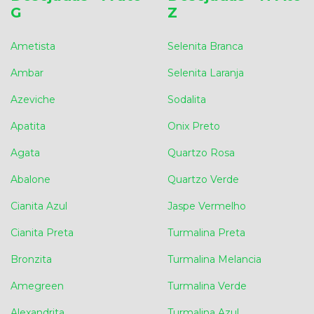
G
Z
Ametista
Selenita Branca
Ambar
Selenita Laranja
Azeviche
Sodalita
Apatita
Onix Preto
Agata
Quartzo Rosa
Abalone
Quartzo Verde
Cianita Azul
Jaspe Vermelho
Cianita Preta
Turmalina Preta
Bronzita
Turmalina Melancia
Amegreen
Turmalina Verde
Alexandrita
Turmalina Azul