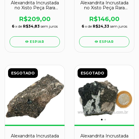
Alexandrita Incrustada
Alexandrita Incrustada
no Xisto Peça Rara
no Xisto Peça Rara
Coleção Cod 113320
Coleção Cod 113617
R$209,00
R$146,00
6
x de
R$34,83
sem juros
6
x de
R$24,33
sem juros
ESPIAR
ESPIAR
ESGOTADO
ESGOTADO
Alexandrita Incrustada
Alexandrita Incrustada