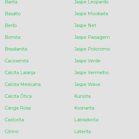
Barita
Jaspe Leopardo
Basalto
Jaspe Mookaita
Berilo
Jaspe Net
Bornita
Jaspe Paisagem
Brasilianita
Jaspe Policromo
Cacoxenita
Jaspe Verde
Calcita Laranja
Jaspe Vermelho
Calcita Mexicana
Jaspe Wave
Calcita Ótica
Kunzita
Canga Rosa
Kosnarita
Castorita
Labradorita
Citrino
Laterita