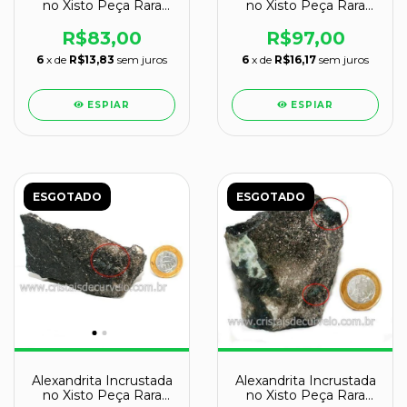
no Xisto Peça Rara
no Xisto Peça Rara
Coleção Cod 113624
Coleção Cod 123275
R$83,00
R$97,00
6
x de
R$13,83
sem juros
6
x de
R$16,17
sem juros
ESPIAR
ESPIAR
ESGOTADO
ESGOTADO
Alexandrita Incrustada
Alexandrita Incrustada
no Xisto Peça Rara
no Xisto Peça Rara