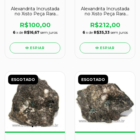
Alexandrita Incrustada
Alexandrita Incrustada
no Xisto Peça Rara
no Xisto Peça Rara
Coleção Cod 117947
Coleção Cod 123282
R$100,00
R$212,00
6
x de
R$16,67
sem juros
6
x de
R$35,33
sem juros
ESPIAR
ESPIAR
ESGOTADO
ESGOTADO