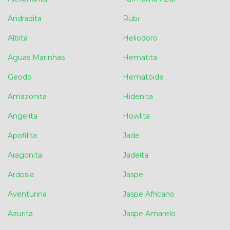
Andradita
Rubi
Albita
Heliodoro
Aguas Marinhas
Hematita
Geodo
Hematóide
Amazonita
Hidenita
Angelita
Howlita
Apofilita
Jade
Aragonita
Jadeita
Ardosia
Jaspe
Aventurina
Jaspe Africano
Azurita
Jaspe Amarelo