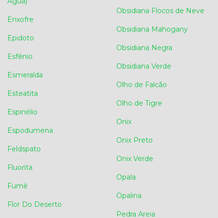
Água)
Obsidiana Flocos de Neve
Enxofre
Obsidiana Mahogany
Epidoto
Obsidiana Negra
Esfênio
Obsidiana Verde
Esmeralda
Olho de Falcão
Esteatita
Olho de Tigre
Espinélio
Onix
Espodumena
Onix Preto
Feldspato
Onix Verde
Fluorita
Opala
Fumê
Opalina
Flor Do Deserto
Pedra Areia