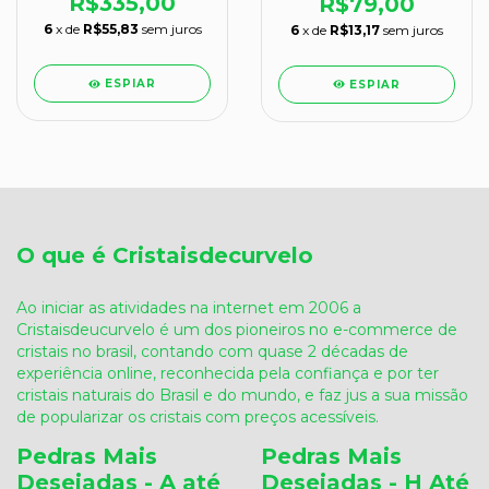
R$335,00
R$79,00
6
x de
R$55,83
sem juros
6
x de
R$13,17
sem juros
ESPIAR
ESPIAR
O que é Cristaisdecurvelo
Ao iniciar as atividades na internet em 2006 a
Cristaisdeucurvelo é um dos pioneiros no e-commerce de
cristais no brasil, contando com quase 2 décadas de
experiência online, reconhecida pela confiança e por ter
cristais naturais do Brasil e do mundo, e faz jus a sua missão
de popularizar os cristais com preços acessíveis.
Pedras Mais
Pedras Mais
Desejadas - A até
Desejadas - H Até