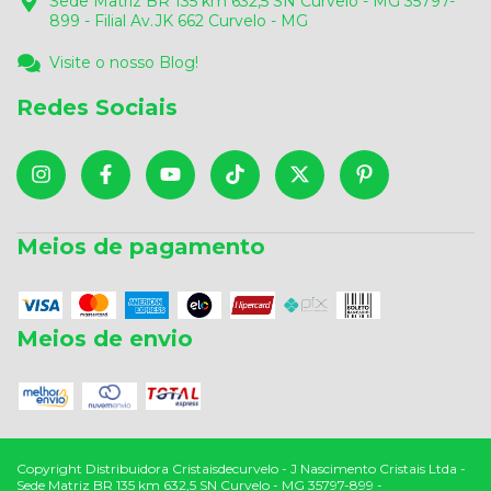
Sede Matriz BR 135 km 632,5 SN Curvelo - MG 35797-
899 - Filial Av.JK 662 Curvelo - MG
Visite o nosso Blog!
Redes Sociais
Meios de pagamento
Meios de envio
Copyright Distribuidora Cristaisdecurvelo - J Nascimento Cristais Ltda -
Sede Matriz BR 135 km 632,5 SN Curvelo - MG 35797-899 -