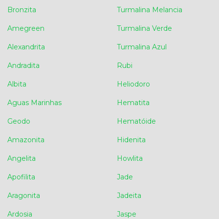
Bronzita
Turmalina Melancia
Amegreen
Turmalina Verde
Alexandrita
Turmalina Azul
Andradita
Rubi
Albita
Heliodoro
Aguas Marinhas
Hematita
Geodo
Hematóide
Amazonita
Hidenita
Angelita
Howlita
Apofilita
Jade
Aragonita
Jadeita
Ardosia
Jaspe