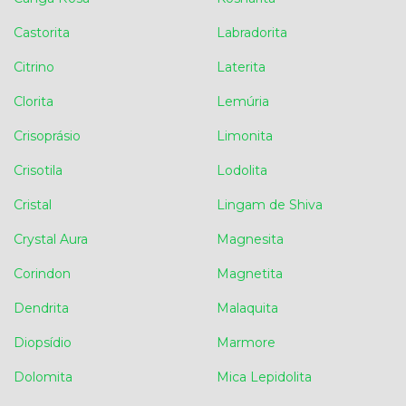
Castorita
Labradorita
Citrino
Laterita
Clorita
Lemúria
Crisoprásio
Limonita
Crisotila
Lodolita
Cristal
Lingam de Shiva
Crystal Aura
Magnesita
Corindon
Magnetita
Dendrita
Malaquita
Diopsídio
Marmore
Dolomita
Mica Lepidolita