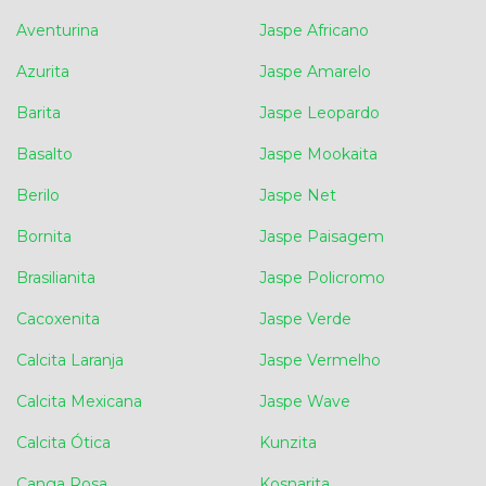
Aventurina
Jaspe Africano
Azurita
Jaspe Amarelo
Barita
Jaspe Leopardo
Basalto
Jaspe Mookaita
Berilo
Jaspe Net
Bornita
Jaspe Paisagem
Brasilianita
Jaspe Policromo
Cacoxenita
Jaspe Verde
Calcita Laranja
Jaspe Vermelho
Calcita Mexicana
Jaspe Wave
Calcita Ótica
Kunzita
Canga Rosa
Kosnarita