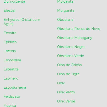
Dumortierita
Moldavita
Elestial
Morganita
Enhydros (Cristal com
Obsidiana
Água)
Obsidiana Flocos de Neve
Enxofre
Obsidiana Mahogany
Epidoto
Obsidiana Negra
Esfênio
Obsidiana Verde
Esmeralda
Olho de Falcão
Esteatita
Olho de Tigre
Espinélio
Onix
Espodumena
Onix Preto
Feldspato
Onix Verde
Fluorita