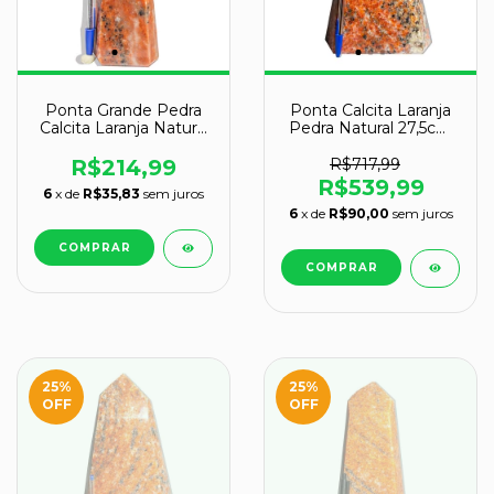
Ponta Grande Pedra
Ponta Calcita Laranja
Calcita Laranja Natural
Pedra Natural 27,5cm
Tipo A 20,5 cm 2 kg
5,3kg Classe B
R$214,99
R$717,99
R$539,99
6
x de
R$35,83
sem juros
6
x de
R$90,00
sem juros
25
%
25
%
OFF
OFF