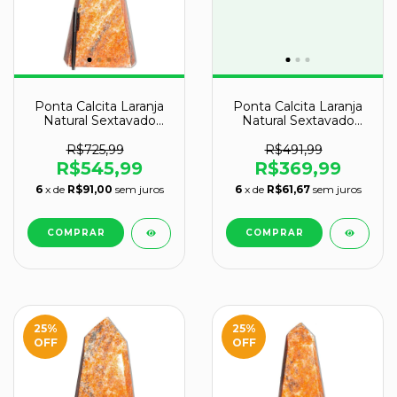
Ponta Calcita Laranja
Ponta Calcita Laranja
Natural Sextavado
Natural Sextavado
34cm 7,8kg Classe B
31cm 4,6kg Classe A
R$725,99
R$491,99
R$545,99
R$369,99
6
x de
R$91,00
sem juros
6
x de
R$61,67
sem juros
25
%
25
%
OFF
OFF