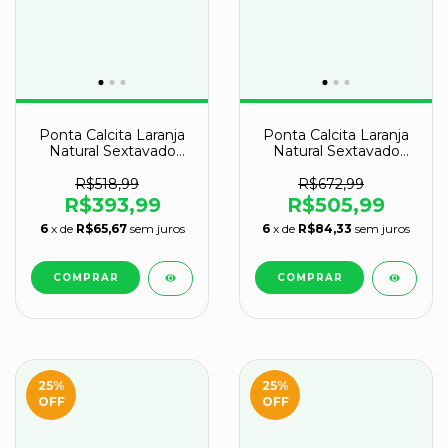
Ponta Calcita Laranja
Ponta Calcita Laranja
Natural Sextavado
Natural Sextavado
32cm 5,6kg Classe B
33cm 6,3kg Classe A
R$518,99
R$672,99
R$393,99
R$505,99
6
x de
R$65,67
sem juros
6
x de
R$84,33
sem juros
25
%
25
%
OFF
OFF