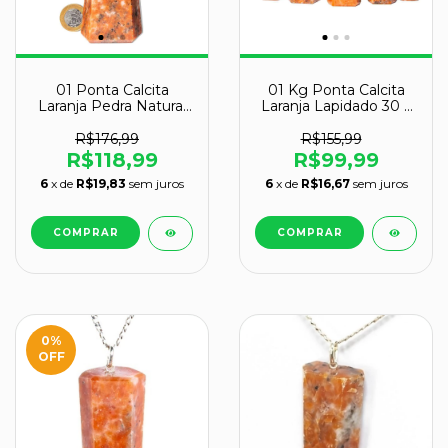
01 Ponta Calcita
01 Kg Ponta Calcita
Laranja Pedra Natural
Laranja Lapidado 30 a
15 a 16 cm Tipo A
350g 5 a 12cm
Atacado
R$176,99
R$155,99
R$118,99
R$99,99
6
x de
R$19,83
sem juros
6
x de
R$16,67
sem juros
0
%
OFF