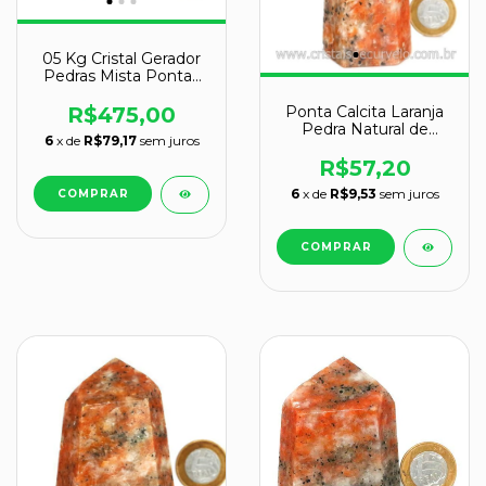
05 Kg Cristal Gerador
Pedras Mista Pontas
Lapidado Comum
Natural Atacado
Ponta Calcita Laranja
R$475,00
Pedra Natural de
6
x de
R$79,17
sem juros
Garimpo Cod 135802
R$57,20
6
x de
R$9,53
sem juros