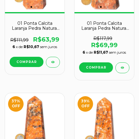
01 Ponta Calcita
01 Ponta Calcita
Laranja Pedra Natural
Laranja Pedra Natural
9 a 10 cm Tipo A
10 a 11 cm Tipo A
R$63,99
R$117,99
R$111,99
R$69,99
6
x de
R$10,67
sem juros
6
x de
R$11,67
sem juros
37
%
39
%
OFF
OFF