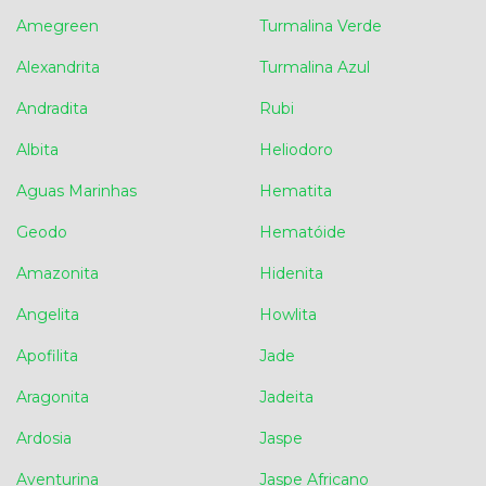
Amegreen
Turmalina Verde
Alexandrita
Turmalina Azul
Andradita
Rubi
Albita
Heliodoro
Aguas Marinhas
Hematita
Geodo
Hematóide
Amazonita
Hidenita
Angelita
Howlita
Apofilita
Jade
Aragonita
Jadeita
Ardosia
Jaspe
Aventurina
Jaspe Africano