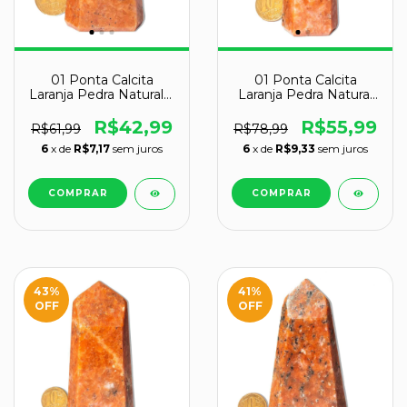
01 Ponta Calcita
01 Ponta Calcita
Laranja Pedra Natural 6
Laranja Pedra Natural
a 7cm Tipo A
8 a 9 cm Tipo A
R$42,99
R$55,99
R$61,99
R$78,99
6
x de
R$7,17
sem juros
6
x de
R$9,33
sem juros
43
%
41
%
OFF
OFF