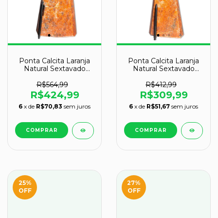
Ponta Calcita Laranja
Ponta Calcita Laranja
Natural Sextavado
Natural Sextavado
30cm 6kg Classe B
31cm 4,3kg Classe B
R$564,99
R$412,99
R$424,99
R$309,99
6
x de
R$70,83
sem juros
6
x de
R$51,67
sem juros
25
%
27
%
OFF
OFF