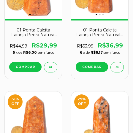
01 Ponta Calcita
01 Ponta Calcita
Laranja Pedra Natural
Laranja Pedra Natural 5
4 a 5cm Tipo A
a 6 cm Tipo A
R$29,99
R$36,99
R$44,99
R$53,99
5
x de
R$6,00
sem juros
6
x de
R$6,17
sem juros
31
%
29
%
OFF
OFF