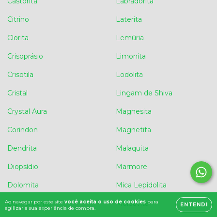
Castorita
Labradorita
Citrino
Laterita
Clorita
Lemúria
Crisoprásio
Limonita
Crisotila
Lodolita
Cristal
Lingam de Shiva
Crystal Aura
Magnesita
Corindon
Magnetita
Dendrita
Malaquita
Diopsídio
Marmore
Dolomita
Mica Lepidolita
Ao navegar por este site
você aceita o uso de cookies
para
Dumortierita
Moldavita
ENTENDI
agilizar a sua experiência de compra.