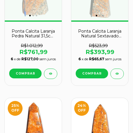
Ponta Calcita Laranja
Ponta Calcita Laranja
Pedra Natural 31,5cm
Natural Sextavado
7,6kg Classe B
30cm 5,6kg Classe B
R$1.012,99
R$523,99
R$761,99
R$393,99
6
x de
R$127,00
sem juros
6
x de
R$65,67
sem juros
25
%
24
%
OFF
OFF