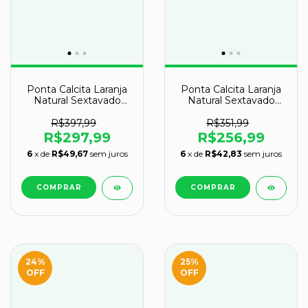
Ponta Calcita Laranja
Ponta Calcita Laranja
Natural Sextavado
Natural Sextavado
27cm 4,9kg Classe C
28cm 3,7kg Classe B
R$397,99
R$351,99
R$297,99
R$256,99
6
x de
R$49,67
sem juros
6
x de
R$42,83
sem juros
24
%
25
%
OFF
OFF