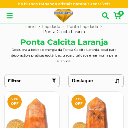
Há 19 anos tornando cristais naturais acessíveis
0
Início
>
Lapidado
>
Ponta Lapidada
>
Ponta Calcita Laranja
Ponta Calcita Laranja
Descubra a beleza e energia da Ponta Calcita Laranja. Ideal para
decoração e práticas esotéricas, traga vitalidade e harmonia para
sua vida.
Filtrar
33
%
31
%
OFF
OFF