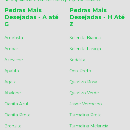
Pedras Mais
Pedras Mais
Desejadas - A até
Desejadas - H Até
G
Z
Ametista
Selenita Branca
Ambar
Selenita Laranja
Azeviche
Sodalita
Apatita
Onix Preto
Agata
Quartzo Rosa
Abalone
Quartzo Verde
Cianita Azul
Jaspe Vermelho
Cianita Preta
Turmalina Preta
Bronzita
Turmalina Melancia