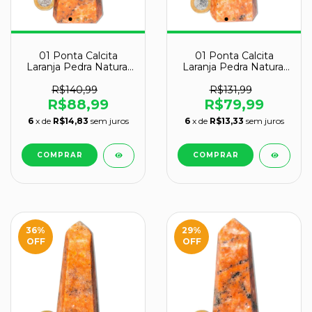
01 Ponta Calcita
01 Ponta Calcita
Laranja Pedra Natural
Laranja Pedra Natural
12 a 13 cm Tipo A
11 a 12 cm Tipo A
R$140,99
R$131,99
R$88,99
R$79,99
6
x de
R$14,83
sem juros
6
x de
R$13,33
sem juros
36
%
29
%
OFF
OFF