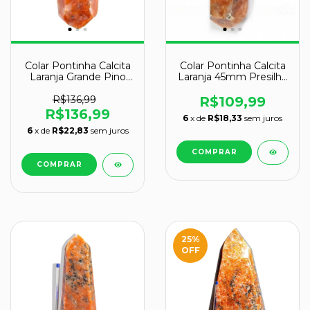
Colar Pontinha Calcita
Colar Pontinha Calcita
Laranja Grande Pino
Laranja 45mm Presilha
Prata 950
Pino Prata 950
R$136,99
R$109,99
R$136,99
6
x de
R$18,33
sem juros
6
x de
R$22,83
sem juros
25
%
OFF