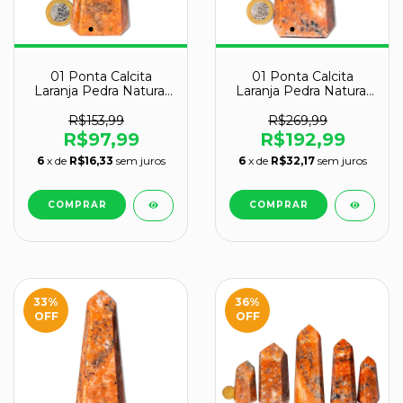
01 Ponta Calcita
01 Ponta Calcita
Laranja Pedra Natural
Laranja Pedra Natural
13 a 14 cm Tipo A
14 a 15 cm Tipo A
R$153,99
R$269,99
R$97,99
R$192,99
6
x de
R$16,33
sem juros
6
x de
R$32,17
sem juros
33
%
36
%
OFF
OFF