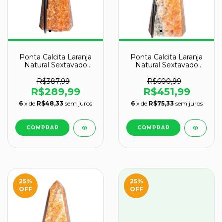
Ponta Calcita Laranja
Ponta Calcita Laranja
Natural Sextavado
Natural Sextavado
28cm 4,1kg Classe B
33cm 6,4kg Classe B
R$387,99
R$600,99
R$289,99
R$451,99
6
x de
R$48,33
sem juros
6
x de
R$75,33
sem juros
25
%
25
%
OFF
OFF