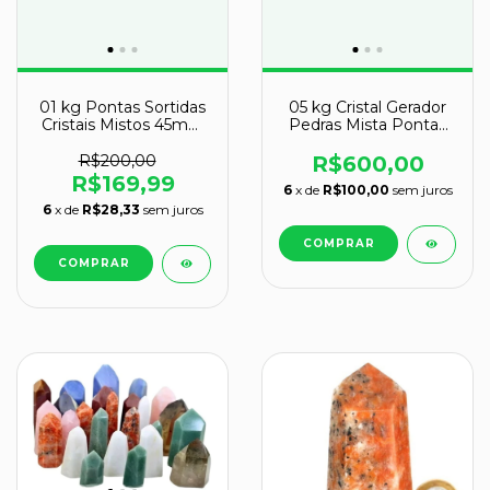
01 kg Pontas Sortidas
05 kg Cristal Gerador
Cristais Mistos 45mm
Pedras Mista Pontas
Lapidado COMUM
Lapidado EXTRA
Natural ATACADO
R$200,00
R$600,00
R$169,99
6
x de
R$100,00
sem juros
6
x de
R$28,33
sem juros