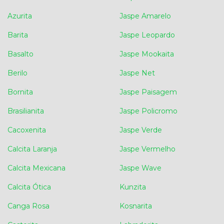
Azurita
Jaspe Amarelo
Barita
Jaspe Leopardo
Basalto
Jaspe Mookaita
Berilo
Jaspe Net
Bornita
Jaspe Paisagem
Brasilianita
Jaspe Policromo
Cacoxenita
Jaspe Verde
Calcita Laranja
Jaspe Vermelho
Calcita Mexicana
Jaspe Wave
Calcita Ótica
Kunzita
Canga Rosa
Kosnarita