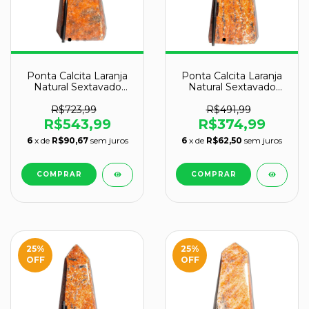
Ponta Calcita Laranja
Ponta Calcita Laranja
Natural Sextavado
Natural Sextavado
34cm 7,7kg Classe B
31cm 5,3kg Classe B
R$723,99
R$491,99
R$543,99
R$374,99
6
x de
R$90,67
sem juros
6
x de
R$62,50
sem juros
25
%
25
%
OFF
OFF