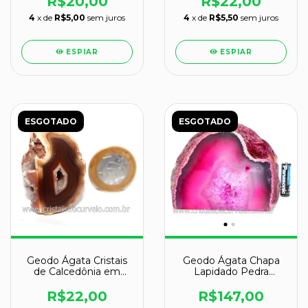
R$20,00
R$22,00
4
x de
R$5,00
sem juros
4
x de
R$5,50
sem juros
ESPIAR
ESPIAR
ESGOTADO
ESGOTADO
Geodo Ágata Cristais
Geodo Ágata Chapa
de Calcedônia em
Lapidado Pedra
Cavidade
Natural Garimpo
R$22,00
R$147,00