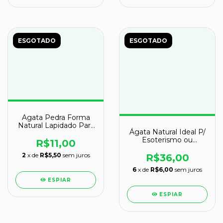
ESGOTADO
ESGOTADO
Agata Pedra Forma
Natural Lapidado Para
Ágata Natural Ideal P/
Colecionador Pedra de
Esoterismo ou
Garimpo
R$11,00
Colecionador
2
x de
R$5,50
sem juros
R$36,00
6
x de
R$6,00
sem juros
ESPIAR
ESPIAR