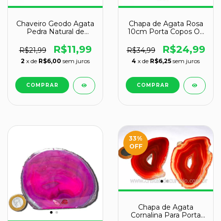
Chaveiro Geodo Agata
Chapa de Agata Rosa
Pedra Natural de
10cm Porta Copos Ou
Garimpo Montagem
Artesanato Tamanho
Prateado
Grande
R$11,99
R$24,99
R$21,99
R$34,99
2
x de
R$6,00
sem juros
4
x de
R$6,25
sem juros
33
%
OFF
Chapa de Agata
Cornalina Para Porta