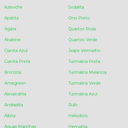
Azeviche
Sodalita
Apatita
Onix Preto
Agata
Quartzo Rosa
Abalone
Quartzo Verde
Cianita Azul
Jaspe Vermelho
Cianita Preta
Turmalina Preta
Bronzita
Turmalina Melancia
Amegreen
Turmalina Verde
Alexandrita
Turmalina Azul
Andradita
Rubi
Albita
Heliodoro
Aguas Marinhas
Hematita