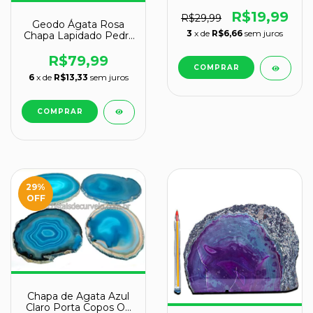
Copos Ou Montagem
de Artesanato
R$19,99
R$29,99
Geodo Ágata Rosa
Tamanho M
3
x de
R$6,66
sem juros
Chapa Lapidado Pedra
Natural Garimpo 9 cm
R$79,99
6
x de
R$13,33
sem juros
29
%
OFF
Chapa de Agata Azul
Claro Porta Copos Ou