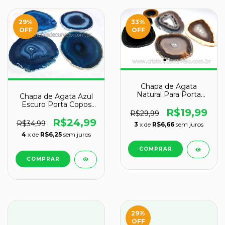
29
%
33
%
OFF
OFF
Chapa de Agata
Natural Para Porta
Chapa de Agata Azul
Copos Ou Montagem
Escuro Porta Copos
de Artesanato
R$19,99
Ou Artesanato G
R$29,99
Tamanho M
100mm
R$24,99
R$34,99
3
x de
R$6,66
sem juros
4
x de
R$6,25
sem juros
29
%
OFF