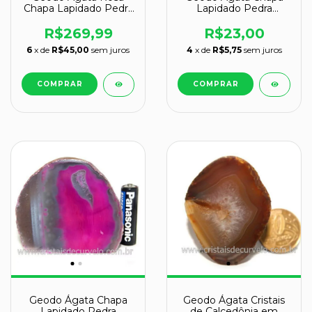
Chapa Lapidado Pedra
Lapidado Pedra
Natural Garimpo 13 cm
Natural Garimpo
R$269,99
R$23,00
6
x de
R$45,00
sem juros
4
x de
R$5,75
sem juros
Geodo Ágata Chapa
Geodo Ágata Cristais
Lapidado Pedra
de Calcedônia em