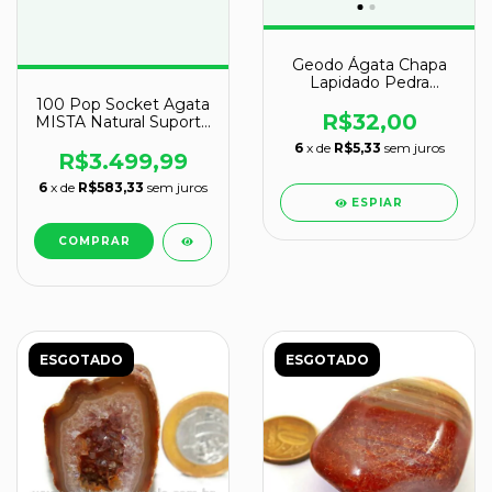
Geodo Ágata Chapa
Lapidado Pedra
Natural Garimpo
100 Pop Socket Agata
R$32,00
MISTA Natural Suporte
P/ Celular ATACADO
6
x de
R$5,33
sem juros
R$3.499,99
6
x de
R$583,33
sem juros
ESPIAR
ESGOTADO
ESGOTADO