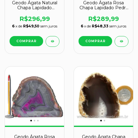
Geodo Ágata Natural
Geodo Ágata Rosa
Chapa Lapidado
Chapa Lapidado Pedra
Natural De Garimpo 15
Natural Garimpo
cm
12,5cm
R$296,99
R$289,99
6
x de
R$49,50
sem juros
6
x de
R$48,33
sem juros
Geodo Ágata Rosa
Geodo Ágata Chapa