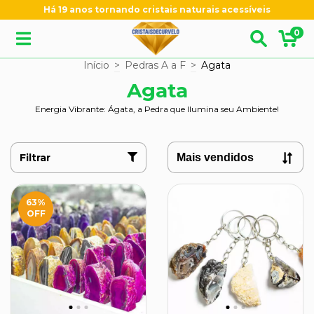
Há 19 anos tornando cristais naturais acessíveis
0
Início
>
Pedras A a F
>
Agata
Agata
Energia Vibrante: Ágata, a Pedra que Ilumina seu Ambiente!
Filtrar
63
%
OFF