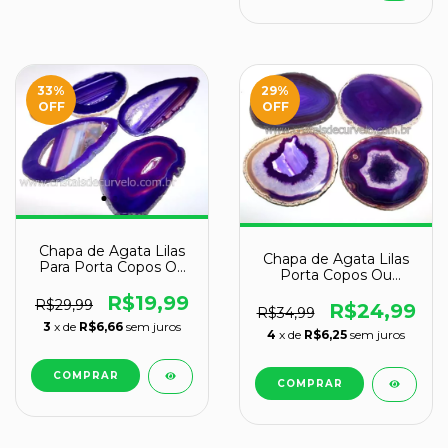
33
%
29
%
OFF
OFF
Chapa de Agata Lilas
Chapa de Agata Lilas
Para Porta Copos Ou
Porta Copos Ou
Montagem de
Artesanato G 100mm
Artesanato Tamanho
R$19,99
R$29,99
R$24,99
R$34,99
M Reff 147.5
3
x de
R$6,66
sem juros
4
x de
R$6,25
sem juros