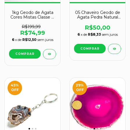
1kg Geodo de Agata
05 Chaveiro Geodo de
Cores Mistas Classe B
Agata Pedra Natural
Tamanho 7 a 12cm
Garimpo Prateado
ATACADO
R$199,99
R$50,00
R$74,99
6
x de
R$8,33
sem juros
6
x de
R$12,50
sem juros
45
%
29
%
OFF
OFF