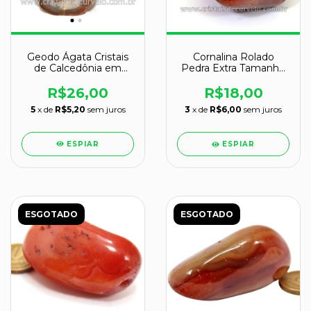
Geodo Ágata Cristais
Cornalina Rolado
de Calcedônia em
Pedra Extra Tamanho
Cavidade
Medio Natural cod
126095
R$26,00
R$18,00
5
x de
R$5,20
sem juros
3
x de
R$6,00
sem juros
ESPIAR
ESPIAR
ESGOTADO
ESGOTADO