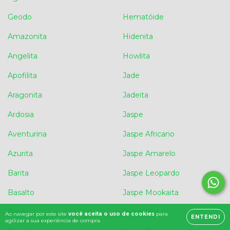
Geodo
Hematóide
Amazonita
Hidenita
Angelita
Howlita
Apofilita
Jade
Aragonita
Jadeita
Ardosia
Jaspe
Aventurina
Jaspe Africano
Azurita
Jaspe Amarelo
Barita
Jaspe Leopardo
Basalto
Jaspe Mookaita
Berilo
Jaspe Net
Ao navegar por este site
você aceita o uso de cookies
para
ENTENDI
agilizar a sua experiência de compra.