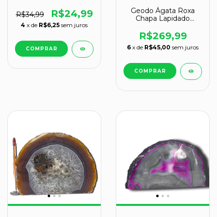
Artesanato G 100mm
Geodo Ágata Roxa
R$24,99
R$34,99
Chapa Lapidado
4
x de
R$6,25
sem juros
Natural De Garimpo
14,6 cm
R$269,99
6
x de
R$45,00
sem juros