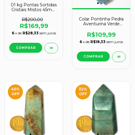
01 kg Pontas Sortidas
Cristais Mistos 45mm
Lapidado COMUM
Colar Pontinha Pedra
R$200,00
Aventurina Verde
R$169,99
Montagem Prata 950
6
x de
R$28,33
sem juros
R$109,99
6
x de
R$18,33
sem juros
45
%
32
%
OFF
OFF