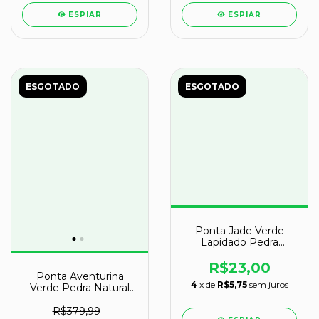
ESPIAR
ESPIAR
ESGOTADO
ESGOTADO
Ponta Jade Verde
Lapidado Pedra
Natural de Garimpo
Cod 109842
R$23,00
Ponta Aventurina
4
x de
R$5,75
sem juros
Verde Pedra Natural
Grande 20cm 1,2Kg
R$379,99