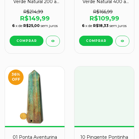
Verde Natural 200 a
Verde Natural 400 a
300g 10-12cm Tipo A
500g 14-16cm Tipo B
R$214,99
R$166,99
R$149,99
R$109,99
6
x de
R$25,00
sem juros
6
x de
R$18,33
sem juros
36
%
OFF
01 Ponta Aventurina
10 Pingente Pontinha