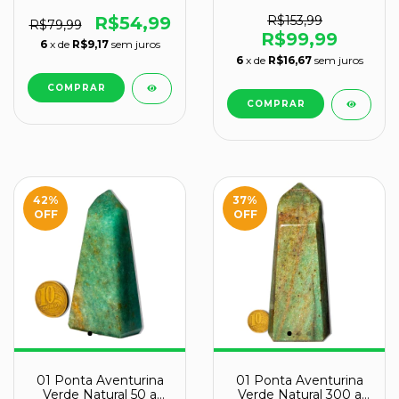
200g 9 a 11cm Tipo B
200g 6 a 8cm Tipo A
R$54,99
R$153,99
R$79,99
R$99,99
6
x de
R$9,17
sem juros
6
x de
R$16,67
sem juros
42
%
37
%
OFF
OFF
01 Ponta Aventurina
01 Ponta Aventurina
Verde Natural 50 a
Verde Natural 300 a