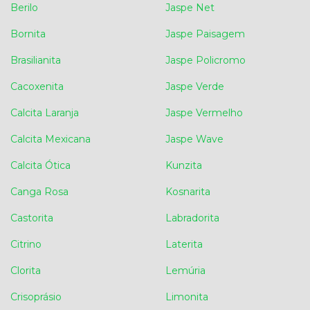
Berilo
Jaspe Net
Bornita
Jaspe Paisagem
Brasilianita
Jaspe Policromo
Cacoxenita
Jaspe Verde
Calcita Laranja
Jaspe Vermelho
Calcita Mexicana
Jaspe Wave
Calcita Ótica
Kunzita
Canga Rosa
Kosnarita
Castorita
Labradorita
Citrino
Laterita
Clorita
Lemúria
Crisoprásio
Limonita