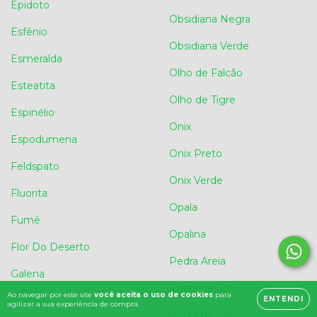
Epidoto
Obsidiana Negra
Esfênio
Obsidiana Verde
Esmeralda
Olho de Falcão
Esteatita
Olho de Tigre
Espinélio
Onix
Espodumena
Onix Preto
Feldspato
Onix Verde
Fluorita
Opala
Fumê
Opalina
Flor Do Deserto
Pedra Areia
Galena
Pedra da Lua
Ao navegar por este site
você aceita o uso de cookies
para
ENTENDI
Granada
agilizar a sua experiência de compra.
Pedra do Sol