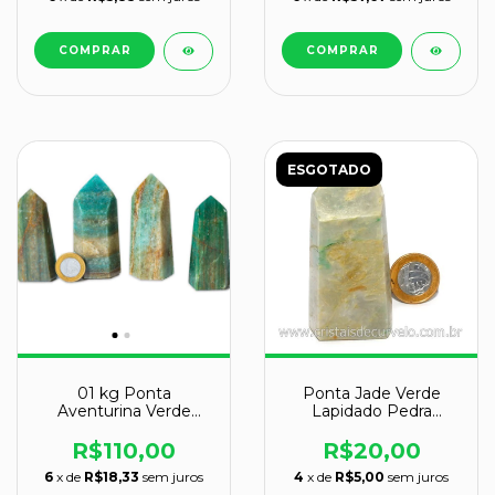
ESGOTADO
01 kg Ponta
Ponta Jade Verde
Aventurina Verde
Lapidado Pedra
Pedra Natural Medio
Natural de Garimpo
Gerador ATACADO
Cod 128998
R$110,00
R$20,00
6
x de
R$18,33
sem juros
4
x de
R$5,00
sem juros