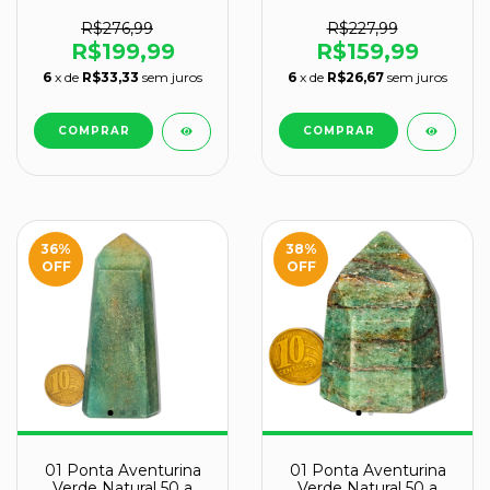
400g 11-14cm Tipo A
300g 15-16cm Tipo A
R$276,99
R$227,99
R$199,99
R$159,99
6
x de
R$33,33
sem juros
6
x de
R$26,67
sem juros
36
%
38
%
OFF
OFF
01 Ponta Aventurina
01 Ponta Aventurina
Verde Natural 50 a
Verde Natural 50 a