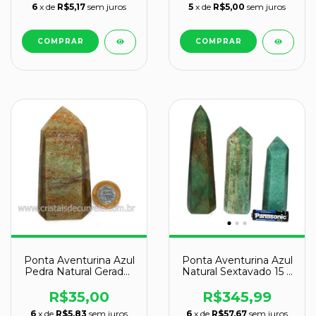
6
x de
R$5,17
sem juros
5
x de
R$5,00
sem juros
Ponta Aventurina Azul
Ponta Aventurina Azul
Pedra Natural Gerador
Natural Sextavado 15 a
Sextavado Cod 128793
20 cm Tipo B
R$35,00
R$345,99
6
x de
R$5,83
sem juros
6
x de
R$57,67
sem juros