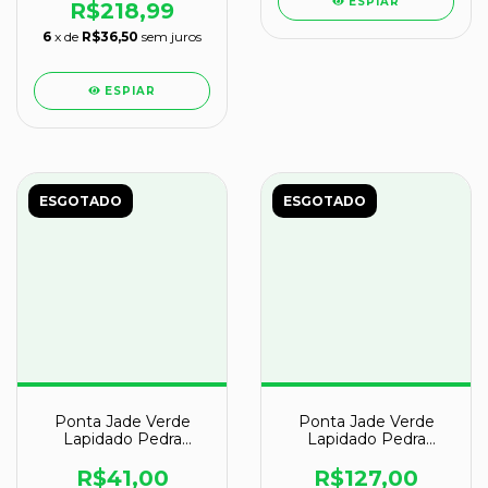
ESPIAR
R$218,99
6
x de
R$36,50
sem juros
ESPIAR
ESGOTADO
ESGOTADO
Ponta Jade Verde
Ponta Jade Verde
Lapidado Pedra
Lapidado Pedra
Natural de Garimpo
Natural de Garimpo
Cod 121199
Cod 121207
R$41,00
R$127,00