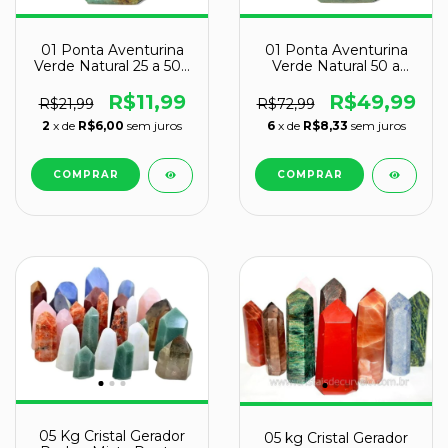
01 Ponta Aventurina
01 Ponta Aventurina
Verde Natural 25 a 50g
Verde Natural 50 a
4 a 6cm Tipo B
100g 5 a 6cm Classe A
R$11,99
R$49,99
R$21,99
R$72,99
2
x de
R$6,00
sem juros
6
x de
R$8,33
sem juros
05 Kg Cristal Gerador
05 kg Cristal Gerador