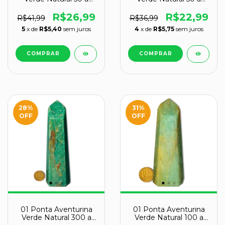
100g 7 a 9cm Tipo B
100g 5 a 7cm Tipo B
R$26,99
R$22,99
R$41,99
R$36,99
5
x de
R$5,40
sem juros
4
x de
R$5,75
sem juros
28
%
31
%
OFF
OFF
01 Ponta Aventurina
01 Ponta Aventurina
Verde Natural 300 a
Verde Natural 100 a