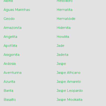
Albita
Heliodoro
Aguas Marinhas
Hematita
Geodo
Hematóide
Amazonita
Hidenita
Angelita
Howlita
Apofilita
Jade
Aragonita
Jadeita
Ardosia
Jaspe
Aventurina
Jaspe Africano
Azurita
Jaspe Amarelo
Barita
Jaspe Leopardo
Basalto
Jaspe Mookaita