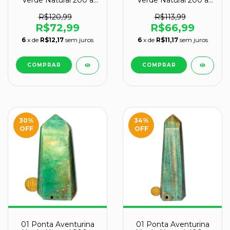
300g 11-13cm Tipo B
300g 9-11cm Tipo B
R$120,99
R$113,99
R$72,99
R$66,99
6
x de
R$12,17
sem juros
6
x de
R$11,17
sem juros
30
%
34
%
OFF
OFF
01 Ponta Aventurina
01 Ponta Aventurina