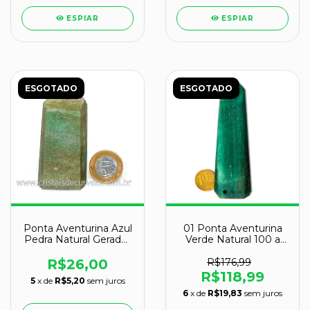
ESPIAR
ESPIAR
ESGOTADO
ESGOTADO
Ponta Aventurina Azul
01 Ponta Aventurina
Pedra Natural Gerador
Verde Natural 100 a
Sextavado Cod
200g 10-12cm Tipo A
128803
R$26,00
R$176,99
R$118,99
5
x de
R$5,20
sem juros
6
x de
R$19,83
sem juros