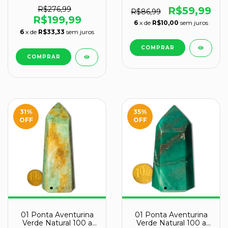
400g 14-16cm Tipo A
200g 11-12cm Tipo B
R$276,99
R$59,99
R$86,99
R$199,99
6
x de
R$10,00
sem juros
6
x de
R$33,33
sem juros
31
%
35
%
OFF
OFF
01 Ponta Aventurina
01 Ponta Aventurina
Verde Natural 100 a
Verde Natural 100 a