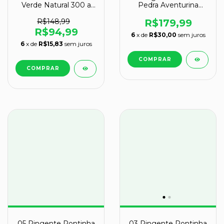
Verde Natural 300 a
Pedra Aventurina
400g 13-15cm Tipo B
Verde Montagem
Prata 950 Atacado
R$148,99
R$179,99
R$94,99
6
x de
R$30,00
sem juros
6
x de
R$15,83
sem juros
05 Pingente Pontinha
03 Pingente Pontinha