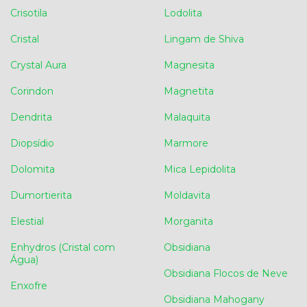
Crisotila
Lodolita
Cristal
Lingam de Shiva
Crystal Aura
Magnesita
Corindon
Magnetita
Dendrita
Malaquita
Diopsídio
Marmore
Dolomita
Mica Lepidolita
Dumortierita
Moldavita
Elestial
Morganita
Enhydros (Cristal com
Obsidiana
Água)
Obsidiana Flocos de Neve
Enxofre
Obsidiana Mahogany