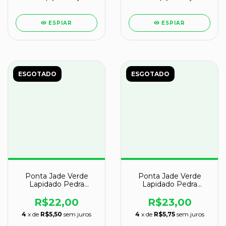
ESPIAR
ESPIAR
ESGOTADO
ESGOTADO
Ponta Jade Verde
Ponta Jade Verde
Lapidado Pedra
Lapidado Pedra
Natural de Garimpo
Natural de Garimpo
Cod 128992
Cod 129004
R$22,00
R$23,00
4
x de
R$5,50
sem juros
4
x de
R$5,75
sem juros