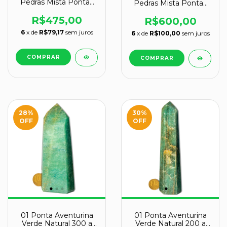
Pedras Mista Pontas
Pedras Mista Pontas
Lapidado Comum
Lapidado EXTRA
Natural Atacado
R$475,00
Natural ATACADO
R$600,00
6
x de
R$79,17
sem juros
6
x de
R$100,00
sem juros
28
%
30
%
OFF
OFF
01 Ponta Aventurina
01 Ponta Aventurina
Verde Natural 300 a
Verde Natural 200 a