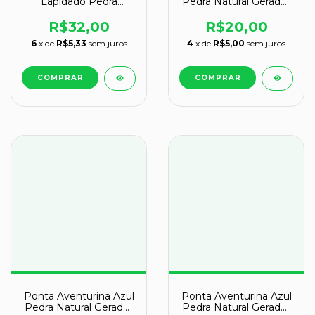
Lapidado Pedra
Pedra Natural Gerador
Natural de Garimpo
Sextavado Cod 131142
Cod 121191
R$32,00
R$20,00
6
x de
R$5,33
sem juros
4
x de
R$5,00
sem juros
Ponta Aventurina Azul
Ponta Aventurina Azul
Pedra Natural Gerador
Pedra Natural Gerador