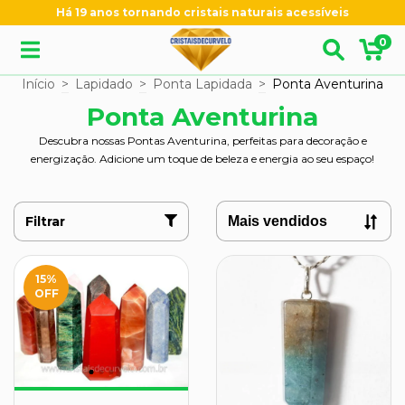
Há 19 anos tornando cristais naturais acessíveis
0
Início
>
Lapidado
>
Ponta Lapidada
>
Ponta Aventurina
Ponta Aventurina
Descubra nossas Pontas Aventurina, perfeitas para decoração e
energização. Adicione um toque de beleza e energia ao seu espaço!
Filtrar
15
%
OFF