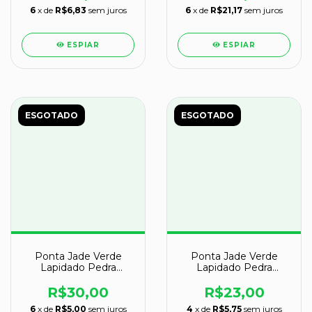
6
x de
R$6,83
sem juros
6
x de
R$21,17
sem juros
ESPIAR
ESPIAR
ESGOTADO
ESGOTADO
Ponta Jade Verde
Ponta Jade Verde
Lapidado Pedra
Lapidado Pedra
Natural de Garimpo
Natural de Garimpo
Cod 128986
Cod 128989
R$30,00
R$23,00
6
x de
R$5,00
sem juros
4
x de
R$5,75
sem juros