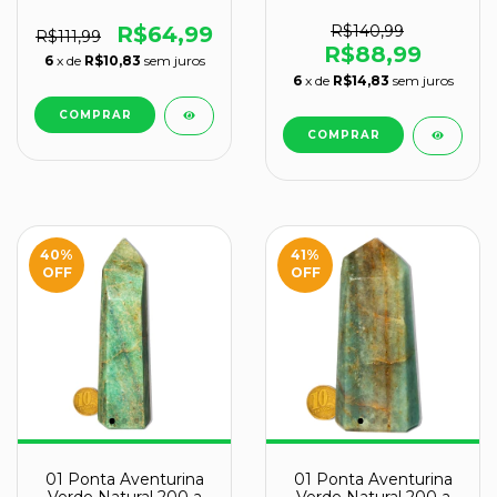
100g 7 a 8cm Classe A
400g 11-13cm Tipo B
R$64,99
R$140,99
R$111,99
R$88,99
6
x de
R$10,83
sem juros
6
x de
R$14,83
sem juros
40
%
41
%
OFF
OFF
01 Ponta Aventurina
01 Ponta Aventurina
Verde Natural 200 a
Verde Natural 200 a