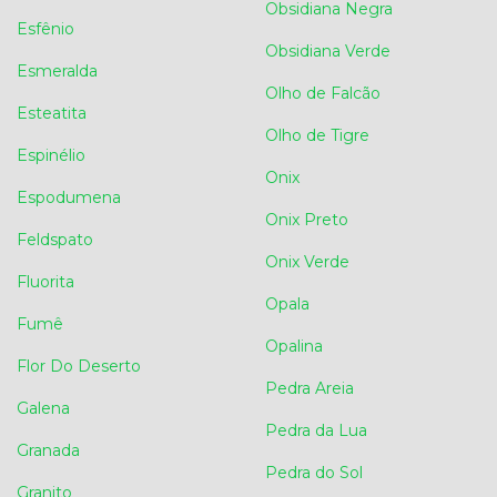
Obsidiana Negra
Esfênio
Obsidiana Verde
Esmeralda
Olho de Falcão
Esteatita
Olho de Tigre
Espinélio
Onix
Espodumena
Onix Preto
Feldspato
Onix Verde
Fluorita
Opala
Fumê
Opalina
Flor Do Deserto
Pedra Areia
Galena
Pedra da Lua
Granada
Pedra do Sol
Granito