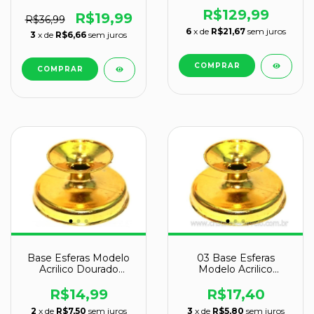
Natural Pacote
Recomendado Para
ATACADO
R$129,99
Esferas de 1kg a 6kg
R$19,99
R$36,99
JB1890
6
x de
R$21,67
sem juros
3
x de
R$6,66
sem juros
Base Esferas Modelo
03 Base Esferas
Acrilico Dourado
Modelo Acrilico
Esferas de 150 a 900gr
Dourado Esferas de
150 a 900gr
R$14,99
R$17,40
2
x de
R$7,50
sem juros
3
x de
R$5,80
sem juros