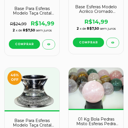
Base Esferas Modelo
Base Para Esferas
Acrilico Cromado
Modelo Taça Cristal
Esferas de 150 a 900gr
Recomendado Para
R$14,99
Esferas de 150 a 900gr
R$14,99
R$24,99
2
x de
R$7,50
sem juros
2
x de
R$7,50
sem juros
46
%
OFF
01 Kg Bola Pedras
Base Para Esferas
Misto Esferas Pedra
Modelo Taça Cristal