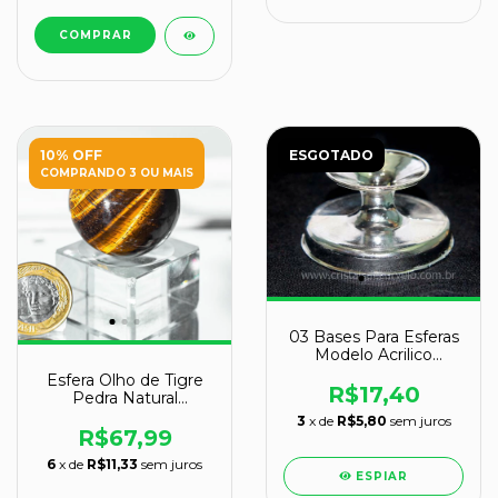
10% OFF
ESGOTADO
COMPRANDO 3 OU MAIS
03 Bases Para Esferas
Modelo Acrilico
Cromado Esferas de
Esfera Olho de Tigre
150 a 900gr
R$17,40
Pedra Natural
Pequena 35 a 40mm
3
x de
R$5,80
sem juros
R$67,99
6
x de
R$11,33
sem juros
ESPIAR