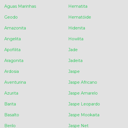
Aguas Marinhas
Hematita
Geodo
Hematóide
Amazonita
Hidenita
Angelita
Howlita
Apofilita
Jade
Aragonita
Jadeita
Ardosia
Jaspe
Aventurina
Jaspe Africano
Azurita
Jaspe Amarelo
Barita
Jaspe Leopardo
Basalto
Jaspe Mookaita
Berilo
Jaspe Net