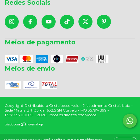
Redes Sociais
Meios de pagamento
Meios de envio
Copyright Distribuidora Cristaisdecurvelo - J Nascimento Cristais Ltda -
Sede Matriz BR 135 km 632,5 SN Curvelo - MG 35797-899 -
17375597000151 - 2026. Todos os direitos reservados.
Ao navegar por este site
você aceita o uso de cookies
para