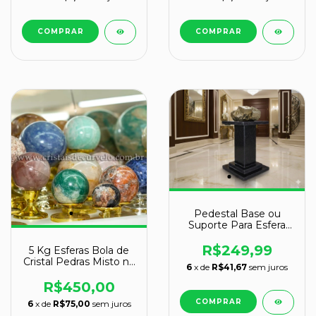
Pedestal Base ou
Suporte Para Esfera
em Granito Reff
109095
R$249,99
5 Kg Esferas Bola de
Cristal Pedras Misto no
6
x de
R$41,67
sem juros
ATACADO Pacote 5kg
R$450,00
6
x de
R$75,00
sem juros