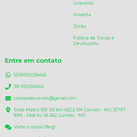
Uvavorita
Vivianita
Zircão
Politica de Trocas e
Devoluções
Entre em contato
5538992056463
38 992056463
cristaisdecurvelo@gmail.com
Sede Matriz BR 135 km 632,5 SN Curvelo - MG 35797-
899 - Filial Av.JK 662 Curvelo - MG
Visite o nosso Blog!