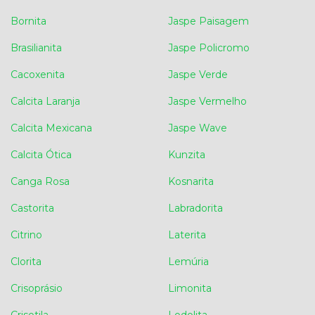
Bornita
Jaspe Paisagem
Brasilianita
Jaspe Policromo
Cacoxenita
Jaspe Verde
Calcita Laranja
Jaspe Vermelho
Calcita Mexicana
Jaspe Wave
Calcita Ótica
Kunzita
Canga Rosa
Kosnarita
Castorita
Labradorita
Citrino
Laterita
Clorita
Lemúria
Crisoprásio
Limonita
Crisotila
Lodolita