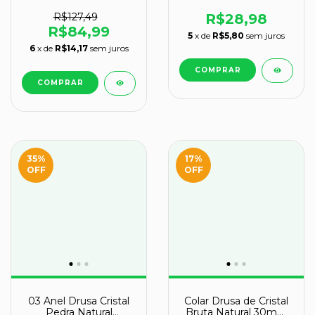
1,2Kg 15 a 25cm Tipo B
46mm 28g
R$127,49
R$28,98
R$84,99
5
x de
R$5,80
sem juros
6
x de
R$14,17
sem juros
35
%
17
%
OFF
OFF
03 Anel Drusa Cristal
Colar Drusa de Cristal
Pedra Natural
Bruta Natural 30mm