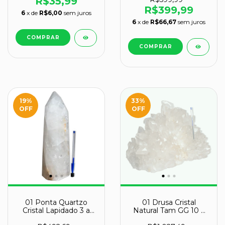
R$35,99
R$399,99
6
x de
R$6,00
sem juros
6
x de
R$66,67
sem juros
19
%
33
%
OFF
OFF
01 Ponta Quartzo
01 Drusa Cristal
Cristal Lapidado 3 a
Natural Tam GG 10 a
4Kg 25 a 30cm Classe
11Kg 30 a 45cm Tipo B