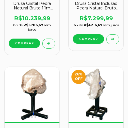
Drusa Cristal Pedra
Drusa Cristal Inclusão
Natural Bruto 1,1m
Pedra Natural Bruto
69kg na Base Tipo B
1m 48kg na Base
R$10.239,99
R$7.299,99
6
x de
R$1.706,67
sem
6
x de
R$1.216,67
sem juros
juros
26
%
OFF