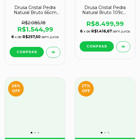
Drusa Cristal Pedra
Drusa Cristal Pedra
Natural Bruto 66cm
Natural Bruto 109cm
17kg na Base Tipo C
200kg na Base Tipo B
R$2.085,18
R$8.499,99
R$1.544,99
6
x de
R$1.416,67
sem juros
6
x de
R$257,50
sem juros
26
%
27
%
OFF
OFF