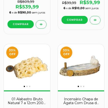
B
R$809,99
R$59,99
R$99,99
R$539,99
6
x de
R$10,00
sem juros
6
x de
R$90,00
sem juros
33
%
33
%
OFF
OFF
01 Alabastro Bruto
Incensário Chapa de
Natural 7 a 12cm 200 a
Ágata Com Drusa de
300g Tipo B
Cristal 10 a 15cm