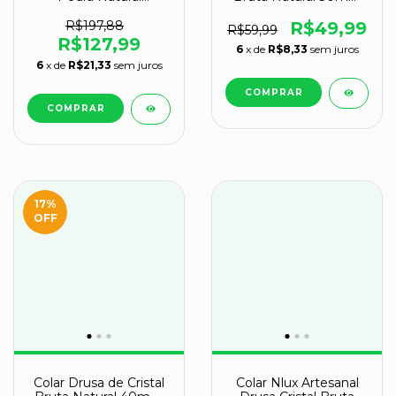
Pequeno Ajustável
na Garra Dourada
Dourado
R$197,88
R$49,99
R$59,99
R$127,99
6
x de
R$8,33
sem juros
6
x de
R$21,33
sem juros
17
%
OFF
Colar Drusa de Cristal
Colar Nlux Artesanal