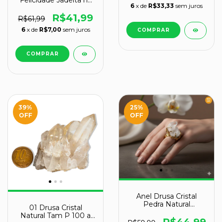
Felicidade Jadeita na
6
x de
R$33,33
sem juros
Drusa Pedra Natural
R$41,99
R$61,99
6
x de
R$7,00
sem juros
39
%
25
%
OFF
OFF
Anel Drusa Cristal
Pedra Natural
01 Drusa Cristal
Pequeno Ajustável
Natural Tam P 100 a
Dourado