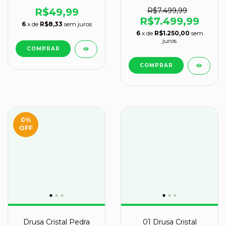
Base de Vidro Coleção
120kg na Base Tipo B
R$49,99
R$7.499,99
R$7.499,99
6
x de
R$8,33
sem juros
6
x de
R$1.250,00
sem
juros
0
%
OFF
Drusa Cristal Pedra
01 Drusa Cristal