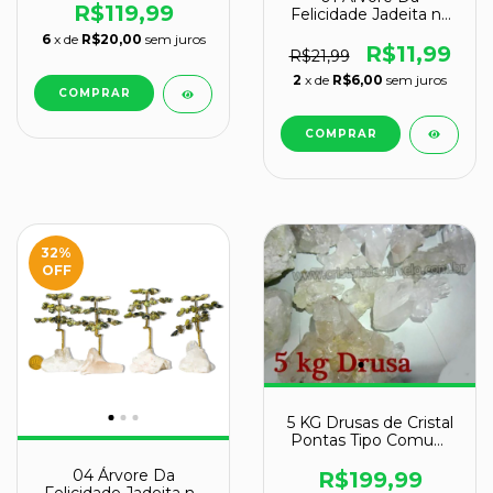
R$119,99
Felicidade Jadeita na
Drusa Pedra Natural
6
x de
R$20,00
sem juros
R$11,99
R$21,99
2
x de
R$6,00
sem juros
32
%
OFF
5 KG Drusas de Cristal
Pontas Tipo Comum
ATACADO
04 Árvore Da
R$199,99