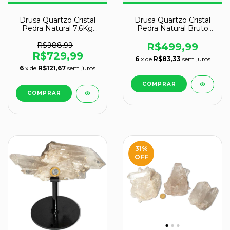
Drusa Quartzo Cristal
Drusa Quartzo Cristal
Pedra Natural 7,6Kg
Pedra Natural Bruto
22cm Classe B
34cm 5,5kg na Base
R$988,99
R$499,99
R$729,99
6
x de
R$83,33
sem juros
6
x de
R$121,67
sem juros
31
%
OFF