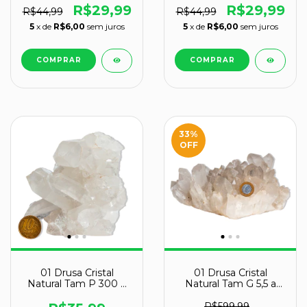
R$29,99
R$29,99
R$44,99
R$44,99
5
x de
R$6,00
sem juros
5
x de
R$6,00
sem juros
33
%
OFF
01 Drusa Cristal
01 Drusa Cristal
Natural Tam P 300 a
Natural Tam G 5,5 a
500g 8 a 14cm Tipo B
6,0Kg 25 a 35cm Tipo
B
R$599,99