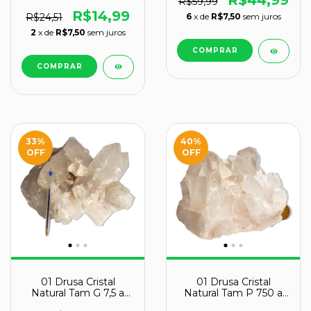
R$44,99
R$59,99
200g 5 a 10cm Tipo B
R$14,99
R$24,51
6
x de
R$7,50
sem juros
2
x de
R$7,50
sem juros
33
%
40
%
OFF
OFF
01 Drusa Cristal
01 Drusa Cristal
Natural Tam G 7,5 a
Natural Tam P 750 a
8,0Kg 25 a 35cm Tipo
1kg 12 a 18cm Tipo B