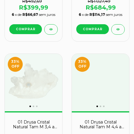
B
R$492,69
R$1.027,49
R$399,99
R$684,99
6
x de
R$66,67
sem juros
6
x de
R$114,17
sem juros
33
%
33
%
OFF
OFF
01 Drusa Cristal
01 Drusa Cristal
Natural Tam M 3,4 a
Natural Tam M 4,4 a
3,6Kg 15 a 25cm Tipo B
4,6Kg 15 a 25cm Tipo B