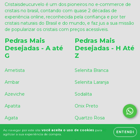
Cristaisdeucurvelo é um dos pioneiros no e-commerce de
cristais no brasil, contando com quase 2 décadas de
experiência online, reconhecida pela confiança e por ter
cristais naturais do Brasil e do mundo, e faz jus a sua missão
de popularizar os cristais com preços acessíveis.
Pedras Mais
Pedras Mais
Desejadas - A até
Desejadas - H Até
G
Z
Ametista
Selenita Branca
Ambar
Selenita Laranja
Azeviche
Sodalita
Apatita
Onix Preto
Agata
Quartzo Rosa
Abalone
Quartzo Verde
Ao navegar por este site
você aceita o uso de cookies
para
ENTENDI
agilizar a sua experiência de compra.