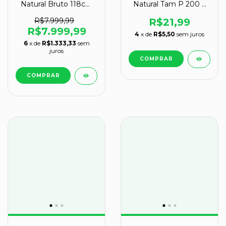
Natural Bruto 118cm
Natural Tam P 200 a
148kg na Base Tipo B
300g 6 a 12cm Tipo B
R$7.999,99
R$21,99
R$7.999,99
4
x de
R$5,50
sem juros
6
x de
R$1.333,33
sem
juros