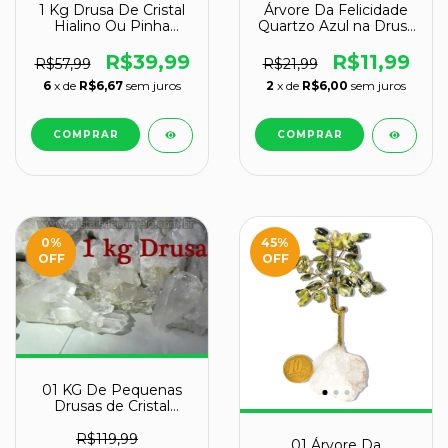
1 Kg Drusa De Cristal
Árvore Da Felicidade
Hialino Ou Pinha
Quartzo Azul na Drusa
Quartzo Natural Bruto
Pedra Natural
R$39,99
R$11,99
R$57,99
R$21,99
6
x de
R$6,67
sem juros
2
x de
R$6,00
sem juros
0
%
45
%
OFF
OFF
01 KG De Pequenas
Drusas de Cristal
Pontas Quartzo
EXTRA ATACADO
R$119,99
01 Árvore Da