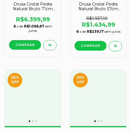
Drusa Cristal Pedra
Drusa Cristal Pedra
Natural Bruto 71cm
Natural Bruto 57cm
47kg na Base Tipo C
10,9kg na Base Tipo B
R$6.399,99
R$1.937,10
R$1.434,99
6
x de
R$1.066,67
sem
juros
6
x de
R$239,17
sem juros
26
%
26
%
OFF
OFF