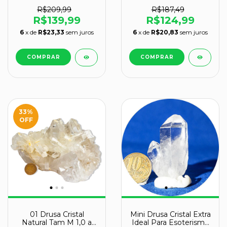
2,0Kg 15 a 25cm Tipo B
1,8Kg 15 a 25cm Tipo B
R$209,99
R$187,49
R$139,99
R$124,99
6
x de
R$23,33
sem juros
6
x de
R$20,83
sem juros
33
%
OFF
01 Drusa Cristal
Mini Drusa Cristal Extra
Natural Tam M 1,0 a
Ideal Para Esoterismo