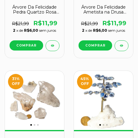
Árvore Da Felicidade
Árvore Da Felicidade
Pedra Quartzo Rosa
Ametista na Drusa
na Drusa
Pedra Natural
R$11,99
R$11,99
R$21,99
R$21,99
2
x de
R$6,00
sem juros
2
x de
R$6,00
sem juros
31
%
45
%
OFF
OFF