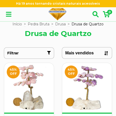
Há 19 anos tornando cristais naturais acessíveis
0
Início
>
Pedra Bruta
>
Drusa
>
Drusa de Quartzo
Drusa de Quartzo
Filtrar
45
%
45
%
OFF
OFF