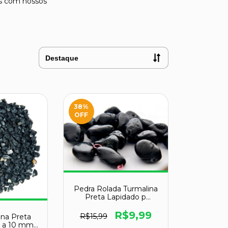
es com nossos
38
%
OFF
Pedra Rolada Turmalina
Preta Lapidado p
Pingente Furo Vazado
R$9,99
R$15,99
ina Preta
5 a 10 mm