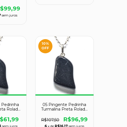
asse A
$99,99
7
sem juros
10
%
OFF
 Pedrinha
05 Pingente Pedrinha
eta Rolado
Turmalina Preta Rolado
ino Prata
Montagem Pino Prata
acado
950 Atacado
$61,99
R$96,99
R$107,50
3
sem juros
6
x de
R$16,17
sem juros