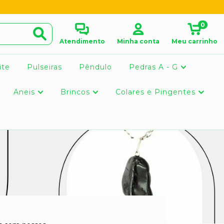
0
Atendimento
Minha conta
Meu carrinho
ite
Pulseiras
Pêndulo
Pedras A - G
Aneis
Brincos
Colares e Pingentes