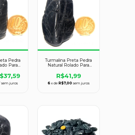
reta Pedra
Turmalina Preta Pedra
lado Para
Natural Rolado Para
39mm 56g
Proteção 45mm 70g
$37,59
R$41,99
7
sem juros
6
x de
R$7,00
sem juros