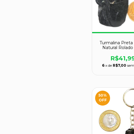
Turmalina Preta
Natural Rolado
Proteção 43m
R$41,9
6
x de
R$7,00
sem
50
%
OFF