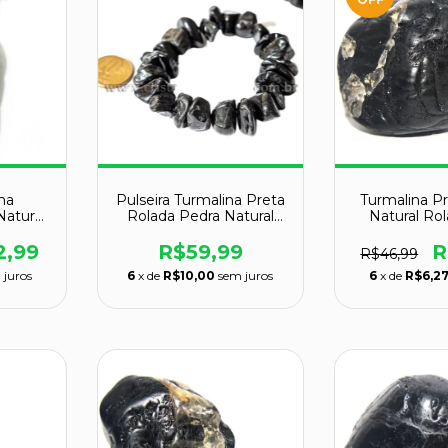
ha
Pulseira Turmalina Preta
Turmalina P
Natural
Rolada Pedra Natural
Natural Ro
ado
Silicone
Proteção 
2,99
R$59,99
R
R$46,99
 juros
6
x de
R$10,00
sem juros
6
x de
R$6,2