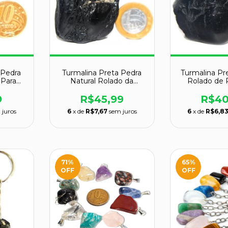
 Pedra
Turmalina Preta Pedra
Turmalina Pr
 Para
Natural Rolado da
Rolado de 
m 31g
Proteção 55m 79g
Com 45mm
9
R$45,99
R$40
 juros
6
x de
R$7,67
sem juros
6
x de
R$6,8
71
%
65
%
OFF
OFF