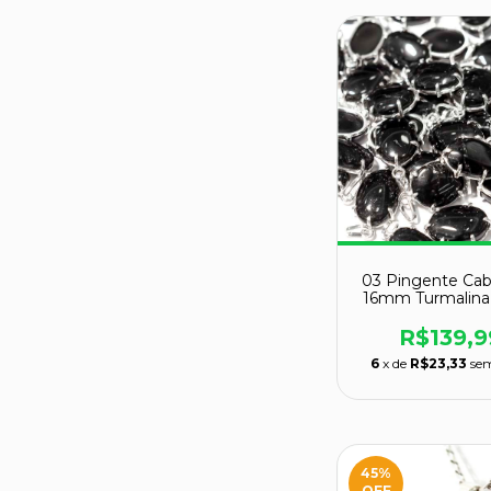
03 Pingente Ca
16mm Turmalina
Garra Prata 
ATACADO
R$139,9
6
x de
R$23,33
sem
45
%
OFF