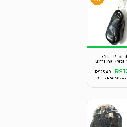
Colar Pedrin
Turmalina Preta 
Rolado Prate
R$1
R$23,49
2
x de
R$6,50
sem