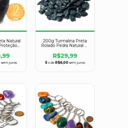
eta Natural
200g Turmalina Preta
Proteção
Rolado Pedra Natural M
 e 44g
20 a 35mm Tipo A
,99
R$29,99
3
sem juros
5
x de
R$6,00
sem juros