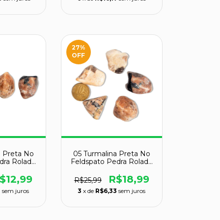
27
%
OFF
a Preta No
05 Turmalina Preta No
dra Rolado
Feldspato Pedra Rolado
m TipoA
25 a 35mm TipoA
$12,99
R$18,99
R$25,99
0
sem juros
3
x de
R$6,33
sem juros