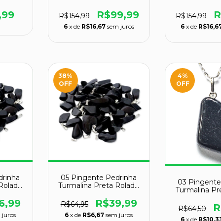
 35mm
Pedra Class A
Pedra Cl
,99
R$99,99
R
R$154,99
R$154,99
6
x de
R$16,67
sem juros
6
x de
R$16,6
38
%
4
%
OFF
OFF
drinha
05 Pingente Pedrinha
03 Pingente
 Rolado
Turmalina Preta Rolado
Turmalina Pr
ado
Natural Prateado
Montagem P
Atacado
6,99
R$39,99
R$64,95
950 At
R
R$64,50
 juros
6
x de
R$6,67
sem juros
6
x de
R$10,3