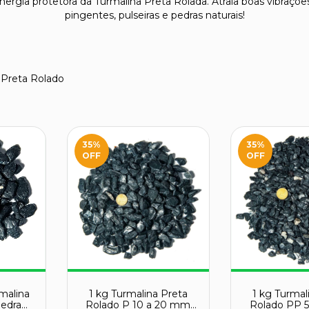
nergia protetora da Turmalina Preta Rolada. Atraia boas vibraçõ
pingentes, pulseiras e pedras naturais!
 Preta Rolado
35
%
35
%
OFF
OFF
malina
1 kg Turmalina Preta
1 kg Turmal
Pedra
Rolado P 10 a 20 mm
Rolado PP 