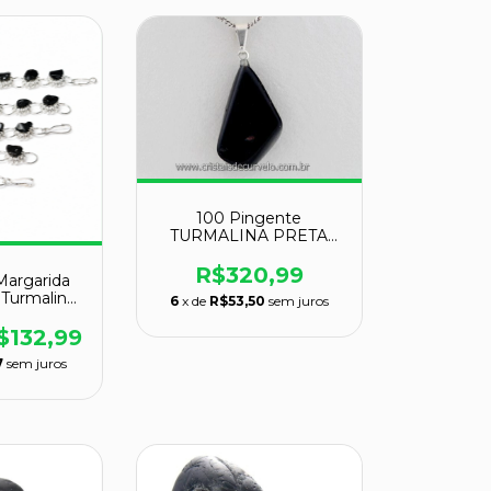
100 Pingente
TURMALINA PRETA
Pedrinha Rolado Natural
Pino Prateado
R$320,99
 Margarida
ATACADO
 Turmalina
6
x de
R$53,50
sem juros
ateado
ADO
$132,99
7
sem juros