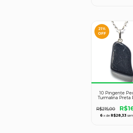
21
%
OFF
10 Pingente Pe
Turmalina Preta
Montagem Pino 
950 Atacad
R$1
R$215,00
6
x de
R$28,33
sem