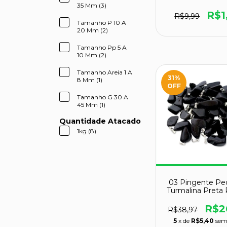
Natural M 20 a
35 Mm (3)
Tipo A
R$1
R$9,99
Tamanho P 10 A
20 Mm (2)
Tamanho Pp 5 A
10 Mm (2)
Tamanho Areia 1 A
31
%
8 Mm (1)
OFF
Tamanho G 30 A
45 Mm (1)
Quantidade Atacado
1kg (8)
03 Pingente Pe
Turmalina Preta
Natural Prate
Atacado
R$2
R$38,97
5
x de
R$5,40
sem