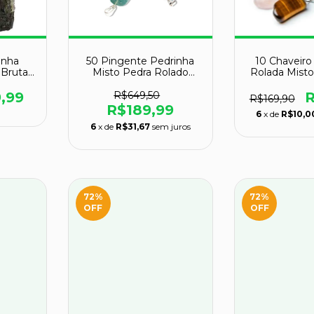
inha
50 Pingente Pedrinha
10 Chaveiro
 Bruta
Misto Pedra Rolado
Rolada Mist
ado
Prateado Atacado
Médio A
,99
R$649,50
R
R$169,90
R$189,99
6
x de
R$10,0
6
x de
R$31,67
sem juros
72
%
72
%
OFF
OFF