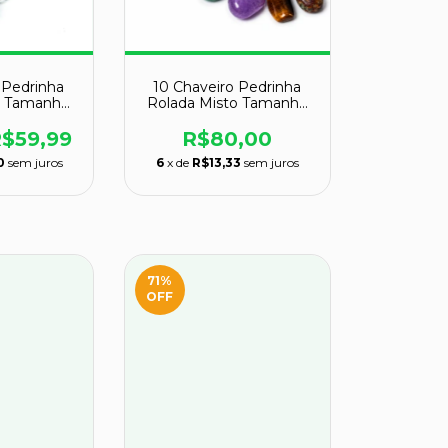
 Pedrinha
10 Chaveiro Pedrinha
o Tamanho
Rolada Misto Tamanho
tacado
grande ATACADO
$59,99
R$80,00
0
sem juros
6
x de
R$13,33
sem juros
71
%
OFF