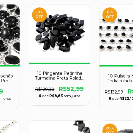
59
%
0
%
OFF
OFF
10 Pingente Pedrinha
bochão
10 Pulseira
Turmalina Preta Rolado
 Preta
Pedra rolada
Natural Prateado
950
Preta Pr
Atacado
R$52,99
R$129,90
ATAC
9
R
R$132,99
6
x de
R$8,83
sem juros
 juros
6
x de
R$22,1
20
%
OFF