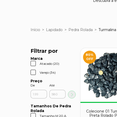
Descubra a e
Início
>
Lapidado
>
Pedra Rolada
>
Turmalina
Filtrar por
80
%
Marca
OFF
Atacado (20)
Varejo (34)
Preço
De
Até
Tamanhos De Pedra
Rolada
Colecione 01 Tur
Preta Rolado 
Tamanho M 20 A