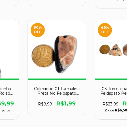
80
%
46
%
OFF
OFF
drinha
Colecione 01 Turmalina
03 Turmalin
 Rolado
Preta No Feldspato
Feldspato Pe
Prata
Rolado G 30 a 45mm
25 a 35m
o
Classe B - Pedra da
69,99
R$1,99
R
R$9,99
R$23,99
Proteção Total
 juros
2
x de
R$6,5