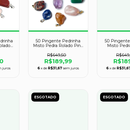
drinha
50 Pingente Pedrinha
50 Pingente
olado
Misto Pedra Rolado Pino
Misto Pedr
cado
Dourado Atacado
Prateado 
R$649,50
R$649
0
R$189,99
R$18
 juros
6
x de
R$31,67
sem juros
6
x de
R$31,6
ESGOTADO
ESGOTADO