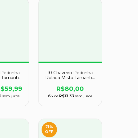
 Pedrinha
10 Chaveiro Pedrinha
o Tamanho
Rolada Misto Tamanho
tacado
grande ATACADO
$59,99
R$80,00
0
sem juros
6
x de
R$13,33
sem juros
71
%
OFF