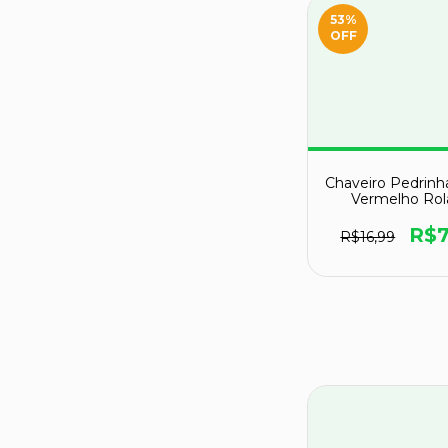
53
%
OFF
Chaveiro Pedrinh
Vermelho Rol
Natural Reff C
R$7
R$16,99