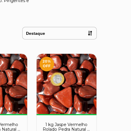
o. Pingentes e
20
%
OFF
 Vermelho
1 kg Jaspe Vermelho
 Natural G
Rolado Pedra Natural G