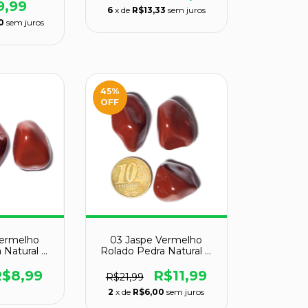
9,99
6
x de
R$13,33
sem juros
0
sem juros
45
%
OFF
Vermelho
03 Jaspe Vermelho
 Natural G
Rolado Pedra Natural G
Classe A
30 a 45mm Classe A
R$8,99
R$11,99
R$21,99
2
x de
R$6,00
sem juros