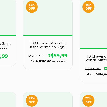
65
%
65
%
OFF
OFF
10 Chaveiro Pedrinha
a Jaspe
Jaspe Vermelho Signo
ada
Escorpião ATACADO
P7808
R$59,99
,99
R$169,90
10 Chaveiro
Rolada Mist
6
x de
R$10,00
sem juros
Médio A
R
R$169,90
6
x de
R$10,0
72
%
72
%
OFF
OFF