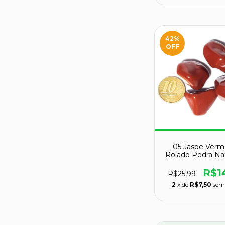
42
%
OFF
05 Jaspe Verm
Rolado Pedra Nat
30 a 45mm Cla
R$1
R$25,99
2
x de
R$7,50
sem