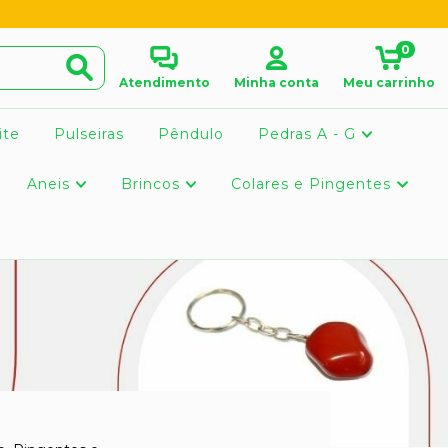
0
Atendimento
Minha conta
Meu carrinho
ite
Pulseiras
Pêndulo
Pedras A - G
Aneis
Brincos
Colares e Pingentes