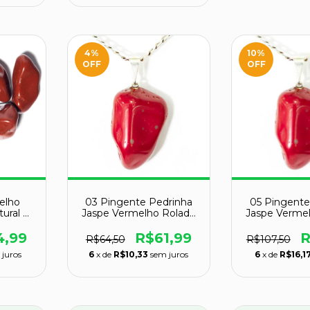
4
%
10
%
OFF
OFF
elho
03 Pingente Pedrinha
05 Pingente
ural G
Jaspe Vermelho Rolado
Jaspe Verme
sse A
Natural Montagem
Natural M
Prata 950 Atacado
Prata 950
4,99
R$61,99
R
R$64,50
R$107,50
 juros
6
x de
R$10,33
sem juros
6
x de
R$16,1