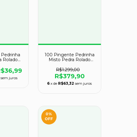
 Pedrinha
100 Pingente Pedrinha
a Rolado
Misto Pedra Rolado
Atacado
Dourado Atacado
$36,99
R$1.299,00
R$379,90
sem juros
6
x de
R$63,32
sem juros
0
%
OFF