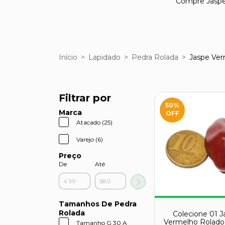
Compre Jaspe 
Início
>
Lapidado
>
Pedra Rolada
>
Jaspe Ver
Filtrar por
50
%
Marca
OFF
Atacado (25)
Varejo (6)
Preço
De
Até
Tamanhos De Pedra
Rolada
Colecione 01 J
Vermelho Rolado
Tamanho G 30 A