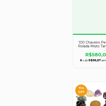
100 Chaveiro Pe
Rolada Misto T
Medio ATAC
120994
R$580,
6
x de
R$96,67
sem
71
%
OFF