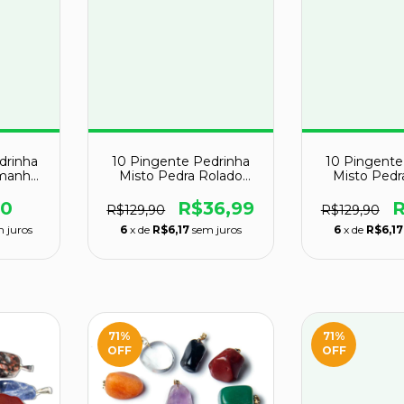
drinha
10 Pingente Pedrinha
10 Pingente
amanho
Misto Pedra Rolado
Misto Pedr
ADO
Dourado Atacado
Prateado 
00
R$36,99
R
R$129,90
R$129,90
 juros
6
x de
R$6,17
sem juros
6
x de
R$6,17
71
%
71
%
OFF
OFF