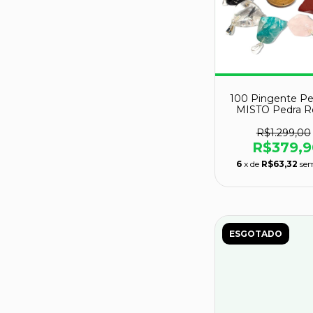
100 Pingente Pe
MISTO Pedra R
Prateado Ata
R$1.299,00
R$379,9
6
x de
R$63,32
sem
ESGOTADO