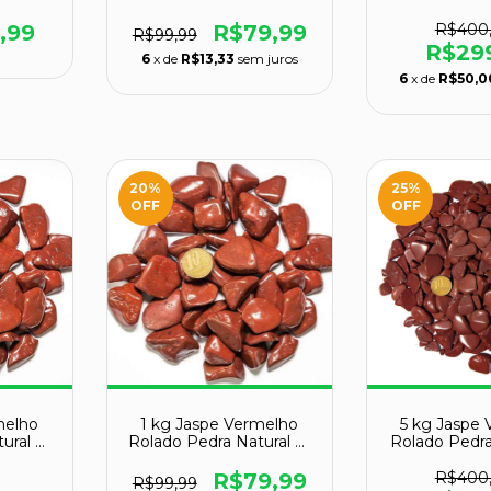
 Pedra
PP Aprox. 5 a 10mm
30 a 45mm
ragem
,99
R$79,99
R$400
R$99,99
R$29
6
x de
R$13,33
sem juros
6
x de
R$50,0
20
%
25
%
OFF
OFF
melho
1 kg Jaspe Vermelho
5 kg Jaspe
tural M
Rolado Pedra Natural M
Rolado Pedra
po B
20 a 35mm Tipo B
10 a 20mm
R$79,99
R$400
R$99,99