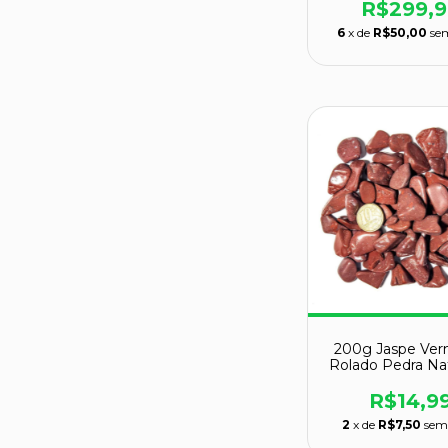
R$299,9
6
x de
R$50,00
se
200g Jaspe Ver
Rolado Pedra Nat
10 a 20 mm Ti
R$14,9
2
x de
R$7,50
sem