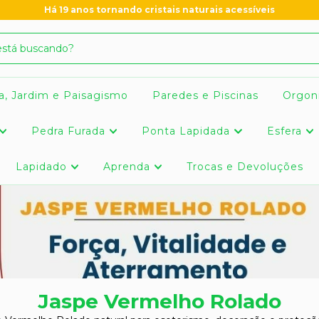
Há 19 anos tornando cristais naturais acessíveis
a, Jardim e Paisagismo
Paredes e Piscinas
Orgon
Pedra Furada
Ponta Lapidada
Esfera
Lapidado
Aprenda
Trocas e Devoluções
Jaspe Vermelho Rolado