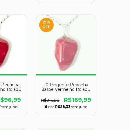
21
%
OFF
 Pedrinha
10 Pingente Pedrinha
lho Rolado
Jaspe Vermelho Rolado
ontagem
Natural Montagem
 Atacado
Prata 950 Atacado
$96,99
R$169,99
R$215,00
7
sem juros
6
x de
R$28,33
sem juros