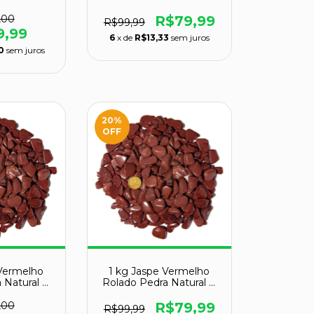
 Tipo B
30 a 45mm Tipo B
,00
R$79,99
R$99,99
9,99
6
x de
R$13,33
sem juros
0
sem juros
20
%
OFF
 Vermelho
1 kg Jaspe Vermelho
 Natural P
Rolado Pedra Natural P
 Tipo B
10 a 20mm Tipo B
,00
R$79,99
R$99,99