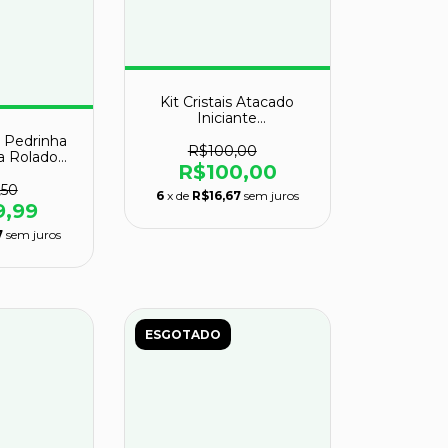
Kit Cristais Atacado
Iniciante
CristaisdeCurvelo
 Pedrinha
R$100,00
a Rolado
R$100,00
Atacado
,50
6
x de
R$16,67
sem juros
9,99
7
sem juros
ESGOTADO