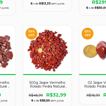
9
R$29
6
x de
R$13,33
sem juros
m juros
6
x de
R$50,0
33
%
53
%
OFF
OFF
melho
500g Jaspe Vermelho
02 Jaspe 
ural P
Rolado Pedra Natural
Rolado Pedra
po B
PP Aprox. 5 a 10mm
30 a 45mm 
9
R$32,99
R$48,99
R$18,99
 juros
6
x de
R$5,50
sem juros