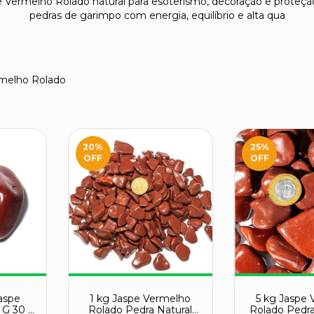
Vermelho Rolado natural para esoterismo, decoração e proteçã
pedras de garimpo com energia, equilíbrio e alta qua
melho Rolado
20
%
25
%
OFF
OFF
aspe
1 kg Jaspe Vermelho
5 kg Jaspe
 G 30 a
Rolado Pedra Natural
Rolado Pedra