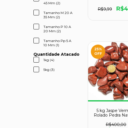
45mm Classe B -
45 Mm (2)
da Força e Co
R$4
R$9,99
Tamanho M 20 A
35 Mm (2)
Tamanho P 10 A
20 Mm (2)
Tamanho Pp 5 A
10 Mm (1)
25
%
OFF
Quantidade Atacado
1kg (4)
5kg (3)
5 kg Jaspe Ver
Rolado Pedra Na
20 a 35mm Ti
R$400,00