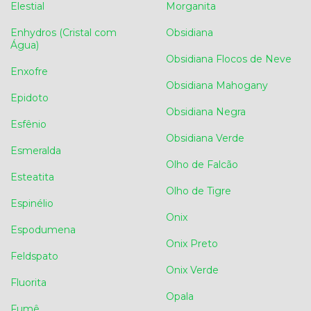
Elestial
Morganita
Enhydros (Cristal com
Obsidiana
Água)
Obsidiana Flocos de Neve
Enxofre
Obsidiana Mahogany
Epidoto
Obsidiana Negra
Esfênio
Obsidiana Verde
Esmeralda
Olho de Falcão
Esteatita
Olho de Tigre
Espinélio
Onix
Espodumena
Onix Preto
Feldspato
Onix Verde
Fluorita
Opala
Fumê