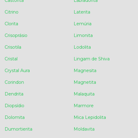
Castorita
Labradorita
Citrino
Laterita
Clorita
Lemúria
Crisoprásio
Limonita
Crisotila
Lodolita
Cristal
Lingam de Shiva
Crystal Aura
Magnesita
Corindon
Magnetita
Dendrita
Malaquita
Diopsídio
Marmore
Dolomita
Mica Lepidolita
Dumortierita
Moldavita