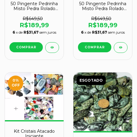
50 Pingente Pedrinha
50 Pingente Pedrinha
Misto Pedra Rolado
Misto Pedra Rolado
Pino Dourado Atacado
Prateado Atacado
R$649,50
R$649,50
R$189,99
R$189,99
6
x de
R$31,67
sem juros
6
x de
R$31,67
sem juros
0
%
ESGOTADO
OFF
Kit Cristais Atacado
Iniciante