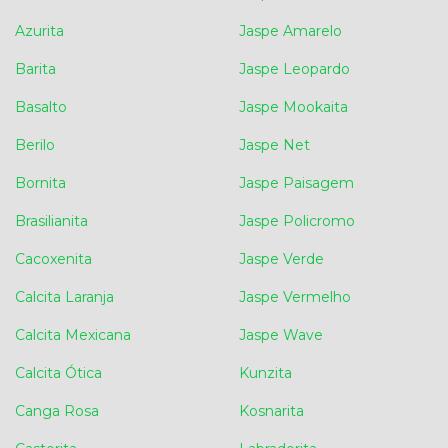
Azurita
Jaspe Amarelo
Barita
Jaspe Leopardo
Basalto
Jaspe Mookaita
Berilo
Jaspe Net
Bornita
Jaspe Paisagem
Brasilianita
Jaspe Policromo
Cacoxenita
Jaspe Verde
Calcita Laranja
Jaspe Vermelho
Calcita Mexicana
Jaspe Wave
Calcita Ótica
Kunzita
Canga Rosa
Kosnarita