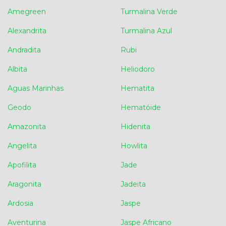
Amegreen
Turmalina Verde
Alexandrita
Turmalina Azul
Andradita
Rubi
Albita
Heliodoro
Aguas Marinhas
Hematita
Geodo
Hematóide
Amazonita
Hidenita
Angelita
Howlita
Apofilita
Jade
Aragonita
Jadeita
Ardosia
Jaspe
Aventurina
Jaspe Africano