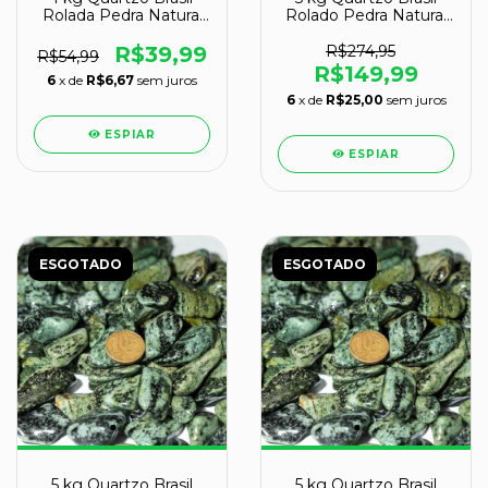
Rolada Pedra Natural
Rolado Pedra Natural
P 10 a 20mm Tipo B
G 30 a 45mm Tipo B
R$39,99
R$274,95
R$54,99
R$149,99
6
x de
R$6,67
sem juros
6
x de
R$25,00
sem juros
ESPIAR
ESPIAR
ESGOTADO
ESGOTADO
5 kg Quartzo Brasil
5 kg Quartzo Brasil