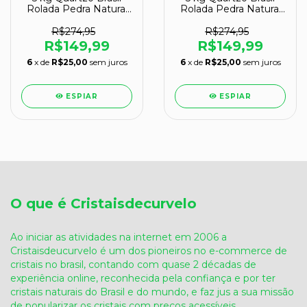
Rolada Pedra Natural
Rolada Pedra Natural
M 20 a 35mm Tipo B
P 10 a 20mm Tipo B
R$274,95
R$274,95
R$149,99
R$149,99
6
x de
R$25,00
sem juros
6
x de
R$25,00
sem juros
ESPIAR
ESPIAR
O que é Cristaisdecurvelo
Ao iniciar as atividades na internet em 2006 a
Cristaisdeucurvelo é um dos pioneiros no e-commerce de
cristais no brasil, contando com quase 2 décadas de
experiência online, reconhecida pela confiança e por ter
cristais naturais do Brasil e do mundo, e faz jus a sua missão
de popularizar os cristais com preços acessíveis.