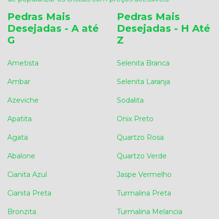
Pedras Mais
Pedras Mais
Desejadas - A até
Desejadas - H Até
G
Z
Ametista
Selenita Branca
Ambar
Selenita Laranja
Azeviche
Sodalita
Apatita
Onix Preto
Agata
Quartzo Rosa
Abalone
Quartzo Verde
Cianita Azul
Jaspe Vermelho
Cianita Preta
Turmalina Preta
Bronzita
Turmalina Melancia