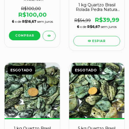
CristaisdeCurvelo
1 kg Quartzo Brasil
R$100,00
Rolada Pedra Natural
R$100,00
M 20 a 35mm Tipo B
R$39,99
R$54,99
6
x de
R$16,67
sem juros
6
x de
R$6,67
sem juros
ESPIAR
ESGOTADO
ESGOTADO
1 kg Quartzo Brasil
5 kg Quartzo Brasil