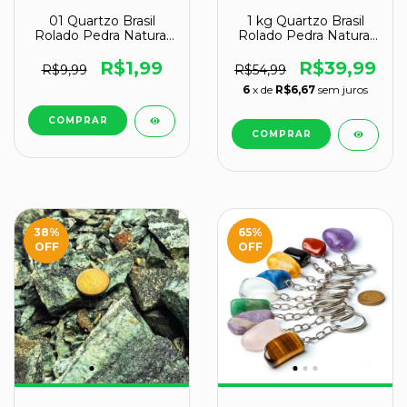
01 Quartzo Brasil
1 kg Quartzo Brasil
Rolado Pedra Natural
Rolado Pedra Natural
G 30 a 45mm Tipo B
G 30 a 45mm Tipo B
R$1,99
R$39,99
R$9,99
R$54,99
6
x de
R$6,67
sem juros
38
%
65
%
OFF
OFF