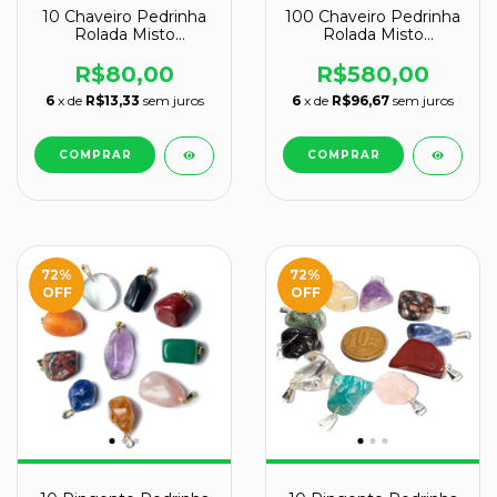
10 Chaveiro Pedrinha
100 Chaveiro Pedrinha
Rolada Misto
Rolada Misto
Tamanho grande
Tamanho Medio
ATACADO
ATACADO 120994
R$80,00
R$580,00
6
x de
R$13,33
sem juros
6
x de
R$96,67
sem juros
72
%
72
%
OFF
OFF