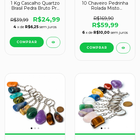
1 Kg Cascalho Quartzo
10 Chaveiro Pedrinha
Brasil Pedra Bruto Pra
Rolada Misto
Orgonite
Tamanho Médio
Atacado
R$24,99
R$169,90
R$39,99
R$59,99
4
x de
R$6,25
sem juros
6
x de
R$10,00
sem juros