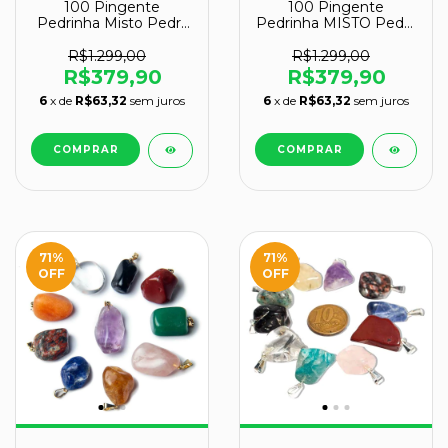
100 Pingente
100 Pingente
Pedrinha Misto Pedra
Pedrinha MISTO Pedra
Rolado Dourado
Rolado Prateado
Atacado
Atacado
R$1.299,00
R$1.299,00
R$379,90
R$379,90
6
x de
R$63,32
sem juros
6
x de
R$63,32
sem juros
71
%
71
%
OFF
OFF