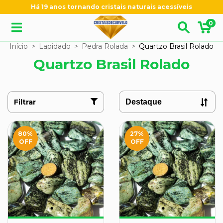
Há 19 anos tornando cristais naturais acessíveis
0
Início
>
Lapidado
>
Pedra Rolada
>
Quartzo Brasil Rolado
Quartzo Brasil Rolado
Filtrar
80
%
27
%
OFF
OFF