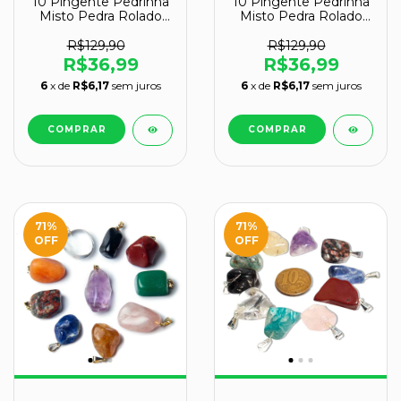
10 Pingente Pedrinha
10 Pingente Pedrinha
Misto Pedra Rolado
Misto Pedra Rolado
Dourado Atacado
Prateado Atacado
R$129,90
R$129,90
R$36,99
R$36,99
6
x de
R$6,17
sem juros
6
x de
R$6,17
sem juros
71
%
71
%
OFF
OFF