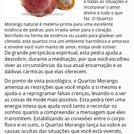
e todas as situações e
incorporar o amor
divino a tudo o que
faz. O Quartzo
Morango natural é matéria-prima para uma excelente
essência de pedras, pois irradia amor para o coração.
Borrifado na forma de essência ou usado para gladear um
cômodo, este quartzo cria um ambiente harmônico e amoroso
e envolve você num manto de amor, esteja onde estiver.
De grande perspicácia espiritual, esta pedra ajuda a
descobrir, durante a meditação, por que você escolheu
viver as circunstâncias da sua atual encarnação e as
dádivas cármicas que elas oferecem.
Do ponto de vista psicológico, o Quartzo Morango
ameniza as restrições que você impôs a si mesmo e
ajuda-o a reprogramar falsas crenças, levando-o a ver
as coisas de mode mais positivo. Esta pedra tem uma
energia intesa que ajuda você tanto a recordar os
sonhos quanto a compreender a mensagem que eles
transmitem. Estabilizando as conexões entre o corpo
físico e os sutis, o Quartzo Morango lança luz sobre as
causas ocultas das situações que você está vivendo,