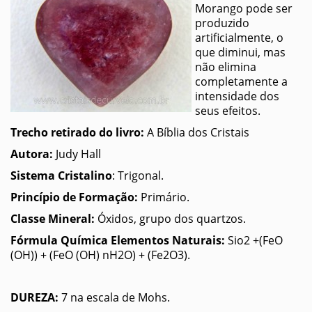
Morango pode ser
produzido
artificialmente, o
que diminui, mas
não elimina
completamente a
intensidade dos
seus efeitos.
Trecho retirado do livro:
A Bíblia dos Cristais
Autora:
Judy Hall
Sistema Cristalino
: Trigonal.
Princípio de Formação:
Primário.
Classe Mineral:
Óxidos, grupo dos quartzos.
Fórmula Química Elementos Naturais:
Sio2 +(FeO
(OH)) + (FeO (OH) nH2O) + (Fe2O3).
DUREZA:
7 na escala de Mohs.