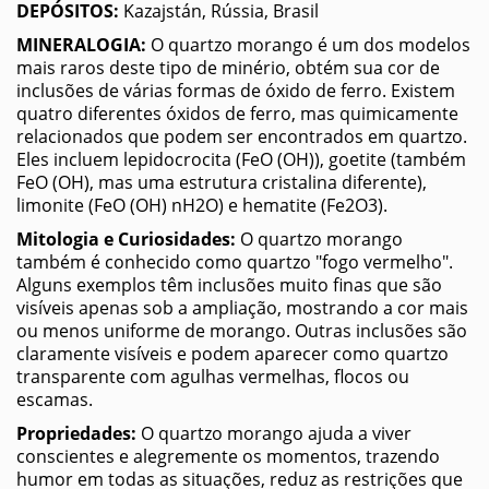
DEPÓSITOS:
Kazajstán, Rússia, Brasil
MINERALOGIA:
O quartzo morango é um dos modelos
mais raros deste tipo de minério, obtém sua cor de
inclusões de várias formas de óxido de ferro. Existem
quatro diferentes óxidos de ferro, mas quimicamente
relacionados que podem ser encontrados em quartzo.
Eles incluem lepidocrocita (FeO (OH)), goetite (também
FeO (OH), mas uma estrutura cristalina diferente),
limonite (FeO (OH) nH2O) e hematite (Fe2O3).
Mitologia e Curiosidades:
O quartzo morango
também é conhecido como quartzo "fogo vermelho".
Alguns exemplos têm inclusões muito finas que são
visíveis apenas sob a ampliação, mostrando a cor mais
ou menos uniforme de morango. Outras inclusões são
claramente visíveis e podem aparecer como quartzo
transparente com agulhas vermelhas, flocos ou
escamas.
Propriedades:
O quartzo morango ajuda a viver
conscientes e alegremente os momentos, trazendo
humor em todas as situações, reduz as restrições que