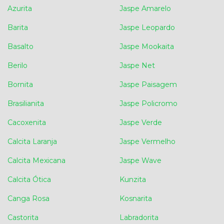
Azurita
Jaspe Amarelo
Barita
Jaspe Leopardo
Basalto
Jaspe Mookaita
Berilo
Jaspe Net
Bornita
Jaspe Paisagem
Brasilianita
Jaspe Policromo
Cacoxenita
Jaspe Verde
Calcita Laranja
Jaspe Vermelho
Calcita Mexicana
Jaspe Wave
Calcita Ótica
Kunzita
Canga Rosa
Kosnarita
Castorita
Labradorita