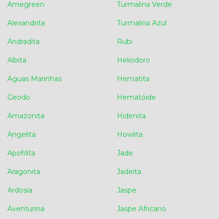
Amegreen
Turmalina Verde
Alexandrita
Turmalina Azul
Andradita
Rubi
Albita
Heliodoro
Aguas Marinhas
Hematita
Geodo
Hematóide
Amazonita
Hidenita
Angelita
Howlita
Apofilita
Jade
Aragonita
Jadeita
Ardosia
Jaspe
Aventurina
Jaspe Africano