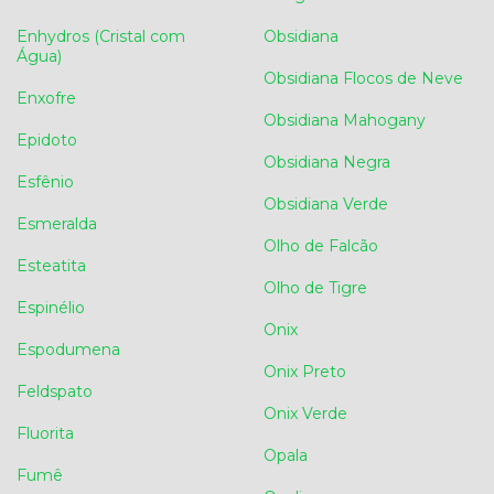
Enhydros (Cristal com
Obsidiana
Água)
Obsidiana Flocos de Neve
Enxofre
Obsidiana Mahogany
Epidoto
Obsidiana Negra
Esfênio
Obsidiana Verde
Esmeralda
Olho de Falcão
Esteatita
Olho de Tigre
Espinélio
Onix
Espodumena
Onix Preto
Feldspato
Onix Verde
Fluorita
Opala
Fumê