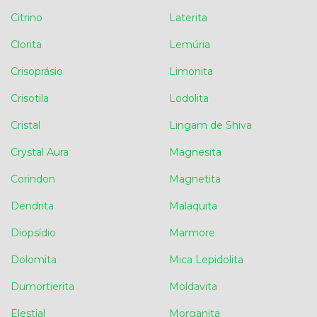
Citrino
Laterita
Clorita
Lemúria
Crisoprásio
Limonita
Crisotila
Lodolita
Cristal
Lingam de Shiva
Crystal Aura
Magnesita
Corindon
Magnetita
Dendrita
Malaquita
Diopsídio
Marmore
Dolomita
Mica Lepidolita
Dumortierita
Moldavita
Elestial
Morganita