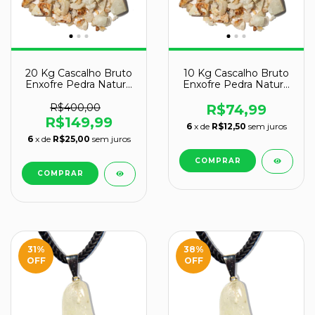
20 Kg Cascalho Bruto
10 Kg Cascalho Bruto
Enxofre Pedra Natural
Enxofre Pedra Natural
10 a 70mm Tipo B
10 a 70mm Tipo B
R$400,00
R$74,99
R$149,99
6
x de
R$12,50
sem juros
6
x de
R$25,00
sem juros
31
%
38
%
OFF
OFF