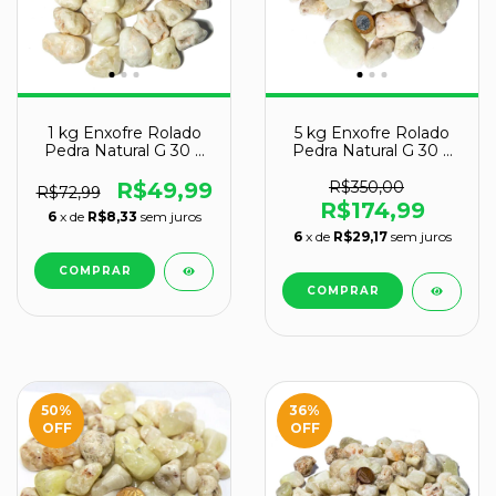
1 kg Enxofre Rolado
5 kg Enxofre Rolado
Pedra Natural G 30 a
Pedra Natural G 30 a
45mm Tipo B
45mm Tipo B
R$49,99
R$350,00
R$72,99
R$174,99
6
x de
R$8,33
sem juros
6
x de
R$29,17
sem juros
50
%
36
%
OFF
OFF