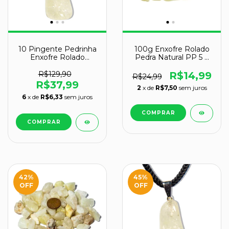
10 Pingente Pedrinha
100g Enxofre Rolado
Enxofre Rolado
Pedra Natural PP 5 a
Montagem Pino
10 mm Aprox
Prateado Atacado
R$129,90
R$14,99
R$24,99
R$37,99
2
x de
R$7,50
sem juros
6
x de
R$6,33
sem juros
42
%
45
%
OFF
OFF