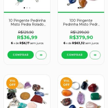
10 Pingente Pedrinha
100 Pingente
Misto Pedra Rolado
Pedrinha Misto Pedra
Prateado Atacado
Rolado Dourado
Atacado
R$129,90
R$1.299,00
R$36,99
R$379,90
6
x de
R$6,17
sem juros
6
x de
R$63,32
sem juros
71
%
71
%
OFF
OFF