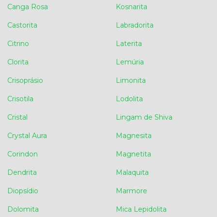
Canga Rosa
Kosnarita
Castorita
Labradorita
Citrino
Laterita
Clorita
Lemúria
Crisoprásio
Limonita
Crisotila
Lodolita
Cristal
Lingam de Shiva
Crystal Aura
Magnesita
Corindon
Magnetita
Dendrita
Malaquita
Diopsídio
Marmore
Dolomita
Mica Lepidolita