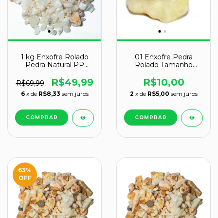
1 kg Enxofre Rolado
01 Enxofre Pedra
Pedra Natural PP
Rolado Tamanho
Aprox. 5 a 10mm
Grande 50mm Peso
de Papel
R$49,99
R$10,00
R$69,99
6
x de
R$8,33
sem juros
2
x de
R$5,00
sem juros
63
%
OFF