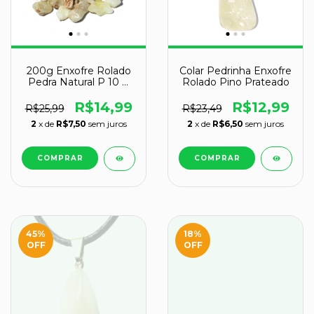
200g Enxofre Rolado
Colar Pedrinha Enxofre
Pedra Natural P 10 A
Rolado Pino Prateado
20mm Tipo B
R$14,99
R$12,99
R$25,99
R$23,49
2
x de
R$7,50
sem juros
2
x de
R$6,50
sem juros
45
%
18
%
OFF
OFF