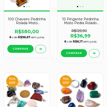
100 Chaveiro Pedrinha
10 Pingente Pedrinha
Rolada Misto
Misto Pedra Rolado
Tamanho Medio
Dourado Atacado
ATACADO 120994
R$580,00
R$129,90
R$36,99
6
x de
R$96,67
sem juros
6
x de
R$6,17
sem juros
72
%
71
%
OFF
OFF