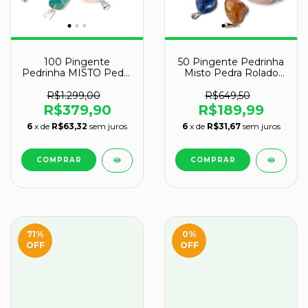
100 Pingente
50 Pingente Pedrinha
Pedrinha MISTO Pedra
Misto Pedra Rolado
Rolado Prateado
Pino Dourado Atacado
Atacado
R$1.299,00
R$649,50
R$379,90
R$189,99
6
x de
R$63,32
sem juros
6
x de
R$31,67
sem juros
71
%
0
%
OFF
OFF