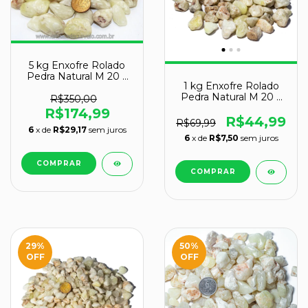
5 kg Enxofre Rolado
Pedra Natural M 20 a
1 kg Enxofre Rolado
35mm Tipo B
Pedra Natural M 20 a
R$350,00
35mm Tipo B
R$174,99
R$44,99
R$69,99
6
x de
R$29,17
sem juros
6
x de
R$7,50
sem juros
29
%
50
%
OFF
OFF