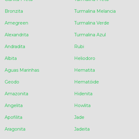
Bronzita
Turmalina Melancia
Amegreen
Turmalina Verde
Alexandrita
Turmalina Azul
Andradita
Rubi
Albita
Heliodoro
Aguas Marinhas
Hematita
Geodo
Hematóide
Amazonita
Hidenita
Angelita
Howlita
Apofilita
Jade
Aragonita
Jadeita