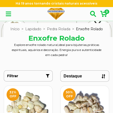
Há 19 anos tornando cristais naturais acessíveis
0
Início
>
Lapidado
>
Pedra Rolada
>
Enxofre Rolado
Enxofre Rolado
Explore enxofre rolado natural,ideal para bijuterias,práticas
espirituais, aquários e decoração. Energia pura e autenticidade
em cada pedra!
Filtrar
32
%
50
%
OFF
OFF