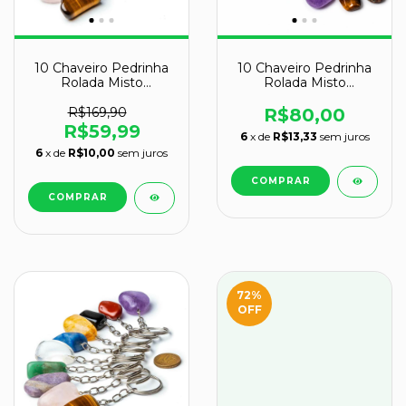
10 Chaveiro Pedrinha
10 Chaveiro Pedrinha
Rolada Misto
Rolada Misto
Tamanho Médio
Tamanho grande
Atacado
ATACADO
R$169,90
R$80,00
R$59,99
6
x de
R$13,33
sem juros
6
x de
R$10,00
sem juros
72
%
OFF