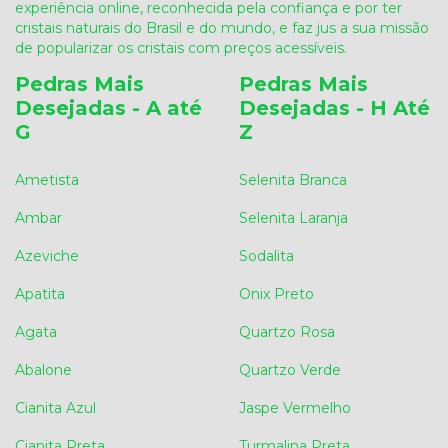
experiência online, reconhecida pela confiança e por ter
cristais naturais do Brasil e do mundo, e faz jus a sua missão
de popularizar os cristais com preços acessíveis.
Pedras Mais
Pedras Mais
Desejadas - A até
Desejadas - H Até
G
Z
Ametista
Selenita Branca
Ambar
Selenita Laranja
Azeviche
Sodalita
Apatita
Onix Preto
Agata
Quartzo Rosa
Abalone
Quartzo Verde
Cianita Azul
Jaspe Vermelho
Cianita Preta
Turmalina Preta