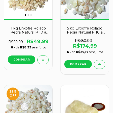
1 kg Enxofre Rolado
5 kg Enxofre Rolado
Pedra Natural P 10 a
Pedra Natural P 10 a
20mm Tipo B
20mm Tipo B
R$49,99
R$350,00
R$69,99
R$174,99
6
x de
R$8,33
sem juros
6
x de
R$29,17
sem juros
29
%
OFF