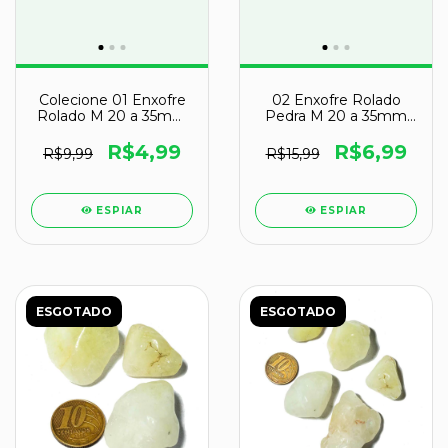
Colecione 01 Enxofre
02 Enxofre Rolado
Rolado M 20 a 35mm
Pedra M 20 a 35mm
Classe B - Pedra da
Classe A
Purificação Espiritual
R$4,99
R$6,99
R$9,99
R$15,99
ESPIAR
ESPIAR
ESGOTADO
ESGOTADO