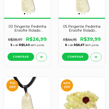
03 Pingente Pedrinha
05 Pingente Pedrinha
Enxofre Rolado
Enxofre Rolado
Montagem Pino
Montagem Pino
Prateado Atacado
Prateado Atacado
R$26,99
R$39,99
R$38,97
R$64,95
5
x de
R$5,40
sem juros
6
x de
R$6,67
sem juros
71
%
40
%
OFF
OFF