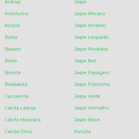
Ardosia
Jaspe
Aventurina
Jaspe Africano
Azurita
Jaspe Amarelo
Barita
Jaspe Leopardo
Basalto
Jaspe Mookaita
Berilo
Jaspe Net
Bornita
Jaspe Paisagem
Brasilianita
Jaspe Policromo
Cacoxenita
Jaspe Verde
Calcita Laranja
Jaspe Vermelho
Calcita Mexicana
Jaspe Wave
Calcita Ótica
Kunzita