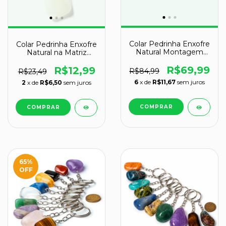
Colar Pedrinha Enxofre
Colar Pedrinha Enxofre
Natural Montagem
Natural na Matriz
Prata 950
Rolado Pino Dourado
R$69,99
R$12,99
R$84,99
R$23,49
6
x de
R$11,67
sem juros
2
x de
R$6,50
sem juros
65
%
OFF