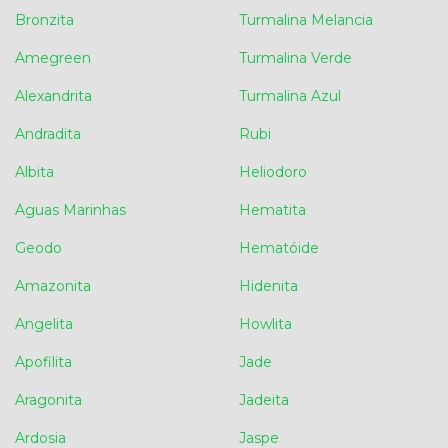
Bronzita
Turmalina Melancia
Amegreen
Turmalina Verde
Alexandrita
Turmalina Azul
Andradita
Rubi
Albita
Heliodoro
Aguas Marinhas
Hematita
Geodo
Hematóide
Amazonita
Hidenita
Angelita
Howlita
Apofilita
Jade
Aragonita
Jadeita
Ardosia
Jaspe