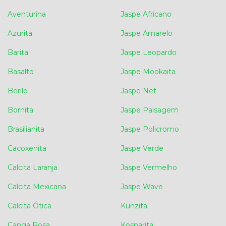
Aventurina
Jaspe Africano
Azurita
Jaspe Amarelo
Barita
Jaspe Leopardo
Basalto
Jaspe Mookaita
Berilo
Jaspe Net
Bornita
Jaspe Paisagem
Brasilianita
Jaspe Policromo
Cacoxenita
Jaspe Verde
Calcita Laranja
Jaspe Vermelho
Calcita Mexicana
Jaspe Wave
Calcita Ótica
Kunzita
Canga Rosa
Kosnarita