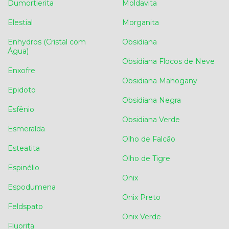
Dumortierita
Moldavita
Elestial
Morganita
Enhydros (Cristal com
Obsidiana
Água)
Obsidiana Flocos de Neve
Enxofre
Obsidiana Mahogany
Epidoto
Obsidiana Negra
Esfênio
Obsidiana Verde
Esmeralda
Olho de Falcão
Esteatita
Olho de Tigre
Espinélio
Onix
Espodumena
Onix Preto
Feldspato
Onix Verde
Fluorita