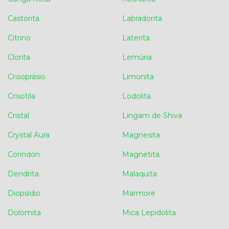
Castorita
Labradorita
Citrino
Laterita
Clorita
Lemúria
Crisoprásio
Limonita
Crisotila
Lodolita
Cristal
Lingam de Shiva
Crystal Aura
Magnesita
Corindon
Magnetita
Dendrita
Malaquita
Diopsídio
Marmore
Dolomita
Mica Lepidolita