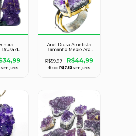
enhora
Anel Drusa Ametista
a Drusa de
Tamanho Médio Aro
m Classe A
Ajustável Dourado
$34,99
R$44,99
R$59,99
3
sem juros
6
x de
R$7,50
sem juros