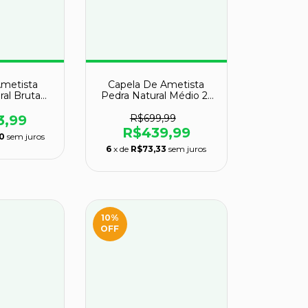
Ametista
Capela De Ametista
ral Bruta
Pedra Natural Médio 21
 Classe B
cm Classe B
3,99
R$699,99
R$439,99
0
sem juros
6
x de
R$73,33
sem juros
10
%
OFF