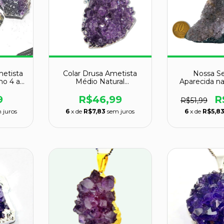
metista
Colar Drusa Ametista
Nossa S
ho 4 a
Médio Natural
Aparecida n
Natural
Montagem Envolto
Ametista 8c
Prateado
9
R$46,99
R
R$51,99
 juros
6
x de
R$7,83
sem juros
6
x de
R$5,8