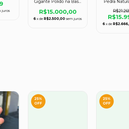
Gigante Polido na Base
Pedra Natur
9
88kg 73cm
110kg 
 juros
R$15.000,00
R$21.26
R$15.9
6
x de
R$2.500,00
sem juros
6
x de
R$2.666,
25
%
25
%
OFF
OFF