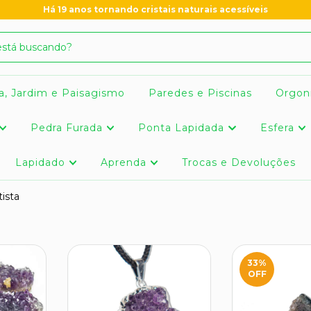
Há 19 anos tornando cristais naturais acessíveis
a, Jardim e Paisagismo
Paredes e Piscinas
Orgon
Pedra Furada
Ponta Lapidada
Esfera
Lapidado
Aprenda
Trocas e Devoluções
ista
33
%
OFF