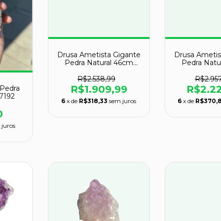
Drusa Ametista Gigante
Drusa Ametis
Pedra Natural 46cm
Pedra Natu
14kg Classe A
20kg Cl
R$2.538,99
R$2.957
R$1.909,99
R$2.2
 Pedra
47192
6
x de
R$318,33
sem juros
6
x de
R$370,
0
 juros