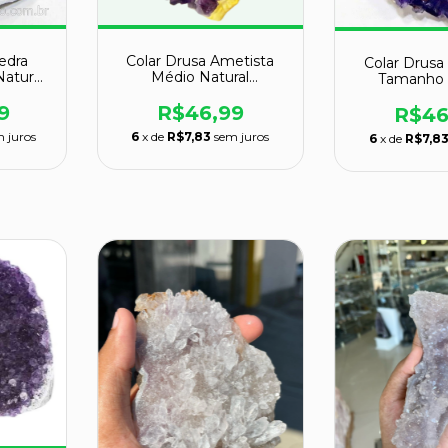
edra
Colar Drusa Ametista
Colar Drusa
atural
Médio Natural
Tamanho 
to
Montagem Envolto
Natural 
Dourado
9
R$46,99
Prate
R$46
 juros
6
x de
R$7,83
sem juros
6
x de
R$7,8