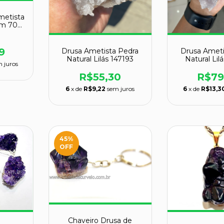
metista
 cm 700
9
Drusa Ameti
Drusa Ametista Pedra
Natural Lil
Natural Lilás 147193
 juros
R$79
R$55,30
6
x de
R$13,3
6
x de
R$9,22
sem juros
45
%
OFF
Chaveiro Drusa de