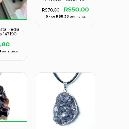
Natural ATACADO
R$50,00
R$70,00
6
x de
R$8,33
sem juros
sta Pedra
ás 147190
,80
0
sem juros