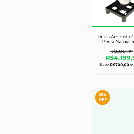
Drusa Ametista 
Pedra Natural
22kg Classe
R$5.582,99
R$4.199,
6
x de
R$700,00
se
25
%
OFF