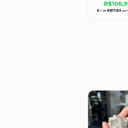
R$106,9
6
x de
R$17,83
sem