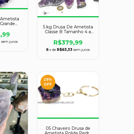
 Ametista
Grande
5 kg Drusa De Ametista
Envolto
Classe B Tamanho 4 a
ado
,99
20cm 30 a 1000g
Natural
R$379,99
3
sem juros
6
x de
R$63,33
sem juros
29
%
OFF
05 Chaveiro Drusa de
Ametista Polida Pedra