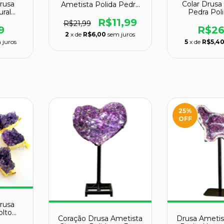
rusa
Colar Drusa
Ametista Polida Pedra
ral
Pedra Pol
Natural Reff 111552
olto
Dour
R$11,99
R$21,99
cado
9
R$26
2
x de
R$6,00
sem juros
 juros
5
x de
R$5,4
25
%
OFF
rusa
olto
Coração Drusa Ametista
Drusa Ametis