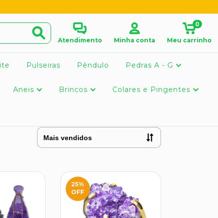
0
Atendimento
Minha conta
Meu carrinho
ite
Pulseiras
Pêndulo
Pedras A - G
Aneis
Brincos
Colares e Pingentes
25
%
OFF