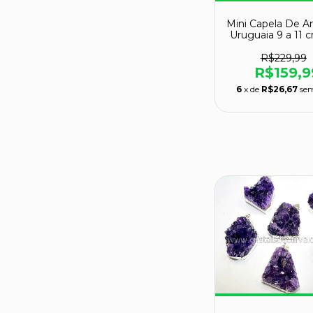
Mini Capela De A
Uruguaia 9 a 11
g Classe B
R$229,99
R$159,9
6
x de
R$26,67
sem