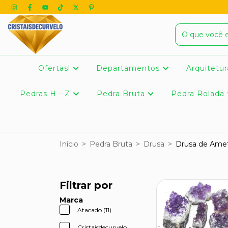
Ofertas!
Departamentos
Arquitetur
Pedras H - Z
Pedra Bruta
Pedra Rolada
Início
>
Pedra Bruta
>
Drusa
>
Drusa de Amet
Filtrar por
Marca
Atacado (11)
Cristaisdecurvelo