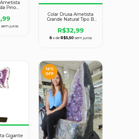
 Ametista
ida Pino
ado
Colar Drusa Ametista
,99
Grande Natural Tipo B
Envolto Prateado
0
sem juros
R$32,99
6
x de
R$5,50
sem juros
14
%
OFF
ta Gigante