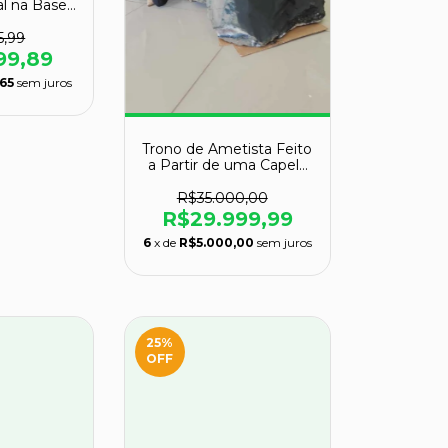
al na Base
1,60m
5,99
99,89
65
sem juros
Trono de Ametista Feito
a Partir de uma Capela
Gigante
R$35.000,00
R$29.999,99
6
x de
R$5.000,00
sem juros
25
%
OFF