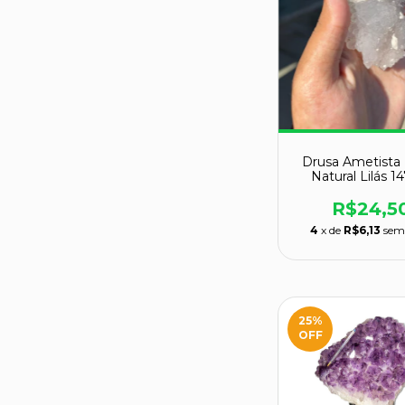
Drusa Ametista
Natural Lilás 1
R$24,5
4
x de
R$6,13
sem
25
%
OFF