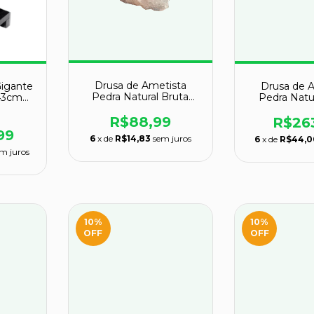
Drusa de Ametista
Gigante
Drusa de 
Pedra Natural Bruta
 43cm
Pedra Natu
11,2cm 784g Classe B
 A
22cm 1,7kg
R$88,99
R$26
99
6
x de
R$14,83
sem juros
6
x de
R$44,0
m juros
10
%
10
%
OFF
OFF