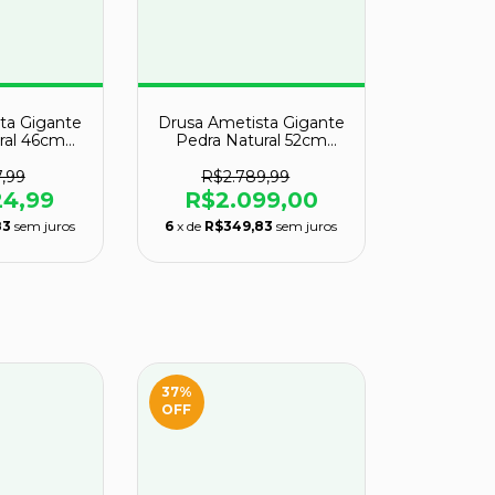
ta Gigante
Drusa Ametista Gigante
ral 46cm
Pedra Natural 52cm
asse A
17kg Classe A
,99
R$2.789,99
24,99
R$2.099,00
83
sem juros
6
x de
R$349,83
sem juros
37
%
OFF