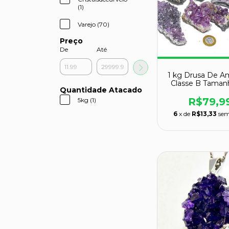
(1)
Varejo (70)
Preço
De
Até
1 kg Drusa De A
Classe B Taman
Quantidade Atacado
10cm 30 a 300g 
R$79,9
5kg (1)
6
x de
R$13,33
sem