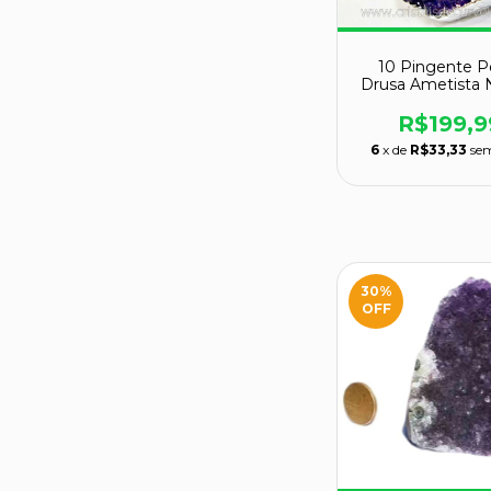
10 Pingente P
Drusa Ametista N
Tam M Envol
Prateado
R$199,9
6
x de
R$33,33
sem
30
%
OFF