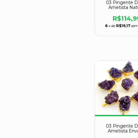
03 Pingente D
Ametista Natu
Montagem Env
Prateado Ata
R$114,9
6
x de
R$19,17
sem
03 Pingente D
Ametista Env
Dourado