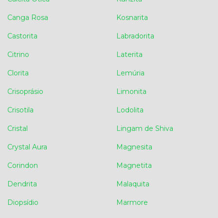
Canga Rosa
Kosnarita
Castorita
Labradorita
Citrino
Laterita
Clorita
Lemúria
Crisoprásio
Limonita
Crisotila
Lodolita
Cristal
Lingam de Shiva
Crystal Aura
Magnesita
Corindon
Magnetita
Dendrita
Malaquita
Diopsídio
Marmore