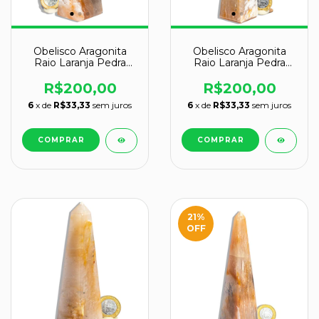
Obelisco Aragonita
Obelisco Aragonita
Raio Laranja Pedra
Raio Laranja Pedra
Natural 12 a 13 cm
Natural 16cm 141635
R$200,00
R$200,00
6
x de
R$33,33
sem juros
6
x de
R$33,33
sem juros
21
%
OFF