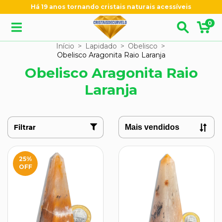
Há 19 anos tornando cristais naturais acessíveis
0
Início
>
Lapidado
>
Obelisco
>
Obelisco Aragonita Raio Laranja
Obelisco Aragonita Raio
Laranja
Filtrar
25
%
OFF