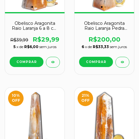
Obelisco Aragonita
Obelisco Aragonita
Raio Laranja 6 a 8 cm
Raio Laranja Pedra
25 a 50 g - Tipo B
Natural 11 a 12 cm
R$29,99
R$200,00
R$39,99
5
x de
R$6,00
sem juros
6
x de
R$33,33
sem juros
10
%
21
%
OFF
OFF