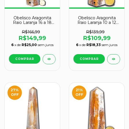
Obelisco Aragonita
Obelisco Aragonita
Raio Laranja 16 a 18
Raio Laranja 10 a 12
cm 400 a 500g - Tipo
cm 100 a 200g - Tipo
B
B
R$166,99
R$139,99
R$149,99
R$109,99
6
x de
R$25,00
sem juros
6
x de
R$18,33
sem juros
27
%
21
%
OFF
OFF