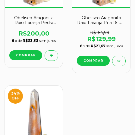
Obelisco Aragonita
Obelisco Aragonita
Raio Laranja Pedra
Raio Laranja 14 a 16 cm
Natural 13 a 14 cm
300 a 400g - Tipo B
R$200,00
R$164,99
R$129,99
6
x de
R$33,33
sem juros
6
x de
R$21,67
sem juros
34
%
OFF