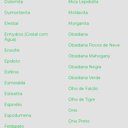
Dolomita
Mica Lepidolita
Dumortierita
Moldavita
Elestial
Morganita
Enhydros (Cristal com
Obsidiana
Água)
Obsidiana Flocos de Neve
Enxofre
Obsidiana Mahogany
Epidoto
Obsidiana Negra
Esfênio
Obsidiana Verde
Esmeralda
Olho de Falcão
Esteatita
Olho de Tigre
Espinélio
Onix
Espodumena
Onix Preto
Feldspato