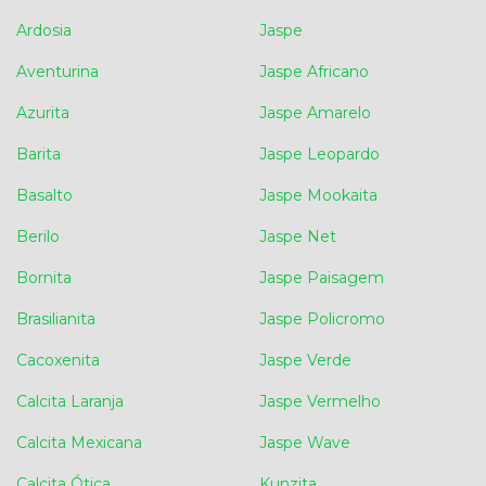
Ardosia
Jaspe
Aventurina
Jaspe Africano
Azurita
Jaspe Amarelo
Barita
Jaspe Leopardo
Basalto
Jaspe Mookaita
Berilo
Jaspe Net
Bornita
Jaspe Paisagem
Brasilianita
Jaspe Policromo
Cacoxenita
Jaspe Verde
Calcita Laranja
Jaspe Vermelho
Calcita Mexicana
Jaspe Wave
Calcita Ótica
Kunzita