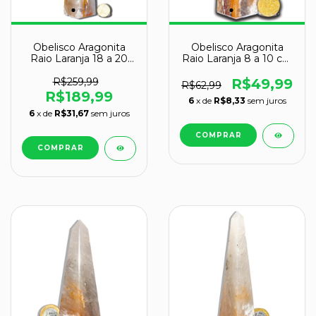
Obelisco Aragonita
Obelisco Aragonita
Raio Laranja 18 a 20
Raio Laranja 8 a 10 cm
cm 400 a 600g - Tipo
50 a 100g - Tipo B
B
R$259,99
R$49,99
R$62,99
R$189,99
6
x de
R$8,33
sem juros
6
x de
R$31,67
sem juros