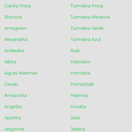
Cianita Preta
Turmalina Preta
Bronzita
Turmalina Melancia
Amegreen
Turmalina Verde
Alexandrita
Turmalina Azul
Andradita
Rubi
Albita
Heliodoro
Aguas Marinhas
Hematita
Geodo
Hematóide
Amazonita
Hidenita
Angelita
Howlita
Apofilita
Jade
Aragonita
Jadeita