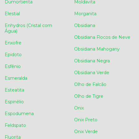
Dumortierita
Moldavita
Elestial
Morganita
Enhydros (Cristal com
Obsidiana
Água)
Obsidiana Flocos de Neve
Enxofre
Obsidiana Mahogany
Epidoto
Obsidiana Negra
Esfênio
Obsidiana Verde
Esmeralda
Olho de Falcão
Esteatita
Olho de Tigre
Espinélio
Onix
Espodumena
Onix Preto
Feldspato
Onix Verde
Fluorita