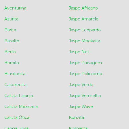
Aventurina
Jaspe Africano
Azurita
Jaspe Amarelo
Barita
Jaspe Leopardo
Basalto
Jaspe Mookaita
Berilo
Jaspe Net
Bornita
Jaspe Paisagem
Brasilianita
Jaspe Policromo
Cacoxenita
Jaspe Verde
Calcita Laranja
Jaspe Vermelho
Calcita Mexicana
Jaspe Wave
Calcita Ótica
Kunzita
Canga Rosa
Kosnarita