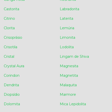
Castorita
Labradorita
Citrino
Laterita
Clorita
Lemúria
Crisoprásio
Limonita
Crisotila
Lodolita
Cristal
Lingam de Shiva
Crystal Aura
Magnesita
Corindon
Magnetita
Dendrita
Malaquita
Diopsídio
Marmore
Dolomita
Mica Lepidolita