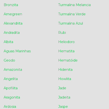
Bronzita
Turmalina Melancia
Amegreen
Turmalina Verde
Alexandrita
Turmalina Azul
Andradita
Rubi
Albita
Heliodoro
Aguas Marinhas
Hematita
Geodo
Hematóide
Amazonita
Hidenita
Angelita
Howlita
Apofilita
Jade
Aragonita
Jadeita
Ardosia
Jaspe