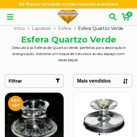
Há 19 anos tornando cristais naturais acessíveis
0
Início
>
Lapidado
>
Esfera
>
Esfera Quartzo Verde
Esfera Quartzo Verde
Descubra as Esferas de Quartzo Verde, perfeitas para decoração e
energização. Adicione um toque de natureza ao seu espaço com
essas peças.
Filtrar
40
%
OFF