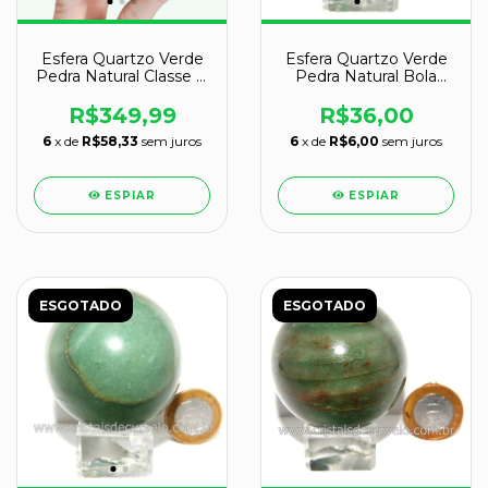
Esfera Quartzo Verde
Esfera Quartzo Verde
Pedra Natural Classe B
Pedra Natural Bola
1,7kg 10,5cm
Lapidado Cod 132572
R$349,99
R$36,00
6
x de
R$58,33
sem juros
6
x de
R$6,00
sem juros
ESPIAR
ESPIAR
ESGOTADO
ESGOTADO