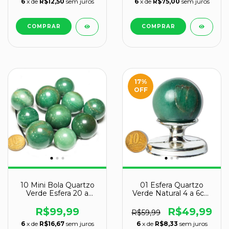
6
x de
R$12,50
sem juros
6
x de
R$75,00
sem juros
17
%
OFF
10 Mini Bola Quartzo
01 Esfera Quartzo
Verde Esfera 20 a
Verde Natural 4 a 6cm
30mm ATACADO
100 a 200g Tipo B
REFF 130601
R$99,99
R$49,99
R$59,99
6
x de
R$16,67
sem juros
6
x de
R$8,33
sem juros