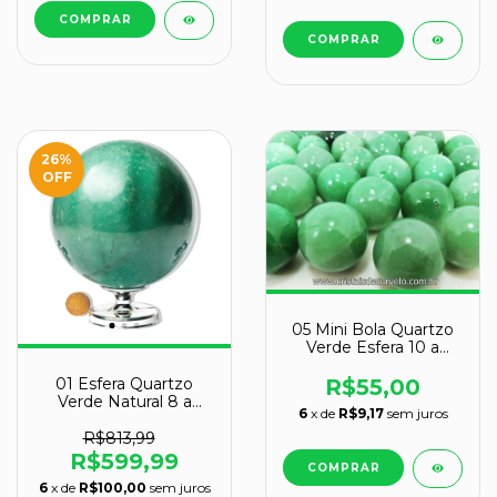
26
%
OFF
05 Mini Bola Quartzo
Verde Esfera 10 a
20mm ATACADO
REFF 225442
01 Esfera Quartzo
R$55,00
Verde Natural 8 a
6
x de
R$9,17
sem juros
10cm 2 a 3kg Tipo B
R$813,99
R$599,99
6
x de
R$100,00
sem juros