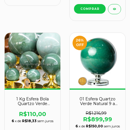
26
%
OFF
1 Kg Esfera Bola
01 Esfera Quartzo
Quartzo Verde
Verde Natural 9 a
Comum Qualidade
10cm 1 a 1.5kg Tipo A
ATACADO 112688
R$110,00
R$1.216,99
R$899,99
6
x de
R$18,33
sem juros
6
x de
R$150,00
sem juros