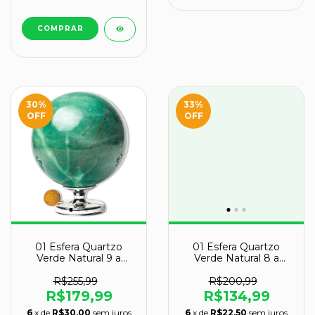
30
%
33
%
OFF
OFF
01 Esfera Quartzo
01 Esfera Quartzo
Verde Natural 9 a
Verde Natural 8 a
10cm 1.5 a 2kg Tipo C
10cm 1 a 1.5kg Tipo C
R$255,99
R$200,99
R$179,99
R$134,99
6
x de
R$30,00
sem juros
6
x de
R$22,50
sem juros