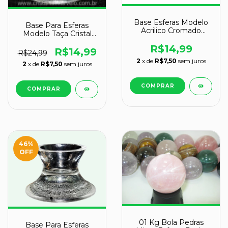
Base Esferas Modelo
Base Para Esferas
Acrilico Cromado
Modelo Taça Cristal
Esferas de 150 a 900gr
Recomendado Para
R$14,99
Esferas de 150 a 900gr
R$14,99
R$24,99
2
x de
R$7,50
sem juros
2
x de
R$7,50
sem juros
46
%
OFF
01 Kg Bola Pedras
Base Para Esferas