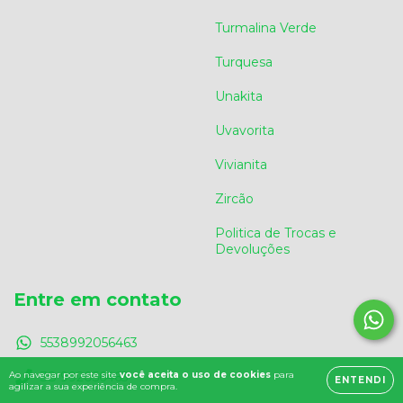
Turmalina Verde
Turquesa
Unakita
Uvavorita
Vivianita
Zircão
Politica de Trocas e
Devoluções
Entre em contato
5538992056463
Ao navegar por este site
você aceita o uso de cookies
para
38 992056463
ENTENDI
agilizar a sua experiência de compra.