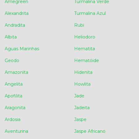
Amegreen
Turmalina Verde
Alexandrita
Turmalina Azul
Andradita
Rubi
Albita
Heliodoro
Aguas Marinhas
Hematita
Geodo
Hematóide
Amazonita
Hidenita
Angelita
Howlita
Apofilita
Jade
Aragonita
Jadeita
Ardosia
Jaspe
Aventurina
Jaspe Africano