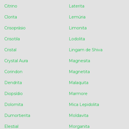
Citrino
Laterita
Clorita
Lemúria
Crisoprásio
Limonita
Crisotila
Lodolita
Cristal
Lingam de Shiva
Crystal Aura
Magnesita
Corindon
Magnetita
Dendrita
Malaquita
Diopsídio
Marmore
Dolomita
Mica Lepidolita
Dumortierita
Moldavita
Elestial
Morganita