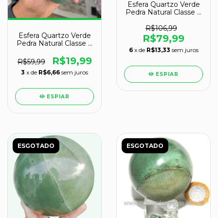
Esfera Quartzo Verde
Pedra Natural Classe C
592g 7,4cm
R$106,99
Esfera Quartzo Verde
R$79,99
Pedra Natural Classe C
6
x de
R$13,33
sem juros
7 a 8cm
R$19,99
R$59,99
3
x de
R$6,66
sem juros
ESPIAR
ESPIAR
ESGOTADO
ESGOTADO