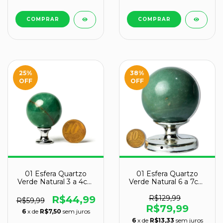
25
%
38
%
OFF
OFF
01 Esfera Quartzo
01 Esfera Quartzo
Verde Natural 3 a 4cm
Verde Natural 6 a 7cm
50 a 100g Tipo B
300 a 400g Tipo B
R$44,99
R$129,99
R$59,99
R$79,99
6
x de
R$7,50
sem juros
6
x de
R$13,33
sem juros