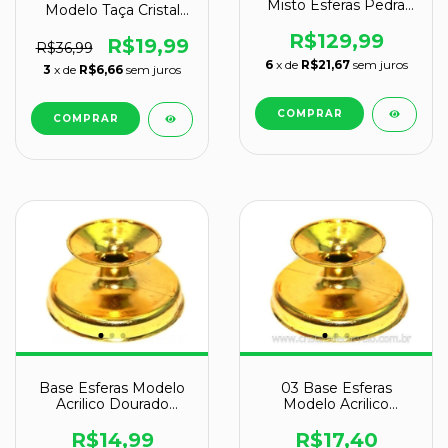
Misto Esferas Pedra
Modelo Taça Cristal
Natural Pacote
Recomendado Para
ATACADO
R$129,99
Esferas de 1kg a 6kg
R$19,99
R$36,99
JB1890
6
x de
R$21,67
sem juros
3
x de
R$6,66
sem juros
Base Esferas Modelo
03 Base Esferas
Acrilico Dourado
Modelo Acrilico
Esferas de 150 a 900gr
Dourado Esferas de
150 a 900gr
R$14,99
R$17,40