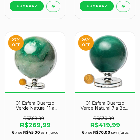
27
%
26
%
OFF
OFF
01 Esfera Quartzo
01 Esfera Quartzo
Verde Natural 11 a
Verde Natural 7 a 8cm
13cm 2 a 3kg Tipo C
500 a 700g Tipo A
R$368,99
R$570,99
R$269,99
R$419,99
6
x de
R$45,00
sem juros
6
x de
R$70,00
sem juros