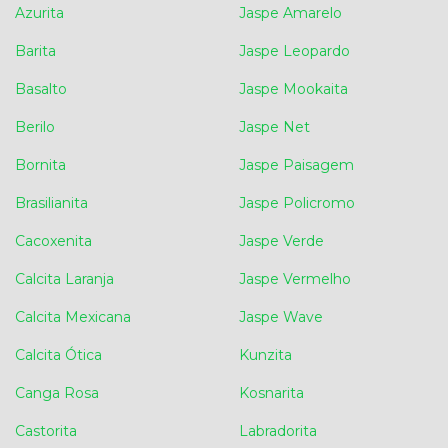
Azurita
Jaspe Amarelo
Barita
Jaspe Leopardo
Basalto
Jaspe Mookaita
Berilo
Jaspe Net
Bornita
Jaspe Paisagem
Brasilianita
Jaspe Policromo
Cacoxenita
Jaspe Verde
Calcita Laranja
Jaspe Vermelho
Calcita Mexicana
Jaspe Wave
Calcita Ótica
Kunzita
Canga Rosa
Kosnarita
Castorita
Labradorita