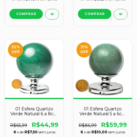
32
%
31
%
OFF
OFF
01 Esfera Quartzo
01 Esfera Quartzo
Verde Natural 6 a 8cm
Verde Natural 5 a 6cm
400 a 500g Tipo C
200 a 300g Tipo B
R$44,99
R$59,99
R$65,99
R$86,99
6
x de
R$7,50
sem juros
6
x de
R$10,00
sem juros