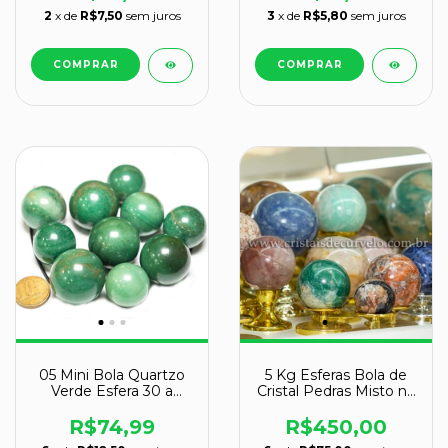
2
x de
R$7,50
sem juros
3
x de
R$5,80
sem juros
05 Mini Bola Quartzo
5 Kg Esferas Bola de
Verde Esfera 30 a
Cristal Pedras Misto no
40mm ATACADO
ATACADO Pacote 5kg
REFF 130603
R$74,99
R$450,00