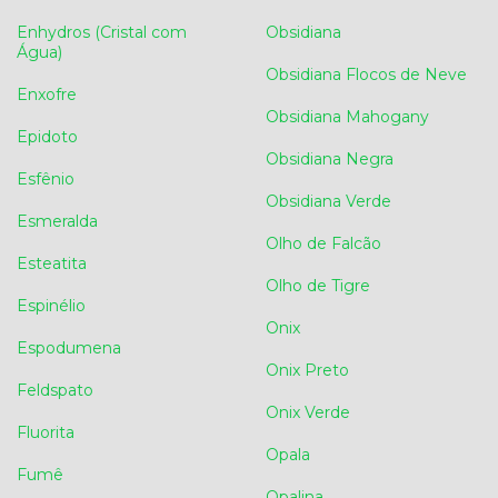
Enhydros (Cristal com
Obsidiana
Água)
Obsidiana Flocos de Neve
Enxofre
Obsidiana Mahogany
Epidoto
Obsidiana Negra
Esfênio
Obsidiana Verde
Esmeralda
Olho de Falcão
Esteatita
Olho de Tigre
Espinélio
Onix
Espodumena
Onix Preto
Feldspato
Onix Verde
Fluorita
Opala
Fumê
Opalina