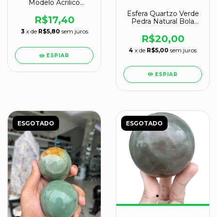
Modelo Acrilico
Cromado Esferas de
Esfera Quartzo Verde
150 a 900gr
R$17,40
Pedra Natural Bola
Lapidado Cod 132582
3
x de
R$5,80
sem juros
R$20,00
4
x de
R$5,00
sem juros
ESPIAR
ESPIAR
ESGOTADO
ESGOTADO