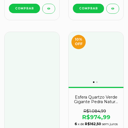
10
%
OFF
Esfera Quartzo Verde
Gigante Pedra Natural
Classe B 5,4kg 16cm
R$1.084,99
R$974,99
6
x de
R$162,50
sem juros