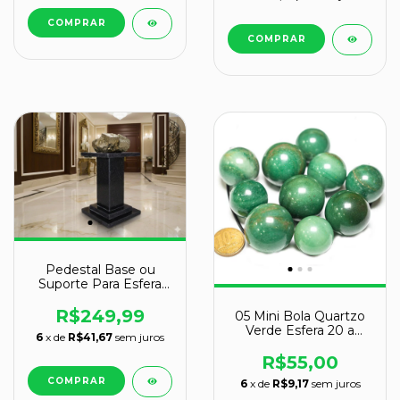
Pedestal Base ou
Suporte Para Esfera
em Granito Reff
109095
R$249,99
05 Mini Bola Quartzo
Verde Esfera 20 a
6
x de
R$41,67
sem juros
30mm ATACADO
REFF 130602
R$55,00
6
x de
R$9,17
sem juros