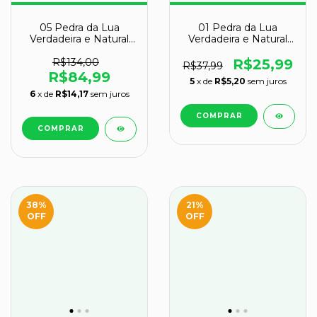
05 Pedra da Lua
01 Pedra da Lua
Verdadeira e Natural
Verdadeira e Natural
Bruto 50 a 60g Classe
Bruto 40 a 50g Classe
B
B
R$134,00
R$25,99
R$37,99
R$84,99
5
x de
R$5,20
sem juros
6
x de
R$14,17
sem juros
38
%
21
%
OFF
OFF