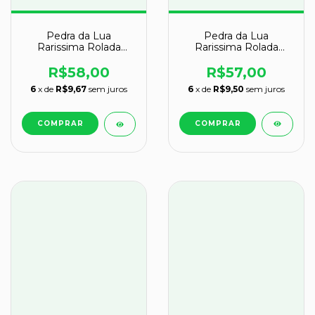
Pedra da Lua
Pedra da Lua
Rarissima Rolada
Rarissima Rolada
Natural de Garimpo
Natural de Garimpo
Cod 123872
Cod 123870
R$57,00
R$58,00
6
x de
R$9,50
sem juros
6
x de
R$9,67
sem juros