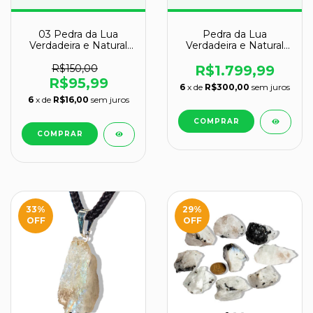
03 Pedra da Lua
Pedra da Lua
Verdadeira e Natural
Verdadeira e Natural
Bruto 60 a 70g Classe
Bruto 2,25kg 17cm
B
Classe B
R$150,00
R$1.799,99
R$95,99
6
x de
R$300,00
sem juros
6
x de
R$16,00
sem juros
33
%
29
%
OFF
OFF