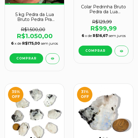
Colar Pedrinha Bruto
Pedra da Lua
5 kg Pedra da Lua
Verdadeira Pino Prata
Bruto Pedra Pra
950
R$129,99
Lapidar e Revenda
R$99,99
Atacado
R$1.500,00
R$1.050,00
6
x de
R$16,67
sem juros
6
x de
R$175,00
sem juros
COMPRAR
35
%
31
%
OFF
OFF