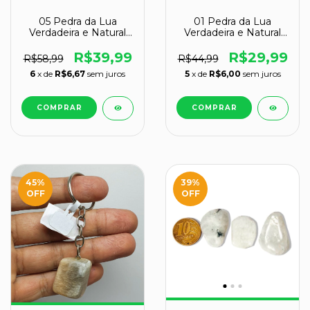
05 Pedra da Lua
01 Pedra da Lua
Verdadeira e Natural
Verdadeira e Natural
Bruto 20 a 30g Classe
Bruto 50 a 60g Classe
B
B
R$39,99
R$29,99
R$58,99
R$44,99
6
x de
R$6,67
sem juros
5
x de
R$6,00
sem juros
45
%
39
%
OFF
OFF