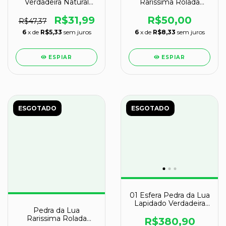
Verdadeira Natural
Rarissima Rolada
Rolado 13g Classe B
Natural de Garimpo
Cod 123926
R$31,99
R$50,00
R$47,37
6
x de
R$5,33
sem juros
6
x de
R$8,33
sem juros
ESPIAR
ESPIAR
ESGOTADO
ESGOTADO
01 Esfera Pedra da Lua
Lapidado Verdadeira
Pedra da Lua
380 g 6,4 cm
Rarissima Rolada
R$380,90