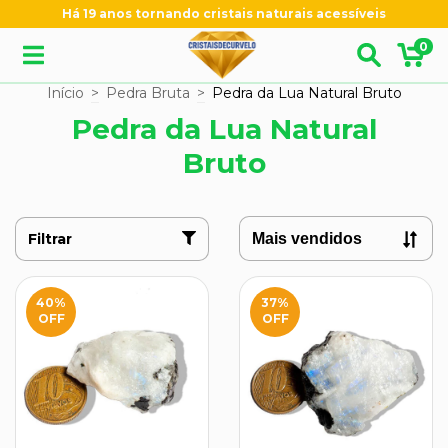
Há 19 anos tornando cristais naturais acessíveis
0
Início
>
Pedra Bruta
>
Pedra da Lua Natural Bruto
Pedra da Lua Natural
Bruto
Filtrar
40
%
37
%
OFF
OFF