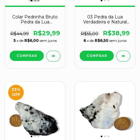
Colar Pedrinha Bruto
03 Pedra da Lua
Pedra da Lua
Verdadeira e Natural
Verdadeira Pino
Bruto 30 a 40g Classe
Prateado
B
R$29,99
R$38,99
R$44,99
R$55,00
5
x de
R$6,00
sem juros
6
x de
R$6,50
sem juros
33
%
OFF