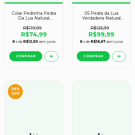
Colar Pedrinha Pedra
05 Pedra da Lua
Da Lua Natural
Verdadeira Natural
Montagem Pino Prata
Rolado 10 a 20g
950
Classe B
R$119,99
R$125,99
R$74,99
R$99,99
6
x de
R$12,50
sem juros
6
x de
R$16,67
sem juros
36
%
OFF