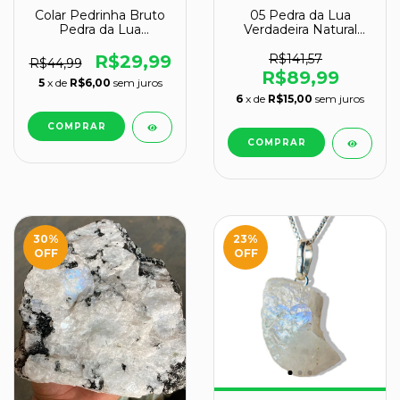
Colar Pedrinha Bruto
05 Pedra da Lua
Pedra da Lua
Verdadeira Natural
Verdadeira Pino
Rolado Média 4g
Dourado
Classe B
R$29,99
R$141,57
R$44,99
R$89,99
5
x de
R$6,00
sem juros
6
x de
R$15,00
sem juros
30
%
23
%
OFF
OFF