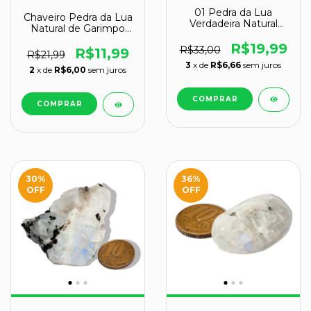
01 Pedra da Lua
Chaveiro Pedra da Lua
Verdadeira Natural
Natural de Garimpo
Rolado Média 4g
cod 130171
Classe B
R$19,99
R$33,00
R$11,99
R$21,99
3
x de
R$6,66
sem juros
2
x de
R$6,00
sem juros
30
%
36
%
OFF
OFF