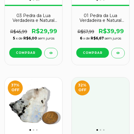
03 Pedra da Lua
01 Pedra da Lua
Verdadeira e Natural
Verdadeira e Natural
Bruto 20 a 30g Classe
Bruto 60 a 70g Classe
B
B
R$29,99
R$39,99
R$45,99
R$57,99
5
x de
R$6,00
sem juros
6
x de
R$6,67
sem juros
37
%
32
%
OFF
OFF