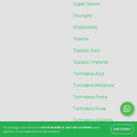
Super Seven
Shungita
Shattuckite
Titanita
Topázio Azul
Topázio Imperial
Turmalina Azul
Turmalina Melancia
Turmalina Preta
Turmalina Rosa
Turmalina Rubelita
Ao navegar por este site
você aceita o uso de cookies
para
ENTENDI
Turmalina Verde
agilizar a sua experiência de compra.