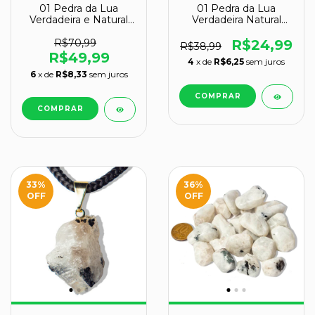
01 Pedra da Lua
01 Pedra da Lua
Verdadeira e Natural
Verdadeira Natural
Bruto 70 a 80g Classe
Rolado 10 a 20g
B
Classe B
R$70,99
R$24,99
R$38,99
R$49,99
4
x de
R$6,25
sem juros
6
x de
R$8,33
sem juros
33
%
36
%
OFF
OFF