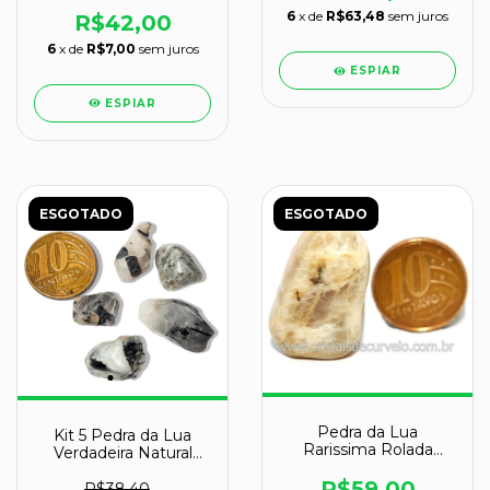
Natural de Garimpo
6
x de
R$63,48
sem juros
Cod 123943
R$42,00
6
x de
R$7,00
sem juros
ESPIAR
ESPIAR
ESGOTADO
ESGOTADO
Pedra da Lua
Kit 5 Pedra da Lua
Rarissima Rolada
Verdadeira Natural
Natural de Garimpo
Rolado 12g Classe B
Cod 123871
R$59,00
R$38,40