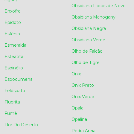
Obsidiana Flocos de Neve
Enxofre
Obsidiana Mahogany
Epidoto
Obsidiana Negra
Esfênio
Obsidiana Verde
Esmeralda
Olho de Falcão
Esteatita
Olho de Tigre
Espinélio
Onix
Espodumena
Onix Preto
Feldspato
Onix Verde
Fluorita
Opala
Fumê
Opalina
Flor Do Deserto
Pedra Areia