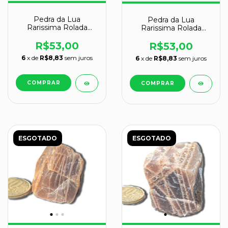
Pedra da Lua
Pedra da Lua
Rarissima Rolada
Rarissima Rolada
Natural de Garimpo
Natural de Garimpo
Cod 123932
Cod 123945
R$53,00
R$53,00
6
x de
R$8,83
sem juros
6
x de
R$8,83
sem juros
ESGOTADO
ESGOTADO