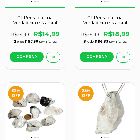
01 Pedra da Lua
01 Pedra da Lua
Verdadeira e Natural
Verdadeira e Natural
Bruto 20 a 30g Classe
Bruto 30 a 40g Classe
B
B
R$14,99
R$18,99
R$24,99
R$29,99
2
x de
R$7,50
sem juros
3
x de
R$6,33
sem juros
32
%
25
%
OFF
OFF