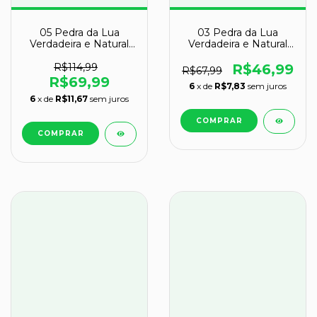
05 Pedra da Lua
03 Pedra da Lua
Verdadeira e Natural
Verdadeira e Natural
Bruto 40 a 50g Classe
Bruto 40 a 50g Classe
B
B
R$114,99
R$46,99
R$67,99
R$69,99
6
x de
R$7,83
sem juros
6
x de
R$11,67
sem juros