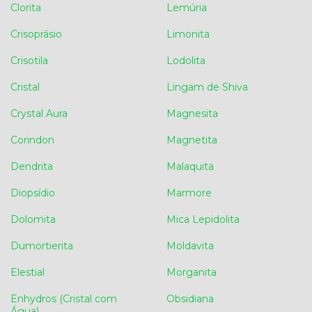
Clorita
Lemúria
Crisoprásio
Limonita
Crisotila
Lodolita
Cristal
Lingam de Shiva
Crystal Aura
Magnesita
Corindon
Magnetita
Dendrita
Malaquita
Diopsídio
Marmore
Dolomita
Mica Lepidolita
Dumortierita
Moldavita
Elestial
Morganita
Enhydros (Cristal com
Obsidiana
Água)