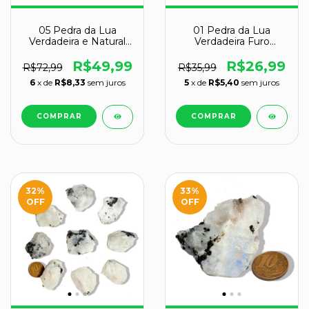
05 Pedra da Lua
01 Pedra da Lua
Verdadeira e Natural
Verdadeira Furo
Bruto 30 a 40g Classe
Vazado 30 a 40mm
B
Classe B
R$49,99
R$26,99
R$72,99
R$35,99
6
x de
R$8,33
sem juros
5
x de
R$5,40
sem juros
32
%
33
%
OFF
OFF