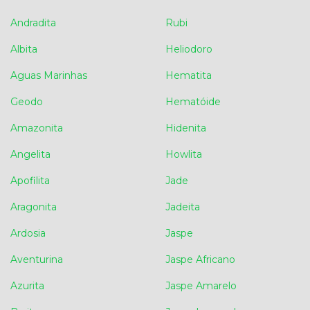
Andradita
Rubi
Albita
Heliodoro
Aguas Marinhas
Hematita
Geodo
Hematóide
Amazonita
Hidenita
Angelita
Howlita
Apofilita
Jade
Aragonita
Jadeita
Ardosia
Jaspe
Aventurina
Jaspe Africano
Azurita
Jaspe Amarelo