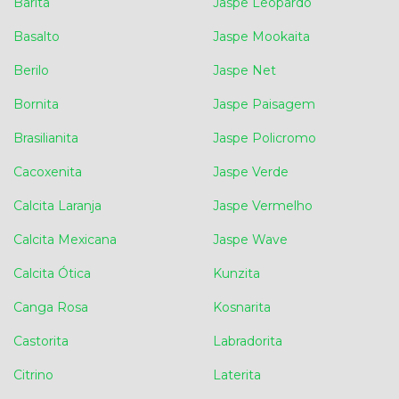
Barita
Jaspe Leopardo
Basalto
Jaspe Mookaita
Berilo
Jaspe Net
Bornita
Jaspe Paisagem
Brasilianita
Jaspe Policromo
Cacoxenita
Jaspe Verde
Calcita Laranja
Jaspe Vermelho
Calcita Mexicana
Jaspe Wave
Calcita Ótica
Kunzita
Canga Rosa
Kosnarita
Castorita
Labradorita
Citrino
Laterita