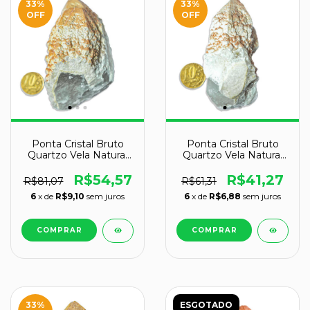
33
%
33
%
OFF
OFF
Ponta Cristal Bruto
Ponta Cristal Bruto
Quartzo Vela Natural
Quartzo Vela Natural
Tipo A 90 a 100 mm
Tipo A 80 a 90 mm
225 g
163 g
R$54,57
R$41,27
R$81,07
R$61,31
6
x de
R$9,10
sem juros
6
x de
R$6,88
sem juros
33
%
ESGOTADO