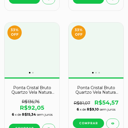
33
%
33
%
OFF
OFF
Ponta Cristal Bruto
Ponta Cristal Bruto
Quartzo Vela Natural
Quartzo Vela Natural
Tipo A 130 a 140 mm
Tipo B 130 a 140 mm
405 g
336 g
R$136,76
R$54,57
R$81,07
R$92,05
6
x de
R$9,10
sem juros
6
x de
R$15,34
sem juros