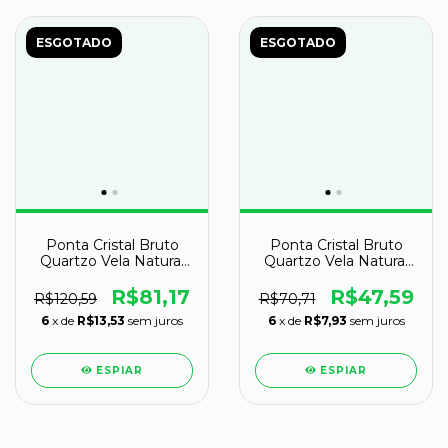
ESGOTADO
ESGOTADO
Ponta Cristal Bruto
Ponta Cristal Bruto
Quartzo Vela Natural
Quartzo Vela Natural
Tipo A 110 a 120 mm
Tipo A 10,8cm 149g
384 g
R$81,17
R$47,59
R$120,59
R$70,71
6
x de
R$13,53
sem juros
6
x de
R$7,93
sem juros
ESPIAR
ESPIAR