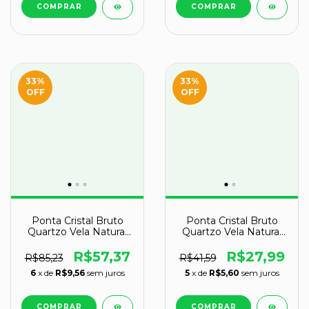
33
%
33
%
OFF
OFF
Ponta Cristal Bruto
Ponta Cristal Bruto
Quartzo Vela Natural
Quartzo Vela Natural
Tipo A 110 a 120 mm
Tipo C 150 a 160 mm
237 g
438 g
R$57,37
R$27,99
R$85,23
R$41,59
6
x de
R$9,56
sem juros
5
x de
R$5,60
sem juros