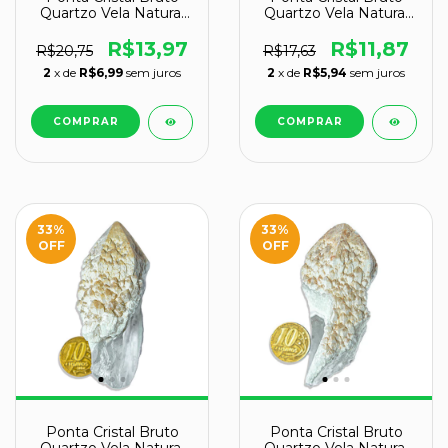
Quartzo Vela Natural
Quartzo Vela Natural
Tipo B 60 a 70 mm 41
Tipo C 50 a 60 mm 35
g
g
R$13,97
R$11,87
R$20,75
R$17,63
2
x de
R$6,99
sem juros
2
x de
R$5,94
sem juros
33
%
33
%
OFF
OFF
Ponta Cristal Bruto
Ponta Cristal Bruto