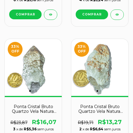
33
%
33
%
OFF
OFF
Ponta Cristal Bruto
Ponta Cristal Bruto
Quartzo Vela Natural
Quartzo Vela Natural
Tipo B 50 a 60 mm 58
Tipo C 50 a 60 mm 49
g
g
R$16,07
R$13,27
R$23,87
R$19,71
3
x de
R$5,36
sem juros
2
x de
R$6,64
sem juros