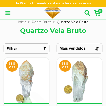
Há 19 anos tornando cristais naturais acessíveis
0
Início
>
Pedra Bruta
>
Quartzo Vela Bruto
Quartzo Vela Bruto
Filtrar
33
%
33
%
OFF
OFF