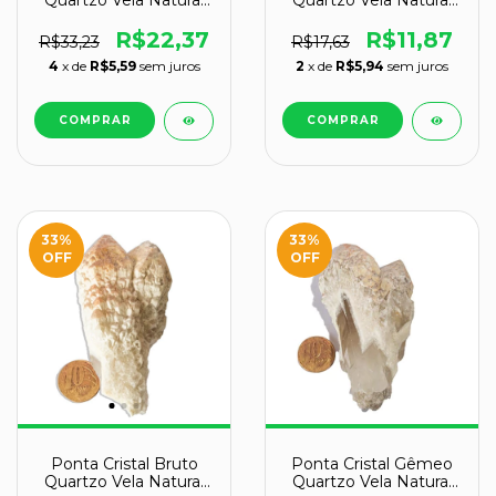
Quartzo Vela Natural
Quartzo Vela Natural
Tipo A 70 a 80 mm 69
Tipo B 70 a 80 mm 58
g
g
R$22,37
R$11,87
R$33,23
R$17,63
4
x de
R$5,59
sem juros
2
x de
R$5,94
sem juros
33
%
33
%
OFF
OFF
Ponta Cristal Bruto
Ponta Cristal Gêmeo
Quartzo Vela Natural
Quartzo Vela Natural