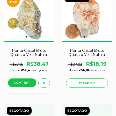
OFF
Ponta Cristal Bruto
Ponta Cristal Bruto
Quartzo Vela Natural
Quartzo Vela Natural
Tipo A 70 a 80 mm
Tipo B 50 a 55 mm 39g
147 g
R$38,47
R$18,19
R$57,15
R$27,03
6
x de
R$6,41
sem juros
3
x de
R$6,06
sem juros
ESPIAR
ESGOTADO
ESGOTADO