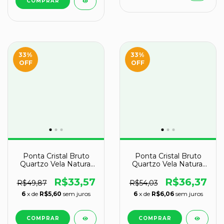
33
%
33
%
OFF
OFF
Ponta Cristal Bruto
Ponta Cristal Bruto
Quartzo Vela Natural
Quartzo Vela Natural
Tipo B 120 a 130 mm
Tipo B 110 a 120 mm
237 g
208 g
R$33,57
R$36,37
R$49,87
R$54,03
6
x de
R$5,60
sem juros
6
x de
R$6,06
sem juros