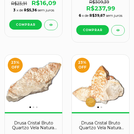
R$16,09
R$309,39
R$23,91
R$237,99
3
x de
R$5,36
sem juros
6
x de
R$39,67
sem juros
23
%
23
%
OFF
OFF
Drusa Cristal Bruto
Drusa Cristal Bruto
Quartzo Vela Natural
Quartzo Vela Natural
Tipo B 145mm 494g
Tipo A 95mm 266g