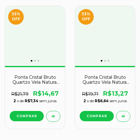
33
%
33
%
OFF
OFF
Ponta Cristal Bruto
Ponta Cristal Bruto
Quartzo Vela Natural
Quartzo Vela Natural
Tipo B 40 a 50 mm 19
Tipo A 40 a 50 mm 28
g
g
R$14,67
R$13,27
R$21,79
R$19,71
2
x de
R$7,34
sem juros
2
x de
R$6,64
sem juros