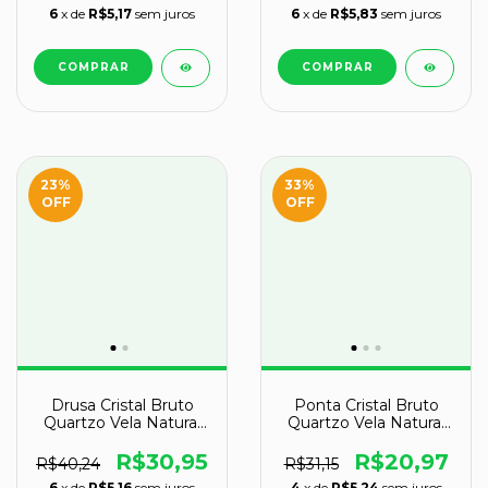
6
x de
R$5,17
sem juros
6
x de
R$5,83
sem juros
23
%
33
%
OFF
OFF
Drusa Cristal Bruto
Ponta Cristal Bruto
Quartzo Vela Natural
Quartzo Vela Natural
Tipo B 90mm 164g
Tipo A 50 a 60 mm 63
g
R$30,95
R$20,97
R$40,24
R$31,15
6
x de
R$5,16
sem juros
4
x de
R$5,24
sem juros