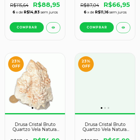
R$88,95
R$66,95
R$115,64
R$87,04
6
x de
R$14,83
sem juros
6
x de
R$11,16
sem juros
23
%
23
%
OFF
OFF
Drusa Cristal Bruto
Drusa Cristal Bruto
Quartzo Vela Natural
Quartzo Vela Natural
Tipo A 93mm 299g
Tipo A 78mm 180g
141766