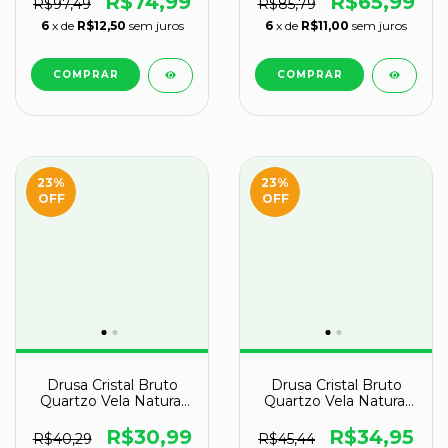
R$74,99
R$65,99
R$97,49
R$85,79
6
x de
R$12,50
sem juros
6
x de
R$11,00
sem juros
23
%
23
%
OFF
OFF
Drusa Cristal Bruto
Drusa Cristal Bruto
Quartzo Vela Natural
Quartzo Vela Natural
Tipo B 80mm 115g
Tipo A 57mm 62g
R$30,99
R$34,95
R$40,29
R$45,44