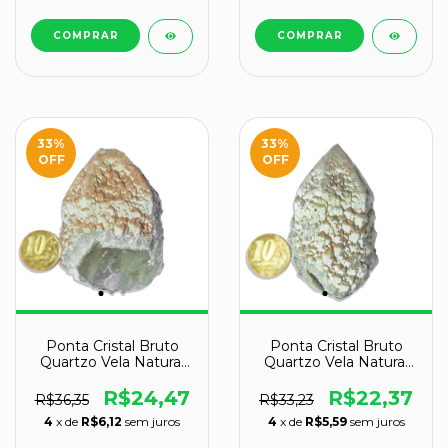
33
%
33
%
OFF
OFF
Ponta Cristal Bruto
Ponta Cristal Bruto
Quartzo Vela Natural
Quartzo Vela Natural
Tipo B 60 a 70 mm
Tipo A 60 a 70 mm
123 g
105 g
R$24,47
R$22,37
R$36,35
R$33,23
4
x de
R$6,12
sem juros
4
x de
R$5,59
sem juros