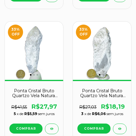
33
%
33
%
OFF
OFF
Ponta Cristal Bruto
Ponta Cristal Bruto
Quartzo Vela Natural
Quartzo Vela Natural
Tipo B 100 a 110 mm
Tipo C 100 a 110 mm
133 g
169 g
R$27,97
R$18,19
R$41,55
R$27,03
5
x de
R$5,59
sem juros
3
x de
R$6,06
sem juros