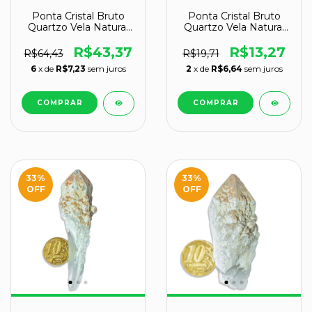
Ponta Cristal Bruto
Ponta Cristal Bruto
Quartzo Vela Natural
Quartzo Vela Natural
Tipo A 100 a 110 mm
Tipo C 90 a 100 mm
167 g
80g
R$43,37
R$13,27
R$64,43
R$19,71
6
x de
R$7,23
sem juros
2
x de
R$6,64
sem juros
33
%
33
%
OFF
OFF