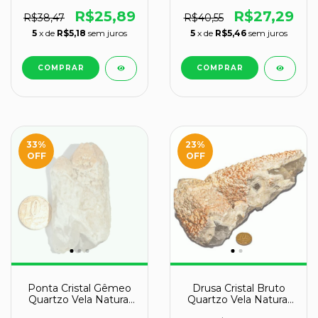
Tipo C 75 a 85 mm
Tipo C 80 a 90mm
120g
96g
R$25,89
R$27,29
R$38,47
R$40,55
5
x de
R$5,18
sem juros
5
x de
R$5,46
sem juros
33
%
23
%
OFF
OFF
Ponta Cristal Gêmeo
Drusa Cristal Bruto
Quartzo Vela Natural
Quartzo Vela Natural
Tipo C 60 a 65mm 68g
Tipo B 198mm 1002g