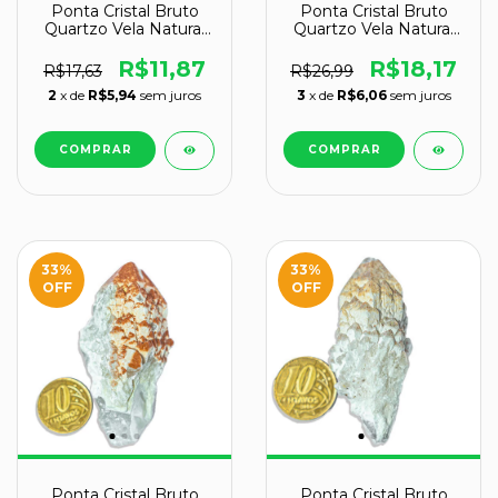
Ponta Cristal Bruto
Ponta Cristal Bruto
Quartzo Vela Natural
Quartzo Vela Natural
Tipo C 80 a 90 mm 58
Tipo A 60 a 70 mm 49
g
g
R$11,87
R$18,17
R$17,63
R$26,99
2
x de
R$5,94
sem juros
3
x de
R$6,06
sem juros
33
%
33
%
OFF
OFF
Ponta Cristal Bruto
Ponta Cristal Bruto