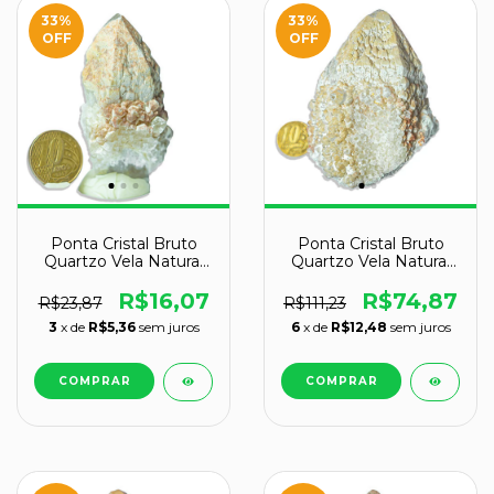
33
%
33
%
OFF
OFF
Ponta Cristal Bruto
Ponta Cristal Bruto
Quartzo Vela Natural
Quartzo Vela Natural
Tipo A 50 a 60 mm 41
Tipo A 80 a 90 mm
g
321 g
R$16,07
R$74,87
R$23,87
R$111,23
3
x de
R$5,36
sem juros
6
x de
R$12,48
sem juros