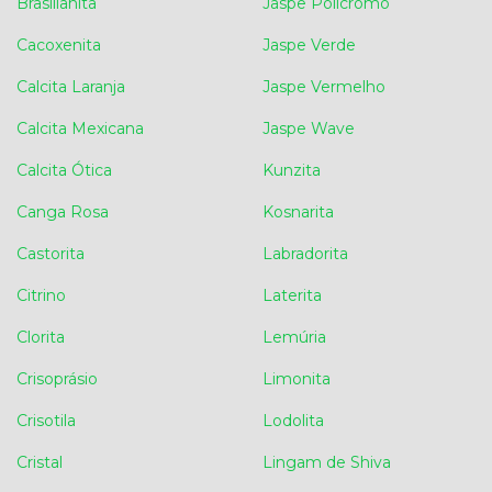
Brasilianita
Jaspe Policromo
Cacoxenita
Jaspe Verde
Calcita Laranja
Jaspe Vermelho
Calcita Mexicana
Jaspe Wave
Calcita Ótica
Kunzita
Canga Rosa
Kosnarita
Castorita
Labradorita
Citrino
Laterita
Clorita
Lemúria
Crisoprásio
Limonita
Crisotila
Lodolita
Cristal
Lingam de Shiva