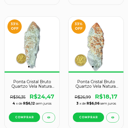
33
%
33
%
OFF
OFF
Ponta Cristal Bruto
Ponta Cristal Bruto
Quartzo Vela Natural
Quartzo Vela Natural
Tipo B 90 a 100 mm
Tipo B 80 a 90 mm 72
112 g
g
R$24,47
R$18,17
R$36,35
R$26,99
4
x de
R$6,12
sem juros
3
x de
R$6,06
sem juros