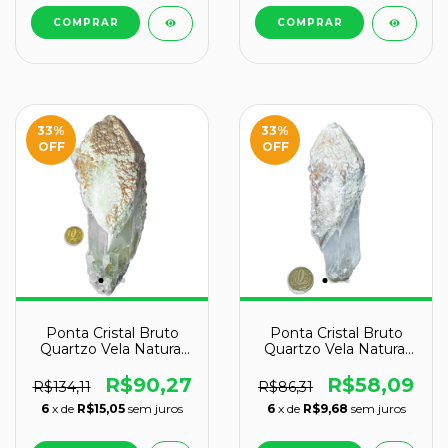
33
%
33
%
OFF
OFF
Ponta Cristal Bruto
Ponta Cristal Bruto
Quartzo Vela Natural
Quartzo Vela Natural
Tipo B 150 a 160 mm
Tipo A 120 a 130 mm
781 g
242 g
R$90,27
R$58,09
R$134,11
R$86,31
6
x de
R$15,05
sem juros
6
x de
R$9,68
sem juros