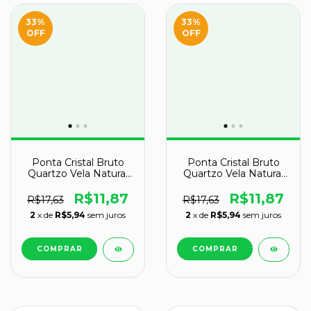
33
%
33
%
OFF
OFF
Ponta Cristal Bruto
Ponta Cristal Bruto
Quartzo Vela Natural
Quartzo Vela Natural
Tipo C 70 a 80 mm 44
Tipo C 50 a 60 mm 25
g
g
R$11,87
R$11,87
R$17,63
R$17,63
2
x de
R$5,94
sem juros
2
x de
R$5,94
sem juros