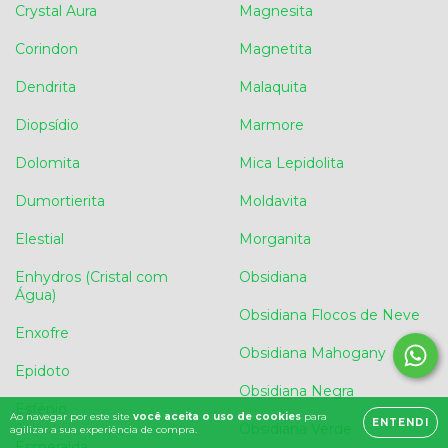
Crystal Aura
Magnesita
Corindon
Magnetita
Dendrita
Malaquita
Diopsídio
Marmore
Dolomita
Mica Lepidolita
Dumortierita
Moldavita
Elestial
Morganita
Enhydros (Cristal com
Obsidiana
Água)
Obsidiana Flocos de Neve
Enxofre
Obsidiana Mahogany
Epidoto
Obsidiana Negra
Esfênio
Ao navegar por este site
você aceita o uso de cookies
para
ENTENDI
Obsidiana Verde
agilizar a sua experiência de compra.
Esmeralda