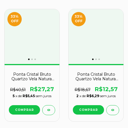
33
%
33
%
OFF
OFF
Ponta Cristal Bruto
Ponta Cristal Bruto
Quartzo Vela Natural
Quartzo Vela Natural
Tipo A 80 a 90 mm 95
Tipo C 60 a 70 mm 34
g
g
R$27,27
R$12,57
R$40,51
R$18,67
5
x de
R$5,45
sem juros
2
x de
R$6,29
sem juros