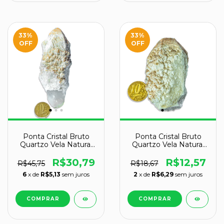
33
%
33
%
OFF
OFF
Ponta Cristal Bruto
Ponta Cristal Bruto
Quartzo Vela Natural
Quartzo Vela Natural
Tipo A 90 a 100 mm
Tipo C 60 a 70 mm 78
110 g
g
R$30,79
R$12,57
R$45,75
R$18,67
6
x de
R$5,13
sem juros
2
x de
R$6,29
sem juros