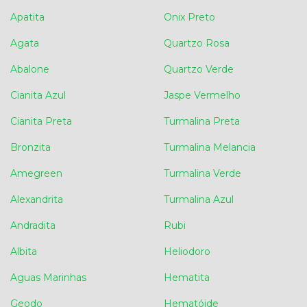
Apatita
Onix Preto
Agata
Quartzo Rosa
Abalone
Quartzo Verde
Cianita Azul
Jaspe Vermelho
Cianita Preta
Turmalina Preta
Bronzita
Turmalina Melancia
Amegreen
Turmalina Verde
Alexandrita
Turmalina Azul
Andradita
Rubi
Albita
Heliodoro
Aguas Marinhas
Hematita
Geodo
Hematóide