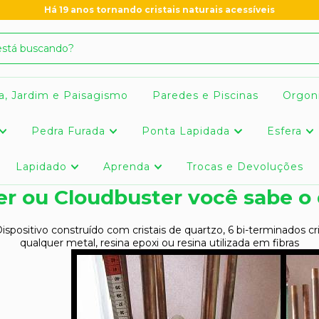
Há 19 anos tornando cristais naturais acessíveis
a, Jardim e Paisagismo
Paredes e Piscinas
Orgon
Pedra Furada
Ponta Lapidada
Esfera
Lapidado
Aprenda
Trocas e Devoluções
 ou Cloudbuster você sabe o 
positivo construído com cristais de quartzo, 6 bi-terminados cris
qualquer metal, resina epoxi ou resina utilizada em fibras