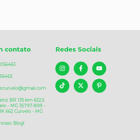
m contato
Redes Sociais
056463
56463
sdecurvelo@gmail.com
triz BR 135 km 632,5
elo - MG 35797-899 -
v.JK 662 Curvelo - MG
 nosso Blog!