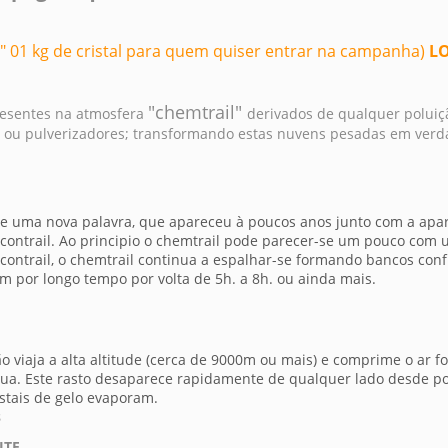
tis" 01 kg de cristal para quem quiser entrar na campanha)
LO
"chemtrail"
resentes na atmosfera
derivados de qualquer poluiç
 ou pulverizadores; transformando estas nuvens pesadas em verda
te uma nova palavra, que apareceu à poucos anos junto com a apa
 contrail. Ao principio o chemtrail pode parecer-se um pouco com 
ontrail, o chemtrail continua a espalhar-se formando bancos con
am por longo tempo por volta de 5h. a 8h. ou ainda mais.
 viaja a alta altitude (cerca de 9000m ou mais) e comprime o ar fo
ua. Este rasto desaparece rapidamente de qualquer lado desde po
stais de gelo evaporam.
s
ITE