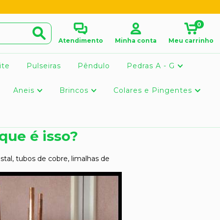
0
Atendimento
Minha conta
Meu carrinho
ite
Pulseiras
Pêndulo
Pedras A - G
Aneis
Brincos
Colares e Pingentes
que é isso?
tal, tubos de cobre, limalhas de