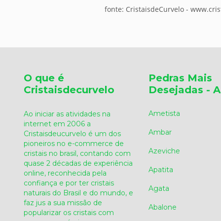
fonte: CristaisdeCurvelo - www.cri
O que é
Pedras Mais
Cristaisdecurvelo
Desejadas - A
Ametista
Ao iniciar as atividades na
internet em 2006 a
Ambar
Cristaisdeucurvelo é um dos
pioneiros no e-commerce de
Azeviche
cristais no brasil, contando com
quase 2 décadas de experiência
Apatita
online, reconhecida pela
confiança e por ter cristais
Agata
naturais do Brasil e do mundo, e
faz jus a sua missão de
Abalone
popularizar os cristais com