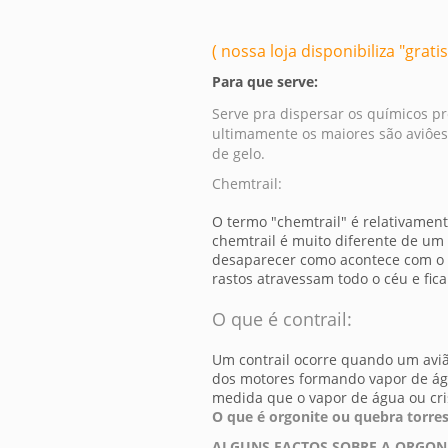
( nossa loja disponibiliza "gra
Para que serve:
Serve pra dispersar os químicos p
ultimamente os maiores são aviôes
de gelo.
Chemtrail:
O termo "chemtrail" é relativamen
chemtrail é muito diferente de um
desaparecer como acontece com o c
rastos atravessam todo o céu e fic
O que é contrail:
Um contrail ocorre quando um avião
dos motores formando vapor de ág
medida que o vapor de água ou cri
O que é orgonite ou quebra torre
ALGUNS FACTOS SOBRE A ORGON