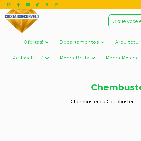
Ofertas!
Departamentos
Arquitetur
Pedras H - Z
Pedra Bruta
Pedra Rolada
Chembuster
Chembuster ou Cloudbuster = Dis