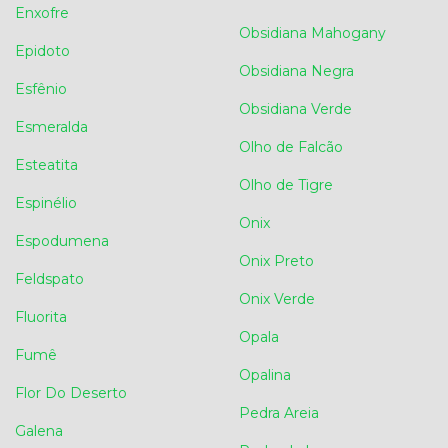
Enxofre
Obsidiana Mahogany
Epidoto
Obsidiana Negra
Esfênio
Obsidiana Verde
Esmeralda
Olho de Falcão
Esteatita
Olho de Tigre
Espinélio
Onix
Espodumena
Onix Preto
Feldspato
Onix Verde
Fluorita
Opala
Fumê
Opalina
Flor Do Deserto
Pedra Areia
Galena