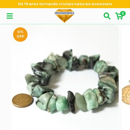
Há 19 anos tornando cristais naturais acessíveis
0
0
%
OFF