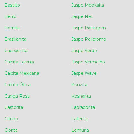
Basalto
Jaspe Mookaita
Berilo
Jaspe Net
Bornita
Jaspe Paisagem
Brasilianita
Jaspe Policromo
Cacoxenita
Jaspe Verde
Calcita Laranja
Jaspe Vermelho
Calcita Mexicana
Jaspe Wave
Calcita Ótica
Kunzita
Canga Rosa
Kosnarita
Castorita
Labradorita
Citrino
Laterita
Clorita
Lemúria