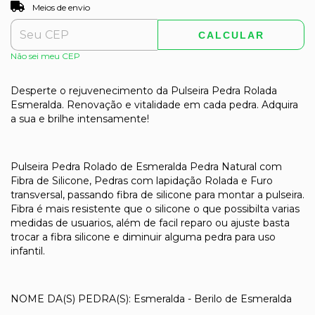
ALTERAR CEP
Entregas para o CEP:
Meios de envio
CALCULAR
Não sei meu CEP
Desperte o rejuvenecimento da Pulseira Pedra Rolada
Esmeralda. Renovação e vitalidade em cada pedra. Adquira
a sua e brilhe intensamente!
Pulseira Pedra Rolado de Esmeralda Pedra Natural com
Fibra de Silicone, Pedras com lapidação Rolada e Furo
transversal, passando fibra de silicone para montar a pulseira.
Fibra é mais resistente que o silicone o que possibilta varias
medidas de usuarios, além de facil reparo ou ajuste basta
trocar a fibra silicone e diminuir alguma pedra para uso
infantil.
NOME DA(S) PEDRA(S): Esmeralda - Berilo de Esmeralda