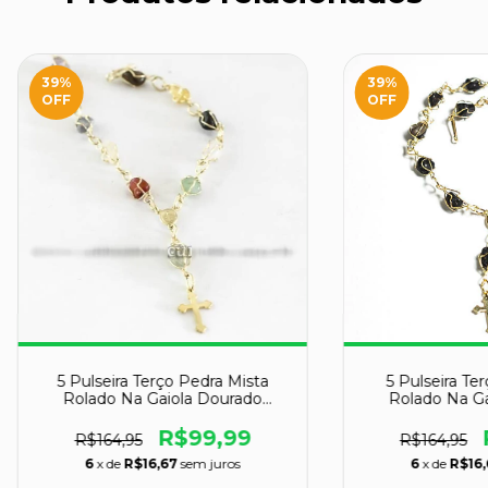
39
%
39
%
OFF
OFF
5 Pulseira Terço Pedra Mista
5 Pulseira Te
Rolado Na Gaiola Dourado
Rolado Na Ga
ATACADO
ATA
R$99,99
R$164,95
R$164,95
6
x de
R$16,67
sem juros
6
x de
R$16,