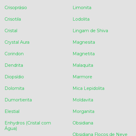
Crisoprásio
Limonita
Crisotila
Lodolita
Cristal
Lingam de Shiva
Crystal Aura
Magnesita
Corindon
Magnetita
Dendrita
Malaquita
Diopsídio
Marmore
Dolomita
Mica Lepidolita
Dumortierita
Moldavita
Elestial
Morganita
Enhydros (Cristal com
Obsidiana
Água)
Obsidiana Flocos de Neve