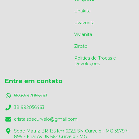
Unakita
Uvavorita
Vivianita
Zircão
Politica de Trocas e
Devoluções
Entre em contato
5538992056463
38 992056463
cristaisdecurvelo@gmail.com
Sede Matriz BR 135 km 632,5 SN Curvelo - MG 35797-
899 - Filial Av.JK 662 Curvelo - MG