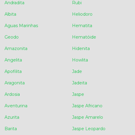
Andradita
Rubi
Albita
Heliodoro
Aguas Marinhas
Hematita
Geodo
Hematóide
Amazonita
Hidenita
Angelita
Howlita
Apofilita
Jade
Aragonita
Jadeita
Ardosia
Jaspe
Aventurina
Jaspe Africano
Azurita
Jaspe Amarelo
Barita
Jaspe Leopardo