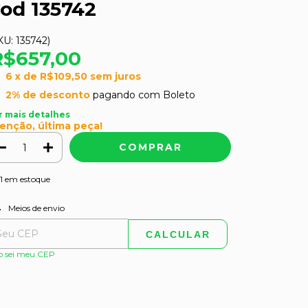
od 135742
KU:
135742
)
R$657,00
6
x de
R$109,50
sem juros
2% de desconto
pagando com Boleto
r mais detalhes
enção, última peça!
1
em estoque
ALTERAR CEP
regas para o CEP:
Meios de envio
CALCULAR
o sei meu CEP