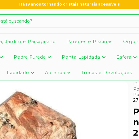
Há 19 anos tornando cristais naturais acessíveis
a, Jardim e Paisagismo
Paredes e Piscinas
Orgon
Pedra Furada
Ponta Lapidada
Esfera
Lapidado
Aprenda
Trocas e Devoluções
Iní
Po
Po
27
P
n
2