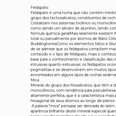
Feldspato
Feldspato é uma rocha que não contém minério
grupo dos tectossilicatos, constituintes de ro
Cristalizam nos sistemas triclínico ou monoclí
como sendo um silicato de alumínio, tendo com
fórmula química geralMais raramente existem f
total ou parcialmente por átomos de Bário Cel
BuddingtonitaComo os elementos Silício e Alum
de se admirar que os feldspatos compõem mais
conteúdo e o tipo de feldspato, mais o conteú
base para o conhecimento e classificação das 
intrusivas quanto extrusivas; os feldspatos o
pegmatitas e se desenvolvem em muitos tip
encontrados em alguns tipos de rochas sedime
Mica
Mineral, do grupo dos filossilicatos, que têm a d
monoclínicos, com tendência para pseudohexago
altamente perfeita, que é a característica mais
hexagonal de seus átomos ao longo de planos 
A palavra "mica" pensase ser derivada do latim p
aparência brilhante deste mineral especial qua