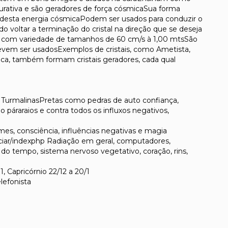
curativa e são geradores de força cósmicaSua forma
o desta energia cósmicaPodem ser usados para conduzir o
o voltar a terminação do cristal na direção que se deseja
s com variedade de tamanhos de 60 cm/s à 1,00 mtsSão
evem ser usadosExemplos de cristais, como Ametista,
ica, também formam cristais geradores, cada qual
 TurmalinasPretas como pedras de auto confiança,
 páraraios e contra todos os influxos negativos,
úmes, consciência, influências negativas e magia
iar/indexphp Radiação em geral, computadores,
do tempo, sistema nervoso vegetativo, coração, rins,
1, Capricórnio 22/12 a 20/1
elefonista