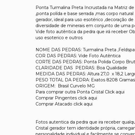
Ponta Turmalina Preta Incrustada na Matriz de
,ponta polída e base serrada ,mas corpo natura
gerador, ideal para uso esotérico ,decoração de
diversidade de minerais em conjunto de uma ped
Vide foto autêntica da pedra que irá receber Ob
uso esoterico e outros
NOME DAS PEDRAS: Turmalina Preta ,Feldspat
COR DAS PEDRAS: Vide Foto Autêntica
CORTE DAS PEDRAS: Ponta Polida Corpo Bruto N
CLARIDADE DAS PEDRAS: Boa Qualidade
MEDIDA DAS PEDRAS: Altura 27,0 x 18,2 Larg
PESO TOTAL DA PEDRA: Exatos 8208 Gramas
ORIGEM: Brasil Curvelo MG
Para comprar outra Ponta Cristal Click aqui
Comprar Pingentes click aqui
Comprar Atacado click aqui
Fotos autentica da pedra que ira receber qualq
Cristal gerador tem identidade própria, carregan
personalidade individual e facilmente se con