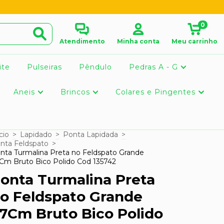
0
Atendimento
Minha conta
Meu carrinho
ite
Pulseiras
Pêndulo
Pedras A - G
Aneis
Brincos
Colares e Pingentes
cio
>
Lapidado
>
Ponta Lapidada
>
nta Feldspato
>
nta Turmalina Preta no Feldspato Grande
Cm Bruto Bico Polido Cod 135742
onta Turmalina Preta
o Feldspato Grande
7Cm Bruto Bico Polido