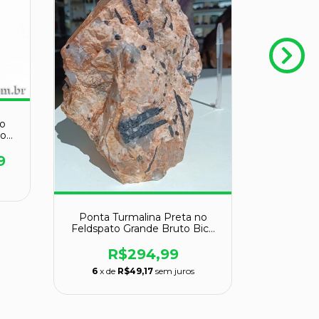
o
Cod
Ponta T
9
Feldspato
Bico P
R$1.289
6
x de
Ponta Turmalina Preta no
Feldspato Grande Bruto Bico
Polido
R$294,99
6
x de
R$49,17
sem juros