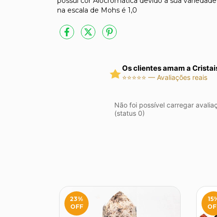
possui cor Alocromática devido a sua variedade
na escala de Mohs é 1,0
Os clientes amam a Cristai
⭐⭐⭐⭐⭐ — Avaliações reais
Não foi possível carregar avalia
(status 0)
23
%
15
OFF
OF