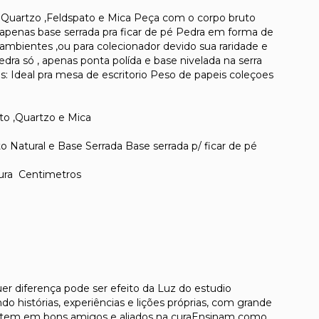
 Quartzo ,Feldspato e Mica Peça com o corpo bruto
l apenas base serrada pra ficar de pé Pedra em forma de
 ambientes ,ou para colecionador devido sua raridade e
ra só , apenas ponta polída e base nivelada na serra
s: Ideal pra mesa de escritorio Peso de papeis coleçoes
o ,Quartzo e Mica
atural e Base Serrada Base serrada p/ ficar de pé
ura Centimetros
uer diferença pode ser efeito da Luz do estudio
do histórias, experiências e lições próprias, com grande
vertem em bons amigos e aliados na curaEnsinam como