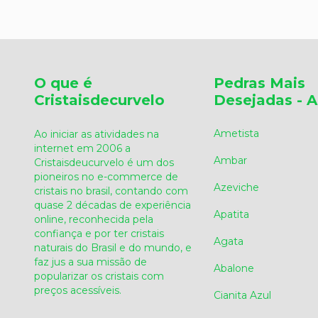
O que é
Pedras Mais
Cristaisdecurvelo
Desejadas - A
Ametista
Ao iniciar as atividades na
internet em 2006 a
Ambar
Cristaisdeucurvelo é um dos
pioneiros no e-commerce de
Azeviche
cristais no brasil, contando com
quase 2 décadas de experiência
Apatita
online, reconhecida pela
confiança e por ter cristais
Agata
naturais do Brasil e do mundo, e
faz jus a sua missão de
Abalone
popularizar os cristais com
preços acessíveis.
Cianita Azul