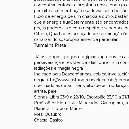
concentrar, enfocar e ampliar a nossa energia 
permite a concentração e a devida distribuiçã
fluxo de energia de um chackra a outro, bastand
que a energia fluaGeralmente são encontrado
peças poderosas e com respeito e sabedoria d
Citrino, Quartzo esfumaçado de terminação ún
canalizando suaprópria essência particular
Turmalina Preta
Já os antigos gregos e egípcios apreciavam as
perseverança e resistência Elas funcionam como
radiações e magia negra
Indicado para:Desconfianças, cobiça, inveja, ci
negrahttp://wwwcristaisdecurvelocombr/gerenc
queimaduras de Sol, sensibilidade às mudanças 
artrite, pele
Signos: Libra 23/9 a 22/10, Escorpião 23/10 a 21/1
Profissões: Eletricista, Minerador, Garimpeiro, T
Planeta: Plutão e Marte
Mês: Outubro
Chacra: Basico