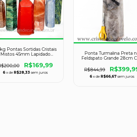
 kg Pontas Sortidas Cristais
Ponta Turmalina Preta n
Mistos 45mm Lapidado
Feldspato Grande 28cm 
COMUM
112383
R$169,99
R$200,00
R$399,9
R$844,99
6
x de
R$28,33
sem juros
6
x de
R$66,67
sem juros