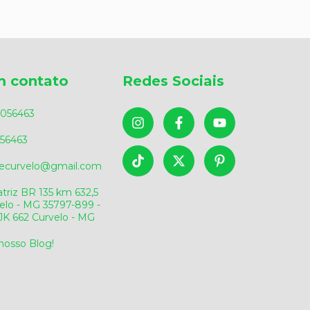
m contato
Redes Sociais
056463
56463
sdecurvelo@gmail.com
triz BR 135 km 632,5
elo - MG 35797-899 -
v.JK 662 Curvelo - MG
 nosso Blog!