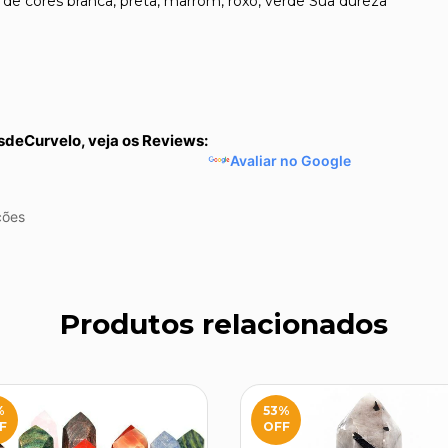
 de cores branca, preta, marrom, roxo, verde Sua dureza
sdeCurvelo, veja os Reviews:
Avaliar no Google
ções
Produtos relacionados
%
53
%
F
OFF