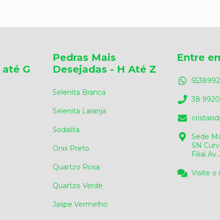
Pedras Mais
Entre e
 até G
Desejadas - H Até Z
5538992
Selenita Branca
38 9920
Selenita Laranja
cristai
Sodalita
Sede Ma
SN Curv
Onix Preto
Filial A
Quartzo Rosa
Visite o
Quartzo Verde
Jaspe Vermelho