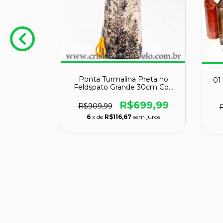
Ponta Turmalina Preta no
01
Feldspato Grande 30cm Cod
112384
R$699,99
R$909,99
malina
6
x de
R$116,67
sem juros
to Gerador
O
9
 juros