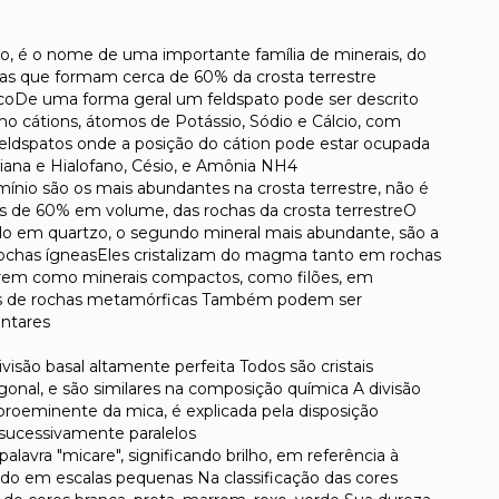
, é o nome de uma importante família de minerais, do
chas que formam cerca de 60% da crosta terrestre
nicoDe uma forma geral um feldspato pode ser descrito
o cátions, átomos de Potássio, Sódio e Cálcio, com
eldspatos onde a posição do cátion pode estar ocupada
siana e Hialofano, Césio, e Amônia NH4
ínio são os mais abundantes na crosta terrestre, não é
 de 60% em volume, das rochas da crosta terrestreO
do em quartzo, o segundo mineral mais abundante, são a
rochas ígneasEles cristalizam do magma tanto em rochas
correm como minerais compactos, como filões, em
os de rochas metamórficas Também podem ser
ntares
ivisão basal altamente perfeita Todos são cristais
nal, e são similares na composição química A divisão
 proeminente da mica, é explicada pela disposição
sucessivamente paralelos
alavra "micare", significando brilho, em referência à
ndo em escalas pequenas Na classificação das cores