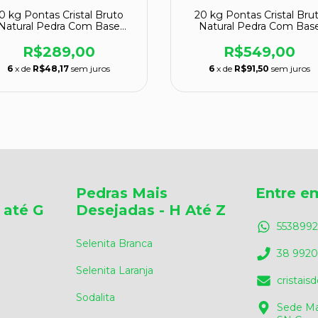
0 kg Pontas Cristal Bruto
20 kg Pontas Cristal Bru
Natural Pedra Com Base
Natural Pedra Com Bas
Serrada ATACADO
Serrada ATACADO
R$289,00
R$549,00
6
x de
R$48,17
sem juros
6
x de
R$91,50
sem juros
Pedras Mais
Entre e
 até G
Desejadas - H Até Z
5538992
Selenita Branca
38 9920
Selenita Laranja
cristai
Sodalita
Sede Ma