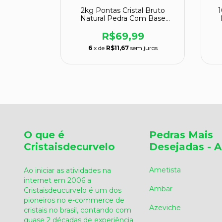
x Verde
2kg Pontas Cristal Bruto
1
o Médio
Natural Pedra Com Base
Serrada ATACADO
09,99
R$69,99
 juros
6
x de
R$11,67
sem juros
O que é
Pedras Mais
Cristaisdecurvelo
Desejadas - A
Ametista
Ao iniciar as atividades na
internet em 2006 a
Ambar
Cristaisdeucurvelo é um dos
pioneiros no e-commerce de
Azeviche
cristais no brasil, contando com
quase 2 décadas de experiência