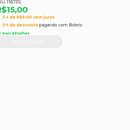
KU:
118731
)
R$15,00
3
x de
R$5,00
sem juros
2% de desconto
pagando com Boleto
r mais detalhes