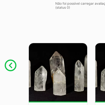
Não foi possível carregar avalia
(status 0)