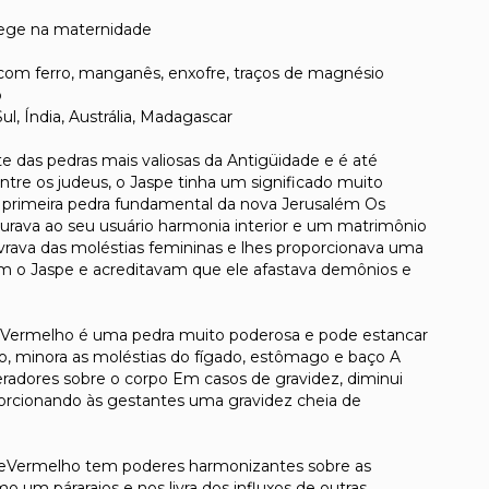
tege na maternidade
o com ferro, manganês, enxofre, traços de magnésio
o
 Sul, Índia, Austrália, Madagascar
e das pedras mais valiosas da Antigüidade e é até
re os judeus, o Jaspe tinha um significado muito
a primeira pedra fundamental da nova Jerusalém Os
urava ao seu usuário harmonia interior e um matrimônio
ivrava das moléstias femininas e lhes proporcionava uma
m o Jaspe e acreditavam que ele afastava demônios e
Vermelho é uma pedra muito poderosa e pode estancar
, minora as moléstias do fígado, estômago e baço A
radores sobre o corpo Em casos de gravidez, diminui
porcionando às gestantes uma gravidez cheia de
eVermelho tem poderes harmonizantes sobre as
 um páraraios e nos livra dos influxos de outras