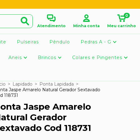
0
Atendimento
Minha conta
Meu carrinho
ite
Pulseiras
Pêndulo
Pedras A - G
Aneis
Brincos
Colares e Pingentes
cio
>
Lapidado
>
Ponta Lapidada
>
nta Jaspe Amarelo Natural Gerador Sextavado
d 118731
onta Jaspe Amarelo
atural Gerador
extavado Cod 118731