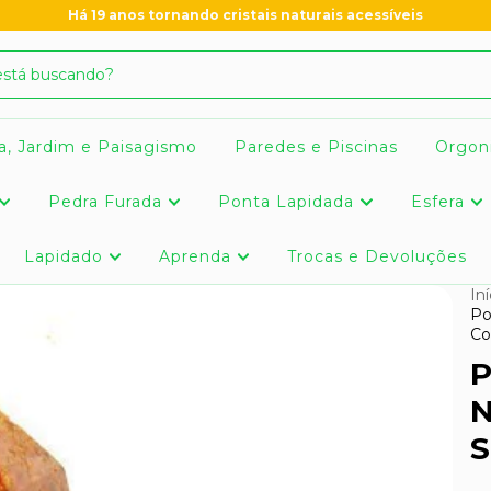
Há 19 anos tornando cristais naturais acessíveis
a, Jardim e Paisagismo
Paredes e Piscinas
Orgon
Pedra Furada
Ponta Lapidada
Esfera
Lapidado
Aprenda
Trocas e Devoluções
Iní
Po
Co
P
N
S