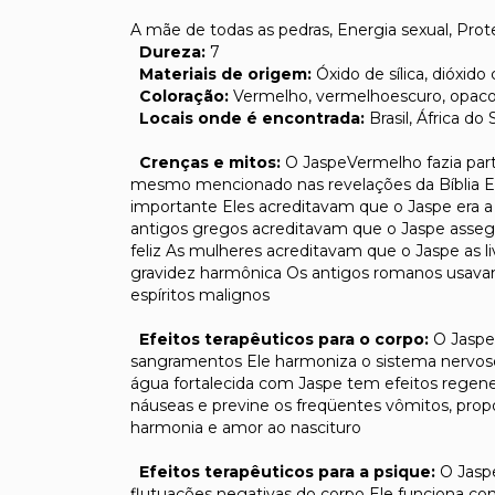
A mãe de todas as pedras, Energia sexual, Pro
Dureza:
7
Materiais de origem:
Óxido de sílica, dióxid
Coloração:
Vermelho, vermelhoescuro, opac
Locais onde é encontrada:
Brasil, África do
Crenças e mitos:
O JaspeVermelho fazia part
mesmo mencionado nas revelações da Bíblia Ent
importante Eles acreditavam que o Jaspe era 
antigos gregos acreditavam que o Jaspe asseg
feliz As mulheres acreditavam que o Jaspe as l
gravidez harmônica Os antigos romanos usava
espíritos malignos
Efeitos terapêuticos para o corpo:
O Jaspe
sangramentos Ele harmoniza o sistema nervoso
água fortalecida com Jaspe tem efeitos regene
náuseas e previne os freqüentes vômitos, pro
harmonia e amor ao nascituro
Efeitos terapêuticos para a psique:
O Jasp
flutuações negativas do corpo Ele funciona como