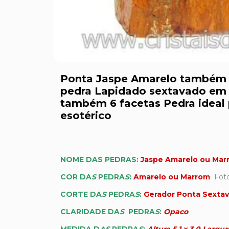
Ponta Jaspe Amarelo também 
pedra Lapidado sextavado em 
também 6 facetas Pedra ideal 
esotérico
NOME DAS PEDRAS:
Jaspe Amarelo ou Mar
COR DA
S
PEDRA
S
:
Amarelo ou Marrom
Foto
CORTE DA
S
PEDRA
S
:
Gerador Ponta Sexta
CLARIDADE DA
S
PEDRA
S
:
Opaco