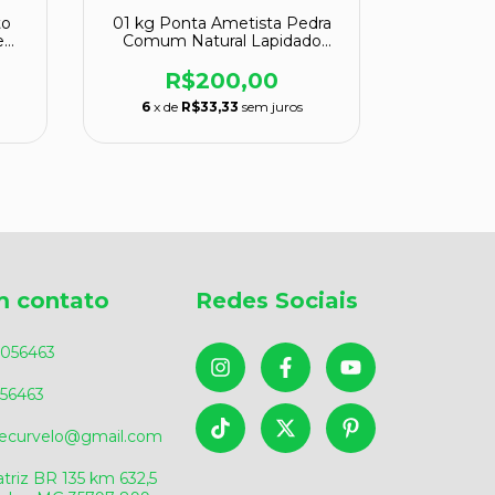
to
01 kg Ponta Ametista Pedra
01 kg Pon
e
Comum Natural Lapidado
Pedra Na
Gerador ATACADO
R$200,00
6
x de
R$33,33
sem juros
6
x de
m contato
Redes Sociais
056463
56463
sdecurvelo@gmail.com
triz BR 135 km 632,5