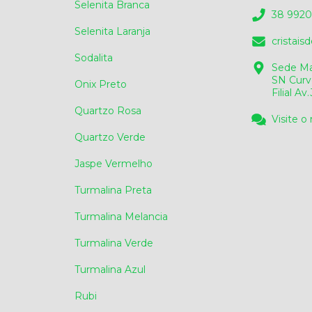
Selenita Branca
38 9920
Selenita Laranja
cristai
Sodalita
Sede Ma
SN Curv
Onix Preto
Filial A
Quartzo Rosa
Visite o
Quartzo Verde
Jaspe Vermelho
Turmalina Preta
Turmalina Melancia
Turmalina Verde
Turmalina Azul
Rubi