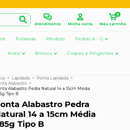
0
Atendimento
Minha conta
Meu carrinho
ite
Pulseiras
Pêndulo
Pedras A - G
Aneis
Brincos
Colares e Pingentes
cio
>
Lapidado
>
Ponta Lapidada
>
nta Alabastro
>
nta Alabastro Pedra Natural 14 a 15cm Média
5g Tipo B
onta Alabastro Pedra
atural 14 a 15cm Média
85g Tipo B