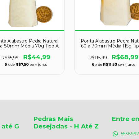
ta Alabastro Pedra Natural
Ponta Alabastro Pedra Nat
 a 80mm Média 70g Tipo A
60 a 70mm Média 115g Tip
R$44,99
R$68,99
R$65,99
R$115,99
6
x de
R$7,50
sem juros
6
x de
R$11,50
sem juros
Pedras Mais
Entre e
 até G
Desejadas - H Até Z
5538992