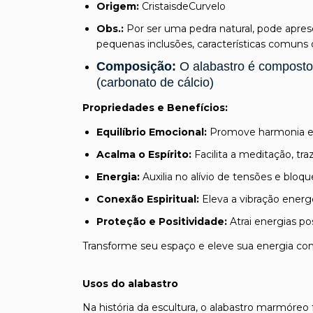
Origem:
CristaisdeCurvelo
Obs.:
Por ser uma pedra natural, pode aprese
pequenas inclusões, características comuns 
Composição:
O alabastro é composto p
(carbonato de cálcio)
Propriedades e Benefícios:
Equilíbrio Emocional:
Promove harmonia e 
Acalma o Espírito:
Facilita a meditação, tr
Energia:
Auxilia no alívio de tensões e bloq
Conexão Espiritual:
Eleva a vibração energ
Proteção e Positividade:
Atrai energias po
Transforme seu espaço e eleve sua energia co
Usos do alabastro
Na história da escultura, o alabastro marmóreo f