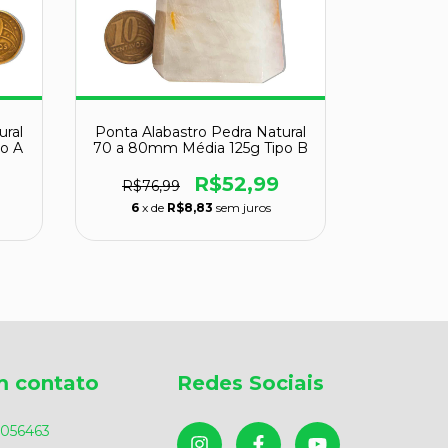
ural
Ponta Alabastro Pedra Natural
Ponta Ala
o A
70 a 80mm Média 125g Tipo B
40 a 50m
R$52,99
R$76,99
R$78,
6
x de
R$8,83
sem juros
6
x d
m contato
Redes Sociais
056463