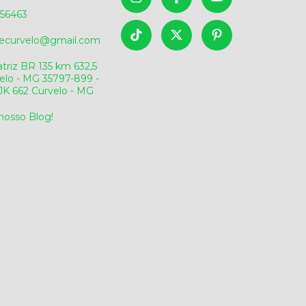
56463
sdecurvelo@gmail.com
triz BR 135 km 632,5
elo - MG 35797-899 -
v.JK 662 Curvelo - MG
 nosso Blog!