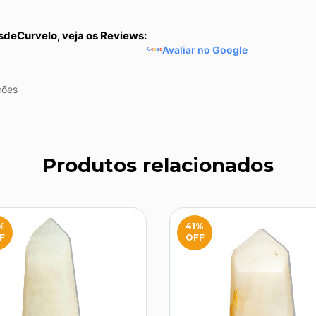
sdeCurvelo, veja os Reviews:
Avaliar no Google
ções
Produtos relacionados
%
41
%
F
OFF