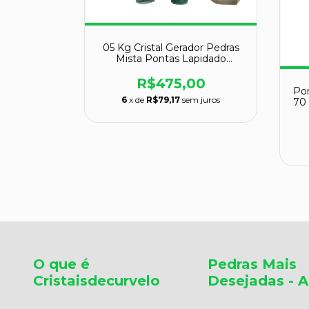
05 Kg Cristal Gerador Pedras
s Cristais
Mista Pontas Lapidado
pidado
Comum Natural Atacado
R$475,00
69,99
Pon
6
x de
R$79,17
sem juros
m juros
70
O que é
Pedras Mais
Cristaisdecurvelo
Desejadas - A