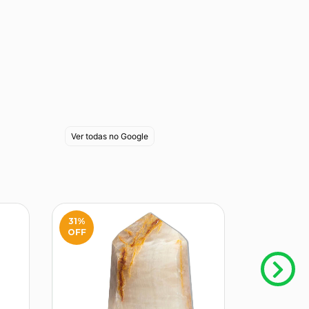
Ver todas no Google
31
%
32
%
OFF
OFF