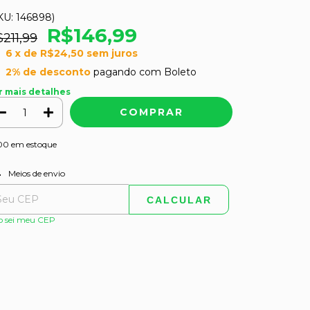
KU:
146898
)
R$146,99
211,99
6
x de
R$24,50
sem juros
2% de desconto
pagando com Boleto
r mais detalhes
00
em estoque
ALTERAR CEP
regas para o CEP:
Meios de envio
CALCULAR
o sei meu CEP