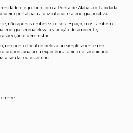
enidade e equilíbrio com a Ponta de Alabastro Lapidada.
eiro portal para a paz interior e a energia positiva.
gante, não apenas embeleza o seu espaço, mas também
ua energia serena eleva a vibração do ambiente,
ntrospecção e bem-estar.
ão, um ponto focal de beleza ou simplesmente um
ro proporciona uma experiência única de serenidade.
 o seu lar ou escritório!
e creme