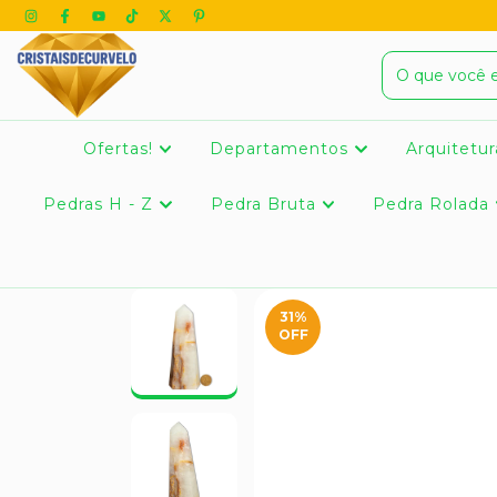
Ofertas!
Departamentos
Arquitetur
Pedras H - Z
Pedra Bruta
Pedra Rolada
31
%
OFF