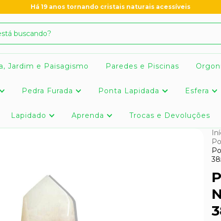
Há 19 anos tornando cristais naturais acessíveis
a, Jardim e Paisagismo
Paredes e Piscinas
Orgon
Pedra Furada
Ponta Lapidada
Esfera
Lapidado
Aprenda
Trocas e Devoluções
Iní
Po
Po
38
P
N
3