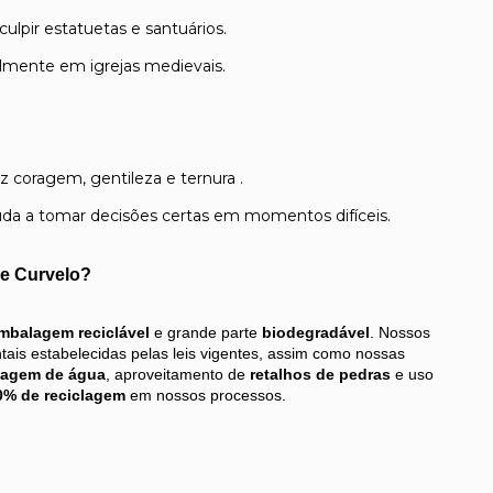
ulpir estatuetas e santuários.
almente em igrejas medievais.
 coragem, gentileza e ternura .
uda a tomar decisões certas em momentos difíceis.
de Curvelo?
mbalagem reciclável
 e grande parte 
biodegradável
. Nossos 
s estabelecidas pelas leis vigentes, assim como nossas 
lagem de água
, aproveitamento de 
retalhos de pedras
 e uso 
0% de reciclagem
 em nossos processos.