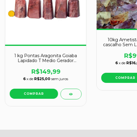
10kg Ametis
cascalho Sem La
Orgonite
R$9
1 kg Pontas Aragonita Goiaba
Lapidado T Medio Gerador
6
x de
R$16,
ATACADO
R$149,99
6
x de
R$25,00
sem juros