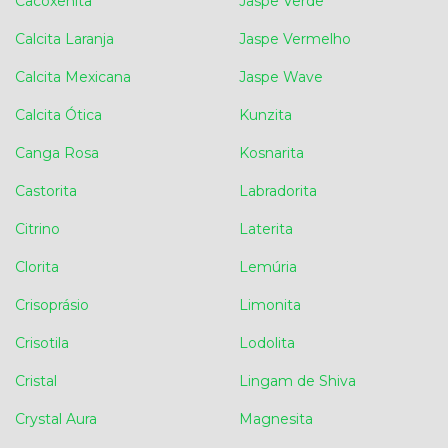
Cacoxenita
Jaspe Verde
Calcita Laranja
Jaspe Vermelho
Calcita Mexicana
Jaspe Wave
Calcita Ótica
Kunzita
Canga Rosa
Kosnarita
Castorita
Labradorita
Citrino
Laterita
Clorita
Lemúria
Crisoprásio
Limonita
Crisotila
Lodolita
Cristal
Lingam de Shiva
Crystal Aura
Magnesita