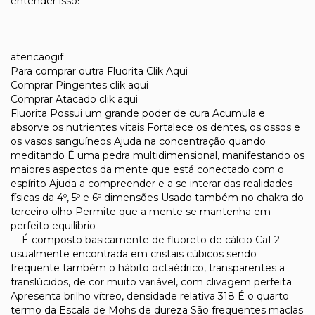
entender isso!
atencaogif
Para comprar outra Fluorita Clik Aqui
Comprar Pingentes clik aqui
Comprar Atacado clik aqui
Fluorita Possui um grande poder de cura Acumula e
absorve os nutrientes vitais Fortalece os dentes, os ossos e
os vasos sanguíneos Ajuda na concentração quando
meditando É uma pedra multidimensional, manifestando os
maiores aspectos da mente que está conectado com o
espírito Ajuda a compreender e a se interar das realidades
físicas da 4º, 5º e 6º dimensões Usado também no chakra do
terceiro olho Permite que a mente se mantenha em
perfeito equilíbrio
É composto basicamente de fluoreto de cálcio CaF2
usualmente encontrada em cristais cúbicos sendo
frequente também o hábito octaédrico, transparentes a
translúcidos, de cor muito variável, com clivagem perfeita
Apresenta brilho vítreo, densidade relativa 318 É o quarto
termo da Escala de Mohs de dureza São frequentes maclas