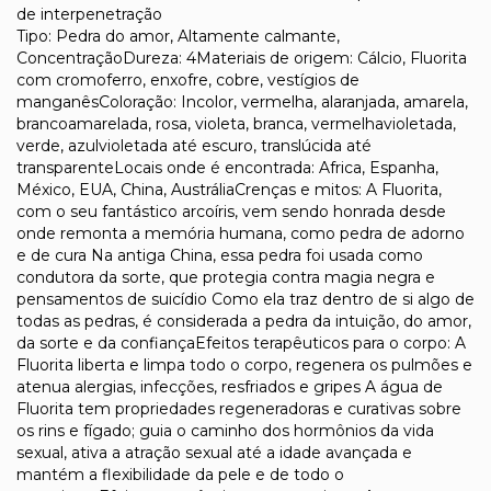
de interpenetração
Tipo: Pedra do amor, Altamente calmante,
ConcentraçãoDureza: 4Materiais de origem: Cálcio, Fluorita
com cromoferro, enxofre, cobre, vestígios de
manganêsColoração: Incolor, vermelha, alaranjada, amarela,
brancoamarelada, rosa, violeta, branca, vermelhavioletada,
verde, azulvioletada até escuro, translúcida até
transparenteLocais onde é encontrada: Africa, Espanha,
México, EUA, China, AustráliaCrenças e mitos: A Fluorita,
com o seu fantástico arcoíris, vem sendo honrada desde
onde remonta a memória humana, como pedra de adorno
e de cura Na antiga China, essa pedra foi usada como
condutora da sorte, que protegia contra magia negra e
pensamentos de suicídio Como ela traz dentro de si algo de
todas as pedras, é considerada a pedra da intuição, do amor,
da sorte e da confiançaEfeitos terapêuticos para o corpo: A
Fluorita liberta e limpa todo o corpo, regenera os pulmões e
atenua alergias, infecções, resfriados e gripes A água de
Fluorita tem propriedades regeneradoras e curativas sobre
os rins e fígado; guia o caminho dos hormônios da vida
sexual, ativa a atração sexual até a idade avançada e
mantém a flexibilidade da pele e de todo o