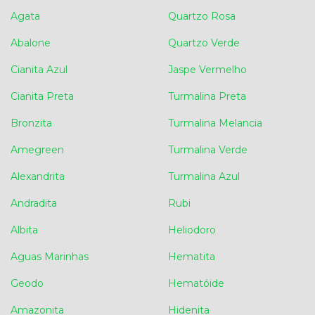
Agata
Quartzo Rosa
Abalone
Quartzo Verde
Cianita Azul
Jaspe Vermelho
Cianita Preta
Turmalina Preta
Bronzita
Turmalina Melancia
Amegreen
Turmalina Verde
Alexandrita
Turmalina Azul
Andradita
Rubi
Albita
Heliodoro
Aguas Marinhas
Hematita
Geodo
Hematóide
Amazonita
Hidenita