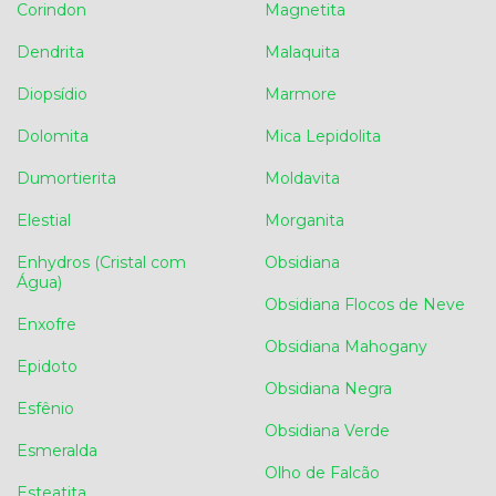
Corindon
Magnetita
Dendrita
Malaquita
Diopsídio
Marmore
Dolomita
Mica Lepidolita
Dumortierita
Moldavita
Elestial
Morganita
Enhydros (Cristal com
Obsidiana
Água)
Obsidiana Flocos de Neve
Enxofre
Obsidiana Mahogany
Epidoto
Obsidiana Negra
Esfênio
Obsidiana Verde
Esmeralda
Olho de Falcão
Esteatita