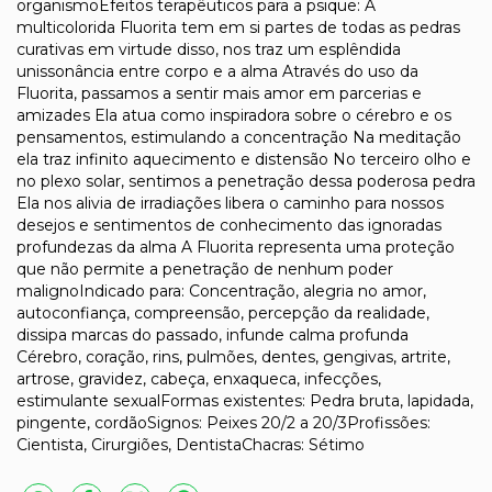
organismoEfeitos terapêuticos para a psique: A
multicolorida Fluorita tem em si partes de todas as pedras
curativas em virtude disso, nos traz um esplêndida
unissonância entre corpo e a alma Através do uso da
Fluorita, passamos a sentir mais amor em parcerias e
amizades Ela atua como inspiradora sobre o cérebro e os
pensamentos, estimulando a concentração Na meditação
ela traz infinito aquecimento e distensão No terceiro olho e
no plexo solar, sentimos a penetração dessa poderosa pedra
Ela nos alivia de irradiações libera o caminho para nossos
desejos e sentimentos de conhecimento das ignoradas
profundezas da alma A Fluorita representa uma proteção
que não permite a penetração de nenhum poder
malignoIndicado para: Concentração, alegria no amor,
autoconfiança, compreensão, percepção da realidade,
dissipa marcas do passado, infunde calma profunda
Cérebro, coração, rins, pulmões, dentes, gengivas, artrite,
artrose, gravidez, cabeça, enxaqueca, infecções,
estimulante sexualFormas existentes: Pedra bruta, lapidada,
pingente, cordãoSignos: Peixes 20/2 a 20/3Profissões:
Cientista, Cirurgiões, DentistaChacras: Sétimo