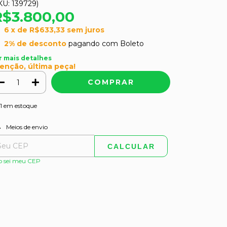
KU:
139729
)
R$3.800,00
6
x de
R$633,33
sem juros
2% de desconto
pagando com Boleto
r mais detalhes
enção, última peça!
1
em estoque
ALTERAR CEP
regas para o CEP:
Meios de envio
CALCULAR
o sei meu CEP