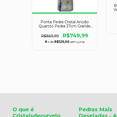
B
V
atoide
Ponta Pedra Cristal Ancião
 22,5cm
Quartzo Pedra 37cm Grande
e C
139393
699,99
R$749,99
R$869,99
m juros
6
x de
R$125,00
sem juros
O que é
Pedras Mais
Cristaisdecurvelo
Desejadas - A