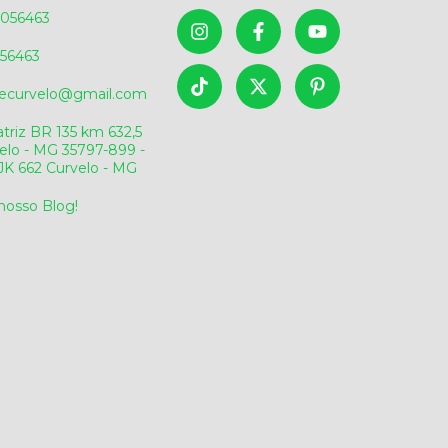
056463
56463
sdecurvelo@gmail.com
triz BR 135 km 632,5
elo - MG 35797-899 -
v.JK 662 Curvelo - MG
 nosso Blog!