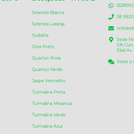
5538992
Selenita Branca
38 9920
Selenita Laranja
cristai
Sodalita
Sede Ma
SN Curv
Onix Preto
Filial A
Quartzo Rosa
Visite o
Quartzo Verde
Jaspe Vermelho
Turmalina Preta
Turmalina Melancia
Turmalina Verde
Turmalina Azul