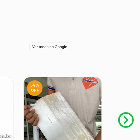
Ver todas no Google
54
%
23
%
OFF
OFF