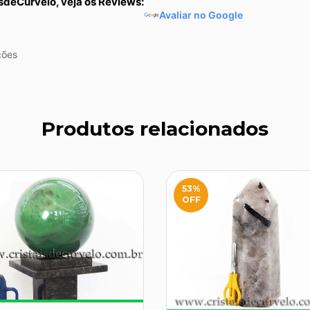
sdeCurvelo, veja os Reviews:
Avaliar no Google
ções
Produtos relacionados
53
%
OFF