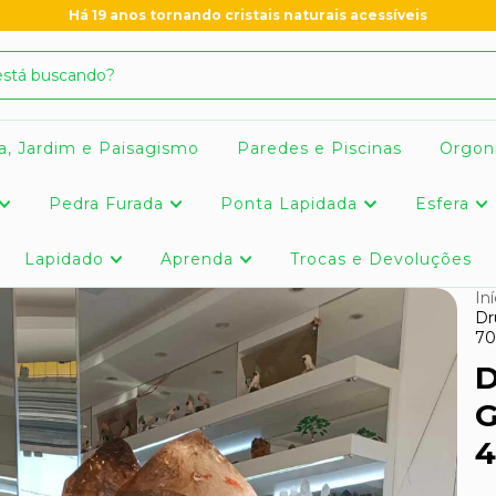
Há 19 anos tornando cristais naturais acessíveis
a, Jardim e Paisagismo
Paredes e Piscinas
Orgon
Pedra Furada
Ponta Lapidada
Esfera
Lapidado
Aprenda
Trocas e Devoluções
Iní
Dr
70
D
G
4