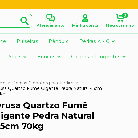
0
Atendimento
Minha conta
Meu carrinho
ite
Pulseiras
Pêndulo
Pedras A - G
Aneis
Brincos
Colares e Pingentes
cio
>
Pedras Gigantes para Jardim
>
usa Quartzo Fumê Gigante Pedra Natural 45cm
kg
rusa Quartzo Fumê
igante Pedra Natural
5cm 70kg