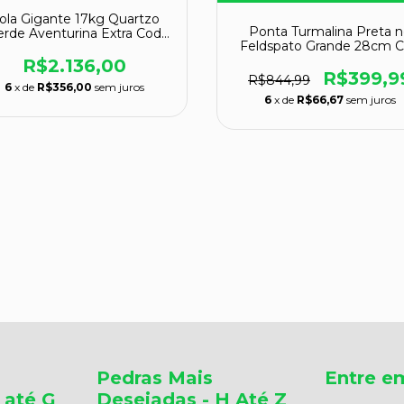
ola Gigante 17kg Quartzo
Ponta Turmalina Preta n
erde Aventurina Extra Cod
Feldspato Grande 28cm 
109074
112383
R$2.136,00
R$399,9
R$844,99
6
x de
R$356,00
sem juros
6
x de
R$66,67
sem juros
Pedras Mais
Entre e
 até G
Desejadas - H Até Z