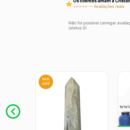
Os clientes amam a Cristai
⭐⭐⭐⭐⭐ — Avaliações reais
Não foi possível carregar avalia
(status 0)
14
%
OFF