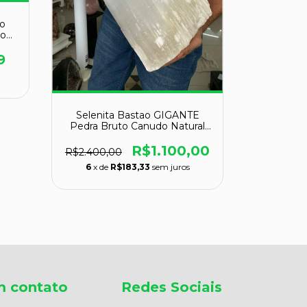
Ponta T
o
Feldspat
Cod
R$909,
9
6
x de
Selenita Bastao GIGANTE
Pedra Bruto Canudo Natural
ATACADO
R$1.100,00
R$2.400,00
6
x de
R$183,33
sem juros
m contato
Redes Sociais