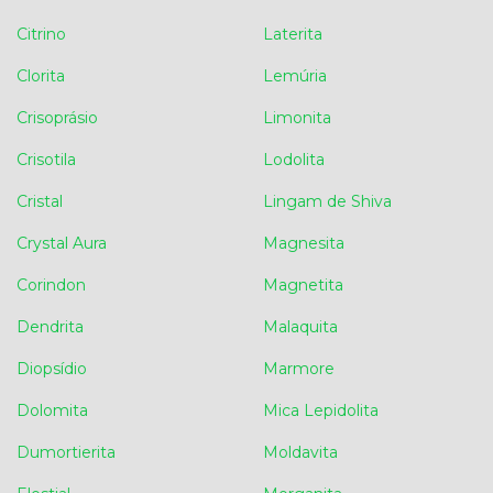
Citrino
Laterita
Clorita
Lemúria
Crisoprásio
Limonita
Crisotila
Lodolita
Cristal
Lingam de Shiva
Crystal Aura
Magnesita
Corindon
Magnetita
Dendrita
Malaquita
Diopsídio
Marmore
Dolomita
Mica Lepidolita
Dumortierita
Moldavita