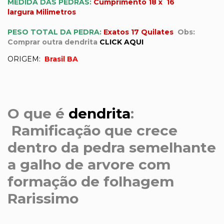
MEDIDA D
AS
PEDRA
S
:
Cumprimento 18 x 16
largura
Milimetros
PESO TOTAL DA PEDRA:
Exatos 17 Quilates
Obs:
Comprar outra dendrita
CLICK AQUI
ORIGEM:
Brasil BA
O que é
dendrita
:
Ramificação que crece
dentro da pedra semelhante
a galho de arvore com
formação de folhagem
Rarissimo