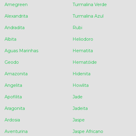
Amegreen
Turmalina Verde
Alexandrita
Turmalina Azul
Andradita
Rubi
Albita
Heliodoro
Aguas Marinhas
Hematita
Geodo
Hematóide
Amazonita
Hidenita
Angelita
Howlita
Apofilita
Jade
Aragonita
Jadeita
Ardosia
Jaspe
Aventurina
Jaspe Africano