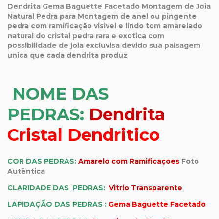
Dendrita Gema Baguette Facetado Montagem de Joia
Natural Pedra para Montagem de anel ou pingente
pedra com ramificação visivel e lindo tom amarelado
natural do cristal pedra rara e exotica com
possibilidade de joia excluvisa devido sua paisagem
unica que cada dendrita produz
NOME DAS
PEDRAS:
Dendrita
C
ristal Dendritico
COR DA
S
PEDRA
S
:
Amarelo com Ramificaçoes
Foto
Autêntica
CLARIDADE DA
S
PEDRA
S
:
Vitrio Transparente
LAPIDAÇÃO DAS PEDRAS :
Gema Baguette Facetado