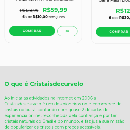
Garra Flash D
ATACADO
R$59,99
R$12
R$128,99
6
x de
R$10,00
sem juros
6
x de
R$20
O que é Cristaisdecurvelo
Ao iniciar as atividades na internet em 2006 a
Cristaisdeucurvelo é um dos pioneiros no e-commerce de
cristais no brasil, contando com quase 2 décadas de
experiência online, reconhecida pela confiança e por ter
cristais naturais do Brasil e do mundo, e faz jus a sua missão
de popularizar os cristais com preços acessíveis.