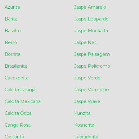
Azurita
Jaspe Amarelo
Barita
Jaspe Leopardo
Basalto
Jaspe Mookaita
Berilo
Jaspe Net
Bornita
Jaspe Paisagem
Brasilianita
Jaspe Policromo
Cacoxenita
Jaspe Verde
Calcita Laranja
Jaspe Vermelho
Calcita Mexicana
Jaspe Wave
Calcita Ótica
Kunzita
Canga Rosa
Kosnarita
Castorita
Labradorita