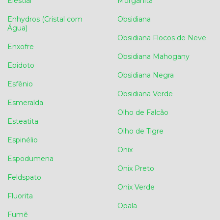
Elestial
Morganita
Enhydros (Cristal com
Obsidiana
Água)
Obsidiana Flocos de Neve
Enxofre
Obsidiana Mahogany
Epidoto
Obsidiana Negra
Esfênio
Obsidiana Verde
Esmeralda
Olho de Falcão
Esteatita
Olho de Tigre
Espinélio
Onix
Espodumena
Onix Preto
Feldspato
Onix Verde
Fluorita
Opala
Fumê