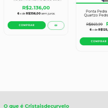
109074
R$2.136,00
Ponta Pedra C
6
x de
R$356,00
sem juros
Quartzo Pedr
139
R$869,99
6
x de
R$125
O que é Cristaisdecurvelo