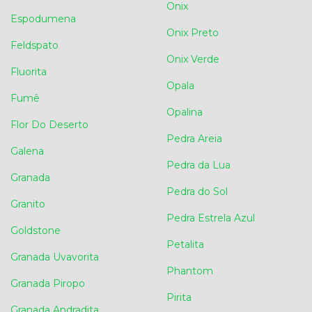
Onix
Espodumena
Onix Preto
Feldspato
Onix Verde
Fluorita
Opala
Fumê
Opalina
Flor Do Deserto
Pedra Areia
Galena
Pedra da Lua
Granada
Pedra do Sol
Granito
Pedra Estrela Azul
Goldstone
Petalita
Granada Uvavorita
Phantom
Granada Piropo
Pirita
Granada Andradita