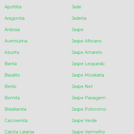
Apofilita
Jade
Aragonita
Jadeita
Ardosia
Jaspe
Aventurina
Jaspe Africano
Azurita
Jaspe Amarelo
Barita
Jaspe Leopardo
Basalto
Jaspe Mookaita
Berilo
Jaspe Net
Bornita
Jaspe Paisagem
Brasilianita
Jaspe Policromo
Cacoxenita
Jaspe Verde
Calcita Laranja
Jaspe Vermelho