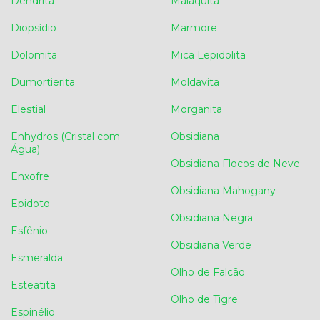
Dendrita
Malaquita
Diopsídio
Marmore
Dolomita
Mica Lepidolita
Dumortierita
Moldavita
Elestial
Morganita
Enhydros (Cristal com
Obsidiana
Água)
Obsidiana Flocos de Neve
Enxofre
Obsidiana Mahogany
Epidoto
Obsidiana Negra
Esfênio
Obsidiana Verde
Esmeralda
Olho de Falcão
Esteatita
Olho de Tigre
Espinélio