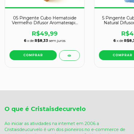
05 Pingente Cubo Hematoide
5 Pingente Cub
Vermelho Difusor Aromaterapia
Natural Difuso
ATACADO
ATA
R$49,99
R$4
6
x de
R$8,33
sem juros
6
x de
R$8,
O que é Cristaisdecurvelo
Ao iniciar as atividades na internet em 2006 a
Cristaisdeucurvelo é um dos pioneiros no e-commerce de