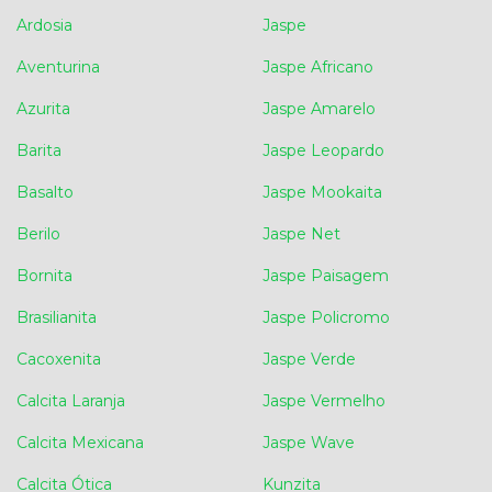
Ardosia
Jaspe
Aventurina
Jaspe Africano
Azurita
Jaspe Amarelo
Barita
Jaspe Leopardo
Basalto
Jaspe Mookaita
Berilo
Jaspe Net
Bornita
Jaspe Paisagem
Brasilianita
Jaspe Policromo
Cacoxenita
Jaspe Verde
Calcita Laranja
Jaspe Vermelho
Calcita Mexicana
Jaspe Wave
Calcita Ótica
Kunzita