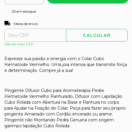
25
em estoque
ALTERAR CEP
Entregas para o CEP:
Meios de envio
CALCULAR
Não sei meu CEP
Expresse sua paixão e energia com o Colar Cubo
Hematoide Vermelho. Uma joia intensa que transmite força
e determinação. Compre já a sua!
Pingente Difusor Cubo para Aromaterapia Pedra
Hematoide Vermelho Ranhurado, Difusor com Lapidação
Cubo Rolada com Abertura na Base e Ranhura no corpo
para Ajudar na Fixação do Colar. Peça para fazer seu proprio
pingente Amarrado com Cordão encerado ou arame.
Pingente não Montando Pedra Genuina com origem
garimpo lapidação Cubo Rolada.