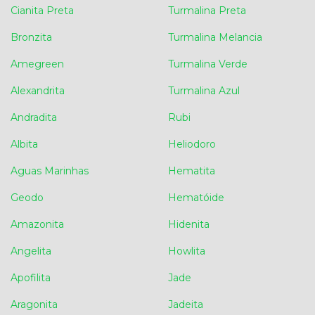
Cianita Preta
Turmalina Preta
Bronzita
Turmalina Melancia
Amegreen
Turmalina Verde
Alexandrita
Turmalina Azul
Andradita
Rubi
Albita
Heliodoro
Aguas Marinhas
Hematita
Geodo
Hematóide
Amazonita
Hidenita
Angelita
Howlita
Apofilita
Jade
Aragonita
Jadeita