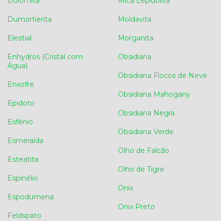
Dolomita
Mica Lepidolita
Dumortierita
Moldavita
Elestial
Morganita
Enhydros (Cristal com
Obsidiana
Água)
Obsidiana Flocos de Neve
Enxofre
Obsidiana Mahogany
Epidoto
Obsidiana Negra
Esfênio
Obsidiana Verde
Esmeralda
Olho de Falcão
Esteatita
Olho de Tigre
Espinélio
Onix
Espodumena
Onix Preto
Feldspato