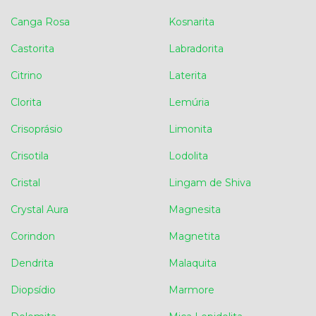
Canga Rosa
Kosnarita
Castorita
Labradorita
Citrino
Laterita
Clorita
Lemúria
Crisoprásio
Limonita
Crisotila
Lodolita
Cristal
Lingam de Shiva
Crystal Aura
Magnesita
Corindon
Magnetita
Dendrita
Malaquita
Diopsídio
Marmore