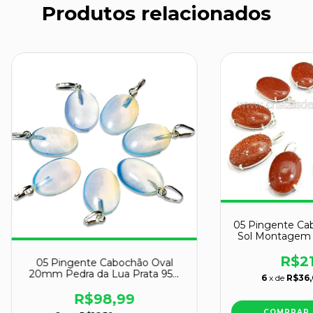
Produtos relacionados
05 Pingente Ca
Sol Montagem G
R$21
05 Pingente Cabochão Oval
20mm Pedra da Lua Prata 950
6
x de
R$36
ATACADO
R$98,99