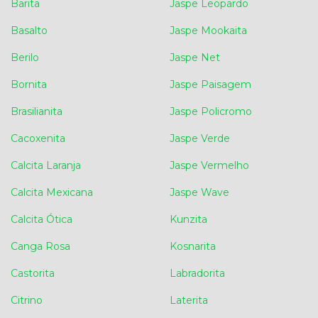
Barita
Jaspe Leopardo
Basalto
Jaspe Mookaita
Berilo
Jaspe Net
Bornita
Jaspe Paisagem
Brasilianita
Jaspe Policromo
Cacoxenita
Jaspe Verde
Calcita Laranja
Jaspe Vermelho
Calcita Mexicana
Jaspe Wave
Calcita Ótica
Kunzita
Canga Rosa
Kosnarita
Castorita
Labradorita
Citrino
Laterita