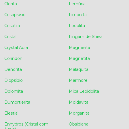
Clorita
Lemúria
Crisoprásio
Limonita
Crisotila
Lodolita
Cristal
Lingam de Shiva
Crystal Aura
Magnesita
Corindon
Magnetita
Dendrita
Malaquita
Diopsídio
Marmore
Dolomita
Mica Lepidolita
Dumortierita
Moldavita
Elestial
Morganita
Enhydros (Cristal com
Obsidiana