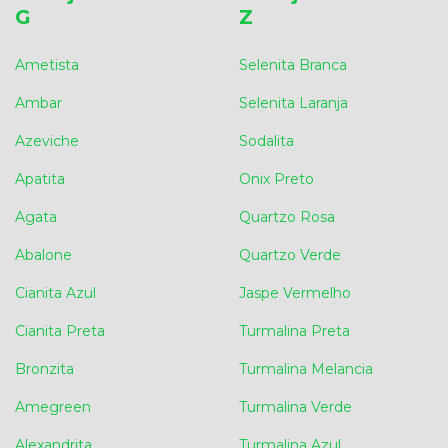
G
Z
Ametista
Selenita Branca
Ambar
Selenita Laranja
Azeviche
Sodalita
Apatita
Onix Preto
Agata
Quartzo Rosa
Abalone
Quartzo Verde
Cianita Azul
Jaspe Vermelho
Cianita Preta
Turmalina Preta
Bronzita
Turmalina Melancia
Amegreen
Turmalina Verde
Alexandrita
Turmalina Azul