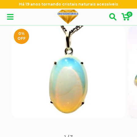
Há 19 anos tornando cristais naturais acessíveis
0
0
%
OFF