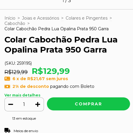
1
/
3
Início
>
Joias e Acessórios
>
Colares e Pingentes
>
Cabochão
>
Colar Cabochão Pedra Lua Opalina Prata 950 Garra
Colar Cabochão Pedra Lua
Opalina Prata 950 Garra
(SKU:
259195
)
R$129,99
R$129,99
6
x de
R$21,67
sem juros
2% de desconto
pagando com Boleto
Ver mais detalhes
13
em estoque
ALTERAR CEP
Entregas para o CEP:
Meios de envio