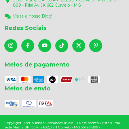
Sede Matriz BR 135 km 632,5 SN Curvelo - MG 35797-
899 - Filial Av.JK 662 Curvelo - MG
Visite o nosso Blog!
Redes Sociais
Meios de pagamento
Meios de envio
Copyright Distribuidora Cristaisdecurvelo - J Nascimento Cristais Ltda -
Sede Matriz BR 135 km 632,5 SN Curvelo - MG 35797-899 -