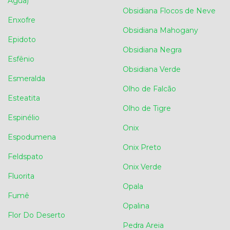
Água)
Obsidiana Flocos de Neve
Enxofre
Obsidiana Mahogany
Epidoto
Obsidiana Negra
Esfênio
Obsidiana Verde
Esmeralda
Olho de Falcão
Esteatita
Olho de Tigre
Espinélio
Onix
Espodumena
Onix Preto
Feldspato
Onix Verde
Fluorita
Opala
Fumê
Opalina
Flor Do Deserto
Pedra Areia