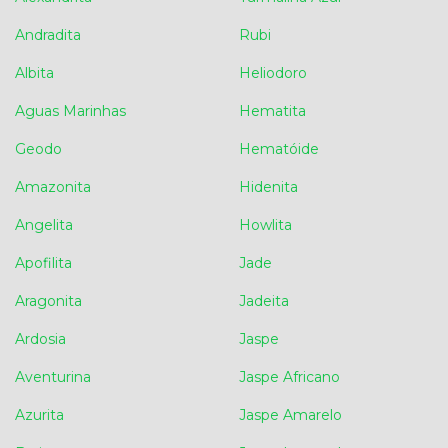
Andradita
Rubi
Albita
Heliodoro
Aguas Marinhas
Hematita
Geodo
Hematóide
Amazonita
Hidenita
Angelita
Howlita
Apofilita
Jade
Aragonita
Jadeita
Ardosia
Jaspe
Aventurina
Jaspe Africano
Azurita
Jaspe Amarelo