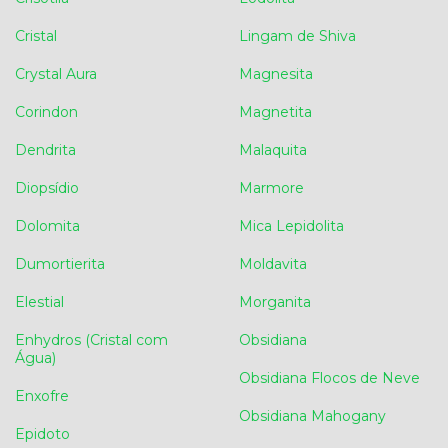
Cristal
Lingam de Shiva
Crystal Aura
Magnesita
Corindon
Magnetita
Dendrita
Malaquita
Diopsídio
Marmore
Dolomita
Mica Lepidolita
Dumortierita
Moldavita
Elestial
Morganita
Enhydros (Cristal com
Obsidiana
Água)
Obsidiana Flocos de Neve
Enxofre
Obsidiana Mahogany
Epidoto