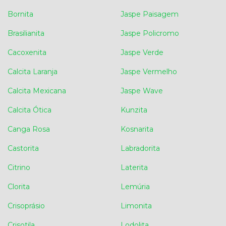
Bornita
Jaspe Paisagem
Brasilianita
Jaspe Policromo
Cacoxenita
Jaspe Verde
Calcita Laranja
Jaspe Vermelho
Calcita Mexicana
Jaspe Wave
Calcita Ótica
Kunzita
Canga Rosa
Kosnarita
Castorita
Labradorita
Citrino
Laterita
Clorita
Lemúria
Crisoprásio
Limonita
Crisotila
Lodolita