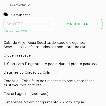
262
em estoque
ALTERAR CEP
Entregas para o CEP:
Meios de envio
CALCULAR
Não sei meu CEP
Colar de Anjo Pedra Sodalita, delicado e elegante.
Acompanha você em todos os momentos do dia.
O que irá receber:
1- Colar com Pingente em pedra Natural pronto para uso
Detalhes do Cordão ou Colar:
Cordão ou Colar, feito de fio encerado preto com fecho
ajustável com corrente
Fecho Lagosta (Niquelado)
Dimensões: 50 cm comprimento x 3 mm largura