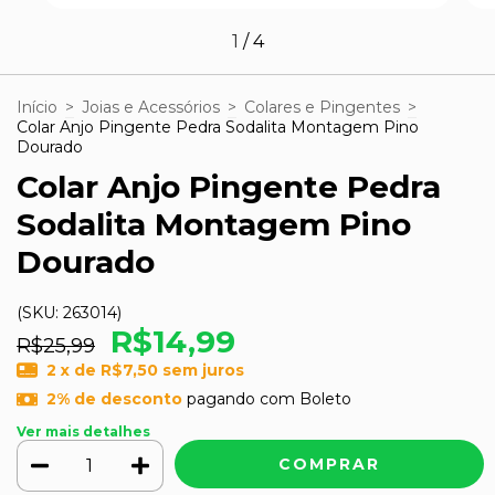
1
/
4
Início
>
Joias e Acessórios
>
Colares e Pingentes
>
Colar Anjo Pingente Pedra Sodalita Montagem Pino
Dourado
Colar Anjo Pingente Pedra
Sodalita Montagem Pino
Dourado
(SKU:
263014
)
R$14,99
R$25,99
2
x de
R$7,50
sem juros
2% de desconto
pagando com Boleto
Ver mais detalhes