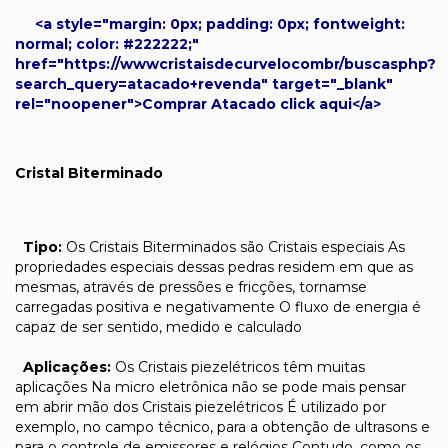
<a style="margin: 0px; padding: 0px; fontweight:
normal; color: #222222;"
href="https://wwwcristaisdecurvelocombr/buscasphp?
search_query=atacado+revenda" target="_blank"
rel="noopener">Comprar Atacado click aqui</a>
Cristal Biterminado
Tipo:
Os Cristais Biterminados são Cristais especiais As
propriedades especiais dessas pedras residem em que as
mesmas, através de pressões e fricções, tornamse
carregadas positiva e negativamente O fluxo de energia é
capaz de ser sentido, medido e calculado
Aplicações:
Os Cristais piezelétricos têm muitas
aplicações Na micro eletrônica não se pode mais pensar
em abrir mão dos Cristais piezelétricos É utilizado por
exemplo, no campo técnico, para a obtenção de ultrasons e
para o controle de emissores e relógios Contudo, como os