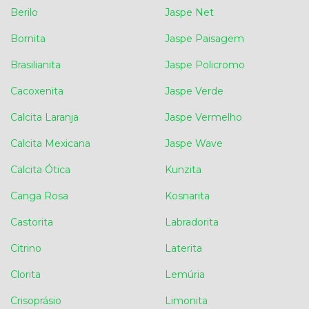
Berilo
Jaspe Net
Bornita
Jaspe Paisagem
Brasilianita
Jaspe Policromo
Cacoxenita
Jaspe Verde
Calcita Laranja
Jaspe Vermelho
Calcita Mexicana
Jaspe Wave
Calcita Ótica
Kunzita
Canga Rosa
Kosnarita
Castorita
Labradorita
Citrino
Laterita
Clorita
Lemúria
Crisoprásio
Limonita