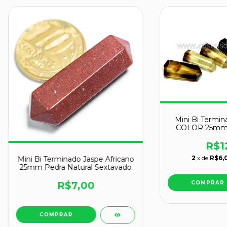
Mini Bi Termin
COLOR 25mm P
Sext
R$1
2
x de
R$6,
Mini Bi Terminado Jaspe Africano
25mm Pedra Natural Sextavado
R$7,00