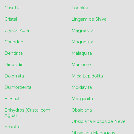
Crisotila
Lodolita
Cristal
Lingam de Shiva
Crystal Aura
Magnesita
Corindon
Magnetita
Dendrita
Malaquita
Diopsídio
Marmore
Dolomita
Mica Lepidolita
Dumortierita
Moldavita
Elestial
Morganita
Enhydros (Cristal com
Obsidiana
Água)
Obsidiana Flocos de Neve
Enxofre
Obsidiana Mahogany