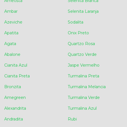
Ametista
Selenita Branca
Ambar
Selenita Laranja
Azeviche
Sodalita
Apatita
Onix Preto
Agata
Quartzo Rosa
Abalone
Quartzo Verde
Cianita Azul
Jaspe Vermelho
Cianita Preta
Turmalina Preta
Bronzita
Turmalina Melancia
Amegreen
Turmalina Verde
Alexandrita
Turmalina Azul
Andradita
Rubi