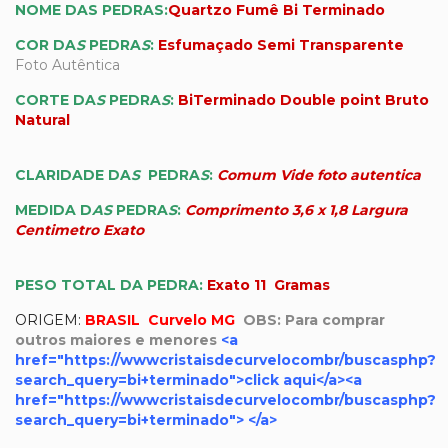
NOME DAS PEDRAS:
Quartzo Fumê Bi Terminado
COR DA
S
PEDRA
S
:
Esfumaçado Semi Transparente
Foto Autêntica
CORTE DA
S
PEDRA
S
:
BiTerminado Double point Bruto
Natural
CLARIDADE DA
S
PEDRA
S
:
Comum Vide foto autentica
MEDIDA D
AS
PEDRA
S
:
Comprimento 3,6 x 1,8 Largura
Centimetro Exato
PESO TOTAL DA PEDRA:
Exato 11 Gramas
ORIGEM:
BRASIL Curvelo MG
OBS:
Para comprar
outros maiores e menores
<a
href="https://wwwcristaisdecurvelocombr/buscasphp?
search_query=bi+terminado">click aqui</a>
<a
href="https://wwwcristaisdecurvelocombr/buscasphp?
search_query=bi+terminado"> </a>