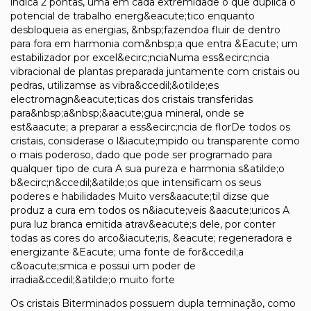
indica 2 pontas, uma em cada extremidade o que duplica o
potencial de trabalho energ&eacute;tico enquanto
desbloqueia as energias, &nbsp;fazendoa fluir de dentro
para fora em harmonia com&nbsp;a que entra &Eacute; um
estabilizador por excel&ecirc;nciaNuma ess&ecirc;ncia
vibracional de plantas preparada juntamente com cristais ou
pedras, utilizamse as vibra&ccedil;&otilde;es
electromagn&eacute;ticas dos cristais transferidas
para&nbsp;a&nbsp;&aacute;gua mineral, onde se
est&aacute; a preparar a ess&ecirc;ncia de florDe todos os
cristais, considerase o l&iacute;mpido ou transparente como
o mais poderoso, dado que pode ser programado para
qualquer tipo de cura A sua pureza e harmonia s&atilde;o
b&ecirc;n&ccedil;&atilde;os que intensificam os seus
poderes e habilidades Muito vers&aacute;til dizse que
produz a cura em todos os n&iacute;veis &aacute;uricos A
pura luz branca emitida atrav&eacute;s dele, por conter
todas as cores do arco&iacute;ris, &eacute; regeneradora e
energizante &Eacute; uma fonte de for&ccedil;a
c&oacute;smica e possui um poder de
irradia&ccedil;&atilde;o muito forte
Os cristais Biterminados possuem dupla terminação, como