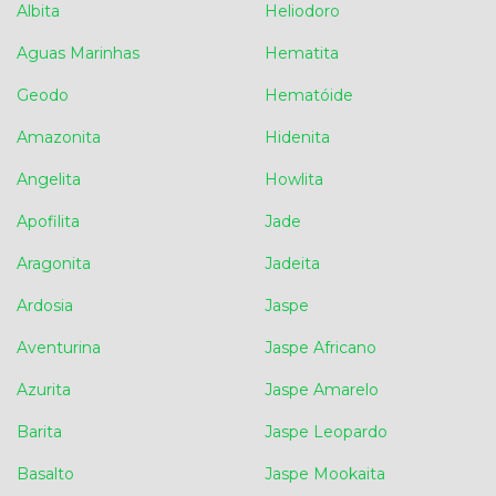
Albita
Heliodoro
Aguas Marinhas
Hematita
Geodo
Hematóide
Amazonita
Hidenita
Angelita
Howlita
Apofilita
Jade
Aragonita
Jadeita
Ardosia
Jaspe
Aventurina
Jaspe Africano
Azurita
Jaspe Amarelo
Barita
Jaspe Leopardo
Basalto
Jaspe Mookaita