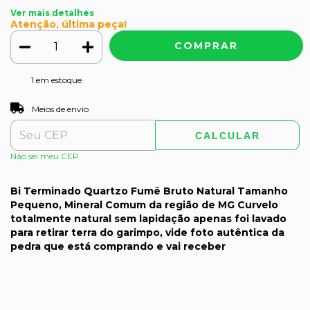
Ver mais detalhes
Atenção, última peça!
1
em estoque
ALTERAR CEP
Entregas para o CEP:
Meios de envio
CALCULAR
Não sei meu CEP
Bi Terminado Quartzo Fumê Bruto Natural Tamanho
Pequeno, Mineral Comum da região de MG Curvelo
totalmente natural sem lapidação apenas foi lavado
para retirar terra do garimpo, vide foto autêntica da
pedra que está comprando e vai receber