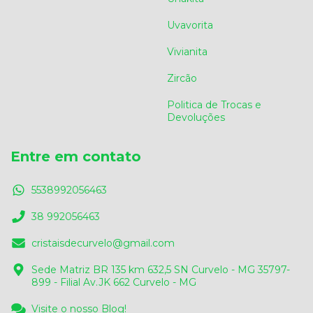
Uvavorita
Vivianita
Zircão
Politica de Trocas e
Devoluções
Entre em contato
5538992056463
38 992056463
cristaisdecurvelo@gmail.com
Sede Matriz BR 135 km 632,5 SN Curvelo - MG 35797-
899 - Filial Av.JK 662 Curvelo - MG
Visite o nosso Blog!