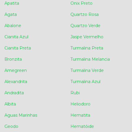
Apatita
Onix Preto
Agata
Quartzo Rosa
Abalone
Quartzo Verde
Cianita Azul
Jaspe Vermelho
Cianita Preta
Turmalina Preta
Bronzita
Turmalina Melancia
Amegreen
Turmalina Verde
Alexandrita
Turmalina Azul
Andradita
Rubi
Albita
Heliodoro
Aguas Marinhas
Hematita
Geodo
Hematóide