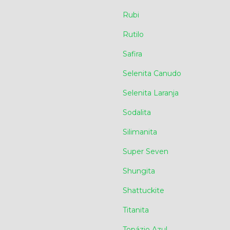
Rubi
Rutilo
Safira
Selenita Canudo
Selenita Laranja
Sodalita
Silimanita
Super Seven
Shungita
Shattuckite
Titanita
Topázio Azul