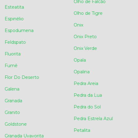
Olho de Falcão
Esteatita
Olho de Tigre
Espinélio
Onix
Espodumena
Onix Preto
Feldspato
Onix Verde
Fluorita
Opala
Fumê
Opalina
Flor Do Deserto
Pedra Areia
Galena
Pedra da Lua
Granada
Pedra do Sol
Granito
Pedra Estrela Azul
Goldstone
Petalita
Granada Uvavorita