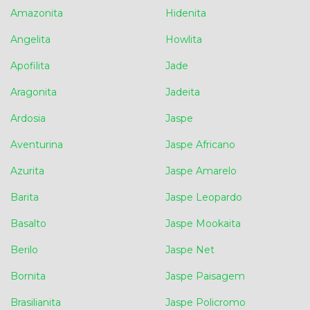
Amazonita
Hidenita
Angelita
Howlita
Apofilita
Jade
Aragonita
Jadeita
Ardosia
Jaspe
Aventurina
Jaspe Africano
Azurita
Jaspe Amarelo
Barita
Jaspe Leopardo
Basalto
Jaspe Mookaita
Berilo
Jaspe Net
Bornita
Jaspe Paisagem
Brasilianita
Jaspe Policromo