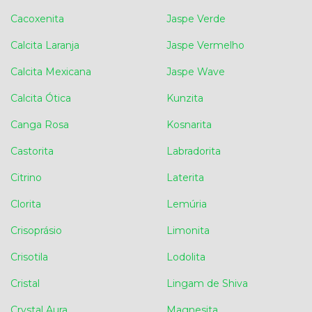
Cacoxenita
Jaspe Verde
Calcita Laranja
Jaspe Vermelho
Calcita Mexicana
Jaspe Wave
Calcita Ótica
Kunzita
Canga Rosa
Kosnarita
Castorita
Labradorita
Citrino
Laterita
Clorita
Lemúria
Crisoprásio
Limonita
Crisotila
Lodolita
Cristal
Lingam de Shiva
Crystal Aura
Magnesita