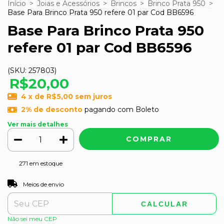
Início
>
Joias e Acessórios
>
Brincos
>
Brinco Prata 950
>
Base Para Brinco Prata 950 refere 01 par Cod BB6596
Base Para Brinco Prata 950
refere 01 par Cod BB6596
(SKU:
257803
)
R$20,00
4
x de
R$5,00
sem juros
2% de desconto
pagando com Boleto
Ver mais detalhes
271
em estoque
ALTERAR CEP
Entregas para o CEP:
Meios de envio
CALCULAR
Não sei meu CEP