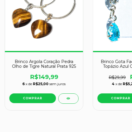
Brinco Argola Coração Pedra
Brinco Gota Fa
Olho de Tigre Natural Prata 925
Topázio Azul G
R$149,99
R$29,99
6
x de
R$25,00
sem juros
4
x de
R$5,