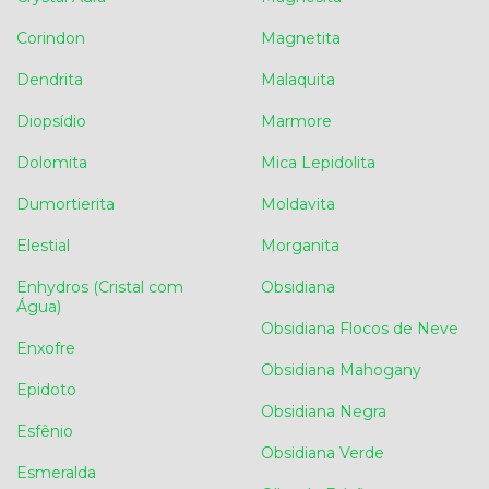
Corindon
Magnetita
Dendrita
Malaquita
Diopsídio
Marmore
Dolomita
Mica Lepidolita
Dumortierita
Moldavita
Elestial
Morganita
Enhydros (Cristal com
Obsidiana
Água)
Obsidiana Flocos de Neve
Enxofre
Obsidiana Mahogany
Epidoto
Obsidiana Negra
Esfênio
Obsidiana Verde
Esmeralda