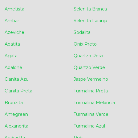
Ametista
Selenita Branca
Ambar
Selenita Laranja
Azeviche
Sodalita
Apatita
Onix Preto
Agata
Quartzo Rosa
Abalone
Quartzo Verde
Cianita Azul
Jaspe Vermelho
Cianita Preta
Turmalina Preta
Bronzita
Turmalina Melancia
Amegreen
Turmalina Verde
Alexandrita
Turmalina Azul
Andradita
Rubi