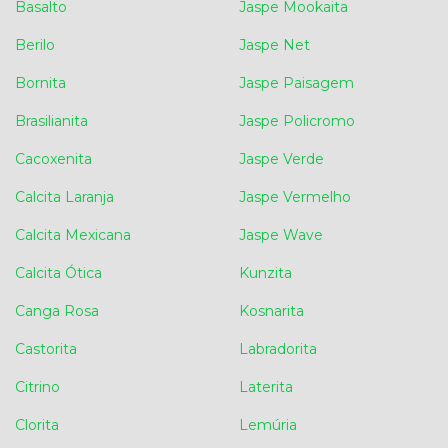
Basalto
Jaspe Mookaita
Berilo
Jaspe Net
Bornita
Jaspe Paisagem
Brasilianita
Jaspe Policromo
Cacoxenita
Jaspe Verde
Calcita Laranja
Jaspe Vermelho
Calcita Mexicana
Jaspe Wave
Calcita Ótica
Kunzita
Canga Rosa
Kosnarita
Castorita
Labradorita
Citrino
Laterita
Clorita
Lemúria