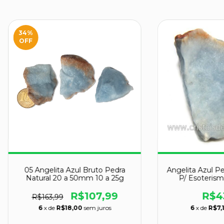
34
%
OFF
05 Angelita Azul Bruto Pedra
Angelita Azul Pe
Natural 20 a 50mm 10 a 25g
P/ Esoterism
R$107,99
R$4
R$163,99
6
x de
R$18,00
sem juros
6
x de
R$7,