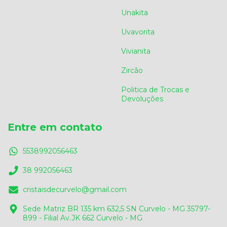
Unakita
Uvavorita
Vivianita
Zircão
Politica de Trocas e
Devoluções
Entre em contato
5538992056463
38 992056463
cristaisdecurvelo@gmail.com
Sede Matriz BR 135 km 632,5 SN Curvelo - MG 35797-
899 - Filial Av.JK 662 Curvelo - MG