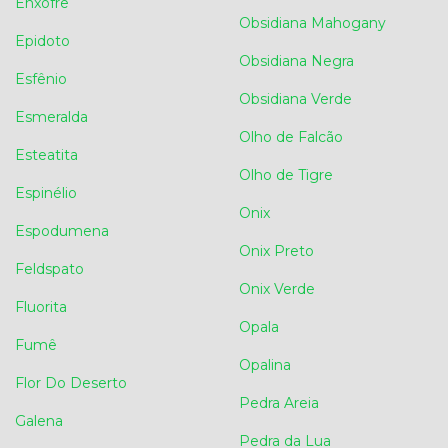
Enxofre
Obsidiana Mahogany
Epidoto
Obsidiana Negra
Esfênio
Obsidiana Verde
Esmeralda
Olho de Falcão
Esteatita
Olho de Tigre
Espinélio
Onix
Espodumena
Onix Preto
Feldspato
Onix Verde
Fluorita
Opala
Fumê
Opalina
Flor Do Deserto
Pedra Areia
Galena
Pedra da Lua