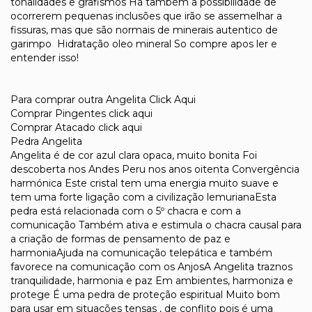
tonalidades e grafismos Há também a possibilidade de
ocorrerem pequenas inclusões que irão se assemelhar a
fissuras, mas que são normais de minerais autentico de
garimpo Hidratação oleo mineral So compre apos ler e
entender isso!
Para comprar outra Angelita Click Aqui
Comprar Pingentes click aqui
Comprar Atacado click aqui
Pedra Angelita
Angelita é de cor azul clara opaca, muito bonita Foi
descoberta nos Andes Peru nos anos oitenta Convergência
harmónica Este cristal tem uma energia muito suave e
tem uma forte ligação com a civilização lemurianaEsta
pedra está relacionada com o 5º chacra e com a
comunicação Também ativa e estimula o chacra causal para
a criação de formas de pensamento de paz e
harmoniaAjuda na comunicação telepática e também
favorece na comunicação com os AnjosA Angelita traznos
tranquilidade, harmonia e paz Em ambientes, harmoniza e
protege É uma pedra de proteção espiritual Muito bom
para usar em situações tensas , de conflito pois é uma