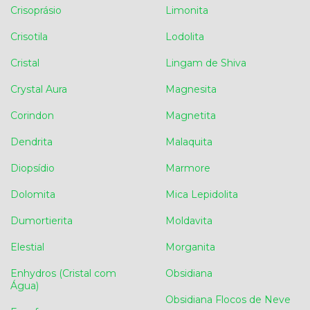
Crisoprásio
Limonita
Crisotila
Lodolita
Cristal
Lingam de Shiva
Crystal Aura
Magnesita
Corindon
Magnetita
Dendrita
Malaquita
Diopsídio
Marmore
Dolomita
Mica Lepidolita
Dumortierita
Moldavita
Elestial
Morganita
Enhydros (Cristal com
Obsidiana
Água)
Obsidiana Flocos de Neve