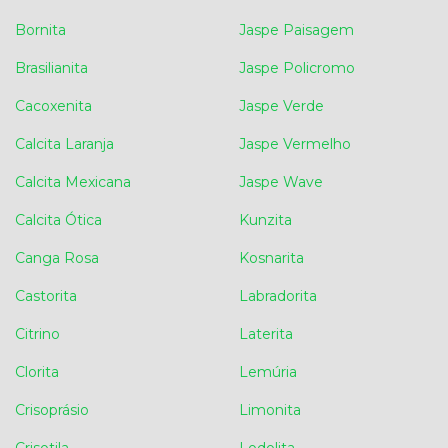
Bornita
Jaspe Paisagem
Brasilianita
Jaspe Policromo
Cacoxenita
Jaspe Verde
Calcita Laranja
Jaspe Vermelho
Calcita Mexicana
Jaspe Wave
Calcita Ótica
Kunzita
Canga Rosa
Kosnarita
Castorita
Labradorita
Citrino
Laterita
Clorita
Lemúria
Crisoprásio
Limonita