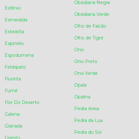
Obsidiana Negra
Esfênio
Obsidiana Verde
Esmeralda
Olho de Falcão
Esteatita
Olho de Tigre
Espinélio
Onix
Espodumena
Onix Preto
Feldspato
Onix Verde
Fluorita
Opala
Fumê
Opalina
Flor Do Deserto
Pedra Areia
Galena
Pedra da Lua
Granada
Pedra do Sol
Granito