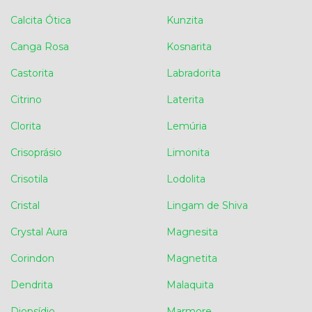
Calcita Ótica
Kunzita
Canga Rosa
Kosnarita
Castorita
Labradorita
Citrino
Laterita
Clorita
Lemúria
Crisoprásio
Limonita
Crisotila
Lodolita
Cristal
Lingam de Shiva
Crystal Aura
Magnesita
Corindon
Magnetita
Dendrita
Malaquita
Diopsídio
Marmore