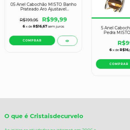
05 Anel Cabochão MISTO Banho
Prateado Aro Ajustavel
ATACADO REFF BB4524
R$99,99
R$199,95
6
x de
R$16,67
sem juros
5 Anel Cabo
Pedra MISTO
Dourado Aro Aj
R$9
6
x de
R$16,
O que é Cristaisdecurvelo