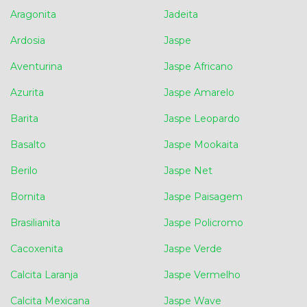
Aragonita
Jadeita
Ardosia
Jaspe
Aventurina
Jaspe Africano
Azurita
Jaspe Amarelo
Barita
Jaspe Leopardo
Basalto
Jaspe Mookaita
Berilo
Jaspe Net
Bornita
Jaspe Paisagem
Brasilianita
Jaspe Policromo
Cacoxenita
Jaspe Verde
Calcita Laranja
Jaspe Vermelho
Calcita Mexicana
Jaspe Wave