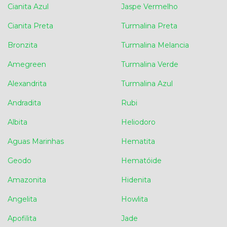
Cianita Azul
Jaspe Vermelho
Cianita Preta
Turmalina Preta
Bronzita
Turmalina Melancia
Amegreen
Turmalina Verde
Alexandrita
Turmalina Azul
Andradita
Rubi
Albita
Heliodoro
Aguas Marinhas
Hematita
Geodo
Hematóide
Amazonita
Hidenita
Angelita
Howlita
Apofilita
Jade