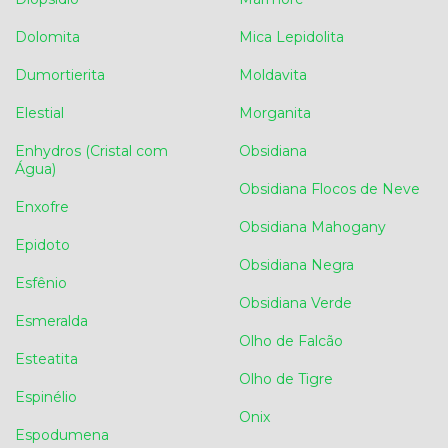
Dolomita
Mica Lepidolita
Dumortierita
Moldavita
Elestial
Morganita
Enhydros (Cristal com
Obsidiana
Água)
Obsidiana Flocos de Neve
Enxofre
Obsidiana Mahogany
Epidoto
Obsidiana Negra
Esfênio
Obsidiana Verde
Esmeralda
Olho de Falcão
Esteatita
Olho de Tigre
Espinélio
Onix
Espodumena