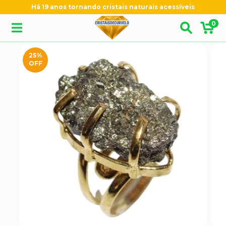
Há 19 anos tornando cristais naturais acessíveis
0
25
%
OFF