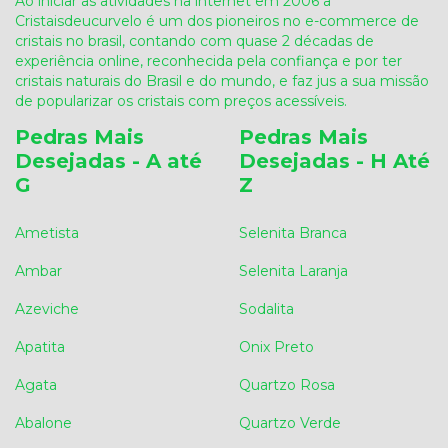
Ao iniciar as atividades na internet em 2006 a
Cristaisdeucurvelo é um dos pioneiros no e-commerce de
cristais no brasil, contando com quase 2 décadas de
experiência online, reconhecida pela confiança e por ter
cristais naturais do Brasil e do mundo, e faz jus a sua missão
de popularizar os cristais com preços acessíveis.
Pedras Mais
Pedras Mais
Desejadas - A até
Desejadas - H Até
G
Z
Ametista
Selenita Branca
Ambar
Selenita Laranja
Azeviche
Sodalita
Apatita
Onix Preto
Agata
Quartzo Rosa
Abalone
Quartzo Verde