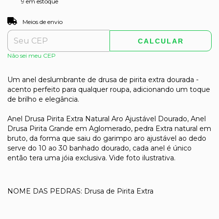
9
em estoque
ALTERAR CEP
Entregas para o CEP:
Meios de envio
CALCULAR
Não sei meu CEP
Um anel deslumbrante de drusa de pirita extra dourada -
acento perfeito para qualquer roupa, adicionando um toque
de brilho e elegância.
Anel Drusa Pirita Extra Natural Aro Ajustável Dourado, Anel
Drusa Pirita Grande em Aglomerado, pedra Extra natural em
bruto, da forma que saiu do garimpo aro ajustável ao dedo
serve do 10 ao 30 banhado dourado, cada anel é único
então tera uma jóia exclusiva. Vide foto ilustrativa.
NOME DAS PEDRAS: Drusa de Pirita Extra