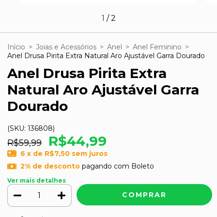
1
/
2
Início
>
Joias e Acessórios
>
Anel
>
Anel Feminino
>
Anel Drusa Pirita Extra Natural Aro Ajustável Garra Dourado
Anel Drusa Pirita Extra
Natural Aro Ajustável Garra
Dourado
(SKU:
136808
)
R$44,99
R$59,99
6
x de
R$7,50
sem juros
2% de desconto
pagando com Boleto
Ver mais detalhes