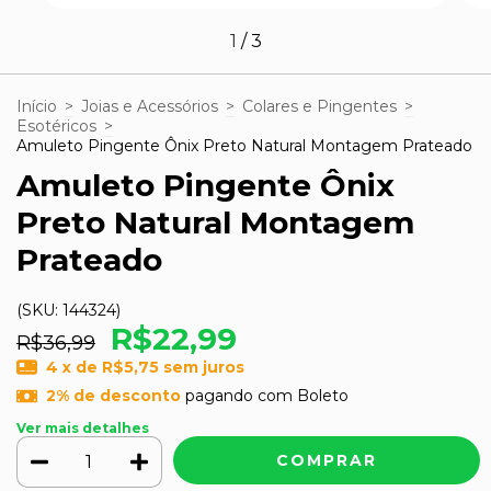
1
/
3
Início
>
Joias e Acessórios
>
Colares e Pingentes
>
Esotéricos
>
Amuleto Pingente Ônix Preto Natural Montagem Prateado
Amuleto Pingente Ônix
Preto Natural Montagem
Prateado
(SKU:
144324
)
R$22,99
R$36,99
4
x de
R$5,75
sem juros
2% de desconto
pagando com Boleto
Ver mais detalhes