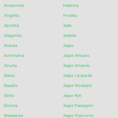
Amazonita
Hidenita
Angelita
Howlita
Apofilita
Jade
Aragonita
Jadeita
Ardosia
Jaspe
Aventurina
Jaspe Africano
Azurita
Jaspe Amarelo
Barita
Jaspe Leopardo
Basalto
Jaspe Mookaita
Berilo
Jaspe Net
Bornita
Jaspe Paisagem
Brasilianita
Jaspe Policromo