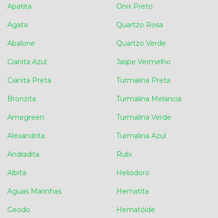
Apatita
Onix Preto
Agata
Quartzo Rosa
Abalone
Quartzo Verde
Cianita Azul
Jaspe Vermelho
Cianita Preta
Turmalina Preta
Bronzita
Turmalina Melancia
Amegreen
Turmalina Verde
Alexandrita
Turmalina Azul
Andradita
Rubi
Albita
Heliodoro
Aguas Marinhas
Hematita
Geodo
Hematóide