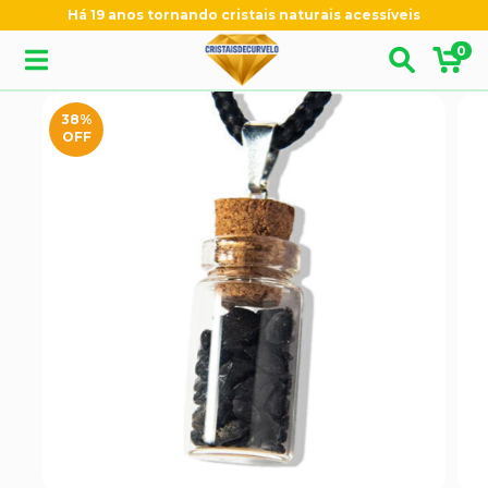
Há 19 anos tornando cristais naturais acessíveis
0
38
%
OFF