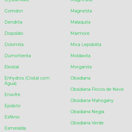
Corindon
Magnetita
Dendrita
Malaquita
Diopsídio
Marmore
Dolomita
Mica Lepidolita
Dumortierita
Moldavita
Elestial
Morganita
Enhydros (Cristal com
Obsidiana
Água)
Obsidiana Flocos de Neve
Enxofre
Obsidiana Mahogany
Epidoto
Obsidiana Negra
Esfênio
Obsidiana Verde
Esmeralda