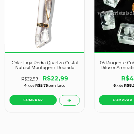
Colar Figa Pedra Quartzo Cristal
05 Pingente Cubo
Natural Montagem Dourado
Difusor Aromat
R$22,99
R$4
R$32,99
4
x de
R$5,75
sem juros
6
x de
R$8,