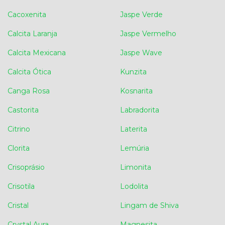
Cacoxenita
Jaspe Verde
Calcita Laranja
Jaspe Vermelho
Calcita Mexicana
Jaspe Wave
Calcita Ótica
Kunzita
Canga Rosa
Kosnarita
Castorita
Labradorita
Citrino
Laterita
Clorita
Lemúria
Crisoprásio
Limonita
Crisotila
Lodolita
Cristal
Lingam de Shiva
Crystal Aura
Magnesita