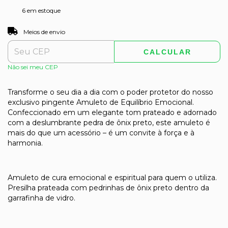
6
em estoque
ALTERAR CEP
Entregas para o CEP:
Meios de envio
CALCULAR
Não sei meu CEP
Transforme o seu dia a dia com o poder protetor do nosso
exclusivo pingente Amuleto de Equilíbrio Emocional.
Confeccionado em um elegante tom prateado e adornado
com a deslumbrante pedra de ônix preto, este amuleto é
mais do que um acessório – é um convite à força e à
harmonia.
Amuleto de cura emocional e espiritual para quem o utiliza.
Presilha prateada com pedrinhas de ônix preto dentro da
garrafinha de vidro.